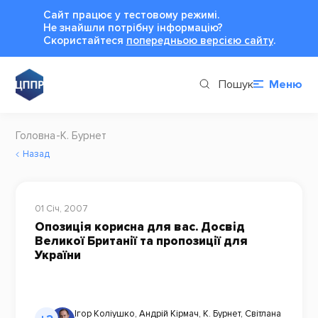
Сайт працює у тестовому режимі.
Не знайшли потрібну інформацію?
Cкористайтеся
попередньою версією сайту
.
Пошук
Меню
Головна
К. Бурнет
Назад
01 Січ, 2007
Опозиція корисна для вас. Досвід
Великої Британії та пропозиції для
України
Ігор Коліушко
,
Андрій Кірмач
,
К. Бурнет
,
Світлана