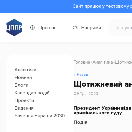
Сайт працює у тестовому 
Про нас
Напрями
Головна
Аналітика
Щотижне
Аналітика
Назад
Новини
Щотижневий ана
Блоги
Календар подій
09 Тра, 2023
Проєкти
Президент України відв
Видання
кримінального суду
Бачення України 2030
Подія