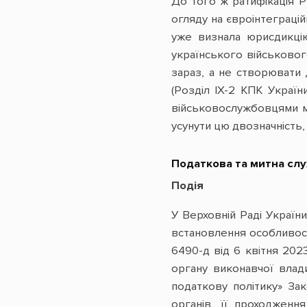
До того ж ратифікація 
огляду на євроінтеграці
уже визнала юрисдикці
українського військово
зараз, а не створювати
(Розділ ІХ-2 КПК Украї
військовослужбовцями мі
усунути цю двозначність,
Податкова та митна слу
Подія
У Верховній Раді Україн
встановлення особливост
6490-д від 6 квітня 202
органу виконавчої влад
податкову політику» За
органів, її проходженн