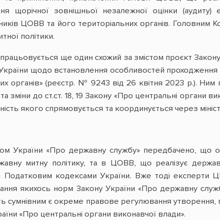
я щорічної зовнішньої незалежної оцінки (аудиту) 
вників ЦОВВ та його територіальних органів. Головним 
итної політики.
опрацьовується ще один схожий за змістом проєкт Закон
в України щодо встановлення особливостей проходження 
их органів» (реєстр. № 9243 від 26 квітня 2023 р.). Ни
та зміни до ст.ст. 18, 19 Закону «Про центральні органи в
ність якого спрямовується та координується через мініст
ном України «Про державну службу» передбачено, що 
авну митну політику, та в ЦОВВ, що реалізує державну
 Податковим кодексами України. Вже тоді експерти Ц
вання якихось норм Закону України «Про державну служ
ть сумнівним є окреме правове регулювання утворення, п
аїни «Про центральні органи виконавчої влади».