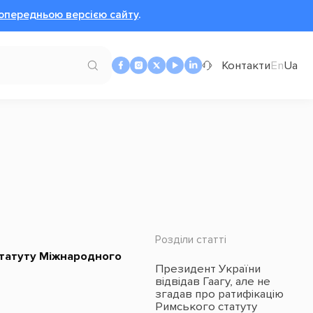
опередньою версією сайту
.
Контакти
En
Ua
Розділи статті
статуту Міжнародного
Президент України
відвідав Гаагу, але не
згадав про ратифікацію
Римського статуту