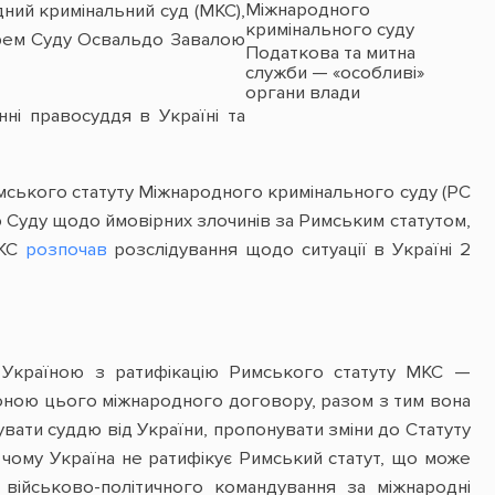
Міжнародного
ний кримінальний суд (МКС),
кримінального суду
арем Суду Освальдо Завалою
Податкова та митна
служби — «особливі»
органи влади
ні правосуддя в Україні та
мського статуту Міжнародного кримінального суду (РС
ю Суду щодо ймовірних злочинів за Римським статутом,
МКС
розпочав
розслідування щодо ситуації в Україні 2
м Україною з ратифікацію Римського статуту МКС —
роною цього міжнародного договору, разом з тим вона
вати суддю від України, пропонувати зміни до Статуту
 чому Україна не ратифікує Римський статут, що може
 військово-політичного командування за міжнародні