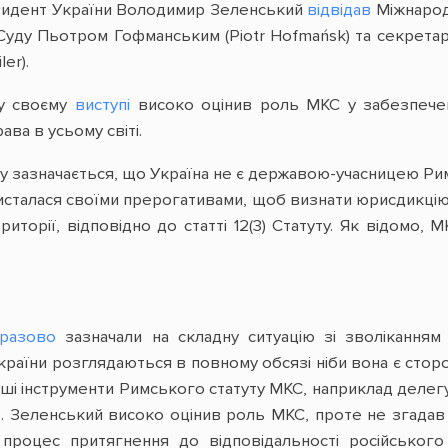
зидент України Володимир Зеленський
відвідав
Міжнарод
 Суду Пьотром Гофманським (Piotr Hofmańsk) та секрет
er).
у своєму
виступі
високо оцінив роль МКС у забезпечен
ва в усьому світі.
ду зазначається, що Україна не є державою-учасницею Ри
ористалася своїми прерогативами, щоб визнати юрисдикці
ериторії, відповідно до статті 12(3) Статуту. Як відомо, 
разово
зазначали на складну ситуацію зі зволікання
раїни розглядаються в повному обсязі ніби вона є сто
ші інструменти Римського статуту МКС, наприклад делегу
В. Зеленський високо оцінив роль МКС, проте не згадав
процес притягнення до відповідальності російського