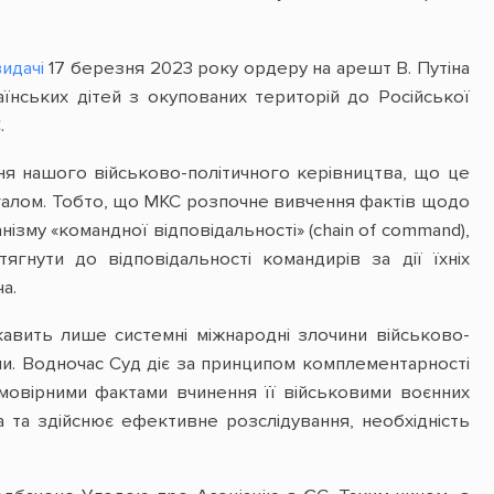
идачі
17 березня 2023 року ордеру на арешт В. Путіна
їнських дітей з окупованих територій до Російської
.
я нашого військово-політичного керівництва, що це
галом. Тобто, що МКС розпочне вивчення фактів щодо
ізму «командної відповідальності» (chain of command),
ягнути до відповідальності командирів за дії їхніх
а.
ікавить лише системні міжнародні злочини військово-
їни. Водночас Суд діє за принципом комплементарності
ймовірними фактами вчинення її військовими воєнних
а та здійснює ефективне розслідування, необхідність