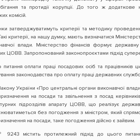
обігання та протидії корупції. До того ж додаткове
их комісій.
інки затверджуватимуть критерії та методику проведен
акі критерії, на нашу думку, мають визначатися Міністерс
навчої влади. Міністерство фінансів формує державн
цих ЦОВВ. Запропонований законопроєктами підхід супереч
о питання оплати праці посадових осіб та працівників ц
ання законодавства про оплату праці державних службо
Закону України «Про центральні органи виконавчої вла
ризначення на посади та звільнення з посад керівників 
ктурних підрозділів апарату ЦОВВ, що реалізує держа
йснюватиметься без погодження з міністром, який спрямо
изначення на посади, таке погодження дійсно є зайвим.
 9243 містить протилежний підхід до цього питанн