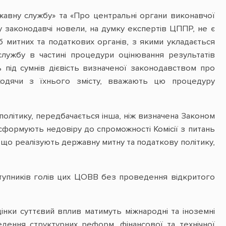
жавну службу» та «Про центральні органи виконавчої
у законодавчі новели, на думку експертів ЦППР, не є
 митних та податкових органів, з якими укладається
лужбу в частині процедури оцінювання результатів
 під сумнів дієвість визначеної законодавством про
ходячи з їхнього змісту, вважають цю процедуру
олітику, передбачається інша, ніж визначена Законом
сформують недовіру до спроможності Комісії з питань
що реалізують державну митну та податкову політику,
тупників голів цих ЦОВВ без проведення відкритого
інки суттєвий вплив матимуть міжнародні та іноземні
ведення структурних реформ, фінансової та технічної