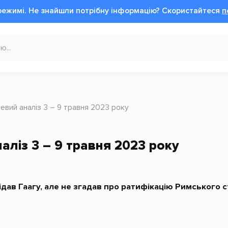
режимі.
Не знайшли потрібну інформацію?
Cкористайтеся
п
вий аналіз 3 – 9 травня 2023 року
ліз 3 – 9 травня 2023 року
ідав Гаагу, але не згадав про ратифікацію Римського 