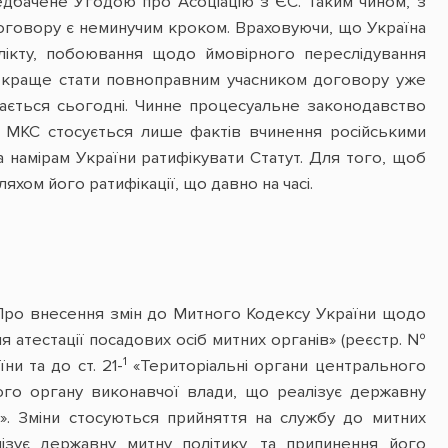
едбачене Угодою про Асоціацію з ЄС. Таким чином, з
договору є неминучим кроком. Враховуючи, що Україна
ікту, побоювання щодо ймовірного переслідування
ож краще стати повноправним учасником договору уже
ається сьогодні. Чинне процесуальне законодавство
 з МКС стосується лише фактів вчинення російськими
 намірам України ратифікувати Статут. Для того, щоб
хом його ратифікації, що давно на часі.
 «Про внесення змін до Митного Кодексу України щодо
атестації посадових осіб митних органів» (реєстр. №
1
и та до ст. 21-
«Територіальні органи центрального
ого органу виконавчої влади, що реалізує державну
». Зміни стосуються прийняття на службу до митних
ізує державну митну політику, та припинення його