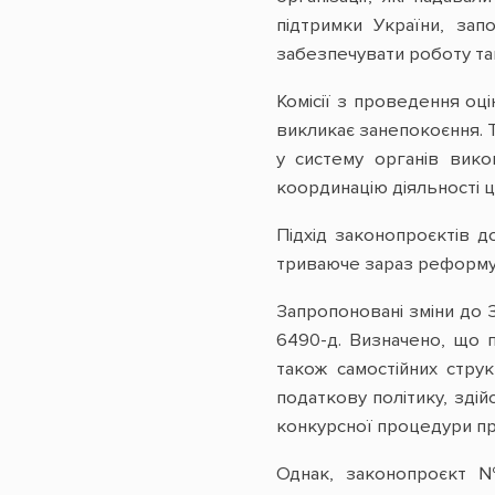
підтримки України, зап
забезпечувати роботу так
Комісії з проведення оц
викликає занепокоєння. Т
у систему органів вико
координацію діяльності 
Підхід законопроєктів д
триваюче зараз реформув
Запропоновані зміни до 
6490-д. Визначено, що п
також самостійних стру
податкову політику, зді
конкурсної процедури пр
Однак, законопроєкт №