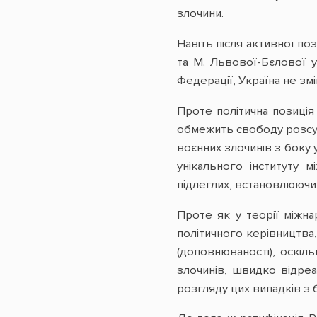
злочини.
Навіть після активної п
та М. Львової-Бєлової 
Федерації, Україна не зм
Проте політична позиці
обмежить свободу розсуд
воєнних злочинів з боку 
унікального інституту 
підлеглих, встановлюючи
Проте як у теорії міжна
політичного керівництва,
(доповнюваності), оскіл
злочинів, швидко відреа
розгляду цих випадків з 