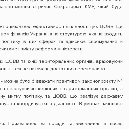
 навантаження отримає Секретаріат КМУ, який буде
ня оцінювання ефективності діяльності цих ЦОВВ. Це
твом фінансів України, а не структурою, яка не входить
у політику в цих сферах та здійснює спрямування й
итиме і змісту реформи міністерств.
их ЦОВВ та їхніх територіальних органів, враховуючи
вців, теж не виглядає достатньо переконливо.
ди» можна було б вважати позитивом законопроєкту №
та заступників керівників територіальних органів, а
вну митну політику, та ЦОВВ, що реалізує державну
вує та координує їхню діяльність. В умовах наявності
я. Призначення на посади та звільнення з посад