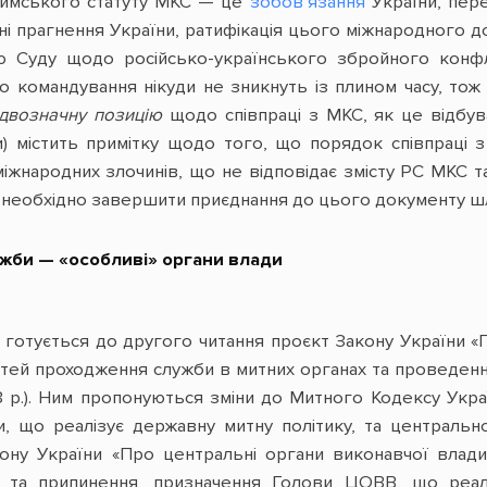
Римського статуту МКС — це
зобов’язання
України, пер
йні прагнення України, ратифікація цього міжнародного 
ю Суду щодо російсько-українського збройного конфл
го командування нікуди не зникнуть із плином часу, т
двозначну позицію
щодо співпраці з МКС, як це відбув
ни) містить примітку щодо того, що порядок співпраці
жнародних злочинів, що не відповідає змісту РС МКС та
 необхідно завершити приєднання до цього документу шля
жби — «особливі» органи влади
и готується до другого читання проєкт Закону України
ей проходження служби в митних органах та проведення 
3 р.). Ним пропонуються зміни до Митного Кодексу Україн
и, що реалізує державну митну політику, та центральн
кону України «Про центральні органи виконавчої влади
я та припинення, призначення Голови ЦОВВ, що реал