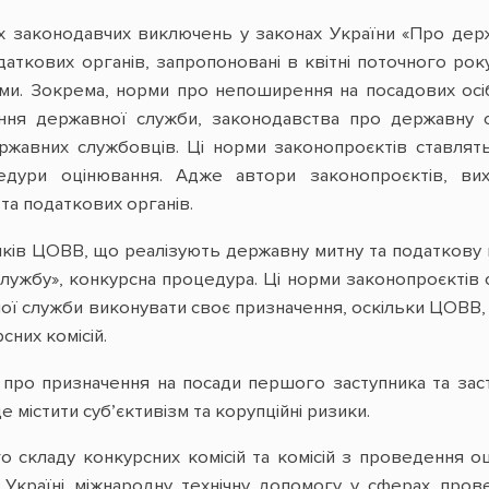
их законодавчих виключень у законах України «Про дер
даткових органів, запропоновані в квітні поточного рок
ми. Зокрема, норми про непоширення на посадових осіб
ня державної служби, законодавства про державну с
ржавних службовців. Ці норми законопроєктів ставлять
дури оцінювання. Адже автори законопроєктів, ви
та податкових органів.
ків ЦОВВ, що реалізують державну митну та податкову п
лужбу», конкурсна процедура. Ці норми законопроєктів 
ї служби виконувати своє призначення, оскільки ЦОВВ, 
них комісій.
 про призначення на посади першого заступника та зас
де містити суб’єктивізм та корупційні ризики.
 складу конкурсних комісій та комісій з проведення оц
ли Україні міжнародну технічну допомогу у сферах про