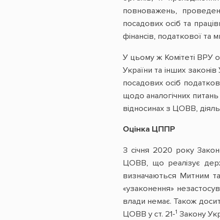
повноважень, проведенн
посадових осіб та праці
фінансів, податкової та м
У цьому ж Комітеті ВРУ 
України та інших законі
посадових осіб податков
щодо аналогічних питань 
відносинах з ЦОВВ, діяль
Оцінка ЦППР
З січня 2020 року Зако
ЦОВВ, що реалізує держ
визначаються Митним та
«узаконення» незастосу
влади немає. Також доси
1
ЦОВВ у ст. 21-
Закону Укр