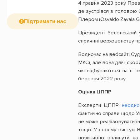
4 травня 2023 року Пре
де зустрівся з головою
Гілером (Osvaldo Zavala Gil
Підтримати нас
Президент Зеленський 
сприянні верховенству пра
Водночас на вебсайті Су
МКС), але вона двічі ск
які відбуваються на її т
березня 2022 року.
Оцінка ЦППР
Експерти ЦППР
неодно
фактично справи щодо Ук
не може реалізовувати ін
тощо. У своєму виступі 
позитивно вплинути на 