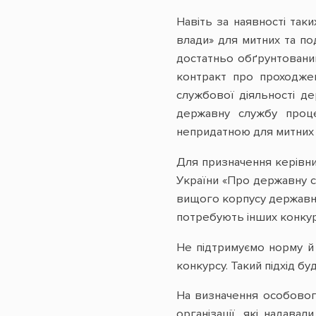
Навіть за наявності так
влади» для митних та по
достатньо обґрунтовани
контракт про проходжен
службової діяльності де
державну службу проце
непридатною для митних 
Для призначення керівни
України «Про державну с
вищого корпусу державно
потребують інших конкурс
Не підтримуємо норму й
конкурсу. Такий підхід бу
На визначення особового
організації, які надава