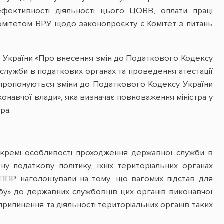
ефективності діяльності цього ЦОВВ, оплати праці
Комітетом ВРУ щодо законопроєкту є Комітет з питань
у України «Про внесення змін до Податкового Кодексу
служби в податкових органах та проведення атестації
м пропонуються зміни до Податкового Кодексу України
иконавчої влади», яка визначає повноваження міністра у
ра.
окремі особливості проходження державної служби в
 податкову політику, їхніх територіальних органах
ППР наголошували на тому, що вагомих підстав для
бу» до державних службовців цих органів виконавчої
рипинення та діяльності територіальних органів таких