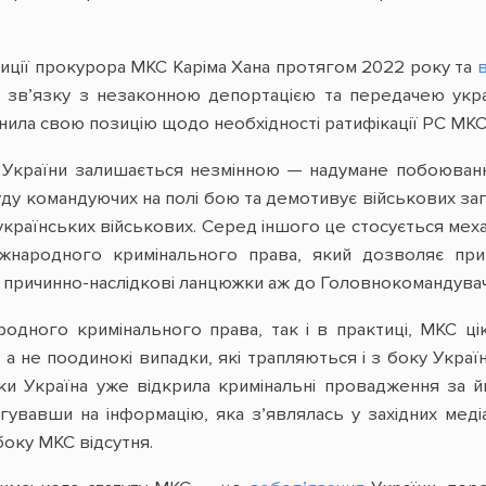
озиції прокурора МКС Каріма Хана протягом 2022 року та
в
у зв’язку з незаконною депортацією та передачею укра
інила свою позицію щодо необхідності ратифікації РС МКС
я України залишається незмінною — надумане побоюванн
у командуючих на полі бою та демотивує військових за
українських військових. Серед іншого це стосується механ
міжнародного кримінального права, який дозволяє прит
 причинно-наслідкові ланцюжки аж до Головнокомандувач
родного кримінального права, так і в практиці, МКС ц
 а не поодинокі випадки, які трапляються і з боку Укра
ьки Україна уже відкрила кримінальні провадження за 
гувавши на інформацію, яка зʼявлялась у західних меді
боку МКС відсутня.