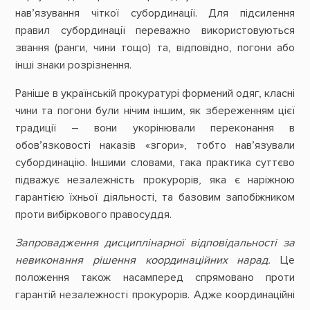
нав’язування чіткої субординації. Для підсилення
правил субординації переважно використовуються
звання (ранги, чини тощо) та, відповідно, погони або
інші знаки розрізнення.
Раніше в українській прокуратурі формений одяг, класні
чини та погони були нічим іншим, як збереженням цієї
традиції – вони укорінювали переконання в
обов’язковості наказів «згори», тобто нав’язували
субординацію. Іншими словами, така практика суттєво
підважує незалежність прокурорів, яка є наріжною
гарантією їхньої діяльності, та базовим запобіжником
проти вибіркового правосуддя.
Запровадження дисциплінарної відповідальності за
невиконання рішення координаційних нарад.
Це
положення також насамперед спрямовано проти
гарантій незалежності прокурорів. Адже координаційні