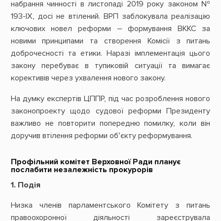
набрання чинності в листопаді 2019 року законом №
193-ІХ, досі не втілений. ВРП заблокувала реалізацію
ключових новел реформи – формування ВККС за
новими принципами та створення Комісії з питань
доброчесності та етики. Наразі імплементація цього
закону перебуває в тупиковій ситуації та вимагає
корективів через ухвалення нового закону.
На думку експертів ЦППР, під час розроблення нового
законопроекту щодо судової реформи Президенту
важливо не повторити попередню помилку, коли він
доручив втілення реформи об’єкту реформування.
Профільний комітет Верховної Ради планує
послабити незалежність прокурорів
1. Подія
Низка членів парламентського Комітету з питань
правоохоронної діяльності зареєструвала