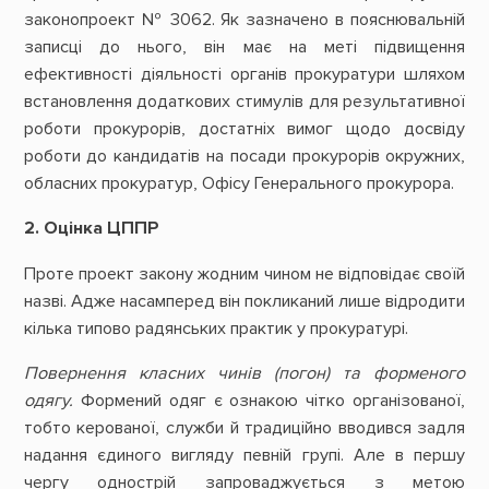
законопроект № 3062. Як зазначено в пояснювальній
записці до нього, він має на меті підвищення
ефективності діяльності органів прокуратури шляхом
встановлення додаткових стимулів для результативної
роботи прокурорів, достатніх вимог щодо досвіду
роботи до кандидатів на посади прокурорів окружних,
обласних прокуратур, Офісу Генерального прокурора.
2. Оцінка ЦППР
Проте проект закону жодним чином не відповідає своїй
назві. Адже насамперед він покликаний лише відродити
кілька типово радянських практик у прокуратурі.
Повернення класних чинів (погон) та форменого
одягу.
Формений одяг є ознакою чітко організованої,
тобто керованої, служби й традиційно вводився задля
надання єдиного вигляду певній групі. Але в першу
чергу однострій запроваджується з метою