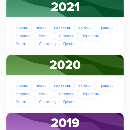
2021
Січень
Лютий
Березень
Квітень
Травень
Червень
Липень
Серпень
Вересень
Жовтень
Листопад
Грудень
2020
Січень
Лютий
Березень
Квітень
Травень
Червень
Липень
Серпень
Вересень
Жовтень
Листопад
Грудень
2019