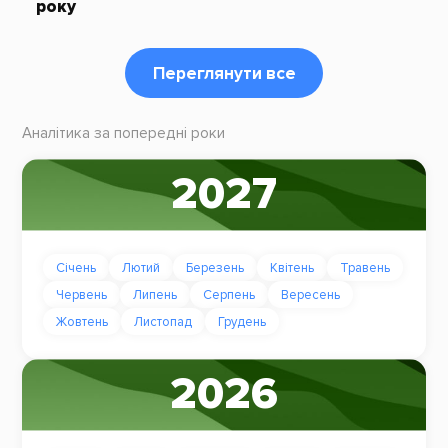
року
Переглянути все
Аналітика за попередні роки
2027
Січень
Лютий
Березень
Квітень
Травень
Червень
Липень
Серпень
Вересень
Жовтень
Листопад
Грудень
2026