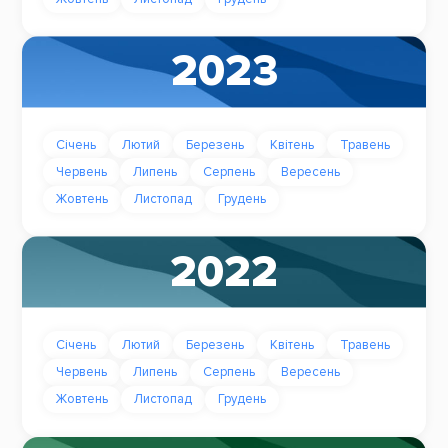
2023
Січень
Лютий
Березень
Квітень
Травень
Червень
Липень
Серпень
Вересень
Жовтень
Листопад
Грудень
2022
Січень
Лютий
Березень
Квітень
Травень
Червень
Липень
Серпень
Вересень
Жовтень
Листопад
Грудень