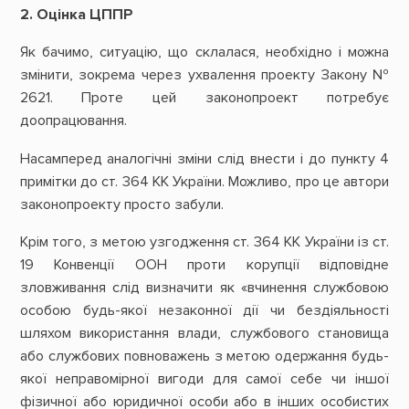
2. Оцінка ЦППР
Як бачимо, ситуацію, що склалася, необхідно і можна
змінити, зокрема через ухвалення проекту Закону №
2621. Проте цей законопроект потребує
доопрацювання.
Насамперед аналогічні зміни слід внести і до пункту 4
примітки до ст. 364 КК України. Можливо, про це автори
законопроекту просто забули.
Крім того, з метою узгодження ст. 364 КК України із ст.
19 Конвенції ООН проти корупції відповідне
зловживання слід визначити як «вчинення службовою
особою будь-якої незаконної дії чи бездіяльності
шляхом використання влади, службового становища
або службових повноважень з метою одержання будь-
якої неправомірної вигоди для самої себе чи іншої
фізичної або юридичної особи або в інших особистих