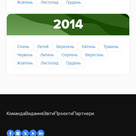
Жовтень
Листопад
Грудень
2014
Січень
Лютий
Березень
Квітень
Травень
Червень
Липень
Серпень
Вересень
Жовтень
Листопад
Грудень
Команда
Видання
Звіти
Проєкти
Партнери