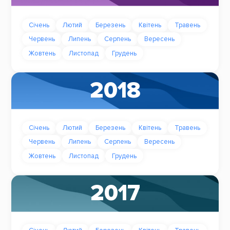
Січень
Лютий
Березень
Квітень
Травень
Червень
Липень
Серпень
Вересень
Жовтень
Листопад
Грудень
2018
Січень
Лютий
Березень
Квітень
Травень
Червень
Липень
Серпень
Вересень
Жовтень
Листопад
Грудень
2017