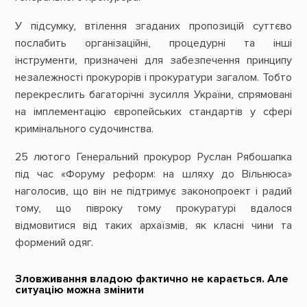
У підсумку, втілення згаданих пропозицій суттєво
послабить організаційні, процедурні та інші
інструменти, призначені для забезпечення принципу
незалежності прокурорів і прокуратури загалом. Тобто
перекреслить багаторічні зусилля України, спрямовані
на імплементацію європейських стандартів у сфері
кримінального судочинства.
25 лютого Генеральний прокурор Руслан Рябошапка
під час «Форуму реформ: на шляху до Вільнюса»
наголосив, що він не підтримує законопроект і радий
тому, що півроку тому прокуратурі вдалося
відмовитися від таких архаїзмів, як класні чини та
формений одяг.
Зловживання владою фактично не карається. Але
ситуацію можна змінити