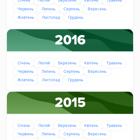
Січень
Лютий
Березень
Квітень
Травень
Червень
Липень
Серпень
Вересень
Жовтень
Листопад
Грудень
2016
Січень
Лютий
Березень
Квітень
Травень
Червень
Липень
Серпень
Вересень
Жовтень
Листопад
Грудень
2015
Січень
Лютий
Березень
Квітень
Травень
Червень
Липень
Серпень
Вересень