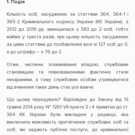
1. Подія
Кількість осіб, засуджених за статтями 364, 364-1 і
365-2 Кримінального кодексу України (КК України), з
2012 до 2019 рр. зменшилася з 583 до 2 осіб, тобто
майже у триста разів, при цьому кількість засуджених
за цими статтями до позбавлення волі зі 127 осіб до 0,
а до штрафу – з 76 до 2.
Отже, численні зловживання владою, службовим
становищем та повноваженнями фактично стали
некараними, а тому службовим особам утримуватися
від вчинення таких діянь стає усе важче.
Що цьому передувало? Відповідно до Закону від 13
травня 2014 року № 1261-VII пункти 3 і 4 примітки до ст.
364 КК України були викладені у редакції, яка
виключила можливість притягнення службових осіб та
осіб, які надають публічні послуги, до кримінальної