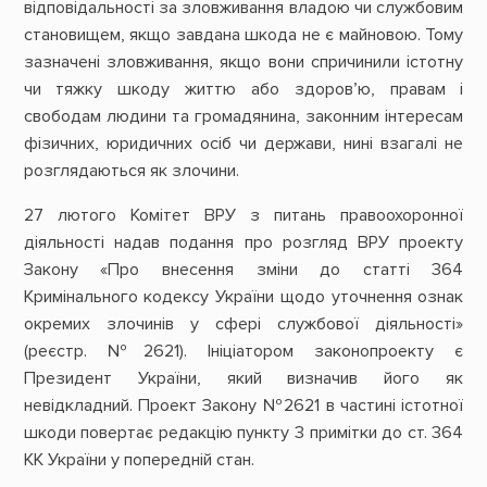
відповідальності за зловживання владою чи службовим
становищем, якщо завдана шкода не є майновою. Тому
зазначені зловживання, якщо вони спричинили істотну
чи тяжку шкоду життю або здоров’ю, правам і
свободам людини та громадянина, законним інтересам
фізичних, юридичних осіб чи держави, нині взагалі не
розглядаються як злочини.
27 лютого Комітет ВРУ з питань правоохоронної
діяльності надав подання про розгляд ВРУ проекту
Закону «Про внесення зміни до статті 364
Кримінального кодексу України щодо уточнення ознак
окремих злочинів у сфері службової діяльності»
(реєстр. №2621). Ініціатором законопроекту є
Президент України, який визначив його як
невідкладний. Проект Закону №2621 в частині істотної
шкоди повертає редакцію пункту 3 примітки до ст. 364
КК України у попередній стан.