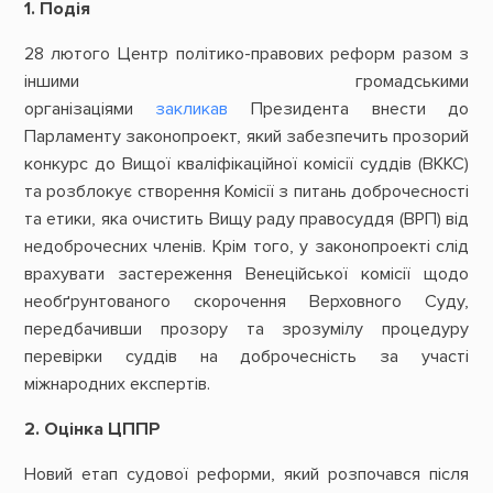
1. Подія
28 лютого Центр політико-правових реформ разом з
іншими громадськими
організаціями
закликав
Президента внести до
Парламенту законопроект, який забезпечить прозорий
конкурс до Вищої кваліфікаційної комісії суддів (ВККС)
та розблокує створення Комісії з питань доброчесності
та етики, яка очистить Вищу раду правосуддя (ВРП) від
недоброчесних членів. Крім того, у законопроекті слід
врахувати застереження Венеційської комісії щодо
необґрунтованого скорочення Верховного Суду,
передбачивши прозору та зрозумілу процедуру
перевірки суддів на доброчесність за участі
міжнародних експертів.
2. Оцінка ЦППР
Новий етап судової реформи, який розпочався після