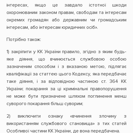
інтересах, якщо це завдало істотної шкоди
охоронюваним законом правам, свободам та інтересам
окремих громадян або державним чи громадським
інтересам, або інтересам юридичних осіб».
Потрібно також:
1) закріпити у КК України правило, згідно з яким будь-
яке діяння, що вчинюється службовою особою
зазначеним способом і з вказаною метою, підлягає
кваліфікації за статтею цього Кодексу, яка передбачає
таке діяння, і за відповідною частиною ст. 364 КК
України; покарання за ці кримінальні правопорушення
не може бути призначене шляхом поглинення менш
суворого покарання більш суворим;
2) виключити ознаку «вчинення злочину з
використанням службового становища» з тих статей
Особливої частини КК України, де вона передбачена.