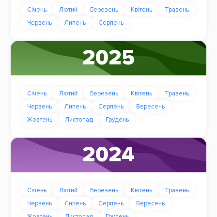
Січень
Лютий
Березень
Квітень
Травень
Червень
Липень
Серпень
2025
Січень
Лютий
Березень
Квітень
Травень
Червень
Липень
Серпень
Вересень
Жовтень
Листопад
Грудень
2024
Січень
Лютий
Березень
Квітень
Травень
Червень
Липень
Серпень
Вересень
Жовтень
Листопад
Грудень