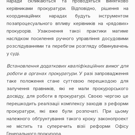
наради скликаються та проводяться винятково
керівниками прокуратури. Відповідно, рішення на
координаційних нарадах будуть інструментом
позапроцесуального впливу керівників на «рядових»
прокурорів. Узаконення такої практики матиме
наслідком посилення ручного управління досудовими
розслідуваннями та перебігом розгляду обвинувачень
у суді.
Встановлення додаткових кваліфікаційних вимог для
роботи в органах прокуратури.
У разі запровадження
таке положення стане суттєвою перешкодою для
залучення правників, які не мали прокурорського
досвіду, для роботи в прокуратурі. Своєю чергою це
перешкодить реалізації комплексу заходів з реформи
прокуратури, які вже були розпочаті. При цьому
належного обґрунтування такого кроку законопроект
не містить та суперечить візії реформи Офісу
Генерального прокурора.