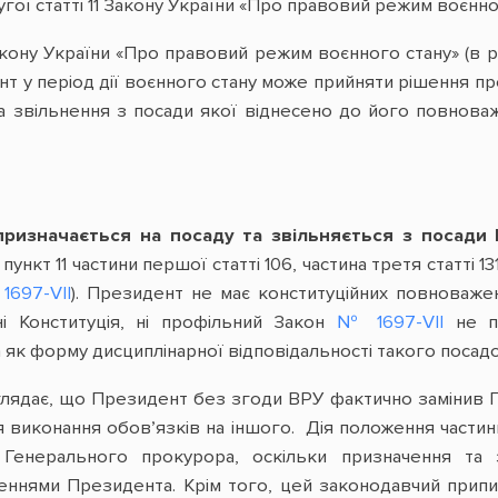
угої статті 11 Закону України «Про правовий режим воєнно
Закону України «Про правовий режим воєнного стану» (в р
т у період дії воєнного стану може прийняти рішення пр
а звільнення з посади якої віднесено до його повнова
.
призначається на посаду та звільняється з посад
 пункт 11 частини першої статті 106, частина третя статті 1
1697-VII
). Президент не має конституційних повноваже
ні Конституція, ні профільний Закон
№ 1697-VII
не пе
як форму дисциплінарної відповідальності такого посад
глядає, що Президент без згоди ВРУ фактично замінив 
 виконання обовʼязків на іншого. Дія положення частини 
Генерального прокурора, оскільки призначення та 
еннями Президента. Крім того, цей законодавчий припис,