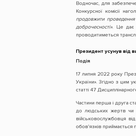
Водночас, для забезпече
Конкурсної комісії наго
продовжити проведення 
доброчесності»
. Це дає
проводитиметься трансляц
Президент усунув від в
Подія
17 липня 2022 року Пре
України». Згідно з цим 
статті 47 Дисциплінарно
Частини перша і друга с
до людських жертв чи і
військовослужбовця від
обов’язків приймається 