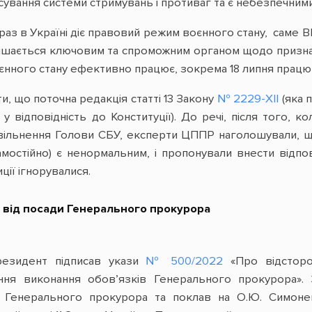
ування системи стримувань і противаг та є небезпечни
аз в Україні діє правовий режим воєнного стану, саме В
ишається ключовим та спроможним органом щодо признач
нного стану ефективно працює, зокрема 18 липня працюв
ти, що поточна редакція статті 13 Закону
№ 2229-XII
(яка 
 відповідність до Конституції). До речі, після того, к
звільнення Голови СБУ, експерти ЦППР наголошували, щ
мостійно) є ненормальним, і пропонували внести відпові
ції ігнорувалися.
 від посади Генерального прокурора
резидент підписав укази
№ 500/2022
«Про відсторо
я виконання обов’язків Генерального прокурора». З
и Генерального прокурора та поклав на О.Ю. Симоне