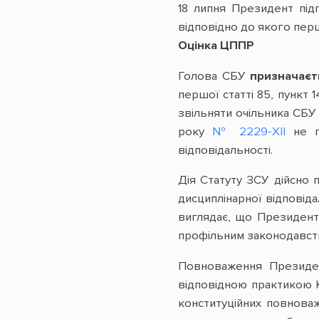
18 липня Президент пі
відповідно до якого пер
Оцінка ЦППР
Голова СБУ
призначаєт
першої статті 85, пункт 
звільняти очільника СБУ 
року
№ 2229-XII
не п
відповідальності.
Дія Статуту ЗСУ дійсно 
дисциплінарної відповіда
виглядає, що Президент
профільним законодавств
Повноваження Президен
відповідною практикою К
конституційних повноваж