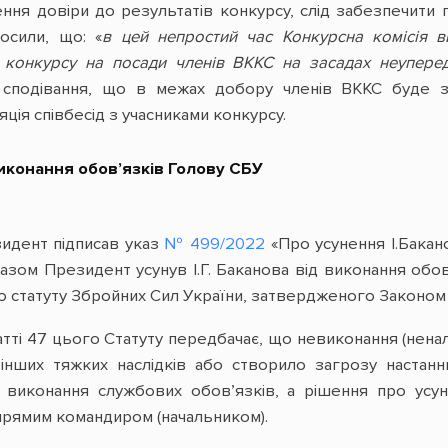
ння довіри до результатів конкурсу, слід забезпечити п
лосили, що: «
в цей непростий час Конкурсна комісія 
конкурсу на посади членів ВККС на засадах неупередже
 сподівання, що в межах добору членів ВККС буде за
ія співбесід з учасниками конкурсу.
иконання обов’язків Голову СБУ
зидент підписав указ
№ 499/2022
«Про усунення І.Бакан
указом Президент усунув І.Г. Баканова від виконання об
го статуту Збройних Сил України, затвердженого Законом
татті 47 цього Статуту передбачає, що невиконання (нен
нших тяжких наслідків або створило загрозу настанню
 виконання службових обов’язків, а рішення про усу
прямим командиром (начальником).