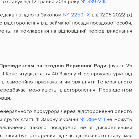
го стану» від 12 травня 2015 року
№ 389-VIII
.
едакції згідно із Законом
№ 2259-IX
від 12.05.2022 р.)
о відсторонення від займаної посади посадової особи,
жень, та покладення на відповідний період виконання
и Президентом за згодою Верховної Ради
(пункт 25
31-1 Конституції, стаття 40 Закону «Про прокуратуру» від
нь самостійно призначати чи звільняти Генерального
редбачає можливість відсторонення Президентом
овця.
Генерального прокурора через відсторонення одного
другої статті 11 Закону України
№ 389-VIII
не можуть
звільнення такого посадовця не є дискреційними
 який був створений під час дії воєнного стану, має