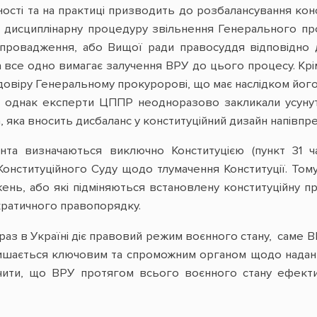
ості та на практиці призводить до розбалансування конс
и дисциплінарну процедуру звільнення Генерального про
 провадження, або Вищої ради правосуддя відповідно 
все одно вимагає залучення ВРУ до цього процесу. Крім
овіру Генеральному прокуророві, що має наслідком його в
1-1), однак експерти ЦППР неодноразово закликали усун
 яка вносить дисбаланс у конституційний дизайн напівпр
та визначаються виключно Конституцією (пункт 31 ча
онституційного Суду щодо тлумачення Конституції. Тому 
ень, або які підміняються встановлену конституційну п
ратичного правопорядку.
аз в Україні діє правовий режим воєнного стану, саме В
ишається ключовим та спроможним органом щодо наданн
чити, що ВРУ протягом всього воєнного стану ефект