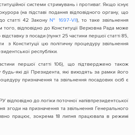
титуційної системи стримувань і противаг. Якщо існує
курора (на підставі подання відповідного органу, що
до статті 42 Закону
№
1697
-VII
), то таке звільнення
 того, відповідно до Конституції Верховна Рада може
ідставку з посади (пункт 25 частини першої статті 85,
ути з Конституції цю політичну процедуру звільнення
езидентської республіки.
стини першої статті 106), що підтверджено також
будь-які дії Президента, які виходять за рамки його
роцедуру призначення та звільнення посадових осіб є
РУ відповідно до логіки поточної напівпрезидентської
я згоди на призначення та звільнення Генерального
ивно працює, зокрема 18 липня працювала в режимі