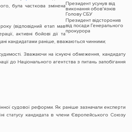
Президент усунув від
ого, була часткова змінена
виконання обов’язків
Голову СБУ
Президент відсторонив
від посади Генерального
року (відповідний етап мав
прокурора
ції, активні бойові дії та
одані кандидатами раніше, вважаються чинними;
судимості. Зважаючи на існуючі обмеження, кандидату
ції до Національного агентства з питань запобігання
нної судової реформи. Як раніше зазначали експерти
їні статусу кандидата в члени Європейського Союзу