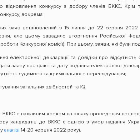
о відновлення конкурсу з добору членів ВККС. Крім т
онкурсу, зокрема:
йних заяв встановлений з 15 липня до 22 серпня 2022 
ня, але цьому завадило вторгнення Російської Федера
оботи Конкурсної комісії). При цьому, заяви, які були п
я електронної декларації та довідки про відсутність 
ати заяву про факт та дату подання електронної деклара
сутність судимості та кримінального переслідування;
ування загальних здібностей та IQ.
о ВККС є важливим кроком на шляху проведення повноці
ру кандидатів до ВККС є однією з умов надання Укра
му
аналізі
14-20 червня 2022 року).