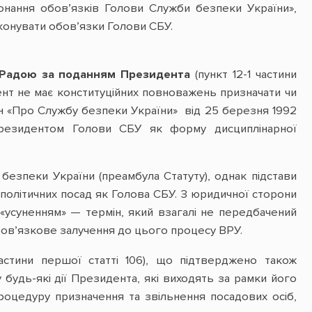
нання обов’язків Голови Служби безпеки України»,
конувати обов’язки Голови СБУ.
ю Радою за поданням Президента
(пункт 12-1 частини
идент не має конституційних повноважень призначати чи
акон «Про Службу безпеки України» від 25 березня 1992
резидентом Голови СБУ як форму дисциплінарної
безпеки України (преамбула Статуту), однак підстави
 політичних посад як Голова СБУ. З юридичної сторони
усуненням» — термін, який взагалі не передбачений
бов’язкове залучення до цього процесу ВРУ.
стини першої статті 106), що підтверджено також
будь-які дії Президента, які виходять за рамки його
процедуру призначення та звільнення посадових осіб,