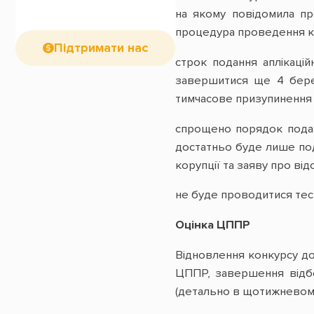
на якому повідомила пр
процедура проведення к
Підтримати нас
строк подання аплікаці
завершитися ще 4 берез
тимчасове призупинення р
спрощено порядок поданн
достатньо буде лише под
корупції та заяву про від
не буде проводитися тест
Оцінка ЦППР
Відновлення конкурсу д
ЦППР, завершення відбо
(детально в щотижнево