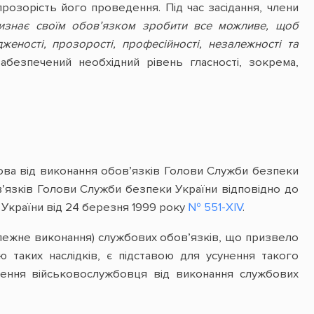
розорість його проведення. Під час засідання, члени
визнає своїм обов’язком зробити все можливе, щоб
ності, прозорості, професійності, незалежності та
безпечений необхідний рівень гласності, зокрема,
ова від виконання обов’язків Голови Служби безпеки
ов’язків Голови Служби безпеки України відповідно до
 України від 24 березня 1999 року
№ 551-XIV
.
алежне виконання) службових обов’язків, що призвело
 таких наслідків, є підставою для усунення такого
нення військовослужбовця від виконання службових