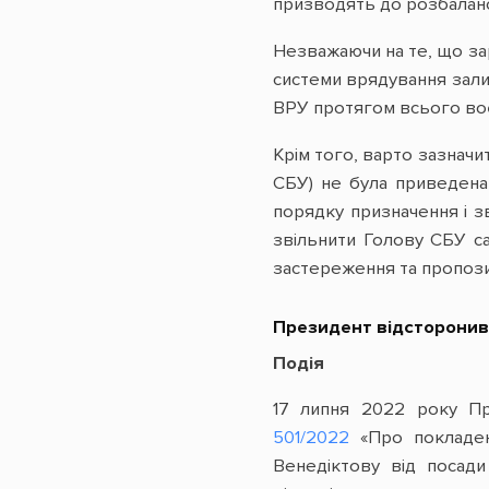
призводять до розбаланс
Незважаючи на те, що зар
системи врядування зал
ВРУ протягом всього воє
Крім того, варто зазначи
СБУ) не була приведена у
порядку призначення і 
звільнити Голову СБУ са
застереження та пропози
Президент відсторонив
Подія
17 липня 2022 року П
501/2022
«Про покладенн
Венедіктову від посад