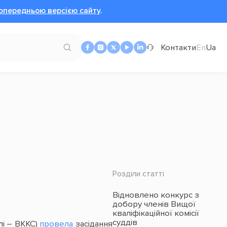
опередньою версією сайту
.
Контакти
En
Ua
Розділи статті
Відновлено конкурс з
добору членів Вищої
кваліфікаційної комісії
суддів
алі – ВККС)
провела
засідання