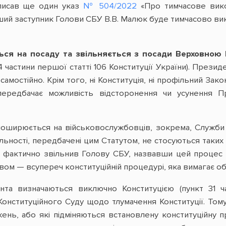
дписав ще один указ
№ 504/2022
«Про тимчасове вико
ший заступник Голови СБУ В.В. Малюк буде тимчасово ви
ься на посаду та звільняється з посади Верховно
14 частини першої статті 106 Конституції України). През
самостійно. Крім того, ні Конституція, ні профільний З
ередбачає можливість відсторонення чи усунення П
поширюється на військовослужбовців, зокрема, Служби 
льності, передбачені цим Статутом, не стосуються таких
 фактично звільнив Голову СБУ, назвавши цей процес «
ом — всупереч конституційній процедурі, яка вимагає о
та визначаються виключно Конституцією (пункт 31 ча
онституційного Суду щодо тлумачення Конституції. Тому 
ень, або які підміняються встановлену конституційну 