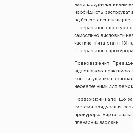
вади юридичної визначен
необхідність застосуват
здійснює дисциплінарне
Генерального прокурора 
самостійно висловити нед
частина п‘ята статті 13
Генерального прокурора,
Повноваження Президен
відповідною практикою К
конституційних повноваж
небезпечними для демок
Незважаючи на те, що зар
системи врядування зал
прокурора. Варто зазна
пленарних засідань.