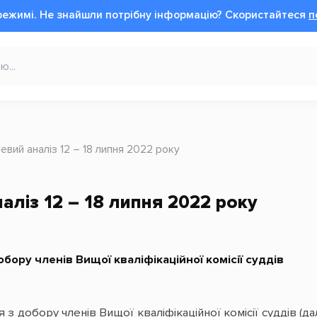
режимі.
Не знайшли потрібну інформацію?
Cкористайтеся
п
вий аналіз 12 – 18 липня 2022 рокy
ліз 12 – 18 липня 2022 рокy
бору членів Вищої кваліфікаційної комісії суддів
я з добору членів Вищої кваліфікаційної комісії суддів (д