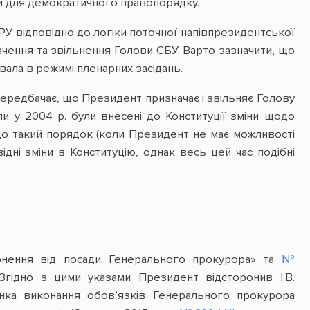
ми для демократичного правопорядку.
РУ відповідно до логіки поточної напівпрезидентської
ення та звільнення Голови СБУ. Варто зазначити, що
ала в режимі пленарних засідань.
передбачає, що Президент призначає і звільняє Голову
оли у 2004 р. були внесені до Конституції зміни щодо
о такий порядок (коли Президент не має можливості
дні зміни в Конституцію, однак весь цей час подібні
нення від посади Генерального прокурора» та
№
гідно з цими указами Президент відсторонив І.В.
нка виконання обов’язків Генерального прокурора