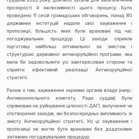
прозорості й інклюзивності цього процесу. Було
проведено 11 сесій громадських обговорень, понад 80
державних інституцій надали свої зауваження і
пропозиції, більшість яких були враховані під час
погоджувальних процедур. Ці заходи сприяли
підготовці найбільш оптимальної за змістом і
структурою державної антикорупційної програми, яка
мала би задовольнити усі заінтересовані сторони та
сприяти ефективній реалізації Антикорупційної
стратегії.
Разом з тим, зауваження окремих органів влади (напр.:
Антимонопольного комітету, Ради суддів) були
спрямовані на руйнування цілісності ДАП, вилучення чи
спотворення заходів, які безпосередньо випливають зі
змісту Антикорупційної стратегії. Усі ці зауваження і
пропозиції не могли бути враховані без додаткових
затяжних погоджувальних процедур.