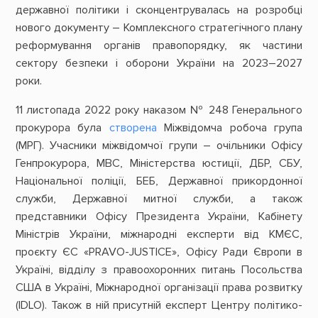
державної політики і сконцентрувалась на розробці
нового документу – Комплексного стратегічного плану
реформування органів правопорядку, як частини
сектору безпеки і оборони України на 2023–2027
роки.
11 листопада 2022 року наказом № 248 Генерального
прокурора була
створена
Міжвідомча робоча група
(МРГ). Учасники міжвідомчої групи – очільники Офісу
Генпрокурора, МВС, Міністерства юстиції, ДБР, СБУ,
Національної поліції, БЕБ, Державної прикордонної
служби, Державної митної служби, а також
представники Офісу Президента України, Кабінету
Міністрів України, міжнародні експерти від КМЄС,
проєкту ЄС «PRAVO-JUSTICE», Офісу Ради Європи в
Україні, відділу з правоохоронних питань Посольства
США в Україні, Міжнародної організації права розвитку
(IDLO). Також в ній присутній експерт Центру політико-