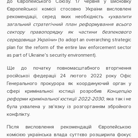
до Європейського Союзу. 17 червня у Висновку
Європейської комісії стосовно України висловлені
рекомендації, серед яких необхідність
«ухвалити
загальний стратегічний план реформування всього
сектору правопорядку як частини безпекового
середовища України»
(to adopt an overarching strategic
plan for the reform of the entire law enforcement sector
as part of Ukraine’s security environment).
Ще до початку повномасштабного вторгнення
російської федерації 24 лютого 2022 року Офіс
Генерального прокурора як координуючий орган у
сфері кримінальної юстиції розробив
Концепцію
реформи кримінальної юстиції 2022-2030
, яка так і не
була ухвалена у звʼязку із розгортанням збройного
конфлікту.
Після висловлення рекомендацій Європейською
комісією українська влада суттєво розширила фокус