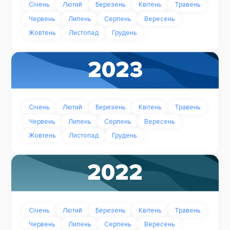
Січень
Лютий
Березень
Квітень
Травень
Червень
Липень
Серпень
Вересень
Жовтень
Листопад
Грудень
2023
Січень
Лютий
Березень
Квітень
Травень
Червень
Липень
Серпень
Вересень
Жовтень
Листопад
Грудень
2022
Січень
Лютий
Березень
Квітень
Травень
Червень
Липень
Серпень
Вересень