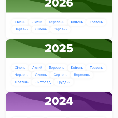
2026
Січень
Лютий
Березень
Квітень
Травень
Червень
Липень
Серпень
2025
Січень
Лютий
Березень
Квітень
Травень
Червень
Липень
Серпень
Вересень
Жовтень
Листопад
Грудень
2024