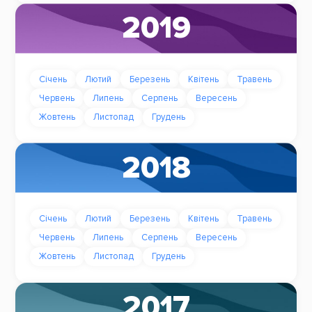
2019
Січень
Лютий
Березень
Квітень
Травень
Червень
Липень
Серпень
Вересень
Жовтень
Листопад
Грудень
2018
Січень
Лютий
Березень
Квітень
Травень
Червень
Липень
Серпень
Вересень
Жовтень
Листопад
Грудень
2017