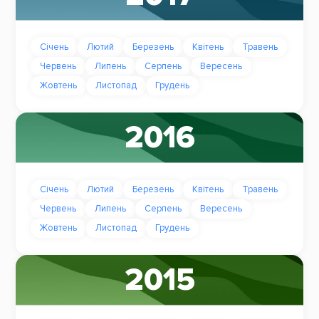
Січень
Лютий
Березень
Квітень
Травень
Червень
Липень
Серпень
Вересень
Жовтень
Листопад
Грудень
2016
Січень
Лютий
Березень
Квітень
Травень
Червень
Липень
Серпень
Вересень
Жовтень
Листопад
Грудень
2015