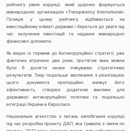
рейтингу рівня корупції, який щорічно формується
міжнародною організацією «Transparency International».
Позиція у цьому рейтингу відбивається на
інвестиційному кліматі держави і береться до уваги під
час залучення інвестицій та надання міжнародної
фінансової допомоги.
Як видно із термінів дії Антикорупційної стратегії, уже
фактично втрачено два роки, протягом яких можна
було б досягти низки очікуваних стратегічних
результатів. Тому подальше зволікання з реалізацією
цього документа пропорційно знижує його
ефективність, створює додаткові виклики для
державної антикорупційної політики та подальшої
інтеграції України в Євросоюз.
Національне агентство з питань запобігання корупції
під час розробки проєкту ДАП, яка тривала з липня по
грудень 2022 року, доклало зусиль для забезпечення