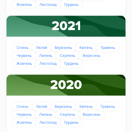
Жовтень
Листопад
Грудень
2021
Січень
Лютий
Березень
Квітень
Травень
Червень
Липень
Серпень
Вересень
Жовтень
Листопад
Грудень
2020
Січень
Лютий
Березень
Квітень
Травень
Червень
Липень
Серпень
Вересень
Жовтень
Листопад
Грудень