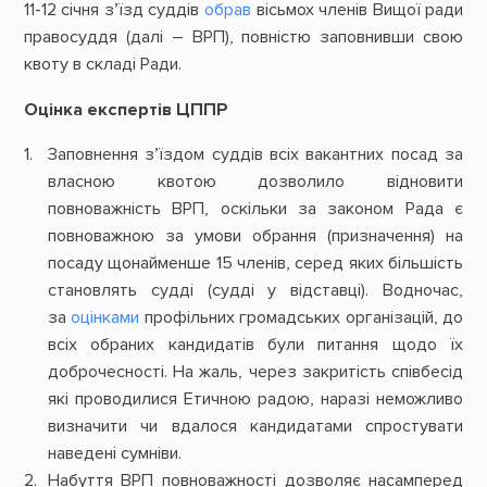
11-12 січня з’їзд суддів
обрав
вісьмох членів Вищої ради
правосуддя (далі – ВРП), повністю заповнивши свою
квоту в складі Ради.
Оцінка експертів ЦППР
Заповнення з’їздом суддів всіх вакантних посад за
власною квотою дозволило відновити
повноважність ВРП, оскільки за законом Рада є
повноважною за умови обрання (призначення) на
посаду щонайменше 15 членів, серед яких більшість
становлять судді (судді у відставці). Водночас,
за
оцінками
профільних громадських організацій, до
всіх обраних кандидатів були питання щодо їх
доброчесності. На жаль, через закритість співбесід
які проводилися Етичною радою, наразі неможливо
визначити чи вдалося кандидатами спростувати
наведені сумніви.
Набуття ВРП повноважності дозволяє насамперед