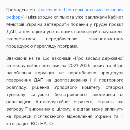
Громадськість (
включно із Центром політико-правових
реформ
) і міжнародна спільнота уже закликали Кабінет
Міністрів України затвердити поданий у грудні проєкт
ДАП, а для оцінки усіх наданих пропозицій і зауважень
скористатися передбаченою законодавством
процедурою перегляду програми.
Зважаючи на те, що законами «Про засади державної
антикорупційної політики на 2021-2025 роки» та «Про
запобігання корупції» не передбачено процедури
повернення ДАП на доопрацювання і її повторного
розгляду, рішення Урядового комітету створює
тупикову ситуацію безстрокового зволікання із
реалізацією Антикорупційної стратегії, ставить під
загрозу її виконання в цілому, а відтак може вплинути
на процеси післявоєнного відновлення України та її
інтеграції в ЄС і НАТО.