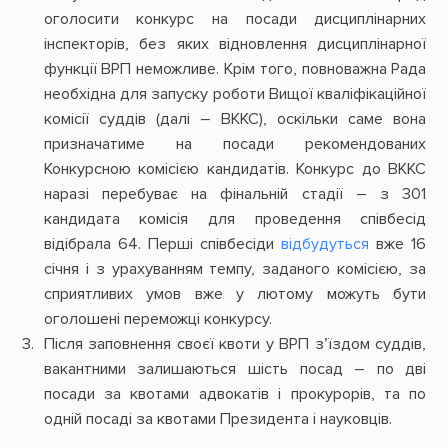
оголосити конкурс на посади дисциплінарних
інспекторів, без яких відновлення дисциплінарної
функції ВРП неможливе. Крім того, повноважна Рада
необхідна для запуску роботи Вищої кваліфікаційної
комісії суддів (далі – ВККС), оскільки саме вона
призначатиме на посади рекомендованих
Конкурсною комісією кандидатів. Конкурс до ВККС
наразі перебуває на фінальній стадії – з 301
кандидата комісія для проведення співбесід
відібрала 64. Перші співбесіди
відбудуться
вже 16
січня і з урахуванням темпу, заданого комісією, за
сприятливих умов вже у лютому можуть бути
оголошені переможці конкурсу.
Після заповнення своєї квоти у ВРП з’їздом суддів,
вакантними залишаються шість посад – по дві
посади за квотами адвокатів і прокурорів, та по
одній посаді за квотами Президента і науковців.