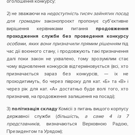
оголошення конкурсу;
2) не зважаючи на
недоступність тисяч зайнятих посад
для громадян
законопроєкт пропонує суб’єктивне
вирішення керівниками питання
продовження
проходження служби без проведення конкурсу
особами, яких вони призначили прямим рішенням
під
час дії воєнного стану, і продовжують такі призначення
далі поки закон не ухвалено, тому зрозумілим стає
чому відновлення конкурсів відтерміновується (всі, хто
призначається зараз без конкурсів, — їх не
проходитимуть, бо через півроку для кат. «Б» та «В» і
через рік для кат. «А» достатньо буде волі того, хто
призначив, на продовження залишення на посаді);
3)
політизація складу
Комісії з питань вищого корпусу
державної служби (
більшість, а саме 4 із 7
представників,
визначаються Верховною Радою,
Президентом та Урядом);