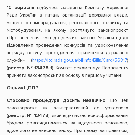
10 вересня
відбулось засідання Комітету Верховної
Ради України з питань організації державної влади,
місцевого самоврядування, регіонального розвитку та
містобудування, на якому розглянуто законопроєкт
«Про внесення змін до деяких законів України щодо
відновлення проведення конкурсів та удосконалення
порядку вступу, проходження, припинення державної
служби» (
https://itd.rada.gov.ua/billinfo/Bills/Card/56817
)
(
реєстр. № 13478-1
). Комітет рекомендує Парламенту
прийняти законопроєкт за основу в першому читанні.
Оцінка ЦППР
Стосовно процедури досить незвично
, що цей
законопроєкт як альтернативний до урядового
(
реєстр. № 13478
), який відкликано новосформованим
Урядом, розглядатиметься за відсутності основного,
адже його не внесено знову. При цьому за правилом,