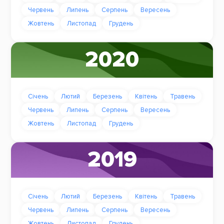
Червень
Липень
Серпень
Вересень
Жовтень
Листопад
Грудень
2020
Січень
Лютий
Березень
Квітень
Травень
Червень
Липень
Серпень
Вересень
Жовтень
Листопад
Грудень
2019
Січень
Лютий
Березень
Квітень
Травень
Червень
Липень
Серпень
Вересень
Жовтень
Листопад
Грудень