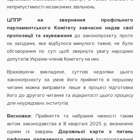
неприпустимості незаконних звільнень.
ЦППР на звернення профільного
парламентського Комітету завчасно надав свої
пропозиції та зауваження
до законопроєкту, проте
на засіданні, яке відбулося минулого тижня, не було
обговорення по суті щоб звернути увагу народних
депутатів України-членів Комітету на них.
Враховуючи викладене, суттєві недоліки цього
законопроєкту за умов його прийняття в першому
читанні можна виправити лише в процесі підготовки
його до другого читання та
відкритості цього процесу
для неурядових інститутів
.
Висновки:
Прийняття та набрання чинності таким
актом законодавства в ІІІ кварталі 2025 р. визначене
одним із завдань
Дорожньої карти з питань
реформи державного управління
(розпорядження