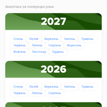
Аналітика за попередні роки
2027
Січень
Лютий
Березень
Квітень
Травень
Червень
Липень
Серпень
Вересень
Жовтень
Листопад
Грудень
2026
Січень
Лютий
Березень
Квітень
Травень
Червень
Липень
Серпень