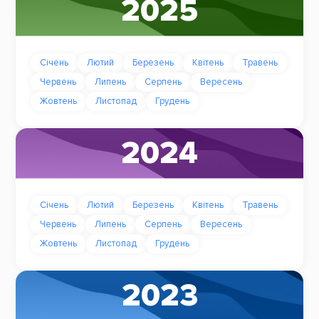
2025
Січень
Лютий
Березень
Квітень
Травень
Червень
Липень
Серпень
Вересень
Жовтень
Листопад
Грудень
2024
Січень
Лютий
Березень
Квітень
Травень
Червень
Липень
Серпень
Вересень
Жовтень
Листопад
Грудень
2023