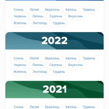
Січень
Лютий
Березень
Квітень
Травень
Червень
Липень
Серпень
Вересень
Жовтень
Листопад
Грудень
2022
Січень
Лютий
Березень
Квітень
Травень
Червень
Липень
Серпень
Вересень
Жовтень
Листопад
Грудень
2021
Січень
Лютий
Березень
Квітень
Травень