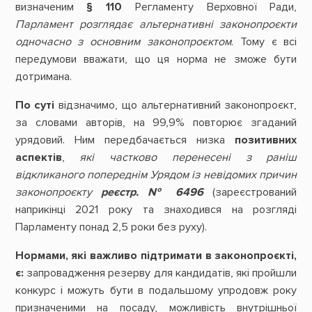
визначеним
§ 110
Регламенту Верховної Ради,
Парламент розглядає альтернативні законопроєкти
одночасно з основним законопроєктом
. Тому є всі
передумови вважати, що ця норма не зможе бути
дотримана.
По суті
відзначимо, що альтернативний законопроєкт,
за словами авторів, на 99,9% повторює згаданий
урядовий. Ним передбачається низка
позитивних
аспектів
,
які частково перенесені з раніш
відкликаного попереднім Урядом із невідомих причин
законопроєкту
реєстр. № 6496
(зареєстрований
наприкінці 2021 року та знаходився на розгляді
Парламенту понад 2,5 роки без руху).
Нормами, які важливо підтримати в законопроєкті,
є:
запровадження резерву для кандидатів, які пройшли
конкурс і можуть бути в подальшому упродовж року
призначеними на посаду, можливість внутрішньої