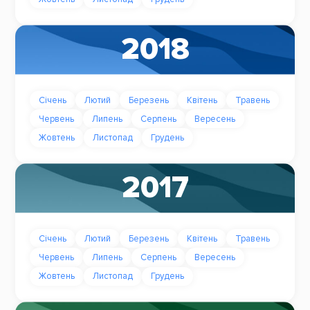
2018
Січень
Лютий
Березень
Квітень
Травень
Червень
Липень
Серпень
Вересень
Жовтень
Листопад
Грудень
2017
Січень
Лютий
Березень
Квітень
Травень
Червень
Липень
Серпень
Вересень
Жовтень
Листопад
Грудень