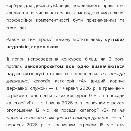
кар’єри для держслужбовців, переважного права для
кандидатів із числа ветеранів та молоді за умов рівної
професійної компетентності бути призначеними та
деякі інші.
Разом із тим, проєкт Закону містить низку
суттєвих
недоліків, серед яких:
1) попри непроведення конкурсів більш як 3 роки
поспіль
законопроєктом все одно визначаються
надто затягнуті
строки їх відновлення:
на посади
державної служби
категорії «А» (вищий корпус
державної служби) — з 1 червня 2026 р. з граничним
строком оголошення таких конкурсів 9 міс.; на посади
категорії «Б» — з 1 липня 2026 р. з граничним строком
оголошення 12 міс.; на посади категорії «В» та
на
посади в органах місцевого самоврядування
— з 1
вересня 2026 р. з граничним строком 18 міс. для