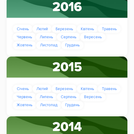
2016
Січень
Лютий
Березень
Квітень
Травень
Червень
Липень
Серпень
Вересень
Жовтень
Листопад
Грудень
2015
Січень
Лютий
Березень
Квітень
Травень
Червень
Липень
Серпень
Вересень
Жовтень
Листопад
Грудень
2014