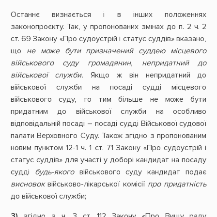
Останнє визнається і в інших положеннях
законопроєкту. Так, у пропонованих змінах до п. 2 ч. 2
ст. 69 Закону «Про судоустрій і статус суддів» вказано,
що
не може бути призначений суддею місцевого
військового суду громадянин, непридатний до
військової служби.
Якщо ж він непридатний до
військової служби на посаді судді місцевого
військового суду, то тим більше не може бути
придатним до військової служби на особливо
відповідальній посаді – посаді судді Військової судової
палати Верховного Суду. Також згідно з пропонованим
новим пунктом 12-1 ч. 1 ст. 71 Закону «Про судоустрій і
статус суддів» для участі у доборі кандидат на посаду
судді
будь-якого
військового суду кандидат подає
висновок
військово-лікарської комісії
про придатність
до військової служби;
3)
згідно з ч. 3 ст. 112 Закону «Про Вищу раду