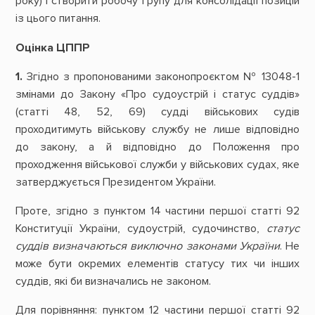
року) і створити робочу групу для консолідації позицій
із цього питання.
Оцінка ЦППР
1.
Згідно з пропонованими законопроєктом № 13048-1
змінами до Закону «Про судоустрій і статус суддів»
(статті 48, 52, 69) судді військових судів
проходитимуть військову службу не лише відповідно
до закону, а й відповідно до Положення про
проходження військової служби у військових судах, яке
затверджується Президентом України.
Проте, згідно з пунктом 14 частини першої статті 92
Конституції України, судоустрій, судочинство,
статус
суддів визначаються виключно законами України
. Не
може бути окремих елементів статусу тих чи інших
суддів, які би визначались не законом.
Для порівняння: пунктом 12 частини першої статті 92