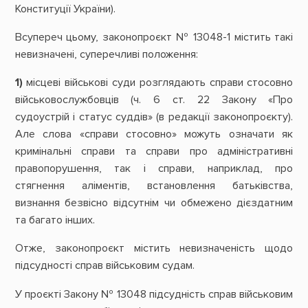
Конституції України).
Всупереч цьому, законопроєкт № 13048-1 містить такі
невизначені, суперечливі положення:
1)
місцеві військові суди розглядають справи стосовно
військовослужбовців (ч. 6 ст. 22 Закону «Про
судоустрій і статус суддів» (в редакції законопроєкту).
Але слова «справи стосовно» можуть означати як
кримінальні справи та справи про адміністративні
правопорушення, так і справи, наприклад, про
стягнення аліментів, встановлення батьківства,
визнання безвісно відсутнім чи обмежено дієздатним
та багато інших.
Отже, законопроєкт містить невизначеність щодо
підсудності справ військовим судам.
У проєкті Закону № 13048 підсудність справ військовим