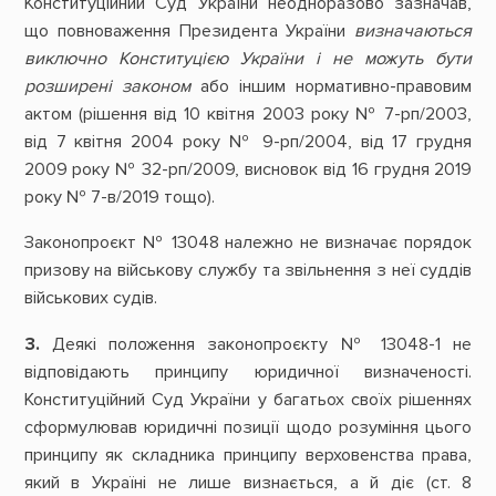
Конституційний Суд України неодноразово зазначав,
що повноваження Президента України
визначаються
виключно Конституцією України і не можуть бути
розширені законом
або іншим нормативно-правовим
актом (рішення від 10 квітня 2003 року № 7-рп/2003,
від 7 квітня 2004 року № 9-рп/2004, від 17 грудня
2009 року № 32-рп/2009, висновок від 16 грудня 2019
року № 7-в/2019 тощо).
Законопроєкт № 13048 належно не визначає порядок
призову на військову службу та звільнення з неї суддів
військових судів.
3.
Деякі положення законопроєкту № 13048-1 не
відповідають принципу юридичної визначеності.
Конституційний Суд України у багатьох своїх рішеннях
сформулював юридичні позиції щодо розуміння цього
принципу як складника принципу верховенства права,
який в Україні не лише визнається, а й діє (ст. 8