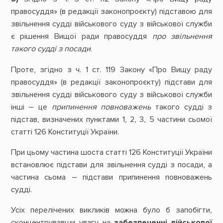
правосуддя» (в редакції законопроєкту) підставою для
звільнення судді військового суду з військової служби
є рішення Вищої ради правосуддя
про звільнення
такого судді з посади
.
Проте, згідно з ч. 1 ст. 119 Закону «Про Вищу раду
правосуддя» (в редакції законопроєкту) підстави для
звільнення судді військового суду з військової служби
інші – це
припинення повноважень
такого судді з
підстав, визначених пунктами 1, 2, 3, 5 частини сьомої
статті 126 Конституції України.
При цьому частина шоста статті 126 Конституції України
встановлює підстави для звільнення судді з посади, а
частина сьома – підстави припинення повноважень
судді.
Усіх перелічених викликів можна було б запобігти,
сконцентрувавши увагу на
забезпеченні
військової