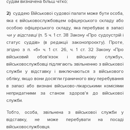
судам визначена більш чітко;
2)
суддею Військової судової палати може бути особа,
яка є військовослужбовцем офіцерського складу або
особою офіцерського складу, яка перебуває в запасі
чи у відставці
(п. 5 ч. 1 ст. 38 Закону «Про судоустрій і
статус суддів» (в редакції законопроєкту). Проте,
згідно з п. «б» ч. 1 ст. 26, ч. 1 ст. 32 Закону «Про
військовий обов’язок і військову службу»,
військовослужбовці підлягають звільненню з військової
служби у відставку і виключаються з військового
обліку, якщо вони досягли граничного віку перебування
в запасі або визнані військово-лікарськими комісіями
непридатними за станом здоров’я до військової
служби.
Тобто, особа, звільнена з військової служби у
відставку, не може перебувати на посаді
військовослужбовця.