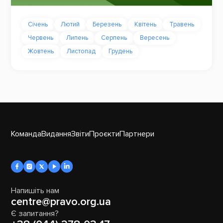
Січень
Лютий
Березень
Квітень
Травень
Червень
Липень
Серпень
Вересень
Жовтень
Листопад
Грудень
Команда
Видання
Звіти
Проєкти
Партнери
Напишіть нам
centre@pravo.org.ua
Є запитання?