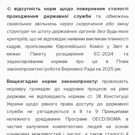
4)
відсутність норм щодо повернення сталості
проходження державної служби
та
обмежень
свавільних звільнень через скорочення або зміну
структури чи штату державних органів без будь-яких
критеріїв
, що не відповідає наявним викликам плинності
кадрів, пропозиціям Європейської Комісії у Звіті в
межах Пакету розширення ЄС-2024 та
задекларованим нормам про це в Плані
законопроєктної роботи Верховної Ради на 2025 рік.
Вищезгадані норми законопроєкту:
провокують
недовіру громадян до кадрових процесів на рівні
держави; не відповідають нормам ст. 38 Конституції
України щодо рівного права доступу до державної
служби; не узгоджуються з 8 та 9 Принципами
належного урядування Програми OECD/SIGMA в
частині залучення компетентних людей на основі
однакових можливостей і заслуг, а також сталості й