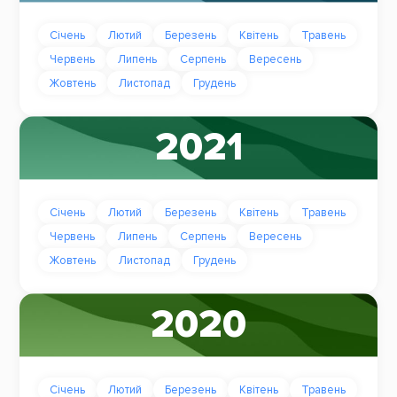
Січень
Лютий
Березень
Квітень
Травень
Червень
Липень
Серпень
Вересень
Жовтень
Листопад
Грудень
2021
Січень
Лютий
Березень
Квітень
Травень
Червень
Липень
Серпень
Вересень
Жовтень
Листопад
Грудень
2020
Січень
Лютий
Березень
Квітень
Травень