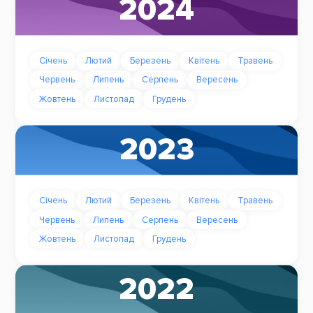
2024
Січень
Лютий
Березень
Квітень
Травень
Червень
Липень
Серпень
Вересень
Жовтень
Листопад
Грудень
2023
Січень
Лютий
Березень
Квітень
Травень
Червень
Липень
Серпень
Вересень
Жовтень
Листопад
Грудень
2022