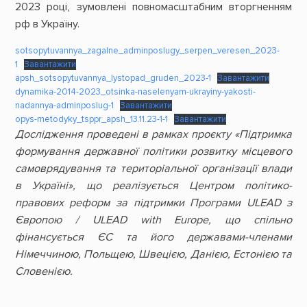
2023 році, зумовлені повномасштабним вторгненням
рф в Україну.
sotsopytuvannya_zagalne_adminposlugy_serpen_veresen_2023-
1
Завантажити
apsh_sotsopytuvannya_lystopad_gruden_2023-1
Завантажити
dynamika-2014-2023_otsinka-naselenyam-ukrayiny-yakosti-
nadannya-adminposlug-1
Завантажити
opys-metodyky_tsppr_apsh_13.11.23-1-1
Завантажити
Дослідження проведені в рамках проєкту «Підтримка
формування державної політики розвитку місцевого
самоврядування та територіальної організації влади
в Україні», що реалізується Центром політико-
правових реформ за підтримки Програми ULEAD з
Європою / ULEAD with Europe, що спільно
фінансується ЄС та його державами-членами
Німеччиною, Польщею, Швецією, Данією, Естонією та
Словенією.