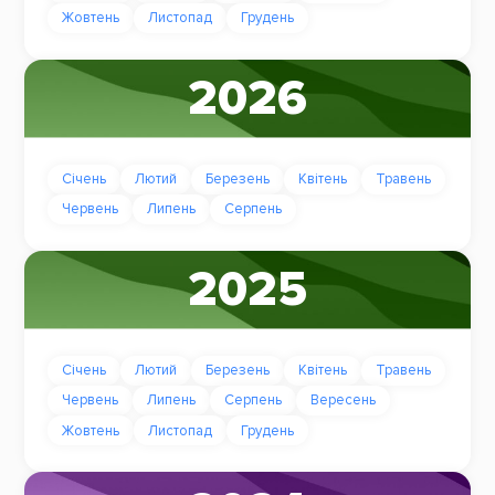
Жовтень
Листопад
Грудень
2026
Січень
Лютий
Березень
Квітень
Травень
Червень
Липень
Серпень
2025
Січень
Лютий
Березень
Квітень
Травень
Червень
Липень
Серпень
Вересень
Жовтень
Листопад
Грудень