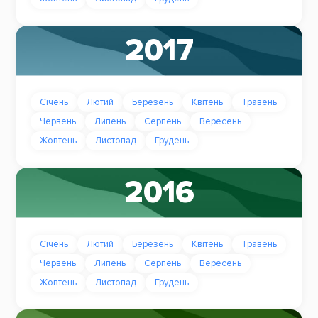
2017
Січень
Лютий
Березень
Квітень
Травень
Червень
Липень
Серпень
Вересень
Жовтень
Листопад
Грудень
2016
Січень
Лютий
Березень
Квітень
Травень
Червень
Липень
Серпень
Вересень
Жовтень
Листопад
Грудень