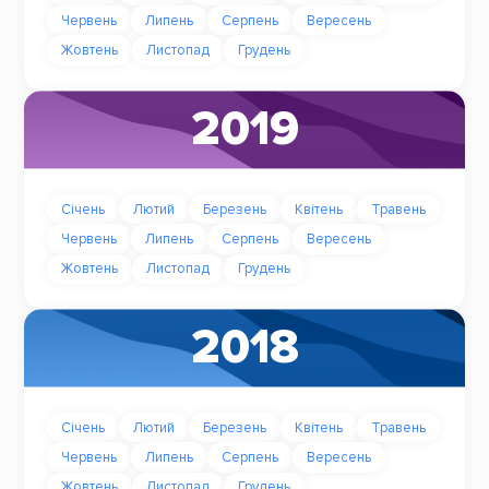
Червень
Липень
Серпень
Вересень
Жовтень
Листопад
Грудень
2019
Січень
Лютий
Березень
Квітень
Травень
Червень
Липень
Серпень
Вересень
Жовтень
Листопад
Грудень
2018
Січень
Лютий
Березень
Квітень
Травень
Червень
Липень
Серпень
Вересень
Жовтень
Листопад
Грудень