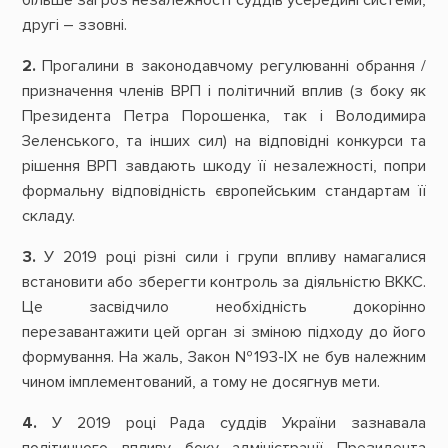
другі – ззовні.
2.
Прогалини в законодавчому регулюванні обрання /
призначення членів ВРП і політичний вплив (з боку як
Президента Петра Порошенка, так і Володимира
Зеленського, та інших сил) на відповідні конкурси та
рішення ВРП завдають шкоду її незалежності, попри
формальну відповідність європейським стандартам її
складу.
3.
У 2019 році різні сили і групи впливу намагалися
встановити або зберегти контроль за діяльністю ВККС.
Це засвідчило необхідність докорінно
перезавантажити цей орган зі зміною підходу до його
формування. На жаль, Закон №193-ІХ не був належним
чином імплементований, а тому не досягнув мети.
4.
У 2019 році Рада суддів України зазнавала