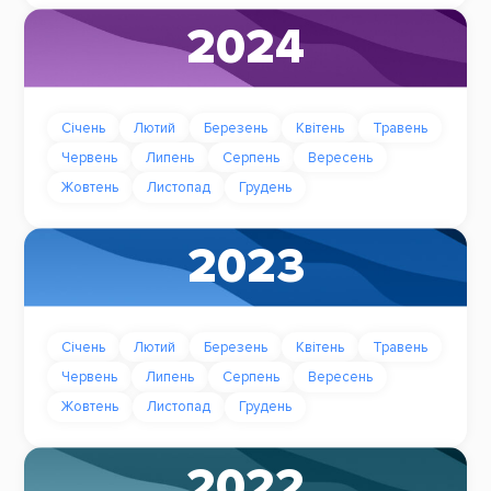
2024
Січень
Лютий
Березень
Квітень
Травень
Червень
Липень
Серпень
Вересень
Жовтень
Листопад
Грудень
2023
Січень
Лютий
Березень
Квітень
Травень
Червень
Липень
Серпень
Вересень
Жовтень
Листопад
Грудень
2022