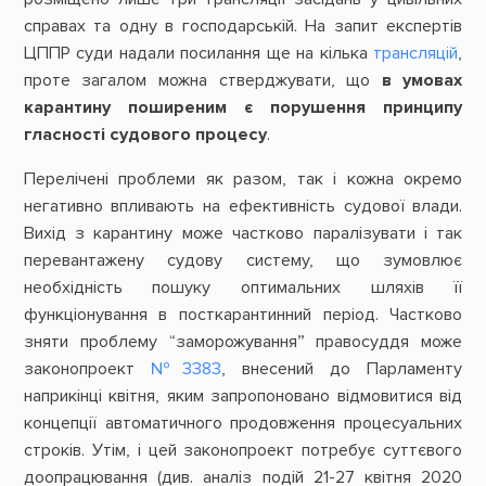
справах та одну в господарській. На запит експертів
ЦППР суди надали посилання ще на кілька
трансляцій
,
проте загалом можна стверджувати, що
в умовах
карантину поширеним є порушення принципу
гласності судового процесу
.
Перелічені проблеми як разом, так і кожна окремо
негативно впливають на ефективність судової влади.
Вихід з карантину може частково паралізувати і так
перевантажену судову систему, що зумовлює
необхідність пошуку оптимальних шляхів її
функціонування в посткарантинний період. Частково
зняти проблему “заморожування” правосуддя може
законопроект
№3383
, внесений до Парламенту
наприкінці квітня, яким запропоновано відмовитися від
концепції автоматичного продовження процесуальних
строків. Утім, і цей законопроект потребує суттєвого
доопрацювання (див. аналіз подій 21-27 квітня 2020