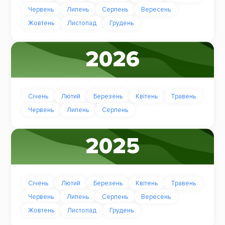
Червень
Липень
Серпень
Вересень
Жовтень
Листопад
Грудень
2026
Січень
Лютий
Березень
Квітень
Травень
Червень
Липень
Серпень
2025
Січень
Лютий
Березень
Квітень
Травень
Червень
Липень
Серпень
Вересень
Жовтень
Листопад
Грудень