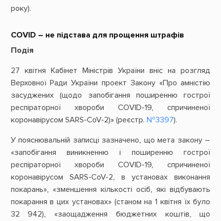
року).
COVID – не підстава для прощення штрафів
Подія
27 квітня Кабінет Міністрів України вніс на розгляд
Верховної Ради України проект Закону «Про амністію
засуджених (щодо запобігання поширенню гострої
респіраторної хвороби COVID-19, спричиненої
коронавірусом SARS-CoV-2)» (реєстр.
№3397
).
У пояснювальній записці зазначено, що мета закону –
«запобігання виникненню і поширенню гострої
респіраторної хвороби COVID-19, спричиненої
коронавірусом SARS-CoV-2, в установах виконання
покарань», «зменшення кількості осіб, які відбувають
покарання в цих установах» (станом на 1 квітня їх було
32 942), «заощадження бюджетних коштів, що