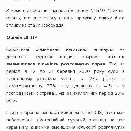
З моменту набрання чинності Законом №540-ІХ минув
місяць, що дає змогу надати проміжну оцінку його
впливу на стан правосуддя.
Оцінка ЦППР
Карантинні обмеження негативно вплинули на
діяльність судової влади, зокрема
істотно
зменшилася кількість розглянутих справ.
Так, за
період з 12 до 31 березня 2020 року суди в
середньому ухвалили менше на 23% рішень в
адміністративних, 35% – у цивільних та 41% – у
господарських справах, ніж за аналогічний період 2019
року.
Після набрання чинності Законом №540-ІХ, який мав
забезпечити дистанційний судовий розгляд на час
карантину, динаміка зменшення кількості розглянутих