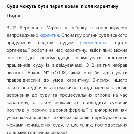
Суди можуть бути паралізовані після карантину
Подія
З 12 березня в Україні у зв’язку з коронавірусом
запроваджено
карантин
. Спочатку органи суддівського
врядування надали судам
рекомендації
щодо
організації роботи на час карантину, зміст яких можна
звести до рекомендації мінімізувати контакти
працівників суду із відвідувачами. З 2 квітня набрав
чинності Закон №540-ІХ, який мав би адаптувати
правовідносини до умов карантину. З-поміж іншого
закон передбачав автоматичне продовження строків
звернення до суду та процесуальних строків на час
карантину, а також можливість проводити судовий
розгляд у режимі відеоконференції з використанням
учасниками власних технічних засобів, перебуваючи за
межами приміщення суду, у цивільних, господарських
та адміністративних справах.