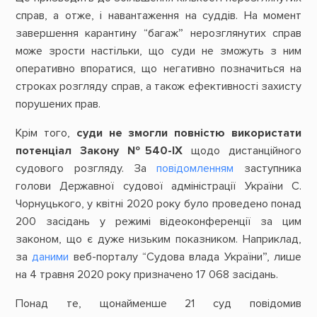
справ, а отже, і навантаження на суддів. На момент
завершення карантину “багаж” нерозглянутих справ
може зрости настільки, що суди не зможуть з ним
оперативно впоратися, що негативно позначиться на
строках розгляду справ, а також ефективності захисту
порушених прав.
Крім того,
суди не змогли повністю використати
потенціал Закону №540-ІХ
щодо дистанційного
судового розгляду. За
повідомленням
заступника
голови Державної судової адміністрації України С.
Чорнуцького, у квітні 2020 року було проведено понад
200 засідань у режимі відеоконференції за цим
законом, що є дуже низьким показником. Наприклад,
за
даними
веб-порталу “Судова влада України”, лише
на 4 травня 2020 року призначено 17 068 засідань.
Понад те, щонайменше 21 суд повідомив