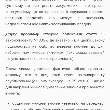
гуманізму до всіх решти засуджених – це прояви
антигуманізму до потерпілих та ігнорування інтересів
платників податків, що межує зі злочинним
недбальством або навіть зловживанням владою.
Другу проблему
створює положення статті 13
законопроекту №3397, де вказано: «Дія цього Закону
поширюється на осіб, які вчинили злочини до дня
набрання ним чинності включно». (Така фраза зазвичай
є в усіх проектах законів про амністію).
Таким чином, держава фактично обіцяє простити
кожному, хто з дня, коли текст законопроекту
опублікований (у цьому випадку – з 29 квітня), і аж до
дня набрання чинності ухваленим законом про амністію
вчинить:
будь-який умисний злочин невеликої чи середньої
тяжкості або необережний тяжкий злочин, – якщо