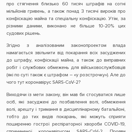
про стягнення близько 60 тисяч штрафів на сотні
мільйонів гривень, а також понад 3 тисячі вироків про
конфіскацію майна та спеціальну конфіскацію. Утім, за
різними даними, виконано не більше 10-20% цих
судових рішень.
Згідно з аналізованим законопроектом влада
намагається звільнити від покарання всіх засуджених
до штрафу, конфіскації майна, а також до виправних
робіт і службових обмежень для військовослужбовців
(які по суті також є штрафом – «у розстрочку»). Але до
чого тут коронавірус SARS-CoV-2?
Виходячи із мети закону, він мав би стосуватися лише
осіб, які засуджені до позбавлення волі, обмеження
волі, арешту і тримання в дисциплінарному батальйоні,
тобто до тих видів покарань, які можуть сприяти
поширенню гострої респіраторної хвороби COVID-19,
спричиненої коронавірусом SARS-CoV-2. Прояви