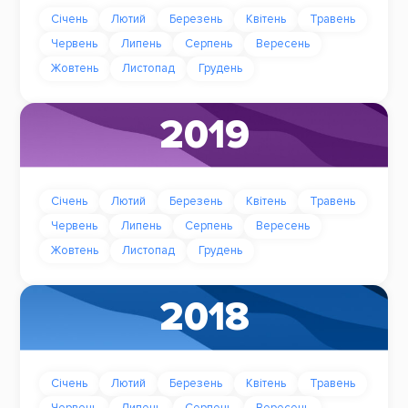
Січень
Лютий
Березень
Квітень
Травень
Червень
Липень
Серпень
Вересень
Жовтень
Листопад
Грудень
2019
Січень
Лютий
Березень
Квітень
Травень
Червень
Липень
Серпень
Вересень
Жовтень
Листопад
Грудень
2018
Січень
Лютий
Березень
Квітень
Травень