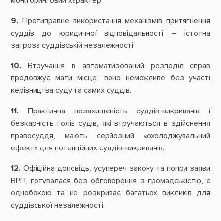
моніторинговий характер.
9.
Протиправне використання механізмів притягнення
суддів до юридичної відповідальності – істотна
загроза суддівській незалежності.
10.
Втручання в автоматизований розподіл справ
продовжує мати місце, воно неможливе без участі
керівництва суду та самих суддів.
11.
Практична незахищеність суддів-викривачів і
безкарність голів судів, які втручаються в здійснення
правосуддя, мають серйозний «охолоджувальний
ефект» для потенційних суддів-викривачів.
12.
Офіційна доповідь, усупереч закону та попри заяви
ВРП, готувалася без обговорення з громадськістю, є
однобокою та не розкриває багатьох викликів для
суддівської незалежності.