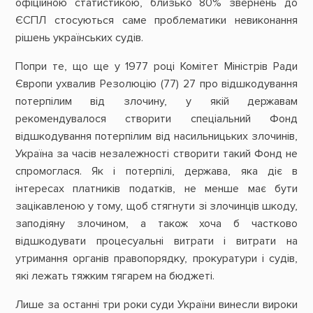
офіційною статистикою, близько 80% звернень до
ЄСПЛ стосуються саме проблематики невиконання
рішень українських судів.
Попри те, що ще у 1977 році Комітет Міністрів Ради
Європи ухвалив Резолюцію (77) 27 про відшкодування
потерпілим від злочину, у якій державам
рекомендувалося створити спеціальний Фонд
відшкодування потерпілим від насильницьких злочинів,
Україна за часів незалежності створити такий Фонд не
спромоглася. Як і потерпілі, держава, яка діє в
інтересах платників податків, не менше має бути
зацікавленою у тому, щоб стягнути зі злочинців шкоду,
заподіяну злочином, а також хоча б частково
відшкодувати процесуальні витрати і витрати на
утримання органів правопорядку, прокуратури і судів,
які лежать тяжким тягарем на бюджеті.
Лише за останні три роки суди України винесли вироки