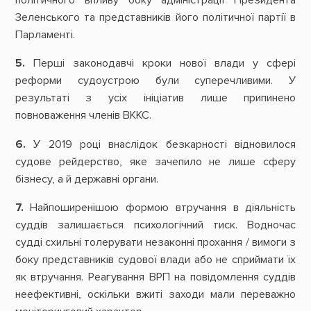
політичного впливу боку адміністрації Президента
Зеленського та представників його політичної партії в
Парламенті.
5.
Перші законодавчі кроки нової влади у сфері
реформи судоустрою були суперечливими. У
результаті з усіх ініціатив лише припинено
повноваження членів ВККС.
6.
У 2019 році внаслідок безкарності відновилося
судове рейдерство, яке зачепило не лише сферу
бізнесу, а й державні органи.
7.
Найпоширенішою формою втручання в діяльність
суддів залишається психологічний тиск. Водночас
судді схильні толерувати незаконні прохання / вимоги з
боку представників судової влади або не сприймати їх
як втручання. Реагування ВРП на повідомлення суддів
неефективні, оскільки вжиті заходи мали переважно