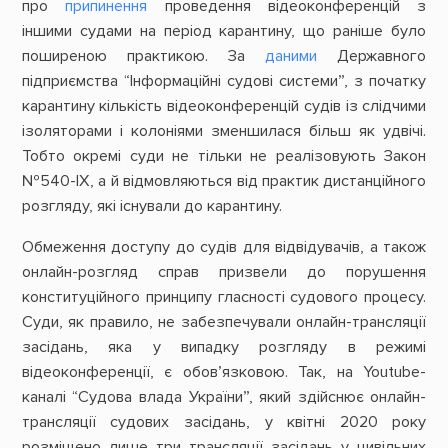
про
припинення
проведення відеоконференцій з
іншими судами на період карантину, що раніше було
поширеною практикою. За
даними
Державного
підприємства “Інформаційні судові системи”, з початку
карантину кількість відеоконференцій судів із слідчими
ізоляторами і колоніями зменшилася більш як удвічі.
Тобто окремі суди не тільки не реалізовують Закон
№540-ІХ, а й відмовляються від практик дистанційного
розгляду, які існували до карантину.
Обмеження доступу до судів для відвідувачів, а також
онлайн-розгляд справ призвели до порушення
конституційного принципу гласності судового процесу.
Суди, як правило, не забезпечували онлайн-трансляції
засідань, яка у випадку розгляду в режимі
відеоконференції, є обов’язковою. Так, на Youtube-
каналі “Судова влада України”, який здійснює онлайн-
трансляції судових засідань, у квітні 2020 року
розміщено лише три трансляції засідань у цивільних