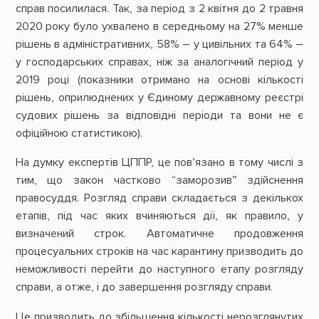
справ посилилася. Так, за період з 2 квітня до 2 травня
2020 року було ухвалено в середньому на 27% менше
рішень в адміністративних, 58% – у цивільних та 64% –
у господарських справах, ніж за аналогічний період у
2019 році (показники отримано на основі кількості
рішень, оприлюднених у Єдиному державному реєстрі
судових рішень за відповідні періоди та вони не є
офіційною статистикою).
На думку експертів ЦППР, це пов’язано в тому числі з
тим, що закон частково “заморозив” здійснення
правосуддя. Розгляд справи складається з декількох
етапів, під час яких вчиняються дії, як правило, у
визначений строк. Автоматичне продовження
процесуальних строків на час карантину призводить до
неможливості перейти до наступного етапу розгляду
справи, а отже, і до завершення розгляду справи.
Це призводить до збільшення кількості нерозглянутих