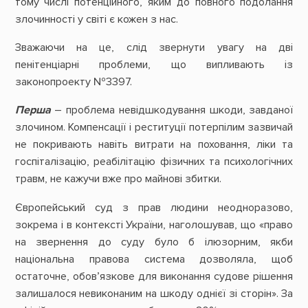
тому числі потенційного, яким до повного подолання
злочинності у світі є кожен з нас.
Зважаючи на це, слід звернути увагу на дві
пенітенціарні проблеми, що випливають із
законопроекту №3397.
Перша
– проблема невідшкодування шкоди, завданої
злочином. Компенсації і реституції потерпілим зазвичай
не покривають навіть витрати на поховання, ліки та
госпіталізацію, реабілітацію фізичних та психологічних
травм, не кажучи вже про майнові збитки.
Європейський суд з прав людини неодноразово,
зокрема і в контексті України, наголошував, що «право
на звернення до суду було б ілюзорним, якби
національна правова система дозволяла, щоб
остаточне, обов’язкове для виконання судове рішення
залишалося невиконаним на шкоду однієї зі сторін». За