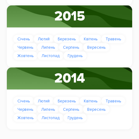
2015
Січень
Лютий
Березень
Квітень
Травень
Червень
Липень
Серпень
Вересень
Жовтень
Листопад
Грудень
2014
Січень
Лютий
Березень
Квітень
Травень
Червень
Липень
Серпень
Вересень
Жовтень
Листопад
Грудень