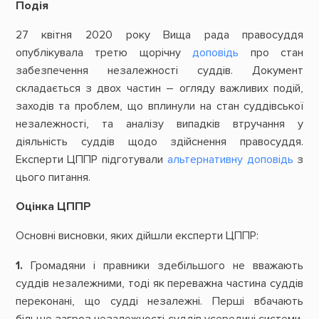
Подія
27 квітня 2020 року Вища рада правосуддя
опублікувала третю щорічну
доповідь
про стан
забезпечення незалежності суддів. Документ
складається з двох частин – огляду важливих подій,
заходів та проблем, що вплинули на стан суддівської
незалежності, та аналізу випадків втручання у
діяльність суддів щодо здійснення правосуддя.
Експерти ЦППР підготували
альтернативну доповідь
з
цього питання.
Оцінка ЦППР
Основні висновки, яких дійшли експерти ЦППР:
1.
Громадяни і правники здебільшого не вважають
суддів незалежними, тоді як переважна частина суддів
переконані, що судді незалежні. Перші вбачають
більше загроз незалежності суддів усередині системи,