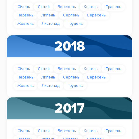
Січень
Лютий
Березень
Квітень
Травень
Червень
Липень
Серпень
Вересень
Жовтень
Листопад
Грудень
2018
Січень
Лютий
Березень
Квітень
Травень
Червень
Липень
Серпень
Вересень
Жовтень
Листопад
Грудень
2017
Січень
Лютий
Березень
Квітень
Травень