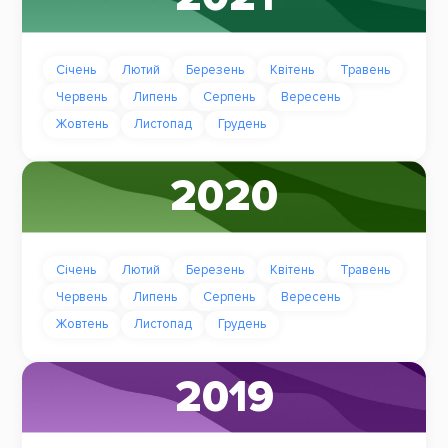
Січень
Лютий
Березень
Квітень
Травень
Червень
Липень
Серпень
Вересень
Жовтень
Листопад
Грудень
2020
Січень
Лютий
Березень
Квітень
Травень
Червень
Липень
Серпень
Вересень
Жовтень
Листопад
Грудень
2019