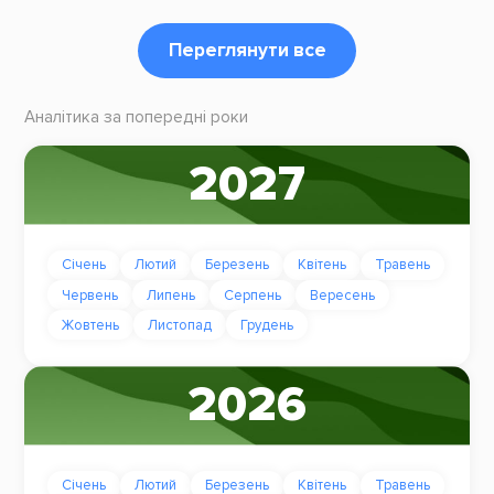
Переглянути все
Аналітика за попередні роки
2027
Січень
Лютий
Березень
Квітень
Травень
Червень
Липень
Серпень
Вересень
Жовтень
Листопад
Грудень
2026
Січень
Лютий
Березень
Квітень
Травень