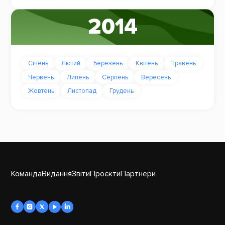
2014
Січень
Лютий
Березень
Квітень
Травень
Червень
Липень
Серпень
Вересень
Жовтень
Листопад
Грудень
Команда
Видання
Звіти
Проєкти
Партнери