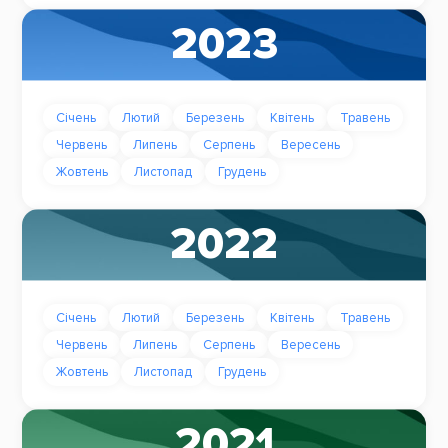
2023
Січень
Лютий
Березень
Квітень
Травень
Червень
Липень
Серпень
Вересень
Жовтень
Листопад
Грудень
2022
Січень
Лютий
Березень
Квітень
Травень
Червень
Липень
Серпень
Вересень
Жовтень
Листопад
Грудень
2021