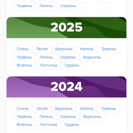
Червень
Липень
Серпень
2025
Січень
Лютий
Березень
Квітень
Травень
Червень
Липень
Серпень
Вересень
Жовтень
Листопад
Грудень
2024
Січень
Лютий
Березень
Квітень
Травень
Червень
Липень
Серпень
Вересень
Жовтень
Листопад
Грудень