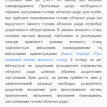
Стосовно змін до статті 56 Закону про місцеве
самоврядування. Пропозиція щодо необхідності
обрання заступників голови обласної ради для особи,
яка здійснює повноваження голови обласної ради (за
відсутності чинного голови обласної ради) потребує
додаткового обґрунтування. В умовах воєнного стану
основна частина функцій, пов’язаних із реалізацією
заходів правового режиму воєнного стану
здійснюється військовим командуванням та
військовими адміністраціями (
Закон України «Про
правовий режим воєнного стану
). З огляду на це,
вбачається не доцільним розширення керівництва
обласної ради шляхом обрання додаткових
заступників. Крім цього, за умови прийняття змін у
запропонованій редакції, необхідно розробляти
додаткові механізми для врегулювання питань
призначення, звільнення, виконання повноважень
заступниками голови обласної ради.