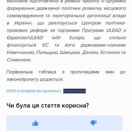
Висновок підготовлено в рамках проєкту «Підтримка
формування державної політики розвитку місцевого
самоврядування та територіальної організації влади
в Україні», що реалізується Центром політико-
правових реформ за підтримки Програми ULEAD з
Європою/ULEAD with Europe, що спільно
фінансується ЄС та його державами-членами
Німеччиною, Польщею, Швецією, Данією, Естонією та
Словенією.
Порівняльна таблиця з пропозиціями змін до
законопроєкту додається.
9559-d-dodatok-do-vysnovku-1
Завантажити
Чи була ця стаття корисна?