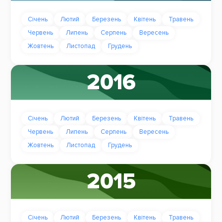
Січень
Лютий
Березень
Квітень
Травень
Червень
Липень
Серпень
Вересень
Жовтень
Листопад
Грудень
2016
Січень
Лютий
Березень
Квітень
Травень
Червень
Липень
Серпень
Вересень
Жовтень
Листопад
Грудень
2015
Січень
Лютий
Березень
Квітень
Травень