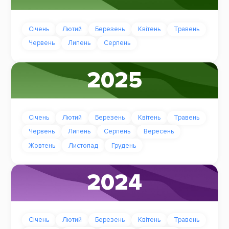
Січень
Лютий
Березень
Квітень
Травень
Червень
Липень
Серпень
2025
Січень
Лютий
Березень
Квітень
Травень
Червень
Липень
Серпень
Вересень
Жовтень
Листопад
Грудень
2024
Січень
Лютий
Березень
Квітень
Травень