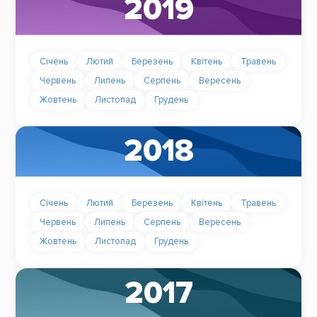
2019
Січень
Лютий
Березень
Квітень
Травень
Червень
Липень
Серпень
Вересень
Жовтень
Листопад
Грудень
2018
Січень
Лютий
Березень
Квітень
Травень
Червень
Липень
Серпень
Вересень
Жовтень
Листопад
Грудень
2017