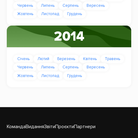
Червень
Липень
Серпень
Вересень
Жовтень
Листопад
Грудень
2014
Січень
Лютий
Березень
Квітень
Травень
Червень
Липень
Серпень
Вересень
Жовтень
Листопад
Грудень
Команда
Видання
Звіти
Проєкти
Партнери