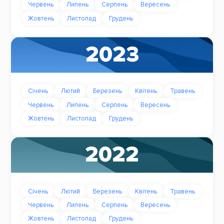
Червень
Липень
Серпень
Вересень
Жовтень
Листопад
Грудень
2023
Січень
Лютий
Березень
Квітень
Травень
Червень
Липень
Серпень
Вересень
Жовтень
Листопад
Грудень
2022
Січень
Лютий
Березень
Квітень
Травень
Червень
Липень
Серпень
Вересень
Жовтень
Листопад
Грудень