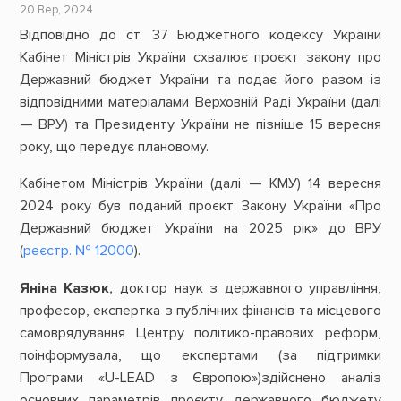
20 Вер, 2024
Відповідно до ст. 37 Бюджетного кодексу України
Кабінет Міністрів України схвалює проєкт закону про
Державний бюджет України та подає його разом із
відповідними матеріалами Верховній Раді України (далі
— ВРУ) та Президенту України не пізніше 15 вересня
року, що передує плановому.
Кабінетом Міністрів України (далі — КМУ) 14 вересня
2024 року був поданий проєкт Закону України «Про
Державний бюджет України на 2025 рік» до ВРУ
(
реєстр. № 12000
).
Яніна Казюк
,
доктор наук з державного управління,
професор, експертка з публічних фінансів та місцевого
самоврядування Центру політико-правових реформ,
поінформувала, що експертами (за підтримки
Програми «U-LEAD з Європою»)здійснено аналіз
основних параметрів проєкту державного бюджету