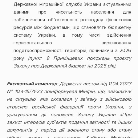
Державної міграційної служби України актуальними
даними про чисельність населення для
забезпечення об’єктивного розподілу фінансових
ресурсів між бюджетами, що становлять бюджетну
систему України, в тому числі здійснення
горизонтального вирівнювання
податкоспроможності територій, починаючи з 2026
року
(пункт 9 Прикінцевих положень проєкту
Закону про Державний бюджет на 2025 рік)
.
Експертний коментар
: Держстат листом від 11.04.2023
№ 10.4-15/71-23 поінформував Мінфін, що, зважаючи
на ситуацію, яка склалася у зв’язку з військовою
агресією російської федерації проти України, з
урахуванням дії положень Закону України «Про
захист інтересів суб’єктів подання звітності та інших
документів у період дії воєнного стану або стану
війни», згідно з постановою Кабінету Міністрів