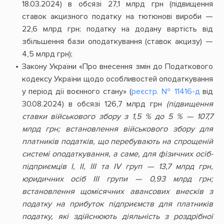
18.03.2024) в обсязі 27,1 млрд грн (підвищення
ставок акцизного податку на тютюнові вироби —
22,6 млрд грн; податку на додану вартість від
збільшення бази оподаткування (ставок акцизу) —
4,5 млрд грн);
Закону України «Про внесення змін до Податкового
кодексу України щодо особливостей оподаткування
у період дії воєнного стану» (
реєстр. № 11416-д
від
30.08.2024) в обсязі 126,7 млрд грн
(підвищення
ставки військового збору з 1,5 % до 5 % — 107,7
млрд грн; встановлення військового збору для
платників податків, що перебувають на спрощеній
системі оподаткування, а саме, для фізичних осіб-
підприємців І, ІІ, ІІІ та IV груп — 13,7 млрд грн,
юридичних осіб ІІІ групи — 0,93 млрд грн;
встановлення щомісячних авансових внесків з
податку на прибуток підприємств для платників
податку, які здійснюють діяльність з роздрібної