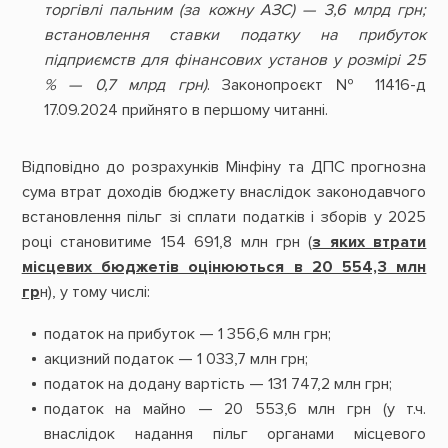
торгівлі пальним (за кожну АЗС) — 3,6 млрд грн;
встановлення ставки податку на прибуток
підприємств для фінансових установ у розмірі 25
% — 0,7 млрд грн)
. Законопроєкт № 11416-д
17.09.2024 прийнято в першому читанні.
Відповідно до розрахунків Мінфіну та ДПС прогнозна
сума втрат доходів бюджету внаслідок законодавчого
встановлення пільг зі сплати податків і зборів у 2025
році становитиме 154 691,8 млн грн (
з яких втрати
місцевих бюджетів оцінюються в 20 554,3 млн
гр
н), у тому числі:
податок на прибуток — 1 356,6 млн грн;
акцизний податок — 1 033,7 млн грн;
податок на додану вартість — 131 747,2 млн грн;
податок на майно — 20 553,6 млн грн (у т.ч.
внаслідок надання пільг органами мiсцевого