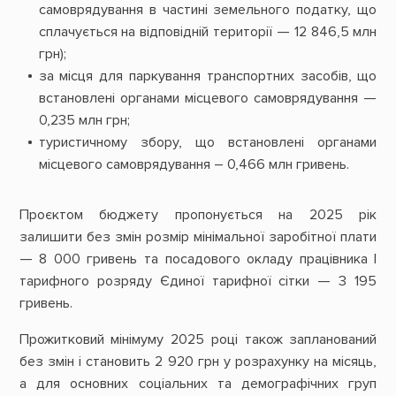
самоврядування в частині земельного податку, що
сплачується на вiдповiднiй територiї — 12 846,5 млн
грн);
за мiсця для паркування транспортних засобiв, що
встановленi органами мiсцевого самоврядування —
0,235 млн грн;
туристичному збору, що встановленi органами
мiсцевого самоврядування – 0,466 млн гривень.
Проєктом бюджету пропонується на 2025 рік
залишити без змін розмір мінімальної заробітної плати
— 8 000 гривень та посадового окладу працівника І
тарифного розряду Єдиної тарифної сітки — 3 195
гривень.
Прожитковий мінімуму 2025 році також запланований
без змін і становить 2 920 грн у розрахунку на місяць,
а для основних соціальних та демографічних груп