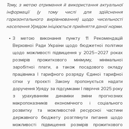
Тому, з метою отримання й використання актуальної
інформації (у тому числі для здійснення
горизонтального вирівнювання) щодо чисельності
населення Урядом ініціюється прийняття даної норми.
З метою виконання пункту 11 Рекомендацій
Верховної Ради України щодо бюджетної політики
щодо можливості підвищення у 2025–2027 роках
розмірів прожиткового мінімуму, мінімальної
заробітної плати, а також посадового окладу
працівника І тарифного розряду Єдиної тарифної
сітки у проєкті Закону пропонується надати
доручення Уряду за підсумками І півріччя 2025 року
з урахуванням динаміки зміни прогнозних
макропоказників економічного і соціального
розвитку та можливостей ресурсної частини
державного бюджету розглянути питання щодо
можливості підвищення розмірів прожиткового