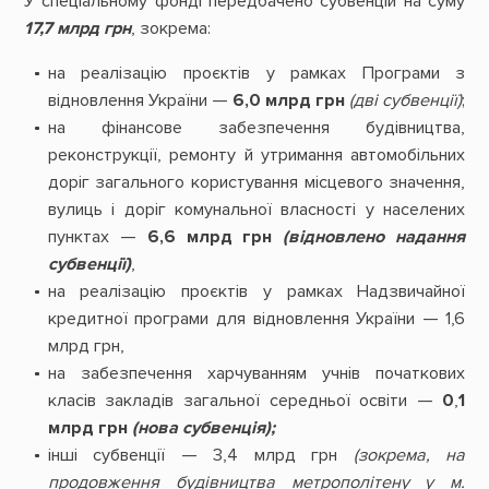
У спеціальному фонді передбачено субвенцій на суму
17,7 млрд грн
, зокрема:
на реалізацію проєктів у рамках Програми з
відновлення України —
6,0 млрд грн
(дві субвенції)
;
на фінансове забезпечення будівництва,
реконструкції, ремонту й утримання автомобільних
доріг загального користування місцевого значення,
вулиць і доріг комунальної власності у населених
пунктах —
6,6 млрд грн
(відновлено надання
субвенції)
,
на реалізацію проєктів у рамках Надзвичайної
кредитної програми для відновлення України — 1,6
млрд грн,
на забезпечення харчуванням учнів початкових
класів закладів загальної середньої освіти —
0
,
1
млрд грн
(нова субвенція);
інші субвенції — 3,4 млрд грн
(зокрема, на
продовження будівництва метрополітену у м.