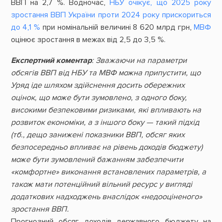
ВВП на 2,7 %. Водночас,
НБУ очікує, що 2025 року
зростання ВВП України проти 2024 року прискориться
до 4,1 %
при номінальній величині 8 620 млрд грн,
МВФ
оцінює зростання в межах від 2,5 до 3,5 %.
Експертний коментар
: Зважаючи на параметри
обсягів ВВП від НБУ та МВФ можна припустити, що
Уряд іде шляхом здійснення досить обережних
оцінок, що може бути зумовлено, з одного боку,
високими безпековими ризиками, які впливають на
розвиток економіки, а з іншого боку — такий підхід
(тб., дещо занижені показники ВВП, обсяг яких
безпосередньо впливає на рівень доходів бюджету)
може бути зумовлений бажанням забезпечити
«комфортне» виконання встановлених параметрів, а
також мати потенційний вільний ресурс у вигляді
додаткових надходжень внаслідок «недооціненого»
зростання ВВП.
Прогнозний обсяг доходів державного бюджету на