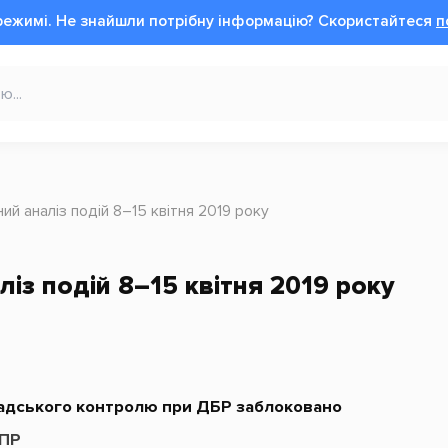
режимі.
Не знайшли потрібну інформацію?
Cкористайтеся
п
ний аналіз подій 8–15 квітня 2019 року
із подій 8–15 квітня 2019 року
адського контролю при ДБР заблоковано
ППР