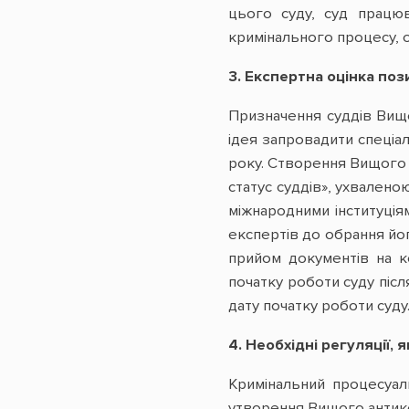
цього суду, суд працю
кримінального процесу, ор
3.
Експертна оцінка пози
Призначення суддів Вищ
ідея запровадити спеціал
року. Створення Вищого 
статус суддів», ухвалено
міжнародними інституці
експертів до обрання йог
прийом документів на к
початку роботи суду післ
дату початку роботи суду
4. Необхідні регуляції,
Кримінальний процесуал
утворення Вищого антико