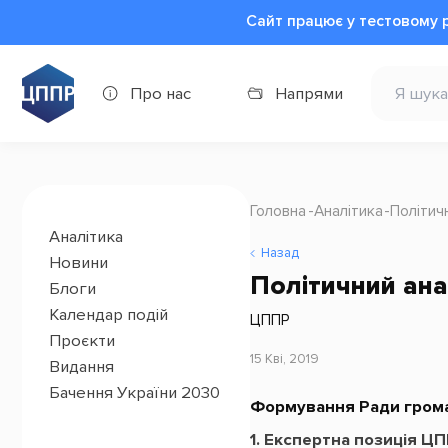
Сайт працює у тестовому 
Про нас
Напрями
Головна
Аналітика
Політич
Аналітика
Назад
Новини
Політичний анал
Блоги
Календар подій
ЦППР
Проєкти
15 Кві, 2019
Видання
Бачення України 2030
Формування Ради гром
1. Експертна позиція Ц