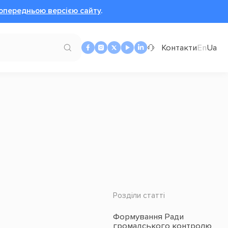
опередньою версією сайту
.
Контакти
En
Ua
Розділи статті
Формування Ради
громадського контролю