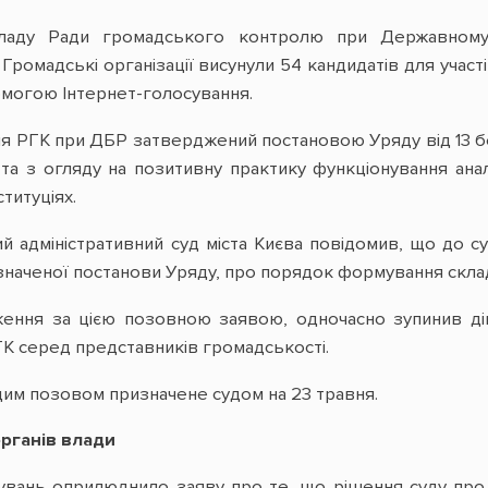
ладу Ради громадського контролю при Державному
 Громадські організації висунули 54 кандидатів для участ
могою Інтернет-голосування.
 РГК при ДБР затверджений постановою Уряду від 13 бер
 та з огляду на позитивну практику функціонування анал
титуціях.
й адміністративний суд міста Києва повідомив, що до су
наченої постанови Уряду, про порядок формування скла
ення за цією позовною заявою, одночасно зупинив д
К серед представників громадськості.
цим позовом призначене судом на 23 травня.
органів влади
вань оприлюднило заяву про те, що рішення суду про