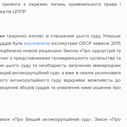
тренінги з окремих питань кримінального права і
пертів ЦППР.
е трирічної епопеї зі створення цього суду. Уперше
суддів була
висловлена
експертами ОЕСР навесні 2015
редбачено новою редакцією Закону «Про судоустрій та
лючно з представниками громадянського суспільства та
я цього суду та необхідність залучення міжнародних
Вищий антикорупційний суд», а вже в серпні розпочався
ого антикорупційного суду відкриває можливість до
роведення зборів суддів та ухвалення ними рішення про
 Закон «Про Вищий антикорупційний суд», Закон «Про