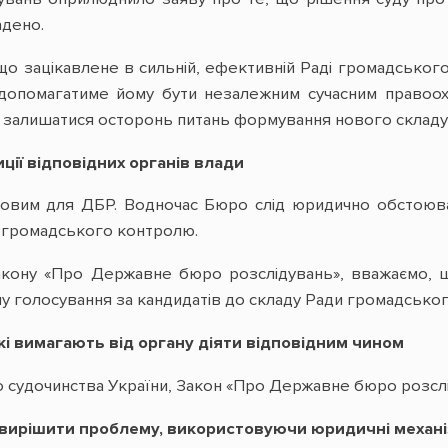
адено.
о зацікавлене в сильній, ефективній Раді громадськог
допомагатиме йому бути незалежним сучасним правоо
не залишатися осторонь питань формування нового складу
иції відповідних органів влади
ковим для ДБР. Водночас Бюро слід юридично обстоюв
 громадського контролю.
кону «Про Державне бюро розслідувань», вважаємо, 
 голосування за кандидатів до складу Ради громадського
 які вимагають від органу діяти відповідним чином
о судочинства України, Закон «Про Державне бюро розслі
к вирішити проблему, використовуючи юридичні механ