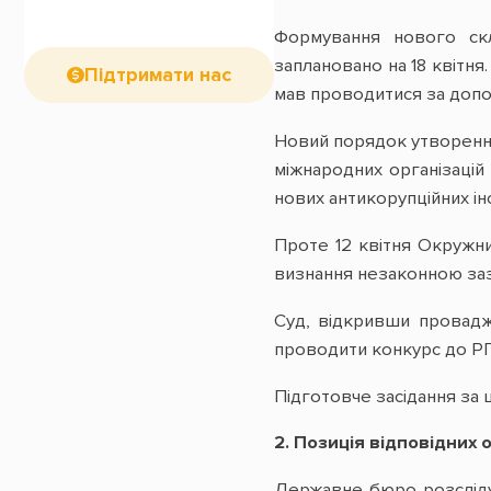
Формування нового ск
заплановано на 18 квітня.
Підтримати нас
мав проводитися за допо
Новий порядок утворення
міжнародних організацій
нових антикорупційних інс
Проте 12 квітня Окружни
визнання незаконною заз
Суд, відкривши провадж
проводити конкурс до РГ
Підготовче засідання за 
2. Позиція відповідних 
Державне бюро розсліду