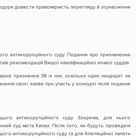
едури довести правомірність перегляду й осучаснення
го антикорупційного суду. Подання про призначення
ві рекомендацій Вищої кваліфікаційної комісії суддів.
разі призначені 38 із них, оскільки один кандидат на
кання своєї заяви про участь у конкурсі після подання
ищого антикорупційного суду. Зокрема, для нього
ий суд міста Києва. Після того, як будуть проведені
ищого антикорупційного суду та для Апеляційної палати