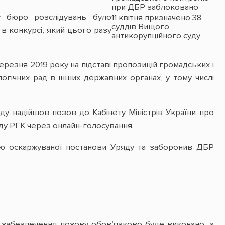
при ДБР заблоковано
 бюро розслідувань було
11 квітня призначено 38
суддів Вищого
і в конкурсі, який цього разу
антикорупційного суду
езня 2019 року на підставі пропозицій громадських і
огічних рад в інших державних органах, у тому числі
ду надійшов позов до Кабінету Міністрів України про
ду РГК через онлайн-голосування.
ію оскаржуваної постанови Уряду та заборонив ДБР
 забезпечення позову обов’язково буде виконано, а