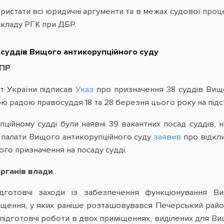
ристати всі юридичні аргументи та в межах судової проц
кладу РГК при ДБР.
8 суддів Вищого антикорупційного суду
ППР
нт України підписав
Указ
про призначення 38 суддів Вищо
ю радою правосуддя 18 та 28 березня цього року на підста
ійному судді були наявні 39 вакантних посад суддів, на
ї палати Вищого антикорупційного суду
заявив
про відкли
го призначення на посаду судді.
органів влади
ідготовчі заходи із забезпечення функціонування В
щення, у яких раніше розташовувався Печерський районн
а підготовчі роботи в двох приміщеннях, виділених для В