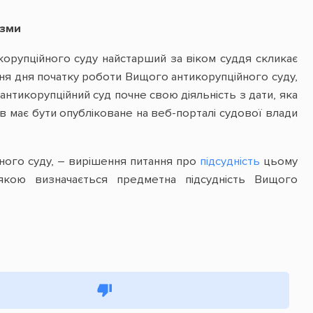
ізми
корупційного суду найстарший за віком суддя скликає
ня дня початку роботи Вищого антикорупційного суду,
 антикорупційний суд почне свою діяльність з дати, яка
ів має бути опубліковане на веб-порталі судової влади
йного суду, – вирішення питання про
підсудність
цьому
 якою визначається предметна підсудність Вищого