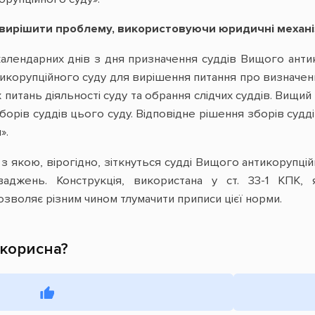
к вирішити проблему, використовуючи юридичні механ
алендарних днів з дня призначення суддів Вищого анти
икорупційного суду для вирішення питання про визначен
 питань діяльності суду та обрання слідчих суддів. Вищий
орів суддів цього суду. Відповідне рішення зборів судд
».
з якою, вірогідно, зіткнуться судді Вищого антикорупці
ваджень. Конструкція, використана у ст. 33-1 КПК,
озволяє різним чином тлумачити приписи цієї норми.
 корисна?