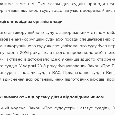
ватиме саме там. Тим часом для суддів проводяться 
ганізації діяльності суду тощо, за участі, зокрема, й екс
ції відповідних органів влади
ого антикорупційного суду є завершальним етапом майж
ізовані антикорупційні суди або посади спеціалізованих 
антикорупційного суду як спеціалізованого суду було пе
ю у червні 2016 року. Після цього широке коло осіб, вк
ями, активно відстоювало ідею якнайшвидшого створенн
о суддів. У червні 2018 року був ухвалений Закон «Про 
онкурс на посади суддів ВАС. Призначення суддів Вищ
я здійснення всіх організаційних підготовчих заходів, п
.
 які вимагають від органу діяти відповідним чином
ьний кодекс, Закон «Про судоустрій і статус суддів»,
рупційного суду».