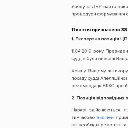
Уряду та ДБР варто вико
процедури формування с
11 квітня призначено 3
1. Експертна позиція Ц
11.04.2019 року Президе
суддів були внесені Вищо
Хоча у Вищому антикорупц
посаду судді Апеляційно
рекомендації ВККС про йо
2. Позиція відповідних 
Наразі здійснюються п
тимчасово
виділені
примі
всі необхідні ремонтні т