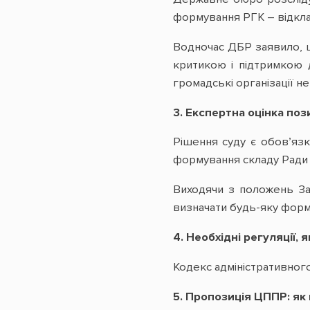
формування РГК – відкл
Водночас ДБР заявило, щ
критикою і підтримкою 
громадські організації 
3. Експертна оцінка поз
Рішення суду є обов’яз
формування складу Ради
Виходячи з положень За
визначати будь-яку форму
4. Необхідні регуляції,
Кодекс адміністративног
5. Пропозиція ЦППР: я