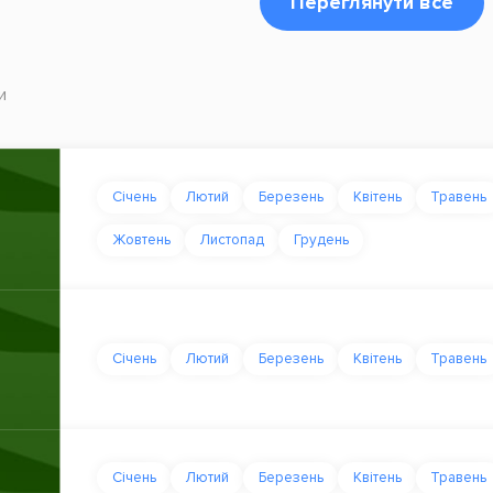
Переглянути все
и
Січень
Лютий
Березень
Квітень
Травень
Жовтень
Листопад
Грудень
Січень
Лютий
Березень
Квітень
Травень
Січень
Лютий
Березень
Квітень
Травень