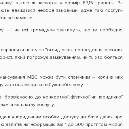
дачу" цього ж паспорта у розмірі 87,15 гривень. За
 мають вважатися необов’язковими, адже такі послуги
он не вимагає.
жку – і чи всі громадяни знатимуть, що їм необхідно
 справляти плату за "огляд місць проведення масових
рист, який погрожує замінуванням, чи ті, хто бояться
інансування МВС можна бути спокійним – коли в них
у якогось місця на вибухонебезпеку.
а, безвідносно до конкретної фізичної чи юридичної
ам, а не платну послугу.
 надання юридичним особам доступу до бази даних про
тю запитів на інформацію від 1 до 500 протягом місяця