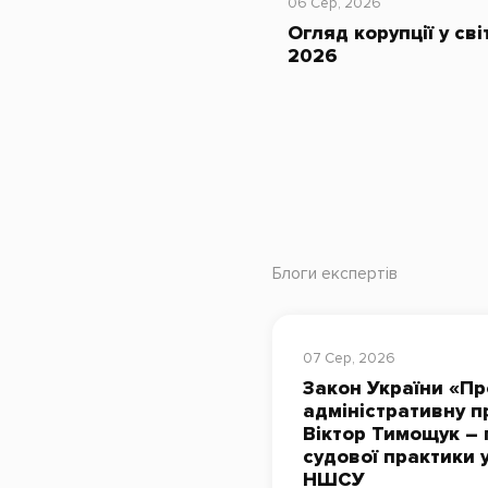
06 Сер, 2026
Огляд корупції у сві
2026
Блоги експертів
07 Сер, 2026
Закон України «Пр
адміністративну п
Віктор Тимощук – 
судової практики 
НШСУ