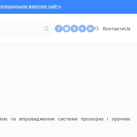
опередньою версією сайту
.
Контакти
Ua
ією та впровадження системи прозорих і зручних