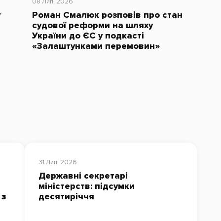
08 Лип, 2026
у
Роман Смалюк розповів про стан
судової реформи на шляху
України до ЄС у подкасті
«Залаштунками перемовин»
31 Лип, 2026
Державні секретарі
міністерств: підсумки
 з
десятиріччя