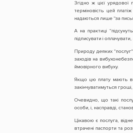
Згідно ж цієї урядової
терміновість цей платіж
надаються лише "за письм
А на практиці "підсунут
підписувати і оплачувати,
Природу деяких "послуг"
заходів на вибухонебезпе
ймовірного вибуху.
Якщо цю плату мають вн
закінчуватимуться гроші
Очевидно, що такі послу
особи, і, насправді, ста
Цікавою є послуга, відн
втрачені паспорти та роз