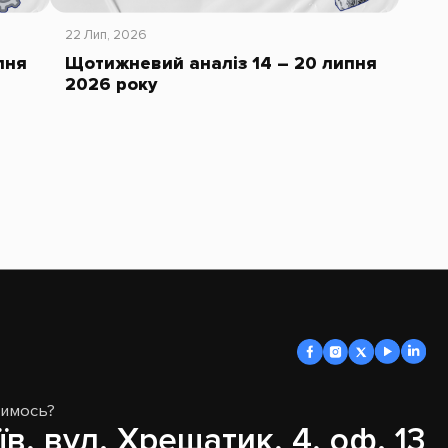
22 Лип, 2026
пня
Щотижневий аналіз 14 – 20 липня
2026 року
димось?
їв, вул. Хрещатик, 4, оф. 13