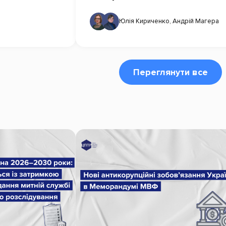
Юлія Кириченко
,
Андрій Магера
Переглянути все