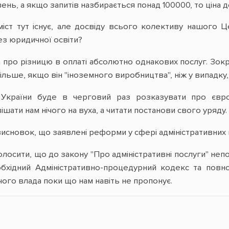
ень, а якщо запитів назбирається понад 100000, то ціна 
іст тут існує, але досвіду всього колективу нашого Ц
ез юридичної освіти?
 про різницю в оплаті абсолютно однакових послуг. Зок
ільше, якщо він "іноземного виробництва", ніж у випадку,
України буде в черговий раз розказувати про євро
шати нам нічого на вуха, а читати постанови свого уряду.
исновок, що заявлені реформи у сфері адміністративних 
лосити, що до закону "Про адміністративні послуги" непот
обхідний Адміністративно-процедурний кодекс та повно
 чого влада поки що нам навіть не пропонує.