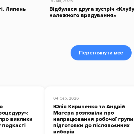
16 Лип, 2026
ті. Липень
Відбулася друга зустріч «Клуб
належного врядування»
Переглянути все
04 Сер, 2026
о
Юлія Кириченко та Андрій
роцедуру»:
Магера розповіли про
про виклики
напрацювання робочої групи
у подкасті
підготовки до післявоєнних
виборів