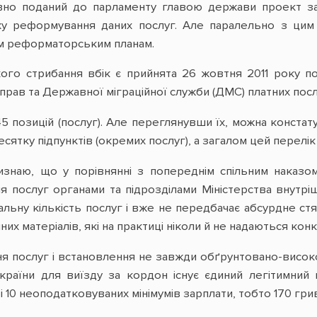
но поданий до парламенту главою держави проект зак
 реформування даних послуг. Але паралельно з цим з
м реформаторським планам.
го стрибання вбік є прийнята 26 жовтня 2011 року пос
справ та Державної міграційної служби (ДМС) платних посл
45 позицій (послуг). Але переглянувши їх, можна конста
есятку підпунктів (окремих послуг), а загалом цей перелі
изнаю, що у порівнянні з попереднім спільним наказ
ня послуг органами та підрозділами Міністерства внутрі
альну кількість послуг і вже не передбачає абсурдне ст
них матеріалів, які на практиці ніколи й не надаються ко
я послуг і встановлення не завжди обґрунтовано-високої
країни для виїзду за кордон існує єдиний легітимни
і 10 неоподатковуваних мінімумів зарплати, тобто 170 гри