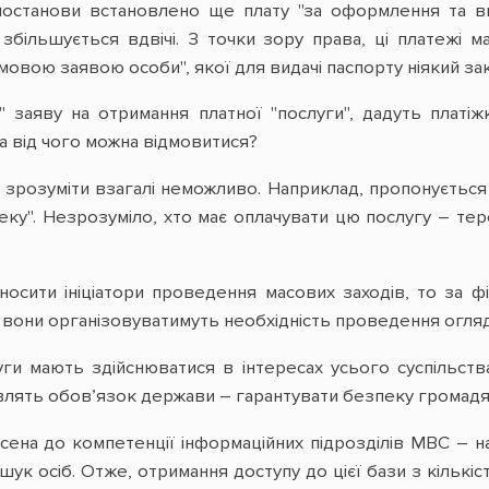
 постанови встановлено ще плату "за оформлення та ви
 збільшується вдвічі. З точки зору права, ці платежі
овою заявою особи", якої для видачі паспорту ніякий зак
ь" заяву на отримання платної "послуги", дадуть платі
 а від чого можна відмовитися?
 зрозуміти взагалі неможливо. Наприклад, пропонується
ку". Незрозуміло, хто має оплачувати цю послугу – теро
осити ініціатори проведення масових заходів, то за ф
, вони організовуватимуть необхідність проведення огляд
ги мають здійснюватися в інтересах усього суспільств
новлять обов’язок держави – гарантувати безпеку громадян
есена до компетенції інформаційних підрозділів МВС –
шук осіб. Отже, отримання доступу до цієї бази з кількіс