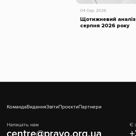
04 Сер, 2026
Щотижневий аналіз 
серпня 2026 року
Команда
Видання
Звіти
Проєкти
Партнери
Напишіть нам
Є 
centre@pravo.org.ua
+