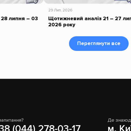
29 Лип, 2026
28 липня – 03
Щотижневий аналіз 21 – 27 ли
2026 року
Переглянути все
запитання?
Де знахо
38 (044) 278-03-17
м. Ки