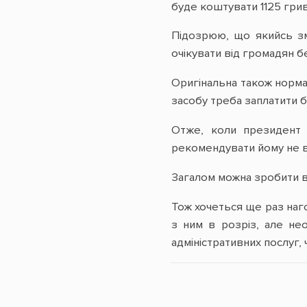
буде коштувати 1125 грив
Підозрюю, що якийсь зм
очікувати від громадян б
Оригінальна також норма
засобу треба заплатити б
Отже, коли президент 
рекомендувати йому не ві
Загалом можна зробити в
Тож хочеться ще раз наго
з ним в розріз, але не
адміністративних послуг,