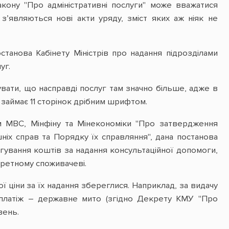
ону "Про адміністративні послуги" може вважатися
’являються нові акти уряду, зміст яких аж ніяк не
танова Кабінету Міністрів про надання підрозділами
уг.
тувати, що насправді послуг там значно більше, адже в
к займає 11 сторінок дрібним шрифтом.
ом МВС, Мінфіну та Мінекономіки "Про затвердження
шніх справ та Порядку їх справляння", дана постанова
ягування коштів за надання консультаційної допомоги,
нкретному споживачеві.
 ціни за їх надання збереглися. Наприклад, за видачу
й платіж – державне мито (згідно Декрету КМУ "Про
вень.