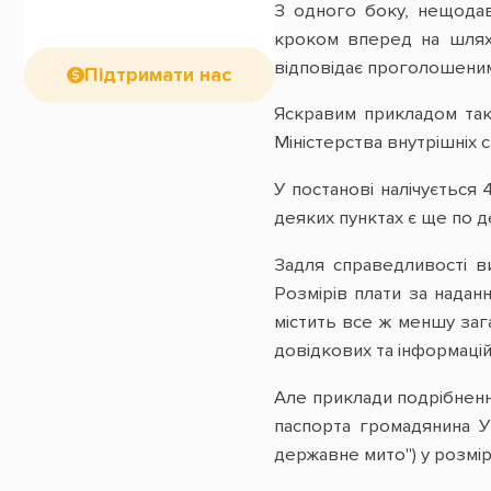
З одного боку, нещодав
кроком вперед на шляху
відповідає проголошени
Підтримати нас
Яскравим прикладом тако
Міністерства внутрішніх 
У постанові налічується 
деяких пунктах є ще по д
Задля справедливості в
Розмірів плати за надан
містить все ж меншу заг
довідкових та інформацій
Але приклади подрібненн
паспорта громадянина У
державне мито") у розмір