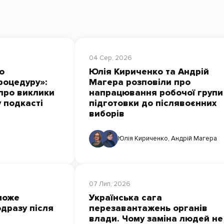
04 Сер, 2026
о
Юлія Кириченко та Андрій
роцедуру»:
Магера розповіли про
про виклики
напрацювання робочої групи
у подкасті
підготовки до післявоєнних
виборів
Юлія Кириченко
,
Андрій Магера
07 Лип, 2026
може
Українська сага
дразу після
перезавантажень органів
влади. Чому заміна людей не