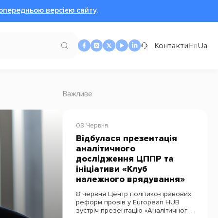
опередньою версією сайту
.
Контакти
En
Ua
Важливе
09 Червня
Відбулася презентація
аналітичного
дослідження ЦППР та
ініціативи «Клуб
належного врядування»
8 червня Центр політико-правових
реформ провів у European HUB
зустріч-презентацію «Аналітичного