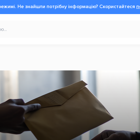
режимі.
Не знайшли потрібну інформацію?
Cкористайтеся
п