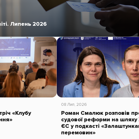
віті. Липень 2026
08 Лип, 2026
тріч «Клубу
Роман Смалюк розповів пр
ння»
судової реформи на шляху 
ЄС у подкасті «Залаштунк
перемовин»