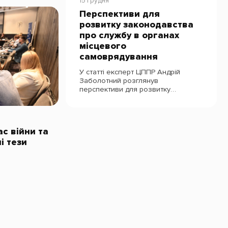
15 Грудня
Перспективи для
розвитку законодавства
про службу в органах
місцевого
самоврядування
У статті експерт ЦППР Андрій
Заболотний розглянув
перспективи для розвитку
законодавства про службу в ОМС у
контексті його гармонізації із
загальними правилами
проходження державної служби
ас війни та
і тези