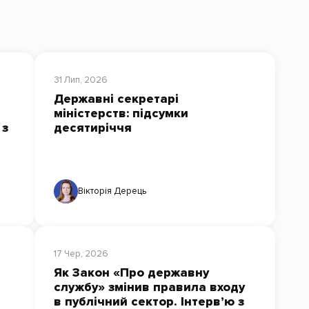
31 Лип, 2026
Державні секретарі
міністерств: підсумки
 з
десятиріччя
Вікторія Дерець
17 Чер, 2026
Як Закон «Про державну
службу» змінив правила входу
в публічний сектор. Інтерв’ю з