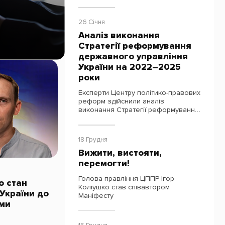
дослідження щодо вдосконалення
належного врядування в Україні»
та ініціативи «Клуб належного
26 Січня
врядування». Модерував захід Ігор
Аналіз виконання
Коліушко, Голова правління ЦППР.
[…]
Стратегії реформування
державного управління
України на 2022–2025
роки
Експерти Центру політико-правових
реформ здійснили аналіз
виконання Стратегії реформування
державного управління України на
2022–2025 роки, який дозволив
оцінити фактичний прогрес
18 Грудня
реформи, визначити ключові
Вижити, вистояти,
прогалини та окреслити позитивну
й негативну динаміку […]
перемогти!
Голова правління ЦППР Ігор
о стан
Коліушко став співавтором
України до
Маніфесту
ами