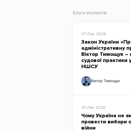
Блоги експертів
07 Сер, 2026
Закон України «Пр
адміністративну п
Віктор Тимощук – 
судової практики 
НШСУ
Віктор Тимощук
20 Лип, 2026
Чому Україна не з
провести вибори о
війни