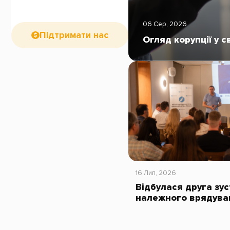
06 Сер, 2026
Підтримати нас
Огляд корупції у с
16 Лип, 2026
Відбулася друга зус
належного врядува