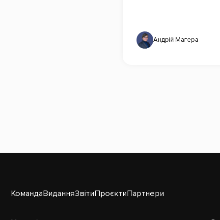
Андрій Магера
Команда
Видання
Звіти
Проєкти
Партнери