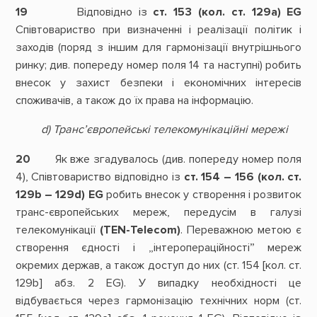
19
Відповідно із
ст. 153 (кол. ст. 129а)
EG
Співтовариство при визначенні і реалізації політик і
заходів (поряд з іншим для гармонізації внутрішнього
ринку; див. попереду номер поля 14 та наступні) робить
внесок у захист безпеки і економічних інтересів
споживачів, а також до їх права на інформацію.
d) Транс’європейські телекомунікаційні мережі
20
Як вже згадувалось (див. попереду номер поля
4), Співтовариство відповідно із
ст. 154 – 156 (кол. ст.
129b – 129d)
EG
робить внесок у створення і розвиток
транс-європейських мереж, передусім в галузі
телекомунікації
(TEN-Telecom)
. Переважною метою є
створення єдності і „інтеропераційності” мереж
окремих держав, а також доступ до них (ст. 154 [кол. ст.
129b] абз. 2 EG). У випадку необхідності це
відбувається через гармонізацію технічних норм (ст.