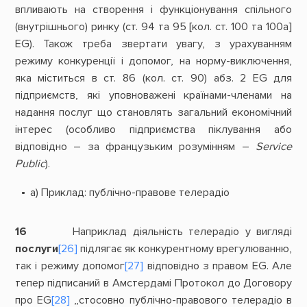
впливають на створення і функціонування спільного
(внутрішнього) ринку (ст. 94 та 95 [кол. ст. 100 та 100а]
EG). Також треба звертати увагу, з урахуванням
режиму конкуренції і допомог, на норму-виключення,
яка міститься в ст. 86 (кол. ст. 90) абз. 2 EG для
підприємств, які уповноважені країнами-членами на
надання послуг що становлять загальний економічний
інтерес (особливо підприємства піклування або
відповідно – за французьким розумінням –
Service
Public
).
а) Приклад: публічно-правове телерадіо
16
Наприклад діяльність телерадіо у вигляді
послуги
[26]
підлягає як конкурентному врегулюванню,
так і режиму допомог
[27]
відповідно з правом EG. Але
тепер підписаний в Амстердамі Протокол до Договору
про EG
[28]
„стосовно публічно-правового телерадіо в