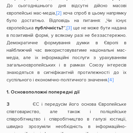
До сьогоднішнього дня відсутні дійсно масові
європейські мас-медіа,
[2]
хоча спроб в цьому напрямку
було достатньо. Відповідь на питання: „Чи існує
європейська
публічність?
”,
[3]
ще не може бути надана
в позитивній формі, у всякому разі не беззастережно.
Демократичне формування думки в Європі в
найближчий час використовуватиме національні мас-
медіа, але їх інформаційні послуги з урахуванням
загальноєвропейських і в рамках Союзу інтересів
знаходяться в сигніфікантній протилежності до їх
суспільного і економічно-політичного значення.
[4]
1. Основоположні попередні дії
3
ЄС і передусім його основа Європейське
співтовариство, але також і поліцейське
співробітництво і співробітництво в галузі юстиції,
швидко зрозуміли необхідність в інформаційно-