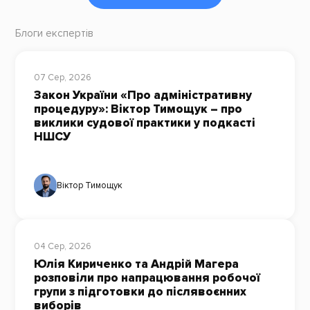
Блоги експертів
07 Сер, 2026
Закон України «Про адміністративну
процедуру»: Віктор Тимощук – про
виклики судової практики у подкасті
НШСУ
Віктор Тимощук
04 Сер, 2026
Юлія Кириченко та Андрій Магера
розповіли про напрацювання робочої
групи з підготовки до післявоєнних
виборів