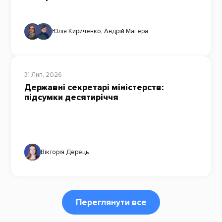
Юлія Кириченко
,
Андрій Магера
31 Лип, 2026
Державні секретарі міністерств:
підсумки десятиріччя
Вікторія Дерець
Переглянути все