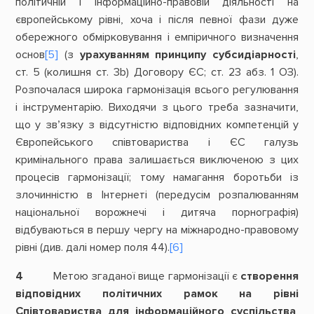
політичній і інформаційно-правовій діяльності на
європейському рівні, хоча і після певної фази дуже
обережного обмірковування і емпіричного визначення
основ
[5]
(з
урахуванням принципу субсидіарності
,
ст. 5 (колишня ст. 3b) Договору ЄС; ст. 23 абз. 1 ОЗ).
Розпочалася широка гармонізація всього регулювання
і інструментарію. Виходячи з цього треба зазначити,
що у зв’язку з відсутністю відповідних компетенцій у
Європейського співтовариства і ЄС галузь
кримінального права залишається виключеною з цих
процесів гармонізації; тому намагання боротьби із
злочинністю в Інтернеті (передусім розпалюванням
національної ворожнечі і дитяча порнографія)
відбуваються в першу чергу на міжнародно-правовому
рівні (див. далі номер поля 44).
[6]
4
Метою згаданої вище гармонізації є
створення
відповідних політичних рамок на рівні
Співтовариства для інформаційного суспільства
,