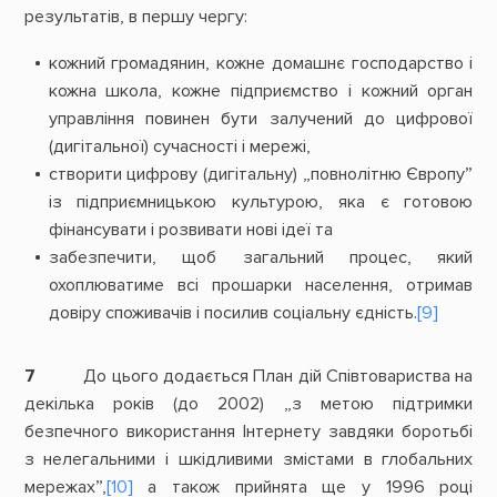
результатів, в першу чергу:
кожний громадянин, кожне домашнє господарство і
кожна школа, кожне підприємство і кожний орган
управління повинен бути залучений до цифрової
(дигітальної) сучасності і мережі,
створити цифрову (дигітальну) „повнолітню Європу”
із підприємницькою культурою, яка є готовою
фінансувати і розвивати нові ідеї та
забезпечити, щоб загальний процес, який
охоплюватиме всі прошарки населення, отримав
довіру споживачів і посилив соціальну єдність.
[9]
7
До цього додається План дій Співтовариства на
декілька років (до 2002) „з метою підтримки
безпечного використання Інтернету завдяки боротьбі
з нелегальними і шкідливими змістами в глобальних
мережах”,
[10]
а також прийнята ще у 1996 році