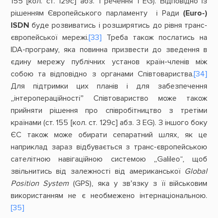
155 [кол. ст. 129с] абз. 1 речення 1 EG). Відповідно із
рішенням Європейського парламенту і Ради
(
Euro-)
ISDN
буде розвиватись і розширятись до рівня транс-
європейської мережі.
[33]
Треба також послатись на
IDA-програму, яка повинна призвести до зведення в
єдину мережу публічних установ країн-членів між
собою та відповідно з органами Співтовариства.
[34]
Для підтримки цих планів і для забезпечення
„інтеропераційності” Співтовариство може також
прийняти рішення про співробітництво з третіми
країнами (ст. 155 [кол. ст. 129с] абз. 3 EG). З іншого боку
ЄС також може обирати сепаратний шлях, як це
наприклад зараз відбувається з транс-європейською
сателітною навігаційною системою „Galileo“, щоб
звільнитись від залежності від американської
Global
Position
System
(GPS), яка у зв’язку з її військовим
використанням не є необмежено інтернаціональною.
[35]