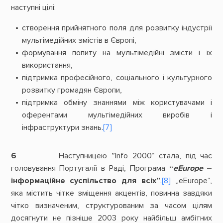
наступні цілі:
створення прийнятного поля для розвитку індустрії
мультімедійних змістів в Європі,
формування попиту на мультімедійні змісти і їх
використання,
підтримка професійного, соціального і культурного
розвитку громадян Європи,
підтримка обміну знаннями між користувачами і
оферентами мультімедійних виробів і
інфраструктури знань.
[7]
6
Наступницею ”Іnfo 2000“ стала, під час
головування Португалії в Раді, Програма
“
eEurope
–
інформаційне
суспільство для всіх”
.
[8]
„eEurope“,
яка містить чітке зміщення акцентів, повинна завдяки
чітко визначеним, структурованим за часом цілям
досягнути не пізніше 2003 року найбільш амбітних