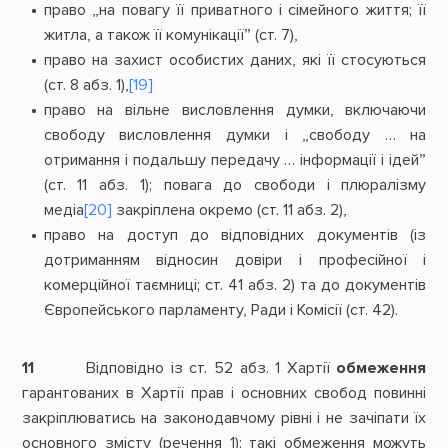
право „на повагу її приватного і сімейного життя; її
житла, а також її комунікації” (ст. 7),
право на захист особистих даних, які її стосуються
(ст. 8 абз. 1),
[19]
право на вільне висловлення думки, включаючи
свободу висловлення думки і „свободу … на
отримання і подальшу передачу … інформації і ідей”
(ст. 11 абз. 1); повага до свободи і плюралізму
медіа
[20]
закріплена окремо (ст. 11 абз. 2),
право на доступ до відповідних документів (із
дотриманням відносин довіри і професійної і
комерційної таємниці; ст. 41 абз. 2) та до документів
Європейського парламенту, Ради і Комісії (ст. 42).
11
Відповідно із ст. 52 абз. 1 Хартії
обмеження
гарантованих в Хартії прав і основних свобод повинні
закріплюватись на законодавчому рівні і не зачіпати їх
основного змісту (речення 1); такі обмеження можуть