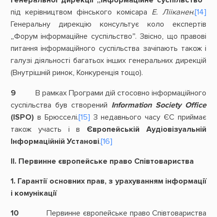
Генеральної дирекції „Інформаційне суспільство”
під керівництвом фінського комісара
Е. Лііканен
.
[14]
Генеральну дирекцію консультує коло експертів
„Форум інформаційне суспільство”. Звісно, що правові
питання інформаційного суспільства зачіпають також і
галузі діяльності багатьох інших генеральних дирекцій
(Внутрішній ринок, Конкуренція тощо).
9
В рамках Програми дій стосовно інформаційного
суспільства був створений
Information
Society
Office
(ISPO)
в Брюсселі.
[15]
З недавнього часу ЄС приймає
також участь і в
Європейській Аудіовізуальній
Інформаційній Установі
.
[16]
ІІ. Первинне європейське право Співтовариства
1. Гарантії основних прав, з урахуванням інформації
і комунікації
10
Первинне європейське право Співтовариства