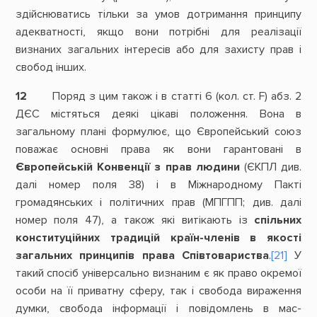
здійснюватись тільки за умов дотримання принципу
адекватності, якщо вони потрібні для реалізації
визнаних загальних інтересів або для захисту прав і
свобод інших.
12
Поряд з цим також і в статті 6 (кол. ст. F) абз. 2
ДЄС містяться деякі цікаві положення. Вона в
загальному плані формулює, що Європейський союз
поважає основні права як вони гарантовані в
Європейській Конвенції з прав людини
(ЄКПЛ див.
далі номер поля 38) і в Міжнародному Пакті
громадянських і політичних прав (МПГПП; див. далі
номер поля 47), а також які витікають із
спільних
конституційних традицій країн-членів в якості
загальних принципів права Співтовариства
.
[21]
У
такий спосіб універсально визнаним є як право окремої
особи на її приватну сферу, так і свобода вираження
думки, свобода інформації і повідомлень в мас-