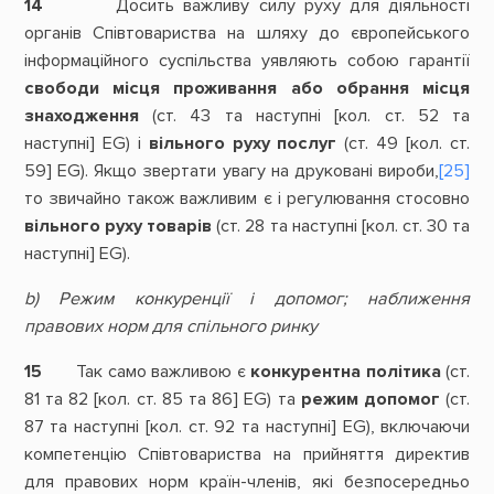
14
Досить важливу силу руху для діяльності
органів Співтовариства на шляху до європейського
інформаційного суспільства уявляють собою гарантії
свободи місця проживання або обрання місця
знаходження
(ст. 43 та наступні [кол. ст. 52 та
наступні] EG) і
вільного руху послуг
(ст. 49 [кол. ст.
59] EG). Якщо звертати увагу на друковані вироби,
[25]
то звичайно також важливим є і регулювання стосовно
вільного руху товарів
(ст. 28 та наступні [кол. ст. 30 та
наступні] EG).
b) Режим конкуренції і допомог; наближення
правових норм для спільного ринку
15
Так само важливою є
конкурентна політика
(ст.
81 та 82 [кол. ст. 85 та 86] EG) та
режим допомог
(ст.
87 та наступні [кол. ст. 92 та наступні] EG), включаючи
компетенцію Співтовариства на прийняття директив
для правових норм країн-членів, які безпосередньо