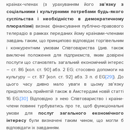
країнах-членах (з урахуванням його
зв’язку з
соціальними і культурними потребами будь-якого
суспільства і необхідністю в демократичному
плюралізмі
) визнає фінансування публічно-правового
телерадіо в рамках переданих йому країнами-членами
завдань таким, що принципово відповідає торгівельним
і конкурентним умовам Співтовариства (див. також
виключні положення для підприємств, яким довірені
послуги що становлять загальний економічний інтерес
– ст. 86 [кол. ст. 90] абз. 2 EG; стосовно допомоги на
культуру – ст. 87 [кол. ст. 92] абз. 3 п. d EG
[29]
). До
цього часу дивно мало уваги в цьому зв’язку
приділялось прийнятій також в Амстердамі новій статті
16 EG.
[30]
Відповідно з нею Співтовариство і країни-
члени повинні турбуватись про те, щоб функціональні
умови для
послуг загального економічного
інтересу
були визначені таким чином, що могли б
відповідати їх завданням.