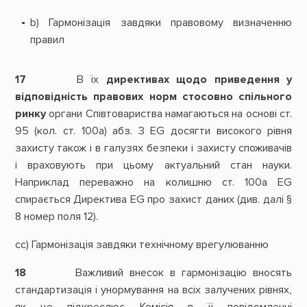
b) Гармонізація завдяки правовому визначенню
правил
17
В їх
директивах щодо приведення у
відповідність правових норм стосовно спільного
ринку
органи Співтовариства намагаються на основі ст.
95 (кол. ст. 100а) абз. 3 EG досягти високого рівня
захисту також і в галузях безпеки і захисту споживачів
і враховують при цьому актуальний стан науки.
Наприклад переважно на колишню ст. 100а EG
спирається Директива EG про захист даних (див. далі §
8 номер поля 12).
сс) Гармонізація завдяки технічному врегулюванню
18
Важливий внесок в гармонізацію вносять
стандартизація і унормування на всіх залучених рівнях,