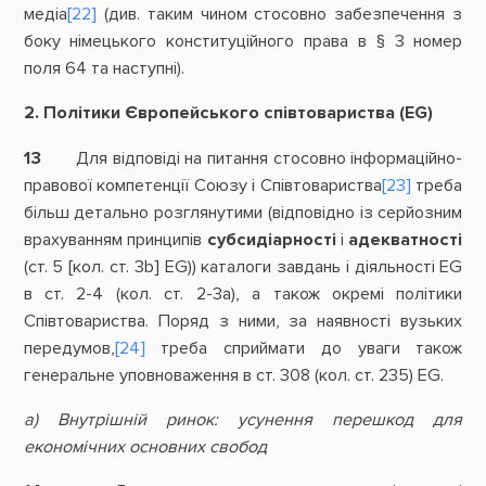
медіа
[22]
(див. таким чином стосовно забезпечення з
боку німецького конституційного права в § 3 номер
поля 64 та наступні).
2. Політики Європейського співтовариства (EG)
13
Для відповіді на питання стосовно інформаційно-
правової компетенції Союзу і Співтовариства
[23]
треба
більш детально розглянутими (відповідно із серйозним
врахуванням принципів
субсидіарності
і
адекватності
(ст. 5 [кол. ст. 3b] EG)) каталоги завдань і діяльності EG
в ст. 2-4 (кол. ст. 2-3а), а також окремі політики
Співтовариства. Поряд з ними, за наявності вузьких
передумов,
[24]
треба сприймати до уваги також
генеральне уповноваження в ст. 308 (кол. ст. 235) EG.
а) Внутрішній ринок: усунення перешкод для
економічних основних свобод