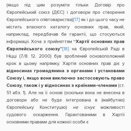
(якщо під цим розуміти тільки Договір про
Європейський союз (ДЄС) і договори про створення
Європейського співтовариства)
[17]
як і до цього часу не
містить власного каталогу основних прав, який,
наприклад, передбачав би гарантії, що стосуються
інформації. Хоча з прийняттям
“Хартії основних прав
Європейського союзу”
[18]
на Європейській Раді в
Ніцці (7./8. 12. 2000) був зроблений основоположний
крок в цьому напрямку. Хартія основних прав діє у
відносинах громадянина з органами і установами
Союзу і, якщо вони виключно застосовують право
Союзу, також і у відносинах з країнами-членами
(ст.
51 абз. 1). Але на її основі (оскільки вона не внесена в
договори або не буде інтегрована в (майбутню)
Європейську Конституцію)
не існує
можливості
судового оскарження. Гарантованими в Хартії
основними правами для кожної особи є