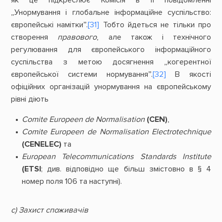
як це підкреслює Комісія в її повідомленні
„Унормування і глобальне інформаційне суспільство:
європейські намітки”.
[31]
Тобто йдеться не тільки про
створення
правового
, але також і технічного
регулювання для європейського інформаційного
суспільства з метою досягнення „когерентної
європейської системи нормування”.
[32]
В якості
офіційних організацій унормування на європейському
рівні діють
Comite Europeen
de
Normalisation
(CEN)
,
Comite Europeen
de
Normalisation Electrotechnique
(CENELEC)
та
European Telecommunications Standards Institute
(ETSI
; див. відповідно ще більш змістовно в § 4
номер поля 106 та наступні).
с) Захист споживачів