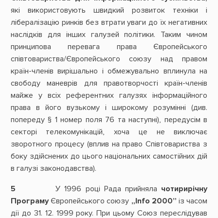
які використовують швидкий розвиток техніки і
лібералізацію ринків без втрати уваги до їх негативних
наслідків для інших галузей політики. Таким чином
принципова перевага права Європейського
співтовариства/Європейського союзу над правом
країн-членів вирішально і обмежувально вплинула на
свободу маневрів для правотворчості країн-членів
майже у всіх референтних галузях інформаційного
права в його вузькому і широкому розумінні (див.
попереду § 1 номер поля 76 та наступні), передусім в
секторі телекомунікацій, хоча це не виключає
зворотного процесу (вплив на право Співтовариства з
боку здійснених до цього національних самостійних дій
в галузі законодавства).
5
У 1996 році Рада прийняла
чотирирічну
Програму
Європейського союзу
„Info 2000”
із часом
дії до 31. 12. 1999 року. При цьому Союз переслідував