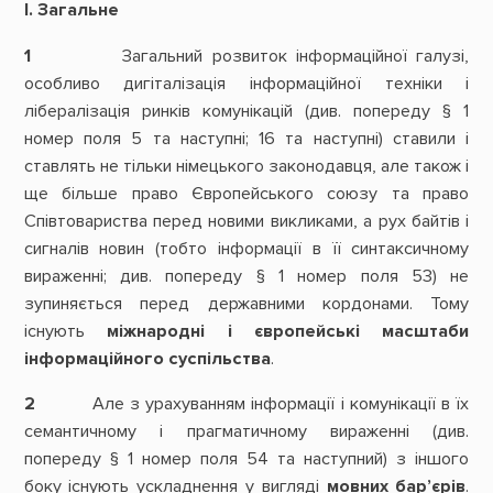
І. Загальне
1
Загальний розвиток інформаційної галузі,
особливо дигіталізація інформаційної техніки і
лібералізація ринків комунікацій (див. попереду § 1
номер поля 5 та наступні; 16 та наступні) ставили і
ставлять не тільки німецького законодавця, але також і
ще більше право Європейського союзу та право
Співтовариства перед новими викликами, а рух байтів і
сигналів новин (тобто інформації в її синтаксичному
вираженні; див. попереду § 1 номер поля 53) не
зупиняється перед державними кордонами. Тому
існують
міжнародні і європейські масштаби
інформаційного суспільства
.
2
Але з урахуванням інформації і комунікації в їх
семантичному і прагматичному вираженні (див.
попереду § 1 номер поля 54 та наступний) з іншого
боку існують ускладнення у вигляді
мовних бар’єрів
.