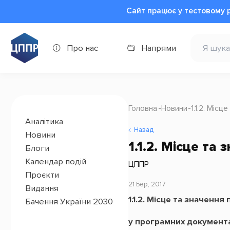
Сайт працює у тестовому 
Про нас
Напрями
Головна
Новини
1.1.2. Міс
Аналітика
Назад
Новини
1.1.2. Місце та
Блоги
Календар подій
ЦППР
Проєкти
21 Бер, 2017
Видання
1.1.2. Місце та значенн
Бачення України 2030
у програмних документа