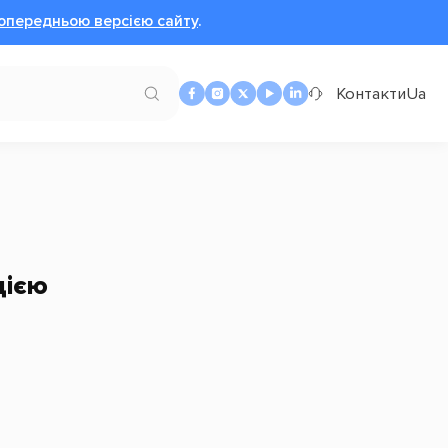
опередньою версією сайту
.
Контакти
Ua
цією