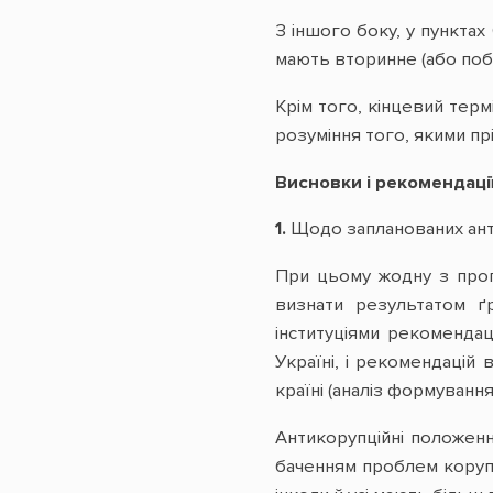
З іншого боку, у пунктах 
мають вторинне (або побі
Крім того, кінцевий тер
розуміння того, якими пр
Висновки і рекомендації
1.
Щодо запланованих анти
При цьому жодну з прогр
визнати результатом ґр
інституціями рекоменда
Україні, і рекомендацій
країні (аналіз формування
Антикорупційні положенн
баченням проблем корупці