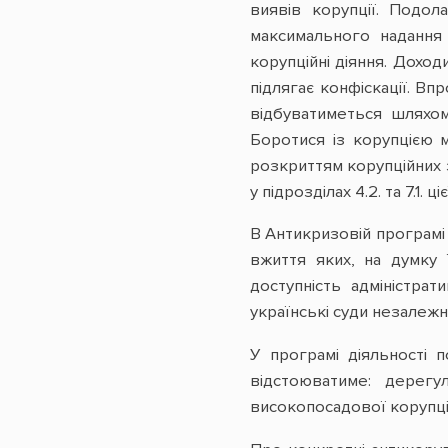
виявів корупції. Подол
максимального надання 
корупційні діяння. Дохо
підлягає конфіскації. В
відбуватиметься шляхом
Боротися із корупцією 
розкриттям корупційних 
у підрозділах 4.2. та 7.1.
В Антикризовій програмі 
вжиття яких, на думку 
доступність адміністра
українські суди незалежни
У програмі діяльності п
відстоюватиме: дерег
високопосадової корупці