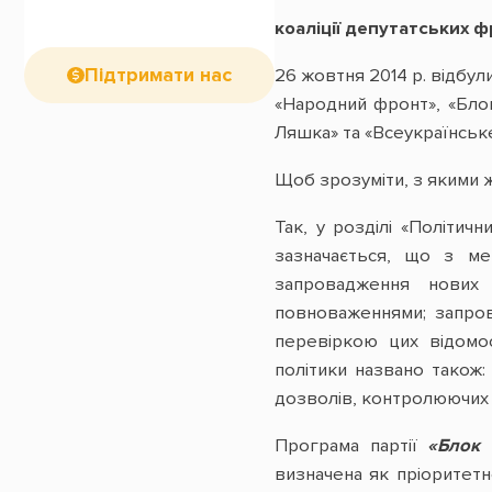
коаліції депутатських ф
Підтримати нас
26 жовтня 2014 р. відбул
«Народний фронт», «Блок
Ляшка» та «Всеукраїнськ
Щоб зрозуміти, з якими ж
Так, у розділі «Політич
зазначається, що з ме
запровадження нових 
повноваженнями; запров
перевіркою цих відомос
політики названо також
дозволів, контролюючих 
Програма партії
«Блок 
визначена як пріоритетн