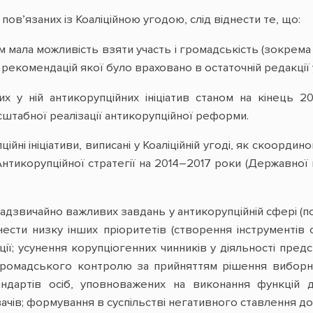
пов’язаних із Коаліційною угодою, слід віднести те, що:
ом мала можливість взяти участь і громадськість (зокрема
 рекомендацій якої було враховано в остаточній редакції 
х у ній антикорупційних ініціатив станом на кінець 2
штабної реалізації антикорупційної реформи.
ійні ініціативи, виписані у Коаліційній угоді, як скоорд
нтикорупційної стратегії на 2014–2017 роки (Державної п
адзвичайно важливих завдань у антикорупційній сфері (пор
нести низку інших пріоритетів (створення інструментів 
ції; усунення корупціогенних чинників у діяльності пре
громадського контролю за прийняттям рішення виборн
андартів осіб, уповноважених на виконання функцій 
ачів; формування в суспільстві негативного ставлення до к