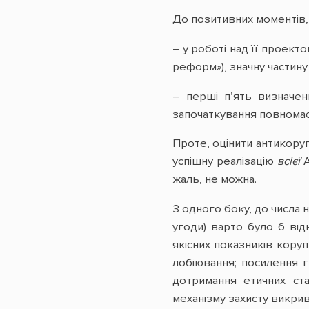
До позитивних моментів, 
– у роботі над її проект
реформ»), значну частину
– перші п’ять визначени
започаткування повномас
Проте, оцінити антикорупц
успішну реалізацію
всієї
А
жаль, не можна.
З одного боку, до числа н
угоди) варто було б від
якісних показників коруп
лобіювання; посилення 
дотримання етичних ст
механізму захисту викрив