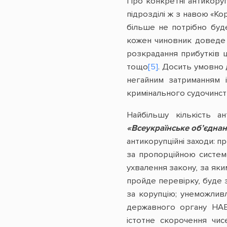
Про конкретні антикорупц
підрозділі ж з навою «Ко
більше не потрібно буд
кожен чиновник доведе л
розкрадання прибутків ц
тощо
[5]
. Досить умовно 
негайним затриманням і
кримінального судочинства
Найбільшу кількість а
«Всеукраїнське об’єдна
антикорупційні заходи: 
за пропорційною систем
ухвалення закону, за яки
пройде перевірку, буде 
за корупцію; унеможлив
державного органу НАБУ
істотне скорочення чис