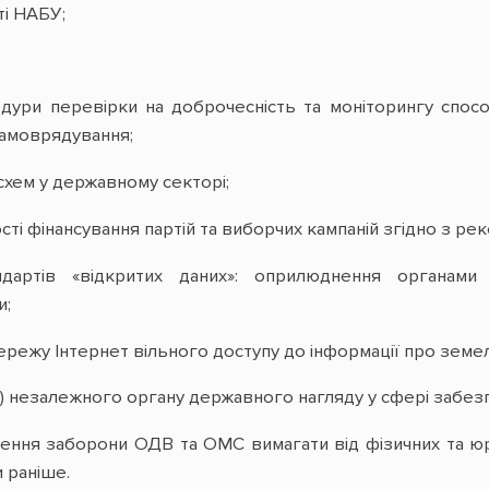
ті НАБУ;
дури перевірки на доброчесність та моніторингу спосо
самоврядування;
 схем у державному секторі;
ті фінансування партій та виборчих кампаній згідно з р
ндартів «відкритих даних»: оприлюднення органами
и;
режу Інтернет вільного доступу до інформації про земельні
) незалежного органу державного нагляду у сфері забезпе
лення заборони ОДВ та ОМС вимагати від фізичних та ю
и раніше.