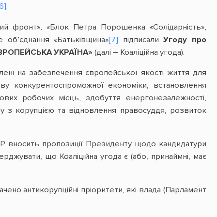
6]
.
ний фронт», «Блок Петра Порошенка «Солідарність»,
е об’єднання «Батьківщина»
[7]
підписали
Угоду про
ВРОПЕЙСЬКА УКРАЇНА»
(далі – Коаліційна угода).
ілені на забезпечення європейської якості життя для
дову конкурентоспроможної економіки, встановлення
ових робочих місць, здобуття енергонезалежності,
у з корупцією та відновлення правосуддя, розвиток
 у ВР вносить пропозиції Президенту щодо кандидатури
ерджувати, що Коаліційна угода є (або, принаймні, має
ачено антикорупційні пріоритети, які влада (Парламент