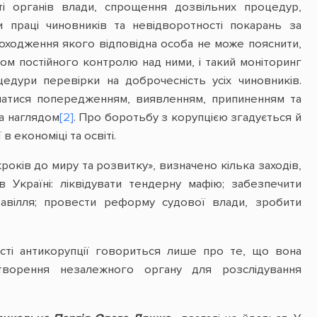
сті органів влади, спрощення дозвільних процедур,
и праці чиновників та невідворотності покарань за
 походження якого відповідна особа не може пояснити,
том постійного контролю над ними, і такий моніторинг
едури перевірки на доброчесність усіх чиновників.
матися попередженням, виявленням, припиненням та
а наглядом
[2]
. Про боротьбу з корупцією згадується й
 в економіці та освіті.
 кроків до миру та розвитку», визначено кілька заходів,
 Україні: ліквідувати тендерну мафію; забезпечити
свавілля; провести реформу судової влади, зробити
ті антикорупції говориться лише про те, що вона
творення незалежного органу для розслідування