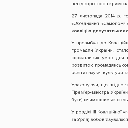
невідворотності криміна
27 листопада 2014 р. г
«Об’єднання «Самопоміч
коаліцію депутатських 
У преамбулі до Коаліцій
громадян України, стал
сприятливих умов для в
розвиток громадянськог
освіти і науки, культури т
Ураховуючи, що згідно з
Прем’єр-міністра України
бути) нічим іншим як спіл
У розділі ІІІ Коаліційно
та Уряд) зобов’язувалася