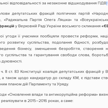
льної відповідальності за незаконне відшкодування ПДВ
[
олови депутатських фракцій політичних партій «Народ
», «Радикальна Партія Олега Ляшка» та «Всеукраїнськ
фракцій
у Верховній Раді України восьмого скликання
«Є
ної угоди її учасники пообіцяли провести реформи, нац
ого розвитку суспільства, подолання бідності, розбу
едення бізнесу, зменшення безробіття, створення н
о суспільства та гарантування свободи слова, боротьб
а духовності.
 ч. 8 ст. 83 Конституції коаліція депутатських фракцій
, а також щодо кандидатур до складу КМ, є підстави ств
ьним планом дій Парламенту та Уряду.
ї угоди «Оновлення влади та антикорупційна реформа» визн
 реалізувати в 2015–2016 роках, а саме: