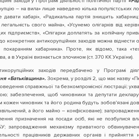
ійні заходи у Програмі діяльності політичної партії
«Ра
рупцію – на вила» лише наведено кілька популістських л
е давати хабарі», «Радикальна партія знищить хабарни
егальність свого майна», «Усунемо олігархів від керів
их підприємств», «Олігархи доплатять за копійчану прив
до конкретних антикорупційних заходів можна віднести о
 покаранням хабарника». Проте, як відомо, така «те
, а в Україні визнається злочином (ст. 370 КК України).
нтикорупційних заходів передбачено у Програмі діял
ння «Батьківщина».
Зокрема, у розділі 2, що має назву «П
проведення справжньої та безкомпромісної люстрації; ух
ою; забезпечення, щоб чиновники та депутати декларув
м кожен чиновник та його родина будуть зобов’язані дов
звільнений, а його майно – конфісковане); запровадженн
лення призначення на посади осіб, які не позбулися в
; запровадження механізму приватного обвинувачення;
ельності працівників державних органів і прийняття