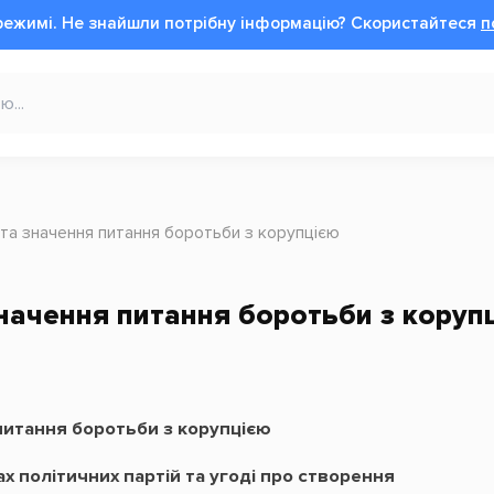
режимі.
Не знайшли потрібну інформацію?
Cкористайтеся
п
це та значення питання боротьби з корупцією
 значення питання боротьби з коруп
я питання боротьби з корупцією
х політичних партій та угоді про створення