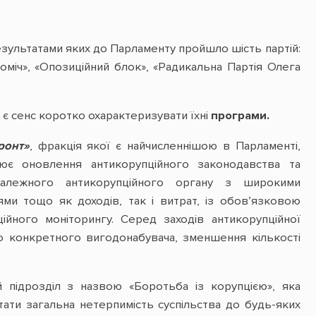
результатами яких до Парламенту пройшло шість партій:
міч», «Опозиційний блок», «Радикальна Партія Олега
 є сенс коротко охарактеризувати їхні
програми.
ронт»
, фракція якої є найчисленнішою в Парламенті,
іює оновлення антикорупційного законодавства та
залежного антикорупційного органу з широкими
ми тощо як доходів, так і витрат, із обов’язковою
ійного моніторингу. Серед заходів антикорупційної
го конкретного вигодонабувача, зменшення кількості
й підрозділ з назвою «Боротьба із корупцією», яка
тати загальна нетерпимість суспільства до будь-яких