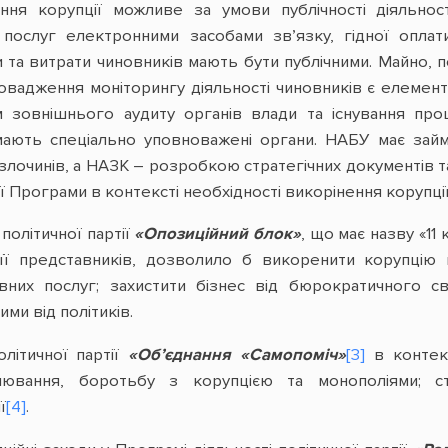
ання корупції можливе за умови публічності діяльно
послуг електронними засобами зв’язку, гідної оплат
ди та витрати чиновників мають бути публічними. Майно,
провадження моніторингу діяльності чиновників є елемен
 зовнішнього аудиту органів влади та існування проц
мають спеціально уповноважені органи. НАБУ має зай
злочинів, а НАЗК – розробкою стратегічних документів т
 цієї Програми в контексті необхідності викорінення корупції
політичної партії
«Опозиційний блок»
, що має назву «11
її представників, дозволило б викоренити корупцію в
тивних послуг; захистити бізнес від бюрократичного 
ми від політиків.
олітичної партії
«Об’єднання «Самопоміч»
[3]
в контекс
улювання, боротьбу з корупцією та монополіями; с
ї
[4]
.