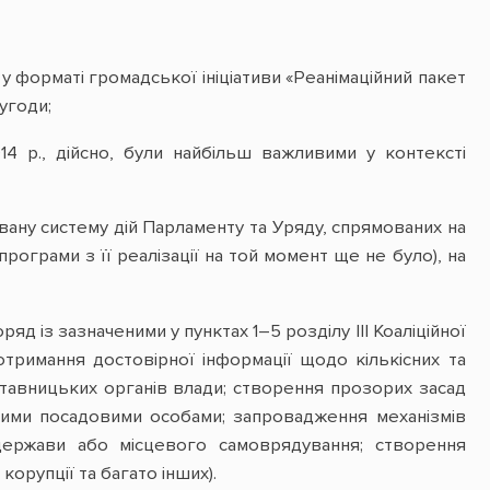
 у форматі громадської ініціативи «Реанімаційний пакет
угоди;
014 р., дійсно, були найбільш важливими у контексті
иновану систему дій Парламенту та Уряду, спрямованих на
рограми з її реалізації на той момент ще не було), на
яд із зазначеними у пунктах 1–5 розділу ІІІ Коаліційної
отримання достовірної інформації щодо кількісних та
дставницьких органів влади; створення прозорих засад
ими посадовими особами; запровадження механізмів
держави або місцевого самоврядування; створення
орупції та багато інших).