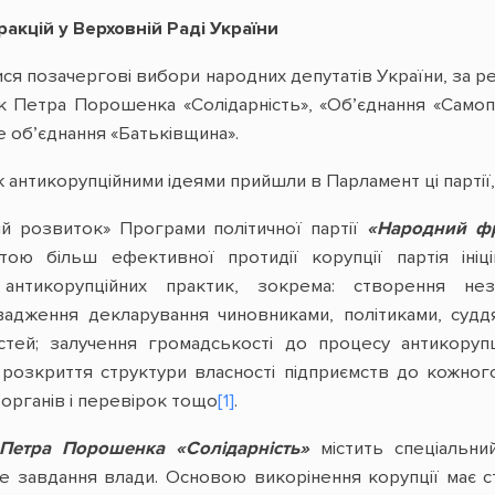
ракцій у Верховній Раді України
ися позачергові вибори народних депутатів України, за 
 Петра Порошенка «Солідарність», «Об’єднання «Самопо
е об’єднання «Батьківщина».
 антикорупційними ідеями прийшли в Парламент ці партії,
ний розвиток» Програми політичної партії
«Народний ф
тою більш ефективної протидії корупції партія ініц
антикорупційних практик, зокрема: створення не
адження декларування чиновниками, політиками, суддя
тей; залучення громадськості до процесу антикорупц
: розкриття структури власності підприємств до кожно
органів і перевірок тощо
[1]
.
Петра Порошенка «Солідарність»
містить спеціальни
е завдання влади. Основою викорінення корупції має с