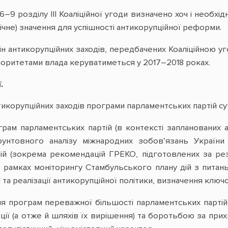
6–9 розділу ІІІ Коаліційної угоди визначено хоч і необхі
чне) значення для успішності антикорупційної реформи.
мін антикорупційних заходів, передбачених Коаліційною
іоритетами влада керуватиметься у 2017–2018 роках.
.
корупційних заходів програми парламентських партій сут
ам парламентських партій (в контексті запланованих а
унтовного аналізу міжнародних зобов’язань України 
цій (зокрема рекомендацій ГРЕКО, підготовлених за ре
 в рамках моніторингу Стамбульського плану дій з питан
 та реалізації антикорупційної політики, визначення ключ
я програм переважної більшості парламентських партій
ї (а отже й шляхів їх вирішення) та боротьбою за прихи