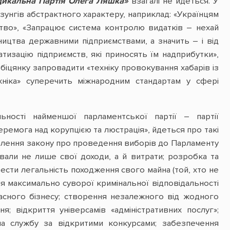
дикальна Партія Олега Ляшка»
взагалі не йдеться. У
озунгів абстрактного характеру, наприклад: «Українцям
цтво», «Запрацює система контролю видатків – нехай
ництва державними підприємствами, а значить – і від
атизацію підприємств, які приносять їм надприбутки»,
біцянку запровадити «техніку провокування хабарів із
хніка» суперечить міжнародним стандартам у сфері
ьності найменшої парламентської партії – партії
еремога над корупцією та люстрація», йдеться про такі
валення закону про проведення виборів до Парламенту
али не лише свої доходи, а й витрати; розробка та
ести легальність походження свого майна (той, хто не
я максимально суворої кримінальної відповідальності
ласного бізнесу; створення незалежного від жодного
 відкриття універсамів «адміністративних послуг»;
 на службу за відкритими конкурсами; забезпечення