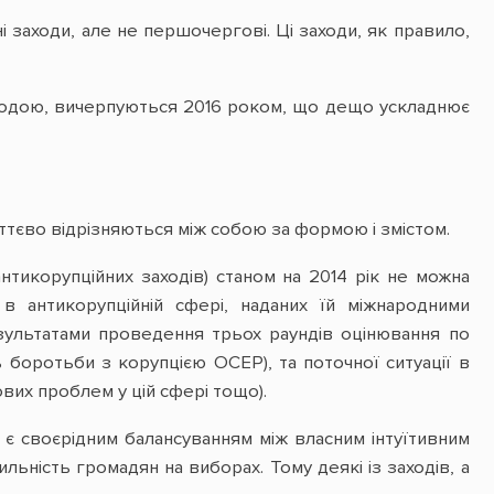
дні заходи, але не першочергові. Ці заходи, як правило,
 угодою, вичерпуються 2016 роком, що дещо ускладнює
тєво відрізняються між собою за формою і змістом.
нтикорупційних заходів) станом на 2014 рік не можна
в антикорупційній сфері, наданих їй міжнародними
зультатами проведення трьох раундів оцінювання по
ь боротьби з корупцією ОСЕР), та поточної ситуації в
ових проблем у цій сфері тощо).
 є своєрідним балансуванням між власним інтуїтивним
льність громадян на виборах. Тому деякі із заходів, а