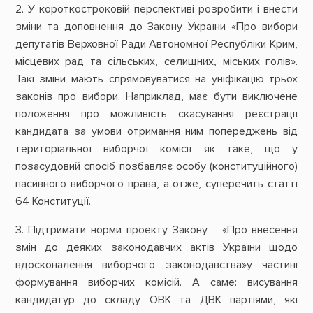
2. У короткостроковій перспективі розробити і внести
зміни та доповнення до Закону України «Про вибори
депутатів Верховної Ради Автономної Республіки Крим,
місцевих рад та сільських, селищних, міських голів».
Такі зміни мають спрямовуватися на уніфікацію трьох
законів про вибори. Наприклад, має бути виключене
положення про можливість скасування реєстрації
кандидата за умови отримання ним попереджень від
територіальної виборчої комісії як таке, що у
позасудовий спосіб позбавляє особу (конституційного)
пасивного виборчого права, а отже, суперечить статті
64 Конституції.
3. Підтримати норми проекту Закону «Про внесення
змін до деяких законодавчих актів України щодо
вдосконалення виборчого законодавства»у частині
формування виборчих комісій. А саме: висування
кандидатур до складу ОВК та ДВК партіями, які