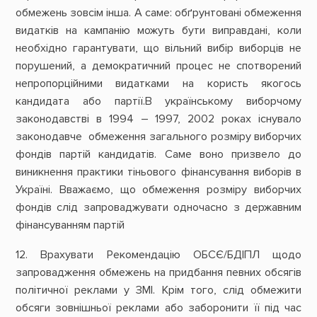
обмежень зовсім інша. А саме: обґрунтовані обмеження
видатків на кампанію можуть бути виправдані, коли
необхідно гарантувати, що вільний вибір виборців не
порушений, а демократичний процес не спотворений
непропорційними видатками на користь якогось
кандидата або партії.В українському виборчому
законодавстві в 1994 – 1997, 2002 роках існувало
законодавче обмеження загального розміру виборчих
фондів партій кандидатів. Саме воно призвело до
виникнення практики тіньового фінансування виборів в
Україні. Вважаємо, що обмеження розміру виборчих
фондів слід запроваджувати одночасно з державним
фінансуванням партій
12. Врахувати Рекомендацію ОБСЄ/БДІПЛ щодо
запровадження обмежень на придбання певних обсягів
політичної реклами у ЗМІ. Крім того, слід обмежити
обсяги зовнішньої реклами або заборонити її під час