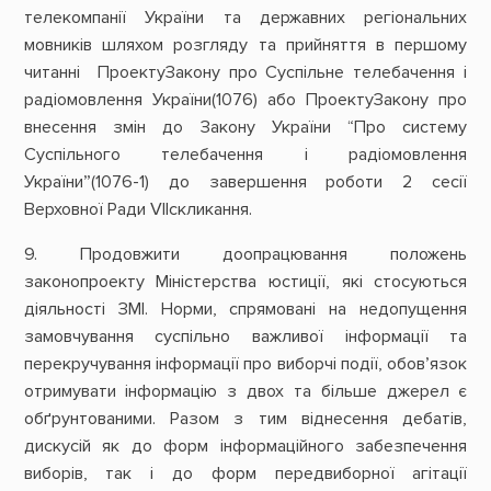
телекомпанії України та державних регіональних
мовників шляхом розгляду та прийняття в першому
читанні ПроектуЗакону про Суспільне телебачення і
радіомовлення України(1076) або ПроектуЗакону про
внесення змін до Закону України “Про систему
Суспільного телебачення і радіомовлення
України”(1076-1) до завершення роботи 2 сесії
Верховної Ради VIIскликання.
9. Продовжити доопрацювання положень
законопроекту Міністерства юстиції, які стосуються
діяльності ЗМІ. Норми, спрямовані на недопущення
замовчування суспільно важливої інформації та
перекручування інформації про виборчі події, обов’язок
отримувати інформацію з двох та більше джерел є
обґрунтованими. Разом з тим віднесення дебатів,
дискусій як до форм інформаційного забезпечення
виборів, так і до форм передвиборної агітації