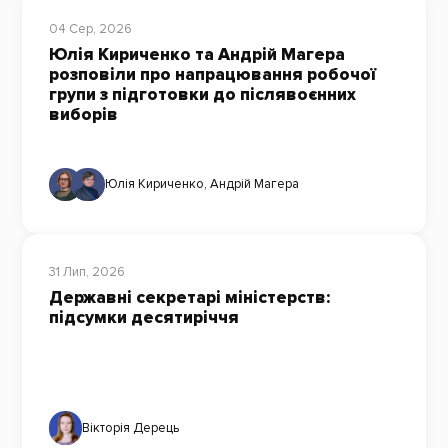
04 Сер, 2026
Юлія Кириченко та Андрій Магера
розповіли про напрацювання робочої
групи з підготовки до післявоєнних
виборів
Юлія Кириченко
,
Андрій Магера
31 Лип, 2026
Державні секретарі міністерств:
підсумки десятиріччя
Вікторія Дерець