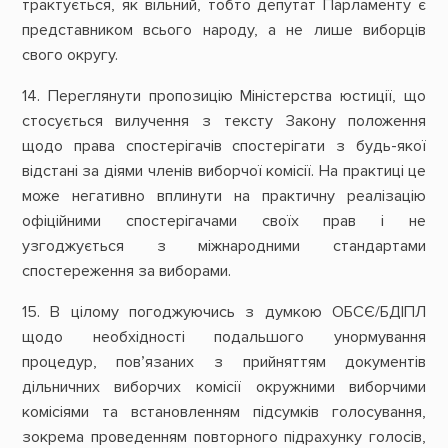
трактується, як вільний, тобто депутат Парламенту є
представником всього народу, а не лише виборців
свого округу.
14. Переглянути пропозицію Міністерства юстиції, що
стосується вилучення з тексту Закону положення
щодо права спостерігачів спостерігати з будь-якої
відстані за діями членів виборчої комісії. На практиці це
може негативно вплинути на практичну реалізацію
офіційними спостерігачами своїх прав і не
узгоджується з міжнародними стандартами
спостереження за виборами.
15. В цілому погоджуючись з думкою ОБСЄ/БДІПЛ
щодо необхідності подальшого унормування
процедур, пов’язаних з прийняттям документів
дільничних виборчих комісії окружними виборчими
комісіями та встановленням підсумків голосування,
зокрема проведенням повторного підрахунку голосів,