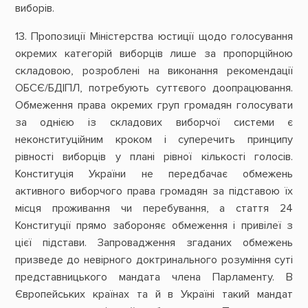
виборів.
13. Пропозиції Міністерства юстиції щодо голосування
окремих категорій виборців лише за пропорційною
складовою, розроблені на виконання рекомендації
ОБСЄ/БДІПЛ, потребують суттєвого доопрацювання.
Обмеження права окремих груп громадян голосувати
за однією із складових виборчої системи є
неконституційним кроком і суперечить принципу
рівності виборців у плані рівної кількості голосів.
Конституція України не передбачає обмежень
активного виборчого права громадян за підставою їх
місця проживання чи перебування, а стаття 24
Конституції прямо забороняє обмеження і привілеї з
цієї підстави. Запровадження згаданих обмежень
призведе до невірного доктринального розуміння суті
представницького мандата члена Парламенту. В
Європейських країнах та й в Україні такий мандат