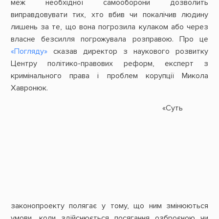
меж необхідної самооборони дозволить
виправдовувати тих, хто вбив чи покалічив людину
лишень за те, що вона погрозила кулаком або через
власне безсилля погрожувала розправою. Про це
«Погляду»
сказав директор з наукового розвитку
Центру політико-правових реформ, експерт з
кримінального права і проблем корупції Микола
Хавронюк.
«Суть
законопроекту полягає у тому, що ним змінюються
умови, коли здійснюється посягання озброєною чи