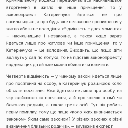
Кримінальному кодексі передбачається насильницьке
вторгнення в житло чи інше приміщення, то у
законопроекті Катеринчука йдеться не про
насильницьке, а про будь-яке незаконне проникнення у
житло або інше володіння. «Відмінність є двох моментах
– насильницьке і незаконне, а також якщо зараз
йдеться лише про житлове чи інше приміщення, то у
Катеринчука – це володіння. Виходить, що якщо діти
залізуть у сад по яблука, то на підставі законопроекту
нардепа цих дітей вже можна вбивати чи калічити.
Четверта відмінність – у чинному законі йдеться лише
про посягання на особу, а Катеринчук розширює коло
об’єктів посягання. Вже йдеться не лише про особу, на
яку здійснюється посягання, а й про членів її сім’ї чи
близьких родичів, а також третіх осіб. Тут він робить
певну помилку, тому що пише «коло яких визначається
законом». Яким саме законом? У різних законах є різні
визначення близьких родичів», – зауважив експерт.