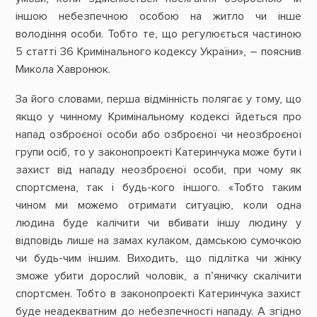
іншою небезпечною особою на житло чи інше
володіння особи. Тобто те, що регулюється частиною
5 статті 36 Кримінального кодексу України», – пояснив
Микола Хавронюк.
За його словами, перша відмінність полягає у тому, що
якщо у чинному Кримінальному кодексі йдеться про
напад озброєної особи або озброєної чи неозброєної
групи осіб, то у законопроекті Катеринчука може бути і
захист від нападу неозброєної особи, при чому як
спортсмена, так і будь-кого іншого. «Тобто таким
чином ми можемо отримати ситуацію, коли одна
людина буде калічити чи вбивати іншу людину у
відповідь лише на замах кулаком, дамською сумочкою
чи будь-чим іншим. Виходить, що підлітка чи жінку
зможе убити дорослий чоловік, а п’яничку скалічити
спортсмен. Тобто в законопроекті Катеринчука захист
буде неадекватним до небезпечності нападу. А згідно