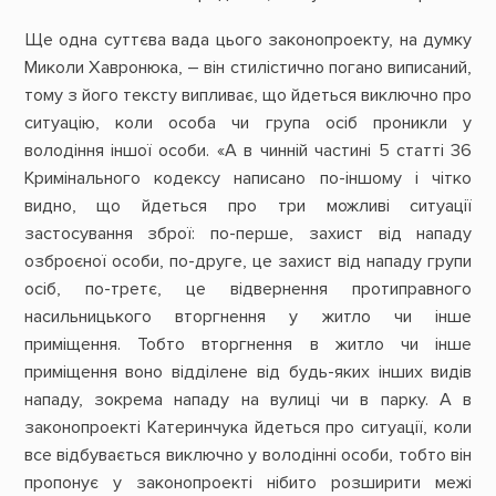
Ще одна суттєва вада цього законопроекту, на думку
Миколи Хавронюка, – він стилістично погано виписаний,
тому з його тексту випливає, що йдеться виключно про
ситуацію, коли особа чи група осіб проникли у
володіння іншої особи. «А в чинній частині 5 статті 36
Кримінального кодексу написано по-іншому і чітко
видно, що йдеться про три можливі ситуації
застосування зброї: по-перше, захист від нападу
озброєної особи, по-друге, це захист від нападу групи
осіб, по-третє, це відвернення протиправного
насильницького вторгнення у житло чи інше
приміщення. Тобто вторгнення в житло чи інше
приміщення воно відділене від будь-яких інших видів
нападу, зокрема нападу на вулиці чи в парку. А в
законопроекті Катеринчука йдеться про ситуації, коли
все відбувається виключно у володінні особи, тобто він
пропонує у законопроекті нібито розширити межі