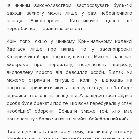
із чинним законодавством, застосовувати будь-які
заходи захисту можна лише у разі небезпечного
нападу. Законопроект Катеринчука цього не
передбачає», – зазначає експерт.
Крім того, якщо у чинному Кримінальному кодексі
йдеться лише про напад, то у законопроекті
Катеринчука й про погрозу, пояснює Микола Іванович:
«Зокрема про нереальну, нездійснену погрозу,
висловлену просто від безсилля особи. Відтак ми
можемо отримати ситуацію, коли у відповідь на
погрозу спричинити якусь тілесну шкоду, особа буде
відкривати вогонь на знищення. А за відсутності свідків
особа буде брехати про те, що вона перебувала у стані
необхідної оборони. Вбивати зможе той, хто має
вогнепальну зброю чи навіть якийсь бейсбольний кий».
Третя відмінність полягає у тому, що якщо у чинному