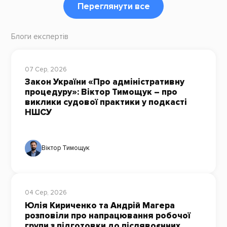
Переглянути все
Блоги експертів
07 Сер, 2026
Закон України «Про адміністративну
процедуру»: Віктор Тимощук – про
виклики судової практики у подкасті
НШСУ
Віктор Тимощук
04 Сер, 2026
Юлія Кириченко та Андрій Магера
розповіли про напрацювання робочої
групи з підготовки до післявоєнних