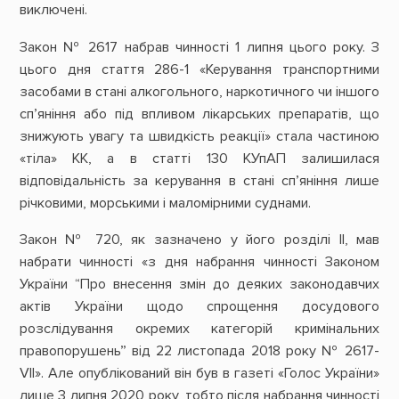
виключені.
Закон № 2617 набрав чинності 1 липня цього року. З
цього дня стаття 286-1 «Керування транспортними
засобами в стані алкогольного, наркотичного чи іншого
сп’яніння або під впливом лікарських препаратів, що
знижують увагу та швидкість реакції» стала частиною
«тіла» КК, а в статті 130 КУпАП залишилася
відповідальність за керування в стані сп’яніння лише
річковими, морськими і маломірними суднами.
Закон № 720, як зазначено у його розділі ІІ, мав
набрати чинності «з дня набрання чинності Законом
України “Про внесення змін до деяких законодавчих
актів України щодо спрощення досудового
розслідування окремих категорій кримінальних
правопорушень” від 22 листопада 2018 року № 2617-
VII». Але опублікований він був в газеті «Голос України»
лише 3 липня 2020 року, тобто після набрання чинності