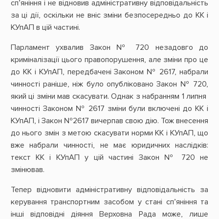
сп’яніння і не відновив адміністративну відповідальність
за ці дії, оскільки не вніс зміни безпосередньо до КК і
КУпАП в цій частині.
Парламент ухвалив Закон № 720 незадовго до
криміналізації цього правопорушення, але зміни про це
до КК і КУпАП, передбачені Законом № 2617, набрали
чинності раніше, ніж було опубліковано Закон № 720,
який ці зміни мав скасувати. Однак з набранням 1 липня
чинності Законом № 2617 зміни були включені до КК і
КУпАП, і Закон №2617 вичерпав свою дію. Тож внесення
до нього змін з метою скасувати норми КК і КУпАП, що
вже набрали чинності, не має юридичних наслідків:
текст КК і КУпАП у цій частині Закон № 720 не
змінював.
Тепер відновити адміністративну відповідальність за
керування транспортним засобом у стані сп’яніння та
інші відповідні діяння Верховна Рада може, лише