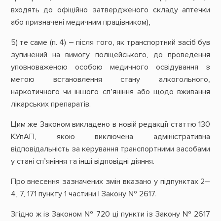
входять до офіційно затвердженого складу аптечки
або призначені медичним працівником),
5) те саме (п. 4) – після того, як транспортний засіб був
зупинений на вимогу поліцейського, до проведення
уповноваженою особою медичного освідування з
метою встановлення стану алкогольного,
наркотичного чи іншого сп’яніння або щодо вживання
лікарських препаратів.
Цим же Законом викладено в новій редакції статтю 130
КУпАП, якою виключена адміністративна
відповідальність за керування транспортними засобами
у стані сп’яніння та інші відповідні діяння.
Про внесення зазначених змін вказано у підпунктах 2–
4, 7, 171 пункту 1 частини І Закону № 2617.
Згідно ж із Законом № 720 ці пункти із Закону № 2617