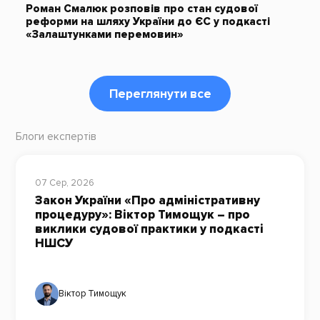
Роман Смалюк розповів про стан судової
реформи на шляху України до ЄС у подкасті
«Залаштунками перемовин»
Переглянути все
Блоги експертів
07 Сер, 2026
Закон України «Про адміністративну
процедуру»: Віктор Тимощук – про
виклики судової практики у подкасті
НШСУ
Віктор Тимощук