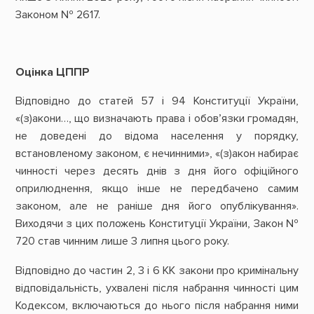
Законом № 2617.
Оцінка ЦППР
Відповідно до статей 57 і 94 Конституції України,
«(з)акони…, що визначають права і обов’язки громадян,
не доведені до відома населення у порядку,
встановленому законом, є нечинними», «(з)акон набирає
чинності через десять днів з дня його офіційного
оприлюднення, якщо інше не передбачено самим
законом, але не раніше дня його опублікування».
Виходячи з цих положень Конституції України, Закон №
720 став чинним лише 3 липня цього року.
Відповідно до частин 2, 3 і 6 КК закони про кримінальну
відповідальність, ухвалені після набрання чинності цим
Кодексом, включаються до нього після набрання ними