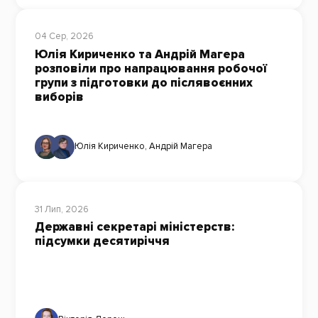
04 Сер, 2026
Юлія Кириченко та Андрій Магера
розповіли про напрацювання робочої
групи з підготовки до післявоєнних
виборів
Юлія Кириченко
,
Андрій Магера
31 Лип, 2026
Державні секретарі міністерств:
підсумки десятиріччя