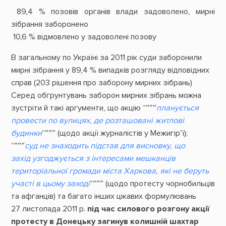
89,4 % позовів органів влади задоволено, мирні
зібрання заборонено
10,6 % відмовлено у задоволені позову
В загальному по Україні за 2011 рік суди заборонили
мирні зібрання у 89,4 % випадків розгляду відповідних
справ (203 рішення про заборону мирних зібрань)
Серед обгрунтувань заборон мирних зібрань можна
зустріти й такі аргументи, що акцію “”””
планується
провести по вулицях, де розташовані житлові
будинки
“””” (щодо акції журналістів у Межигір’ї);
“”””
суд не знаходить підстав для висновку, що
захід
узгоджується з інтересами мешканців
територіальної громади міста Харкова, які не беруть
участі в цьому заході
“””” (щодо протесту чорнобильців
та афганців) та багато інших цікавих формулювань
27 листопада 2011 р.
під час силового розгону акції
протесту в Донецьку загинув колишній шахтар