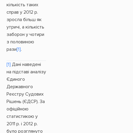
кількість таких
справ у 2012 р.
зросла більш як
утричі, а кількість
заборон у чотири
з половиною
рази
[1]
.
[1]
Дані наведені
на підставі аналізу
Єдиного
Державного
Реєстру Судових
Рішень (ЄДСР). За
офіційною
статистикою у
2011 р. і 2012 р.
було розглянуто