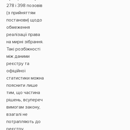
278 і 398 позовів
(з прийняттям
постанови) щодо
обмеження
реалізації права
на мирні зібрання.
Такі розбіжності
між даними
реєстру та
офіційної
статистики можна
пояснити лише
тим, що частина
рішень, всупереч
вимогам закону,
взагалі не
потрапляють до
реєстру.