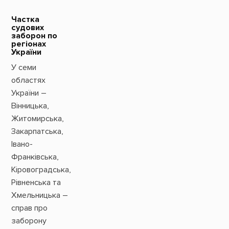
Частка
судових
заборон по
регіонах
України
У семи
областях
України –
Вінницька,
Житомирська,
Закарпатська,
Івано-
Франківська,
Кіровоградська,
Рівненська та
Хмельницька –
справ про
заборону