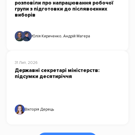
розповіли про напрацювання робочої
групи з підготовки до післявоєнних
виборів
Юлія Кириченко
,
Андрій Магера
31 Лип, 2026
Державні секретарі міністерств:
підсумки десятиріччя
Вікторія Дерець