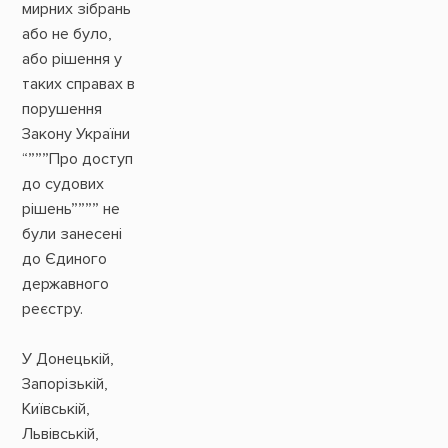
мирних зібрань
або не було,
або рішення у
таких справах в
порушення
Закону України
“”””Про доступ
до судових
рішень”””” не
були занесені
до Єдиного
державного
реєстру.
У Донецькій,
Запорізькій,
Київській,
Львівській,