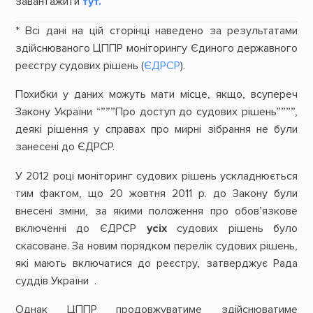
завантажити
тут.
* Всі дані на цій сторінці наведено за результатами
здійснюваного ЦППР моніторингу Єдиного державного
реєстру судових рішень (
ЄДРСР
).
Похибки у даних можуть мати місце, якщо, всупереч
Закону України “”””Про доступ до судових рішень””””,
деякі рішення у справах про мирні зібрання не були
занесені до ЄДРСР.
У 2012 році моніторинг судових рішень ускладнюється
тим фактом, що 20 жовтня 2011 р. до Закону були
внесені зміни, за якими положення про обов’язкове
включенні до ЄДРСР
усіх
судових рішень було
скасоване. За новим порядком перелік судових рішень,
які мають включатися до реєстру, затверджує Рада
суддів України .
Однак ЦППР продовжуватиме здійснюватиме