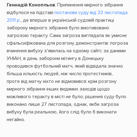
Геннадій Конопльов
. Припинення мирного зібрання
відбулося на підставі
постанови суду від 23 листопада
2011 р.
, де в
перше в українській судовій практиці
заборону мирного зібрання було вмотивовано
загрозою теракту. Сама загроза виглядала як умисне
сфальсифікована для розгону демонстрантів: погроза
вчинення вибуху з’явилась на одному сайті;
за даними
УНІАН, в день заборони мітингу в Донецьку
проводився футбольний матч, який відвідала значно
більша кількість людей, ніж число протестників,
проте
від матчу ніхто не відмовився;
крім розгону
мирного зібрання інших видимих заходів щодо
можливого теракту в місті не було; рішення суду
було
виконано лише 27 листопада, однак, якби загроза
вибуху була реальною, його слід було б виконати
негайно.