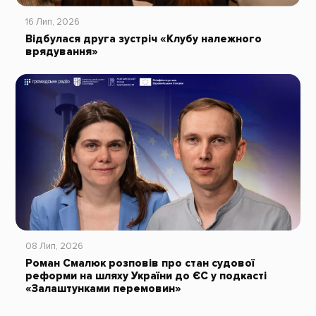
16 Лип, 2026
Відбулася друга зустріч «Клубу належного
врядування»
08 Лип, 2026
Роман Смалюк розповів про стан судової
реформи на шляху України до ЄС у подкасті
«Залаштунками перемовин»