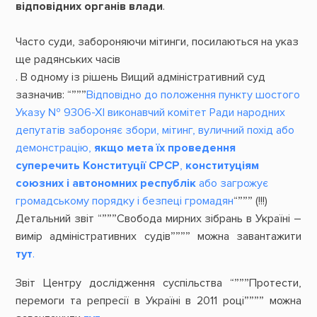
відповідних органів влади
.
Часто суди, забороняючи мітинги, посилаються на указ
ще радянських часів
. В одному із рішень Вищий адміністративний суд
зазначив: “”””
Відповідно до положення пункту шостого
Указу № 9306-ХІ виконавчий комітет Ради народних
депутатів забороняє збори, мітинг, вуличний похід або
демонстрацію,
якщо мета їх проведення
суперечить Конституції СРСР
,
конституціям
союзних і автономних республік
або загрожує
громадському порядку і безпеці громадян
“””” (!!!)
Детальний звіт “”””Свобода мирних зібрань в Україні –
вимір адміністративних судів”””” можна завантажити
тут
.
Звіт Центру дослідження суспільства “”””Протести,
перемоги та репресії в Україні в 2011 році”””” можна