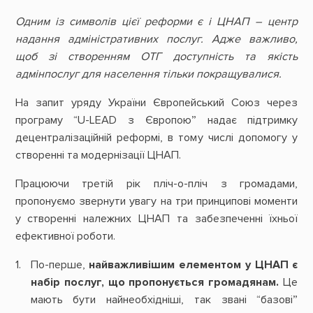
Одним із символів цієї реформи є і ЦНАП – центр
надання адміністративних послуг. Адже важливо,
щоб зі створенням ОТГ доступність та якість
адмінпослуг для населення тільки покращувалися.
На запит уряду України Європейський Союз через
програму “U-LEAD з Європою” надає підтримку
децентралізаційній реформі, в тому числі допомогу у
створенні та модернізації ЦНАП.
Працюючи третій рік пліч-о-пліч з громадами,
пропонуємо звернути увагу на три принципові моменти
у створенні належних ЦНАП та забезпеченні їхньої
ефективної роботи.
По-перше,
найважливішим елементом у ЦНАП є
набір послуг, що пропонується громадянам.
Це
мають бути найнеобхідніші, так звані “базові”