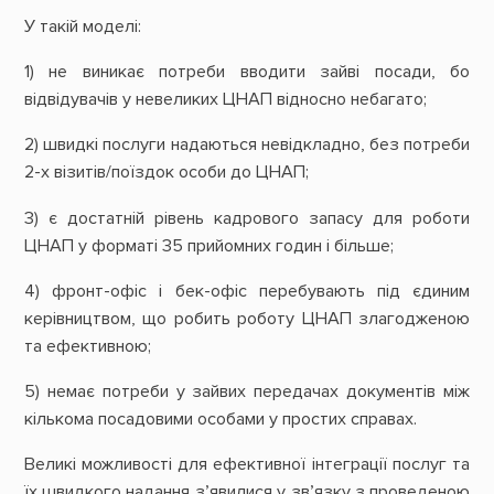
У такій моделі:
1) не виникає потреби вводити зайві посади, бо
відвідувачів у невеликих ЦНАП відносно небагато;
2) швидкі послуги надаються невідкладно, без потреби
2-х візитів/поїздок особи до ЦНАП;
3) є достатній рівень кадрового запасу для роботи
ЦНАП у форматі 35 прийомних годин і більше;
4) фронт-офіс і бек-офіс перебувають під єдиним
керівництвом, що робить роботу ЦНАП злагодженою
та ефективною;
5) немає потреби у зайвих передачах документів між
кількома посадовими особами у простих справах.
Великі можливості для ефективної інтеграції послуг та
їх швидкого надання з’явилися у зв’язку з проведеною