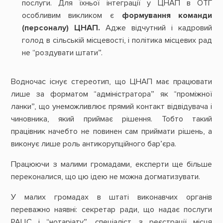
послуги. Для їхньої інтеграції у ЦНАП в ОТГ
особливим викликом є
формування команди
(персоналу) ЦНАП.
Адже відчутний і кадровий
голод в сільській місцевості, і політика місцевих рад
не “роздувати штати”.
Водночас існує стереотип, що ЦНАП має працювати
лише за форматом “адміністратора” як “проміжної
ланки”, що унеможливлює прямий контакт відвідувача і
чиновника, який приймає рішення. Тобто такий
працівник начебто не повинен сам приймати рішень, а
виконує лише роль антикорупційного бар’єра.
Працюючи з малими громадами, експерти ще більше
переконалися, що цю ідею не можна догматизувати.
У малих громадах в штаті виконавчих органів
переважно наявні: секретар ради, що надає послуги
РАЦС і “нотаріату”, спеціаліст з реєстрації місця