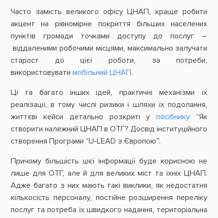
Часто замість великого офісу ЦНАП, краще робити
акцент на рівномірне покриття більших населених
пунктів громади точками доступу до послуг –
віддаленими робочими місцями, максимально залучати
старост до цієї роботи, за потреби,
використовувати
мобільний ЦНАП
.
Ці та багато інших ідей, практичні механізми їх
реалізації, в тому числі ризики і шляхи їх подолання,
життєві кейси детально розкриті у
посібнику
“Як
створити належний ЦНАП в ОТГ? Досвід інституційного
створення Програми “U-LEAD з Європою”.
Причому більшість цієї інформації буде корисною не
лише для ОТГ, але й для великих міст та їхніх ЦНАП.
Адже багато з них мають такі виклики, як недостатня
кількосість персоналу, постійне розширення переліку
послуг та потреба їх швидкого надання, територіальна