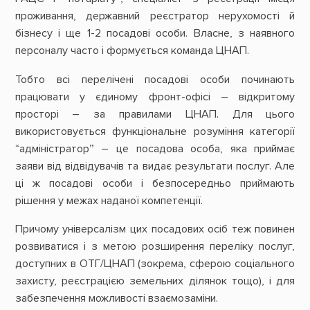
проживання, державний реєстратор нерухомості й
бізнесу і ще 1-2 посадові особи. Власне, з наявного
персоналу часто і формується команда ЦНАП.
Тобто всі перелічені посадові особи починають
працювати у єдиному фронт-офісі – відкритому
просторі – за правилами ЦНАП. Для цього
використовується функціональне розуміння категорії
“адміністратор” – це посадова особа, яка приймає
заяви від відвідувачів та видає результати послуг. Але
ці ж посадові особи і безпосередньо приймають
рішення у межах наданої компетенції.
Причому універсалізм цих посадових осіб теж повинен
розвиватися і з метою розширення переліку послуг,
доступних в ОТГ/ЦНАП (зокрема, сферою соціального
захисту, реєстрацією земельних ділянок тощо), і для
забезпечення можливості взаємозаміни.