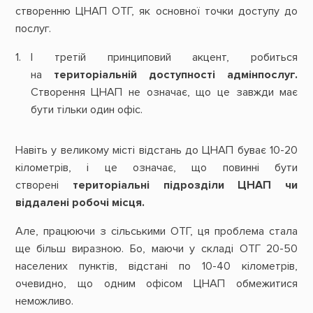
створенню ЦНАП ОТГ, як основної точки доступу до
послуг.
І третій принциповий акцент, робиться
на
територіальній доступності адмінпослуг.
Створення ЦНАП не означає, що це завжди має
бути тільки один офіс.
Навіть у великому місті відстань до ЦНАП буває 10-20
кілометрів, і це означає, що повинні бути
створені
територіальні підрозділи ЦНАП чи
віддалені робочі місця.
Але, працюючи з сільськими ОТГ, ця проблема стала
ще більш виразною. Бо, маючи у складі ОТГ 20-50
населених пунктів, відстані по 10-40 кілометрів,
очевидно, що одним офісом ЦНАП обмежитися
неможливо.