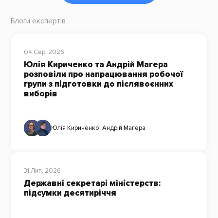
Блоги експертів
04 Сер, 2026
Юлія Кириченко та Андрій Магера
розповіли про напрацювання робочої
групи з підготовки до післявоєнних
виборів
Юлія Кириченко
,
Андрій Магера
31 Лип, 2026
Державні секретарі міністерств:
підсумки десятиріччя