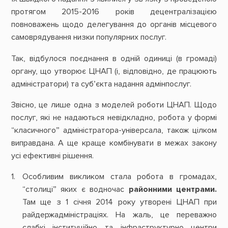
протягом 2015-2016 років децентралізацією
повноважень щодо делегування до органів місцевого
самоврядування низки популярних послуг.
Так, відбулося поєднання в одній одиниці (в громаді)
органу, що утворює ЦНАП (і, відповідно, де працюють
адміністратори) та суб’єкта надання адмінпослуг.
Звісно, це лише одна з моделей роботи ЦНАП. Щодо
послуг, які не надаються невідкладно, робота у формі
“класичного” адміністратора-універсала, також цілком
виправдана. А ще краще комбінувати в межах закону
усі ефективні рішення.
Особливим викликом стала робота в громадах,
“столиці” яких є водночас
районними центрами.
Там ще з 1 січня 2014 року утворені ЦНАП при
райдержадміністраціях. На жаль, це переважно
слабкі інституційно та інфраструктурно центри