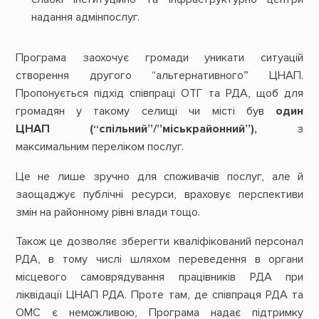
надання адмінпослуг.
Програма заохочує громади уникати ситуацій
створення другого “альтернативного” ЦНАП.
Пропонується підхід співпраці ОТГ та РДА, щоб для
громадян у такому селищі чи місті був
один
ЦНАП (“спільний”/”міськрайонний”),
з
максимальним переліком послуг.
Це не лише зручно для споживачів послуг, але й
заощаджує публічні ресурси, враховує перспективи
змін на районному рівні влади тощо.
Також це дозволяє зберегти кваліфікований персонал
РДА, в тому числі шляхом переведення в органи
місцевого самоврядування працівників РДА при
ліквідації ЦНАП РДА. Проте там, де співпраця РДА та
ОМС є неможливою, Програма надає підтримку