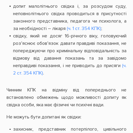
д
опит малолітнього свідка і, за розсудом суду,
неповнолітнього свідка проводиться в присутності
законного представника, педагога чи психолога, а
за необхідності – лікаря
(ч. 1 ст. 354 КПК)
;
с
відку, який не досяг 16-річного віку, головуючий
роз’яснює обов’язок давати правдиві показання, не
попереджуючи про кримінальну відповідальність за
відмову від давання показань та за завідомо
неправдиві показання, і не приводить до присяги
(ч.
2 ст. 354 КПК)
.
Чинним КПК на відміну від попереднього не
встановлено обмежень щодо можливості допиту як
свідка особи, яка має фізичні чи психічні вади.
Не можуть бути допитані як свідки:
захисник, представник потерпілого, цивільного