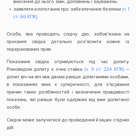
внесення до нього змін, доповнень і зауважень;
заявляти клопотання про забезпечення безпеки
(ч. 1
ст. 66 КПК)
.
Особа, яка проводить слідчу дію, зобов’язана на
прохання свідка детально роз’яснити кожне із
перерахованих прав.
Показання свідка отримуються під час допиту.
Різновидом допиту є очна ставка
(ч. 9 ст. 224 КПК)
–
допит віч-на-віч між двома раніше допитаними особами,
в показаннях яких є суперечності, для з’ясування
причин таких розбіжностей і визначення правдивості
показань, які раніше були одержані від вже допитаної
особи.
Свідок може залучатися до проведення й інших слідчих
дій: