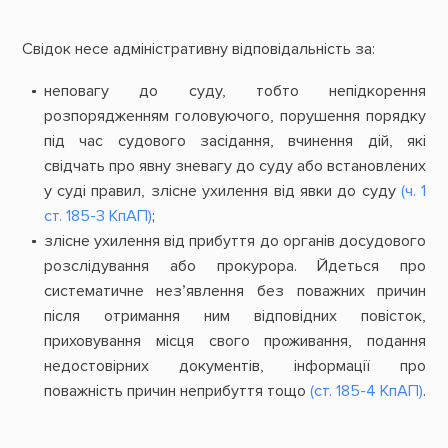
Свідок несе адміністративну відповідальність за:
неповагу до суду, тобто непідкорення
розпорядженням головуючого, порушення порядку
під час судового засідання, вчинення дій, які
свідчать про явну зневагу до суду або встановлених
у суді правил, злісне ухилення від явки до суду
(ч. 1
ст. 185-3 КпАП)
;
злісне ухилення від прибуття до органів досудового
розслідування або прокурора. Йдеться про
систематичне нез’явлення без поважних причин
після отримання ним відповідних повісток,
приховування місця свого проживання, подання
недостовірних документів, інформації про
поважність причин неприбуття тощо
(ст. 185-4 КпАП)
.