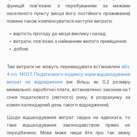
функцій пов’язане з перебуванням за межами
населеного пункту (місця його постійного проживання)
повинні також компенсуватися наступні витрати:
вартість проїзду до місця виклику і назад;
в
итрати, пов’язані з найманням жилого приміщення;
добові.
Такі витрати не можуть перевищувати встановлені
абз.
4 п.п. 140.1.7. Податкового кодексу норм відшкодування
витрат на відрядження
(не більш як 0,2 розміру
мінімальної заробітної плати, встановленої законом на 1
січня податкового (звітного) року, в розрахунку за
кожен календарний день такого відрядження).
Щодо відшкодування витрат свідка на адвоката, то
таке відшкодування законодавством прямо не
передбачено. Мова може лише йти про так звану