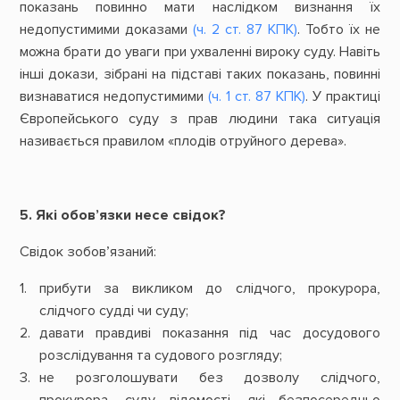
показань повинно мати наслідком визнання їх
недопустимими доказами
(ч. 2 ст. 87 КПК)
. Тобто їх не
можна брати до уваги при ухваленні вироку суду. Навіть
інші докази, зібрані на підставі таких показань, повинні
визнаватися недопустимими
(ч. 1 ст. 87 КПК)
. У практиці
Європейського суду з прав людини така ситуація
називається правилом «плодів отруйного дерева».
5. Які обов’язки несе свідок?
Свідок зобов’язаний:
прибути за викликом до слідчого, прокурора,
слідчого судді чи суду;
давати правдиві показання під час досудового
розслідування та судового розгляду;
не розголошувати без дозволу слідчого,