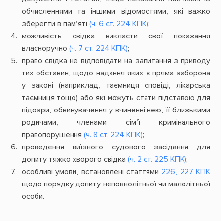
обчисленнями та іншими відомостями, які важко
зберегти в пам’яті
(ч. 6 ст. 224 КПК)
;
можливість свідка викласти свої показання
власноручно
(ч. 7 ст. 224 КПК)
;
право свідка не відповідати на запитання з приводу
тих обставин, щодо надання яких є пряма заборона
у законі (наприклад, таємниця сповіді, лікарська
таємниця тощо) або які можуть стати підставою для
підозри, обвинувачення у вчиненні нею, її близькими
родичами, членами сім’ї кримінального
правопорушення
(ч. 8 ст. 224 КПК)
;
проведення виїзного судового засідання для
допиту тяжко хворого свідка
(ч. 2 ст. 225 КПК)
;
особливі умови, встановлені статтями
226, 227 КПК
щодо порядку допиту неповнолітньої чи малолітньої
особи.