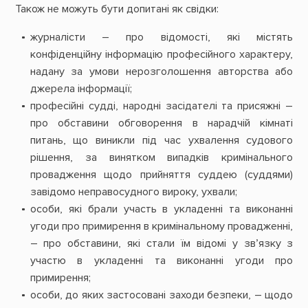
Також не можуть бути допитані як свідки:
журналісти – про відомості, які містять
конфіденційну інформацію професійного характеру,
надану за умови нерозголошення авторства або
джерела інформації;
п
рофесійні судді, народні засідателі та присяжні –
про обставини обговорення в нарадчій кімнаті
питань, що виникли під час ухвалення судового
рішення, за винятком випадків кримінального
провадження щодо прийняття суддею (суддями)
завідомо неправосудного вироку, ухвали;
о
соби, які брали участь в укладенні та виконанні
угоди про примирення в кримінальному провадженні,
– про обставини, які стали їм відомі у зв’язку з
участю в укладенні та виконанні угоди про
примирення;
о
соби, до яких застосовані заходи безпеки, – щодо