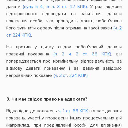
давати
(пункти 4, 5 ч. 3 ст. 42 КПК)
. У разі відмови
підозрюваного відповідати на запитання, давати
показання особа, яка проводить допит, зобов’язана
його зупинити одразу після отримання такої заяви
(ч. 2
ст. 224 КПК)
.
На противагу цьому свідок зобов’язаний давати
правдиві показання
(п. 2 ч. 2 ст. 66 КПК)
, він
попереджається про кримінальну відповідальність за
відмову давати показання і за давання завідомо
неправдивих показань
(ч. 3 ст. 224 КПК)
.
3. Чи має свідок право на адвоката?
Відповідно до положень
ч. 1 ст. 66 КПК
під час давання
показань, участі у проведенні інших процесуальних дій
(наприклад, при пред’явленні особи для впізнання)