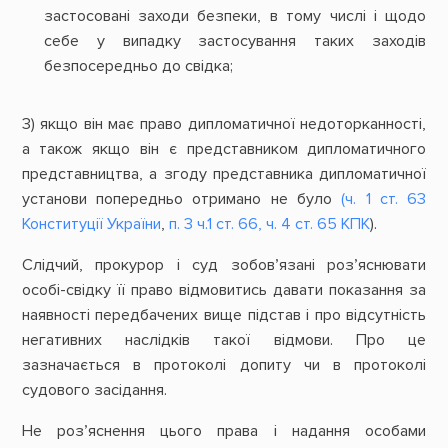
застосовані заходи безпеки, в тому числі і щодо
себе у випадку застосування таких заходів
безпосередньо до свідка;
3) якщо він має право дипломатичної недоторканності,
а також якщо він є представником дипломатичного
представництва, а згоду представника дипломатичної
установи попередньо отримано не було
(ч. 1 ст. 63
Конституції України
,
п. 3 ч.1 ст. 66, ч. 4 ст. 65 КПК
).
Слідчий, прокурор і суд зобов’язані роз’яснювати
особі-свідку її право відмовитись давати показання за
наявності передбачених вище підстав і про відсутність
негативних наслідків такої відмови. Про це
зазначається в протоколі допиту чи в протоколі
судового засідання.
Не роз’яснення цього права і надання особами