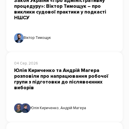
Закон України «Про адміністративну
процедуру»: Віктор Тимощук – про
виклики судової практики у подкасті
НШСУ
Віктор Тимощук
04 Сер, 2026
Юлія Кириченко та Андрій Магера
розповіли про напрацювання робочої
групи з підготовки до післявоєнних
виборів
Юлія Кириченко
,
Андрій Магера