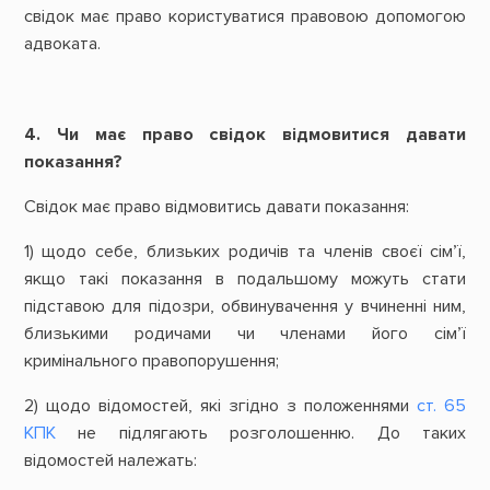
свідок має право користуватися правовою допомогою
адвоката.
4. Чи має право свідок відмовитися давати
показання?
Свідок має право відмовитись давати показання:
1) щодо себе, близьких родичів та членів своєї сім’ї,
якщо такі показання в подальшому можуть стати
підставою для підозри, обвинувачення у вчиненні ним,
близькими родичами чи членами його сім’ї
кримінального правопорушення;
2) щодо відомостей, які згідно з положеннями
ст. 65
КПК
не підлягають розголошенню. До таких
відомостей належать: