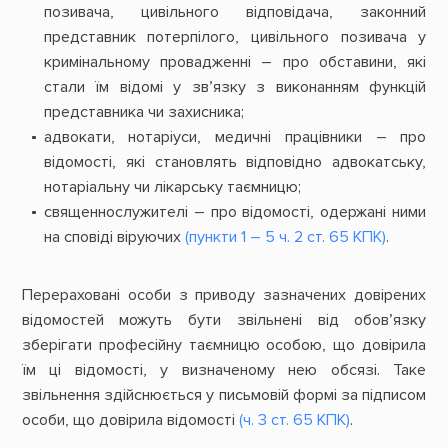
позивача, цивільного відповідача, законний
представник потерпілого, цивільного позивача у
кримінальному провадженні – про обставини, які
стали їм відомі у зв’язку з виконанням функцій
представника чи захисника;
а
двокати, нотаріуси, медичні працівники – про
відомості, які становлять відповідно адвокатську,
нотаріальну чи лікарську таємницю;
священнослужителі – про відомості, одержані ними
на сповіді віруючих
(пункти 1 – 5 ч. 2 ст. 65 КПК)
.
Перераховані особи з приводу зазначених довірених
відомостей можуть бути звільнені від обов’язку
зберігати професійну таємницю особою, що довірила
їм ці відомості, у визначеному нею обсязі. Таке
звільнення здійснюється у письмовій формі за підписом
особи, що довірила відомості
(ч. 3 ст. 65 КПК)
.