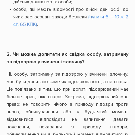
дійсних даних про їх особи;
особи, які мають відомості про дійсні дані осіб, до
яких застосовані заходи безпеки
(пункти 6 – 10 ч. 2
ст. 65 КПК)
.
2. Чи можна допитати як свідка особу, затриману
за підозрою у вчиненні злочину?
Ні, особу, затриману за підозрою у вчиненні злочину,
має бути допитано саме як підозрюваного, а не свідка.
Це пов’язано з тим, що при допиті підозрюваний має
більше прав, ніж свідок. Зокрема, підозрюваний має
право: не говорити нічого з приводу підозри проти
нього, обвинувачення або у будь-який момент
відмовитися відповідати на запитання; давати
пояснення, показання з приводу підозри,
обвинувачення чи в будь-який момент відмовитися їх