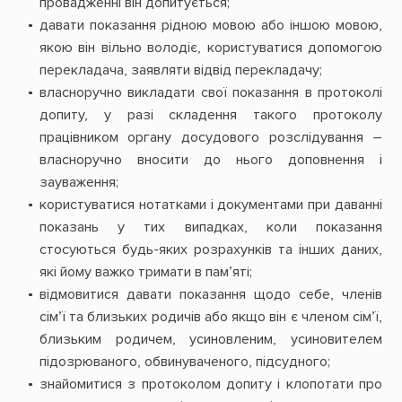
провадженні він допитується;
давати показання рідною мовою або іншою мовою,
якою він вільно володіє, користуватися допомогою
перекладача, заявляти відвід перекладачу;
власноручно викладати свої показання в протоколі
допиту, у разі складення такого протоколу
працівником органу досудового розслідування –
власноручно вносити до нього доповнення і
зауваження;
користуватися нотатками і документами при даванні
показань у тих випадках, коли показання
стосуються будь-яких розрахунків та інших даних,
які йому важко тримати в пам’яті;
відмовитися давати показання щодо себе, членів
сім’ї та близьких родичів або якщо він є членом сім’ї,
близьким родичем, усиновленим, усиновителем
підозрюваного, обвинуваченого, підсудного;
знайомитися з протоколом допиту і клопотати про