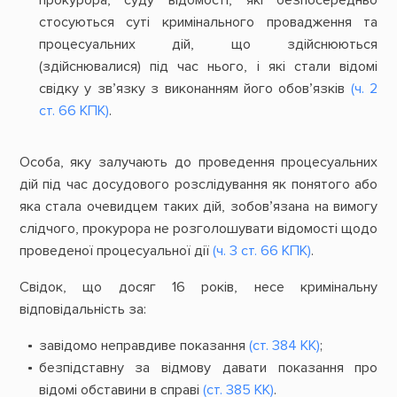
прокурора, суду відомості, які безпосередньо
стосуються суті кримінального провадження та
процесуальних дій, що здійснюються
(здійснювалися) під час нього, і які стали відомі
свідку у зв’язку з виконанням його обов’язків
(ч. 2
ст. 66 КПК)
.
Особа, яку залучають до проведення процесуальних
дій під час досудового розслідування як понятого або
яка стала очевидцем таких дій, зобов’язана на вимогу
слідчого, прокурора не розголошувати відомості щодо
проведеної процесуальної дії
(ч. 3 ст. 66 КПК)
.
Свідок, що досяг 16 років, несе кримінальну
відповідальність за:
завідомо неправдиве показання
(ст. 384 КК)
;
безпідставну за відмову давати показання про
відомі обставини в справі
(ст. 385 КК)
.