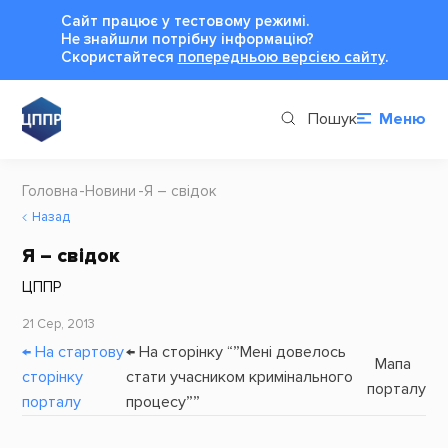
Сайт працює у тестовому режимі.
Не знайшли потрібну інформацію?
Cкористайтеся
попередньою версією сайту
.
Пошук
Меню
Головна
Новини
Я – свідок
Назад
Я – свідок
ЦППР
21 Сер, 2013
← На стартову
← На сторінку “”Мені довелось
Мапа
сторінку
стати учасником кримінального
порталу
порталу
процесу””