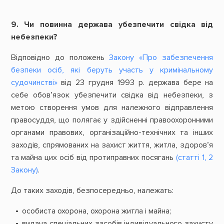
9. Чи повинна держава убезпечити свідка від
небезпеки?
Відповідно до положень
Закону «Про забезпечення
безпеки осіб, які беруть участь у кримінальному
судочинстві»
від 23 грудня 1993 р. держава бере на
себе обов’язок убезпечити свідка від небезпеки, з
метою створення умов для належного відправлення
правосуддя, що полягає у здійсненні правоохоронними
органами правових, організаційно-технічних та інших
заходів, спрямованих на захист життя, житла, здоров’я
та майна цих осіб від протиправних посягань
(статті 1, 2
Закону)
.
До таких заходів, безпосередньо, належать:
особиста охорона, охорона житла і майна;
видача спеціальних засобів індивідуального захисту