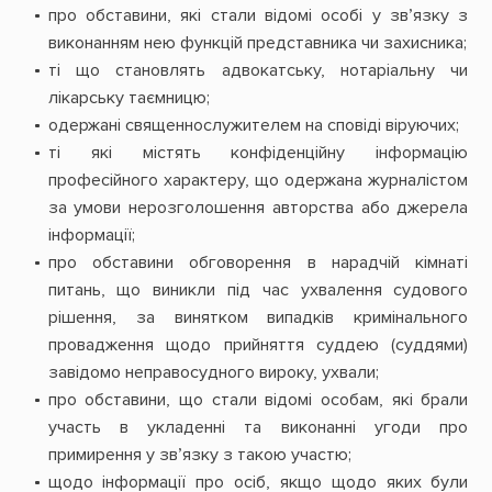
про обставини, які стали відомі особі у зв’язку з
виконанням нею функцій представника чи захисника;
т
і що становлять адвокатську, нотаріальну чи
лікарську таємницю;
о
держані священнослужителем на сповіді віруючих;
т
і які містять конфіденційну інформацію
професійного характеру, що одержана журналістом
за умови нерозголошення авторства або джерела
інформації;
про обставини обговорення в нарадчій кімнаті
питань, що виникли під час ухвалення судового
рішення, за винятком випадків кримінального
провадження щодо прийняття суддею (суддями)
завідомо неправосудного вироку, ухвали;
про обставини, що стали відомі особам, які брали
участь в укладенні та виконанні угоди про
примирення у зв’язку з такою участю;
щодо інформації про осіб, якщо щодо яких були