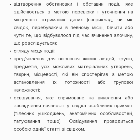
відтворення обстановки і обставин події, яке
здійснюється з метою перевірки і уточнення на
місцевості отриманих даних (наприклад, чи міг
свідок, перебуваючи в певному місці, бачити або
чути те, що відбувалося під час вчинення злочину,
що розслідується);
огляду місця події;
пред’явлення для впізнання живих людей, трупів,
предметів, усіх можливих матеріальних утворень,
тварин, місцевості, які він спостерігав з метою
встановлення їх тотожності або групової
належності;
освідування, яке спрямоване на виявлення або
засвідчення наявності у свідка особливих прикмет
(тілесних ушкоджень, анатомічних особливостей,
татуювання тощо). Освідування проводиться
особою однієї статті зі свідком.