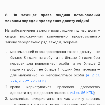
8. Чи захищає права людини встановлений
законом порядок проведення допиту свідка?
На забезпечення захисту прав людини під час допиту
свідка положеннями кримінально процесуального
закону передбачено ряд заходів, зокрема:
максимальний строк проведення такого допиту – не
більше 8 годин на добу та не більше 2 годин без
перерви для повнолітньої особи та не більше 2
годин на добу і не більше 1 години без перерви –
для малолітньої чи неповнолітньої особи
(ч. 2 ст.
224, ч. 2 ст. 226 КПК)
;
право користуватися правовою допомогою
адвоката під час давання показань
(ч.1 ст. 66 КПК)
;
можливість використання під час допиту власних
документів і нотаток, якщо показання пов’язані із