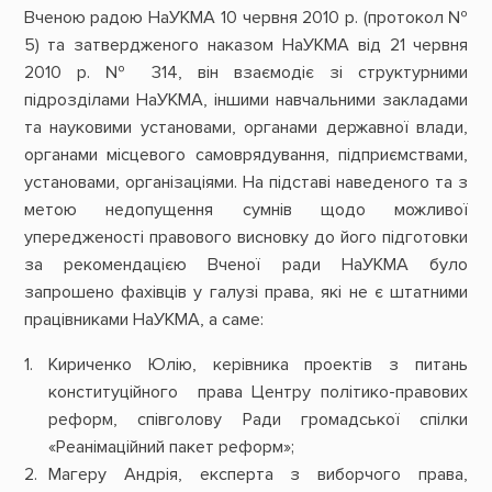
Вченою радою НаУКМА 10 червня 2010 р. (протокол №
5) та затвердженого наказом НаУКМА від 21 червня
2010 р. № 314, він взаємодіє зі структурними
підрозділами НаУКМА, іншими навчальними закладами
та науковими установами, органами державної влади,
органами місцевого самоврядування, підприємствами,
установами, організаціями. На підставі наведеного та з
метою недопущення сумнів щодо можливої
упередженості правового висновку до його підготовки
за рекомендацією Вченої ради НаУКМА було
запрошено фахівців у галузі права, які не є штатними
працівниками НаУКМА, а саме:
Кириченко Юлію, керівника проектів з питань
конституційного права Центру політико-правових
реформ, співголову Ради громадської спілки
«Реанімаційний пакет реформ»;
Магеру Андрія, експерта з виборчого права,