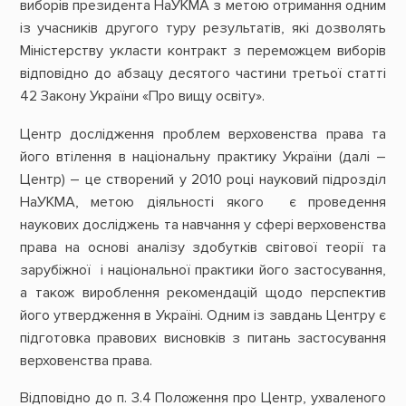
виборів президента НаУКМА з метою отримання одним
із учасників другого туру результатів, які дозволять
Міністерству укласти контракт з переможцем виборів
відповідно до абзацу десятого частини третьої статті
42 Закону України «Про вищу освіту».
Центр дослідження проблем верховенства права та
його втілення в національну практику України (далі –
Центр) – це створений у 2010 році науковий підрозділ
НаУКМА, метою діяльності якого є проведення
наукових досліджень та навчання у сферi верховенства
права на основі аналізу здобутків світової теорії та
зарубіжної і національної практики його застосування,
а також вироблення рекомендацій щодо перспектив
його утвердження в Україні. Одним із завдань Центру є
підготовка правових висновків з питань застосування
верховенства права.
Відповідно до п. 3.4 Положення про Центр, ухваленого