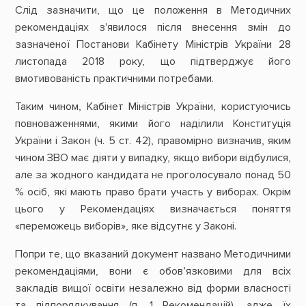
Слід зазначити, що це положення в Методичних
рекомендаціях з'явилося після внесення змін до
зазначеної Постанови Кабінету Міністрів України 28
листопада 2018 року, що підтверджує його
вмотивованість практичними потребами.
Таким чином, Кабінет Міністрів України, користуючись
повноваженнями, якими його наділили Конституція
України і Закон (ч. 5 ст. 42), правомірно визначив, яким
чином ЗВО має діяти у випадку, якщо вибори відбулися,
але за жодного кандидата не проголосувало понад 50
% осіб, які мають право брати участь у виборах. Окрім
цього у Рекомендаціях визначається поняття
«переможець виборів», яке відсутнє у Законі.
Попри те, що вказаний документ названо Методичними
рекомендаціями, вони є обов’язковими для всіх
закладів вищої освіти незалежно від форми власності
та підпорядкування (п. 1 Рекомендацій), адже їх