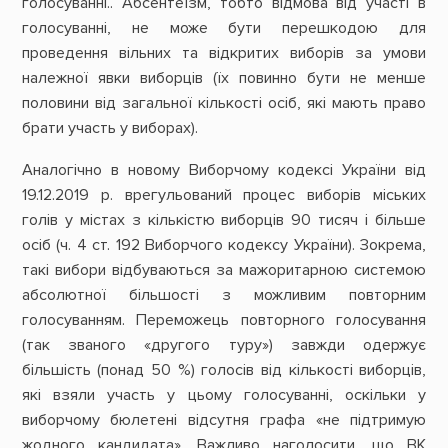
голосуванні.. Абсентеїзм, тобто відмова від участі в
голосуванні, не може бути перешкодою для
проведення вільних та відкритих виборів за умови
належної явки виборців (їх повинно бути не менше
половини від загальної кількості осіб, які мають право
брати участь у виборах).
Аналогічно в новому Виборчому кодексі України від
19.12.2019 р. врегульований процес виборів міських
голів у містах з кількістю виборців 90 тисяч і більше
осіб (ч. 4 ст. 192 Виборчого кодексу України). Зокрема,
такі вибори відбуваються за мажоритарною системою
абсолютної більшості з можливим повторним
голосуванням. Переможець повторного голосування
(так званого «другого туру») завжди одержує
більшість (понад 50 %) голосів від кількості виборців,
які взяли участь у цьому голосуванні, оскільки у
виборчому бюлетені відсутня графа «не підтримую
жодного кандидата». Важливо наголосити, що ВК