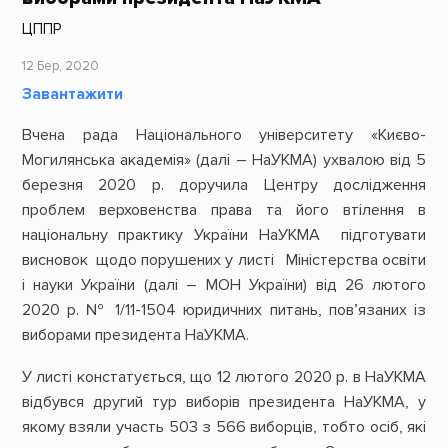
ЦППР
12 Бер, 2020
Завантажити
Вчена рада Національного університету «Києво-
Могилянська академія» (далі – НаУКМА) ухвалою від 5
березня 2020 р. доручила Центру дослідження
проблем верховенства права та його втілення в
національну практику України НаУКМА підготувати
висновок щодо порушених у листі Міністерства освіти
і науки України (далі – МОН України) від 26 лютого
2020 р. № 1/11-1504 юридичних питань, пов’язаних із
виборами президента НаУКМА.
У листі констатується, що 12 лютого 2020 р. в НаУКМА
відбувся другий тур виборів президента НаУКМА, у
якому взяли участь 503 з 566 виборців, тобто осіб, які