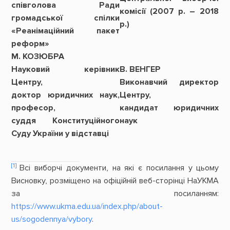
співголова Ради
комісії (2007 р. – 2018
громадської спілки
р.)
«Реанімаційний пакет
реформ»
М. КОЗЮБРА
Науковий керівник
В. ВЕНГЕР
Центру,
Виконавчий директор
доктор юридичних наук,
Центру,
професор,
кандидат юридичних
суддя Конституційного
наук
Суду України у відставці
[1]
Всі виборчі документи, на які є посилання у цьому
Висновку, розміщено на офіційній веб-сторінці НаУКМА
за посиланням:
https://www.ukma.edu.ua/index.php/about-
us/sogodennya/vybory
.