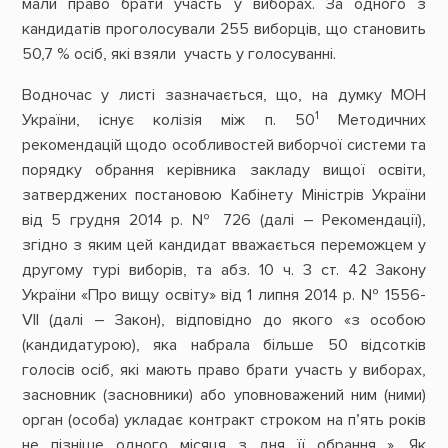
мали право брати участь у виборах. За одного з
кандидатів проголосували 255 виборців, що становить
50,7 % осіб, які взяли участь у голосуванні.
Водночас у листі зазначається, що, на думку МОН
1
України, існує колізія між п. 50
Методичних
рекомендацій щодо особливостей виборчої системи та
порядку обрання керівника закладу вищої освіти,
затверджених постановою Кабінету Міністрів України
від 5 грудня 2014 р. № 726 (далі – Рекомендації),
згідно з яким цей кандидат вважається переможцем у
другому турі виборів, та абз. 10 ч. 3 ст. 42 Закону
України «Про вищу освіту» від 1 липня 2014 р. № 1556-
VII (далі – Закон), відповідно до якого «з особою
(кандидатурою), яка набрала більше 50 відсотків
голосів осіб, які мають право брати участь у виборах,
засновник (засновники) або уповноважений ним (ними)
орган (особа) укладає контракт строком на п’ять років
не пізніше одного місяця з дня її обрання…». Як