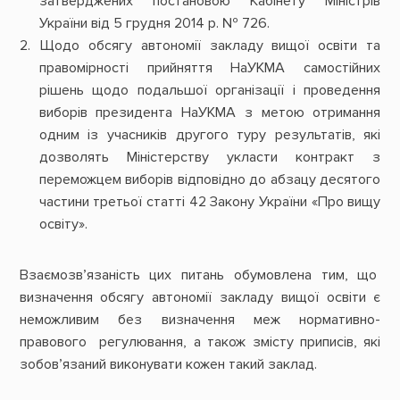
затверджених постановою Кабінету Міністрів
України від 5 грудня 2014 р. № 726.
Щодо обсягу автономії закладу вищої освіти та
правомірності прийняття НаУКМА самостійних
рішень щодо подальшої організації і проведення
виборів президента НаУКМА з метою отримання
одним із учасників другого туру результатів, які
дозволять Міністерству укласти контракт з
переможцем виборів відповідно до абзацу десятого
частини третьої статті 42 Закону України «Про вищу
освіту».
Взаємозв’язаність цих питань обумовлена тим, що
визначення обсягу автономії закладу вищої освіти є
неможливим без визначення меж нормативно-
правового регулювання, а також змісту приписів, які
зобов’язаний виконувати кожен такий заклад.