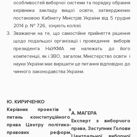
особливостей виборчої системи та порядку обрання
керівника закладу вищої освіти, затверджених
постановою Кабінету Міністрів України від 5 грудня
2014 р. № 726, існують колізії.
Зважаючи на те, що самостійне прийняття рішення
щодо подальшої організації і проведення виборів
президента НаУКМА не належать до його
компетенції, як і ЗВО, загалом, Міністерство освіти і
науки України має вирішити це питання відповідно до
чинного законодавства України.
Ю. КИРИЧЕНКО
Керівник проектів з
А. МАГЕРА
питань конституційного
Експерт з виборчого
права Центру політико-
права, Заступник Голови
правових реформ,
Центральної виборчої