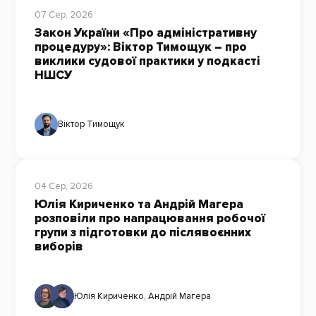
07 Сер, 2026
Закон України «Про адміністративну
процедуру»: Віктор Тимощук – про
виклики судової практики у подкасті
НШСУ
Віктор Тимощук
04 Сер, 2026
Юлія Кириченко та Андрій Магера
розповіли про напрацювання робочої
групи з підготовки до післявоєнних
виборів
Юлія Кириченко
,
Андрій Магера