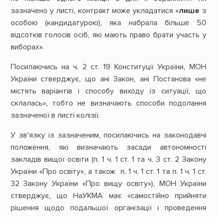
зазначено у листі, контракт може укладатися «
лише
з
особою (кандидатурою), яка набрала більше 50
відсотків голосів осіб, які мають право брати участь у
виборах».
Посилаючись на ч. 2 ст. 19 Конституції України, МОН
України стверджує, що ані Закон, ані Постанова «не
містять варіантів і способу виходу із ситуації, що
склалась», тобто не визначають способи подолання
зазначеної в листі колізії.
У зв’язку із зазначеним, посилаючись на законодавчі
положення, які визначають засади автономності
закладів вищої освіти (п. 1 ч. 1 ст. 1 та ч. 3 ст. 2 Закону
України «Про освіту», а також п. 1 ч. 1 ст. 1 та п. 1 ч. 1 ст.
32 Закону України «Про вищу освіту»), МОН України
стверджує, що НаУКМА має «самостійно прийняти
рішення щодо подальшої організації і проведення