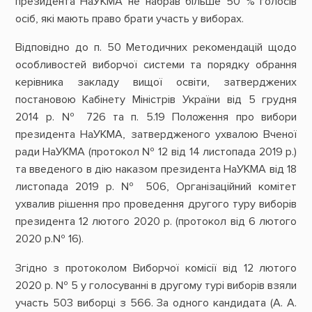
президента НаУКМА не набрав більше 50 % голосів
осіб, які мають право брати участь у виборах.
Відповідно до п. 50 Методичних рекомендацій щодо
особливостей виборчої системи та порядку обрання
керівника закладу вищої освіти, затверджених
постановою Кабінету Міністрів України від 5 грудня
2014 р. № 726 та п. 5.19 Положення про вибори
президента НаУКМА, затвердженого ухвалою Вченої
ради НаУКМА (протокол № 12 від 14 листопада 2019 р.)
та введеного в дію наказом президента НаУКМА від 18
листопада 2019 р. № 506, Організаційний комітет
ухвалив рішення про проведення другого туру виборів
президента 12 лютого 2020 р. (протокол від 6 лютого
2020 р.№ 16).
Згідно з протоколом Виборчої комісії від 12 лютого
2020 р. № 5 у голосуванні в другому турі виборів взяли
участь 503 виборці з 566. За одного кандидата (А. А.