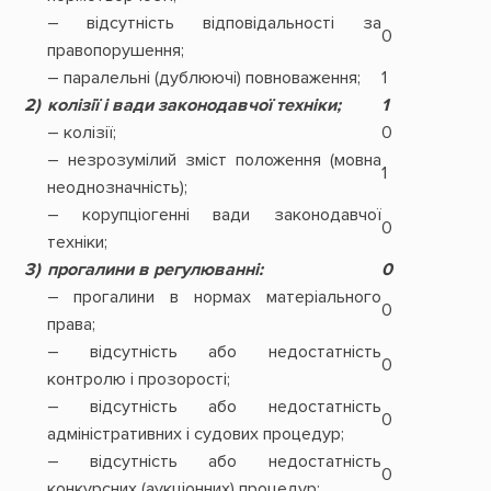
– відсутність відповідальності за
0
правопорушення;
– паралельні (дублюючі) повноваження;
1
2)
колізії і вади законодавчої техніки;
1
– колізії;
0
– незрозумілий зміст положення (мовна
1
неоднозначність);
– корупціогенні вади законодавчої
0
техніки;
3)
прогалини в регулюванні:
0
– прогалини в нормах матеріального
0
права;
– відсутність або недостатність
0
контролю і прозорості;
– відсутність або недостатність
0
адміністративних і судових процедур;
– відсутність або недостатність
0
конкурсних (аукціонних) процедур;