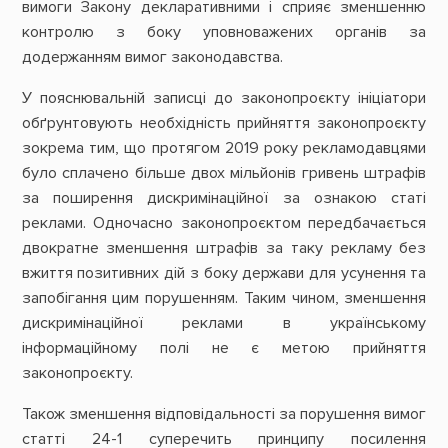
вимоги Закону декларативними і сприяє зменшенню
контролю з боку уповноважених органів за
додержанням вимог законодавства.
У пояснювальній записці до законопроєкту ініціатори
обґрунтовують необхідність прийняття законопроєкту
зокрема тим, що протягом 2019 року рекламодавцями
було сплачено більше двох мільйонів гривень штрафів
за поширення дискримінаційної за ознакою статі
реклами. Одночасно законопроєктом передбачається
двократне зменшення штрафів за таку рекламу без
вжиття позитивних дій з боку держави для усунення та
запобігання цим порушенням. Таким чином, зменшення
дискримінаційної реклами в українському
інформаційному полі не є метою прийняття
законопроєкту.
Також зменшення відповідальності за порушення вимог
статті 24-1 суперечить принципу посилення