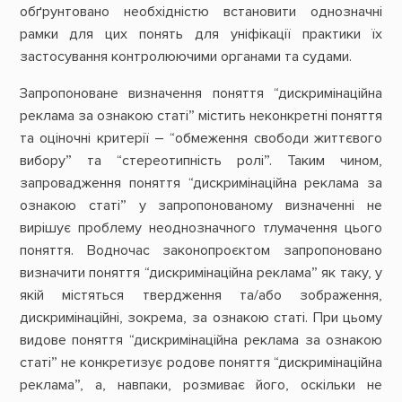
обґрунтовано необхідністю встановити однозначні
рамки для цих понять для уніфікації практики їх
застосування контролюючими органами та судами.
Запропоноване визначення поняття “дискримінаційна
реклама за ознакою статі” містить неконкретні поняття
та оціночні критерії – “обмеження свободи життєвого
вибору” та “стереотипність ролі”. Таким чином,
запровадження поняття “дискримінаційна реклама за
ознакою статі” у запропонованому визначенні не
вирішує проблему неоднозначного тлумачення цього
поняття. Водночас законопроєктом запропоновано
визначити поняття “дискримінаційна реклама” як таку, у
якій містяться твердження та/або зображення,
дискримінаційні, зокрема, за ознакою статі. При цьому
видове поняття “дискримінаційна реклама за ознакою
статі” не конкретизує родове поняття “дискримінаційна
реклама”, а, навпаки, розмиває його, оскільки не