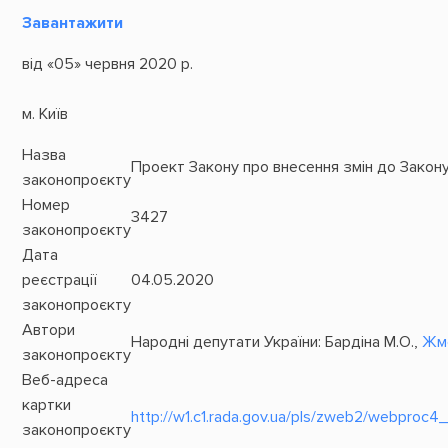
Завантажити
від «05» червня 2020 р.
м. Київ
Назва
Проект Закону про внесення змін до Закону
законопроєкту
Номер
3427
законопроєкту
Дата
реєстрації
04.05.2020
законопроєкту
Автори
Народні депутати України: Бардіна М.О.,
Жме
законопроєкту
Веб-адреса
картки
http://w1.c1.rada.gov.ua/pls/zweb2/webproc
законопроєкту