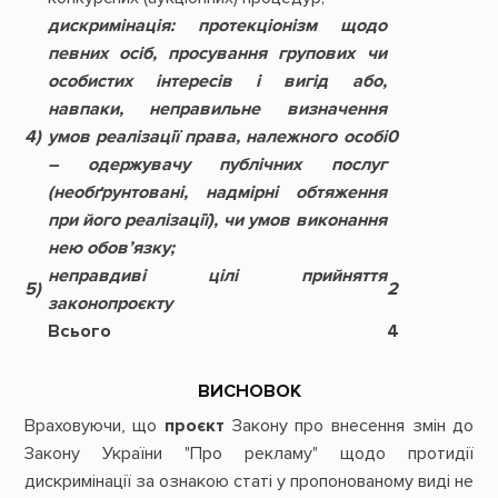
дискримінація:
протекціонізм щодо
певних осіб, просування групових чи
особистих інтересів і вигід або,
навпаки, неправильне визначення
4)
умов реалізації права, належного особі
0
– одержувачу публічних послуг
(необґрунтовані, надмірні обтяження
при його реалізації), чи умов виконання
нею обов’язку;
неправдиві цілі прийняття
5)
2
законопроєкту
Всього
4
ВИСНОВОК
Враховуючи, що
проєкт
Закону про внесення змін до
Закону України "Про рекламу" щодо протидії
дискримінації за ознакою статі у пропонованому виді не