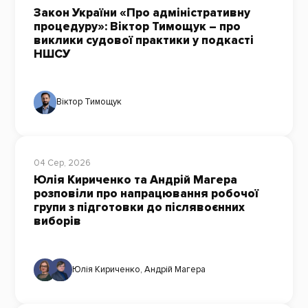
Закон України «Про адміністративну
процедуру»: Віктор Тимощук – про
виклики судової практики у подкасті
НШСУ
Віктор Тимощук
04 Сер, 2026
Юлія Кириченко та Андрій Магера
розповіли про напрацювання робочої
групи з підготовки до післявоєнних
виборів
Юлія Кириченко
,
Андрій Магера