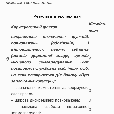
вимогам законодавства.
Результати експертизи
Кількість
Корупціогенний фактор
норм
неправильне визначення функцій,
повноважень (обов’язків) і
відповідальності певних суб’єктів
(органів державної влади, органів
1)
1
місцевого самоврядування, їхніх
посадових і службових осіб, інших осіб,
на яких поширюється дія Закону «Про
запобігання корупції»):
– визначення компетенції за формулою
0
«має право»;
– широта дискреційних повноважень;
0
– надмірна свобода підзаконної
0
нормотворчості;