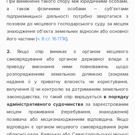
При виникненні такого спору між юридичними особами,
а також фізичними особами – суб’єктами
підприємницької діяльності потрібно звертатися з
позовом до місцевого господарського суду за місцем
знаходження об’єкта земельних відносин або основної
його частини (
ч. 8 ст. 16 ГПК
).
2.
Якщо спір виникає з органом місцевого
самоврядування або органом державної влади з
приводу виконання ними повноважень щодо
розпорядженням земельною ділянкою (зокрема
надання її у приватну власність чи користування,
вилучення її) чи контролю за дотриманням земельного
законодавства, то такий спір вирішується
в порядку
адміністративного судочинства
за зареєстрованим
місцем проживання (перебування, знаходження)
позивача або місцезнаходженням відповідача. Якщо
відповідач є органом місцевого самоврядування (крім
обласної ради, Київської або Севастопольської міської