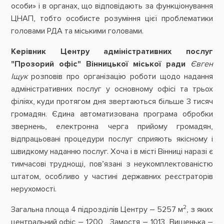
особи» і в органах, що відповідають за функціонування
ЦНАП, тобто особисте розуміння цієї проблематики
головами РДА та міськими головами.
​Керівник Центру адміністративних послуг
"Прозорий офіс" Вінницької міської ради
Євген
Іщук
розповів про організацію роботи щодо надання
адміністративних послуг у основному офісі та трьох
філіях, куди протягом дня звертаються більше 3 тисяч
громадян. Єдина автоматизована програма обробки
звернень, електронна черга прийому громадян,
відпрацьовані процедури послуг сприяють якісному і
швидкому наданню послуг. Хоча і в місті Вінниці наразі є
тимчасові труднощі, пов’язані з неукомплектованістю
штатом, особливо у частині державних реєстраторів
нерухомості.
2
Загальна площа 4 підрозділів Центру – 5257 м
, з яких
центральний офіс – 1200 , Замостя – 1013, Вишенька –