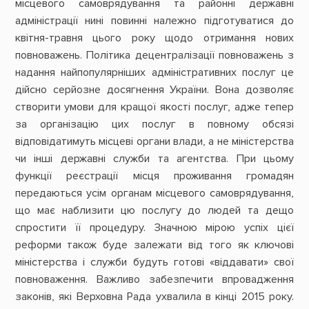
місцевого самоврядування та районні державні
адміністрації нині повинні належно підготуватися до
квітня-травня цього року щодо отримання нових
повноважень. Політика децентралізації повноважень з
надання найпопулярніших адміністративних послуг це
дійсно серйозне досягнення України. Вона дозволяє
створити умови для кращої якості послуг, адже тепер
за організацію цих послуг в повному обсязі
відповідатимуть місцеві органи влади, а не міністерства
чи інші державні служби та агентства. При цьому
функції реєстрації місця проживання громадян
передаються усім органам місцевого самоврядування,
що має наблизити цю послугу до людей та дещо
спростити її процедуру. Значною мірою успіх цієї
реформи також буде залежати від того як ключові
міністерства і служби будуть готові «віддавати» свої
повноваження. Важливо забезпечити впровадження
законів, які Верховна Рада ухвалила в кінці 2015 року.