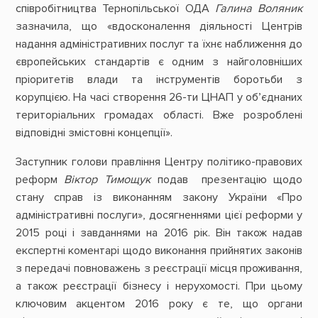
співробітництва Тернопільської ОДА
Галина Воляник
зазначила, що «вдосконалення діяльності Центрів
надання адміністративних послуг та їхнє наближення до
європейських стандартів є одним з найголовніших
пріоритетів влади та інструментів боротьби з
корупцією. На часі створення 26-ти ЦНАП у об’єднаних
територіальних громадах області. Вже розроблені
відповідні змістовні концепції».
Заступник голови правління Центру політико-правових
реформ
Віктор Тимощук
подав презентацію щодо
стану справ із виконанням закону України «Про
адміністративні послуги», досягненнями цієї реформи у
2015 році і завданнями на 2016 рік. Він також надав
експертні коментарі щодо виконання прийнятих законів
з передачі повноважень з реєстрації місця проживання,
а також реєстрації бізнесу і нерухомості. При цьому
ключовим акцентом 2016 року є те, що органи