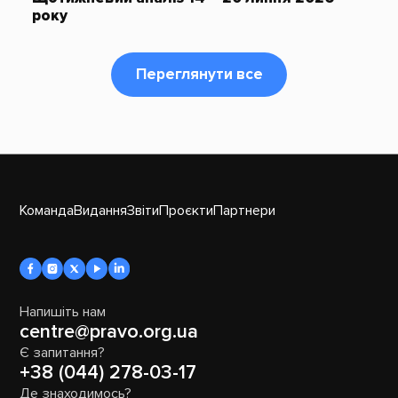
року
Переглянути все
Команда
Видання
Звіти
Проєкти
Партнери
Напишіть нам
centre@pravo.org.ua
Є запитання?
+38 (044) 278-03-17
Де знаходимось?