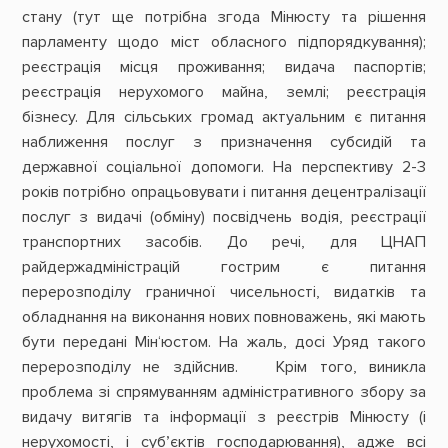
стану (тут ще потрібна згода Мінюсту та рішення
парламенту щодо міст обласного підпорядкування);
реєстрація місця проживання; видача паспортів;
реєстрація нерухомого майна, землі; реєстрація
бізнесу. Для сільських громад актуальним є питання
наближення послуг з призначення субсидій та
державної соціальної допомоги. На перспективу 2-3
років потрібно опрацьовувати і питання децентралізації
послуг з видачі (обміну) посвідчень водія, реєстрації
транспортних засобів. До речі, для ЦНАП
райдержадміністрацій гострим є питання
перерозподілу граничної чисельності, видатків та
обладнання на виконання нових повноважень, які мають
бути передані Мін‘юстом. На жаль, досі Уряд такого
перерозподілу не здійснив. Крім того, виникла
проблема зі спрямуванням адміністративного збору за
видачу витягів та інформації з реєстрів Мінюсту (і
нерухомості, і суб’єктів господарювання), адже всі