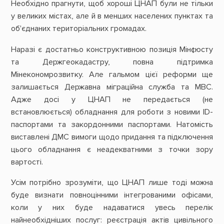
Необхідно прагнути, щоб хороші ЦНАП були не тільки
у великих містах, але й в менших населених пунктах та
об'єднаних територіальних громадах.
Наразі є достатньо конструктивною позиція Мін¢юсту
та Держгеокадастру, повна підтримка
Мінекономрозвитку. Але гальмом цієї реформи ще
залишається Державна міграційна служба та МВС.
Адже досі у ЦНАП не передається (не
встановлюється) обладнання для роботи з новими ID-
паспортами та закордонними паспортами. Натомість
виставлені ДМС вимоги щодо придання та підключення
цього обладнання є неадекватними з точки зору
вартості.
Усім потрібно зрозуміти, що ЦНАП лише тоді можна
буде визнати повноцінними інтегрованими офісами,
коли у них буде надаватися увесь перелік
найнеобхідніших послуг: реєстрація актів цивільного