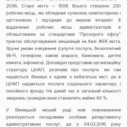
2036, Старе місто – 1008. Всього створено 230
робочих місць, які обладнані сучасною комп'ютерною і
оргтехнікою і під'єднані до мережі Інтернет. 8
віддалених робочих місць адміністраторів в
облаштованих за стандартами “Прозорого офісу”
пунктах обслуговування мешканців на базі ЖЕК міста.
Зручні умови очікування (супутні послуги, безоплатний
Wi-Fi, телефони, кавові апарати, банкомати, дитячі
кімнати, інфомати). Доповідач представив організаційну
структуру ЦНАП, розповів про послуги, які там
надаються. Вінниця є одним з небагатьох міст, де в
ЦНАП надаються послуги соціального характеру і
пенсійного фонду. На даний час в загальній кількості
звернень громадян вони становлять майже 60 %.
У Вінницькій міській раді нові повноваження
реалізуються посадовими особами департаменту
адміністративних послуг, де з 04.02.2016 року