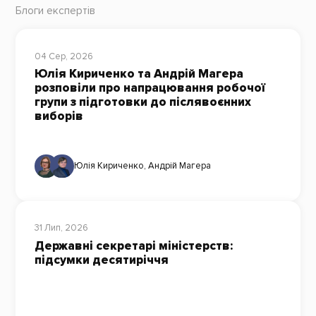
Блоги експертів
04 Сер, 2026
Юлія Кириченко та Андрій Магера
розповіли про напрацювання робочої
групи з підготовки до післявоєнних
виборів
Юлія Кириченко
,
Андрій Магера
31 Лип, 2026
Державні секретарі міністерств:
підсумки десятиріччя