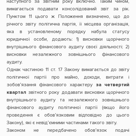
наступного за звітним року включно. Таким чином,
вимагається подавати консолідований звіт за рік.
Пунктом 11 цього ж Положення визначено, що до
річного звіту політична партія, її місцева організація,
яка в установленому порядку набула статусу
юридичної особи, додають: 1) висновки щорічного
внутрішнього фінансового аудиту своєї діяльності; 2)
висновки незалежного зовнішнього фінансового
аудиту.
Однак частиною 11 ст. 17 Закону вимагається до звіту
політичної партії про майно, доходи, витрати і
зобов’язання фінансового характеру
за четвертий
квартал
звітного року додавати висновки щорічного
внутрішнього аудиту та незалежного зовнішнього
фінансового аудиту політичної партії (якщо його
проведення є обов’язковим відповідно до цього
Закону), які є невід’ємними частинами такого звіту.
Законом не передбачено обов’язок подачі