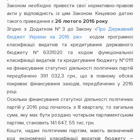
Законом необхідно привести свої нормативно-правові
акти у відповідність із цим Законом. Кінцевою датою
такого приведення є
26 лютого 2016 року
.
Згідно з Додатком №3 до Закону
«Про Державний
бюджет України на 2016 рік»
кодом програмної
класифікації видатків та кредитування державного
бюджету №6331020 та кодом функціональної
класифікації видатків та кредитування бюджету №0111
на фінансування статутної діяльності політичних партій
передбачено 391 032,3 грн., що в повному обсязі
покриває фінансування заходів, передбачених у 2016
році.
Оскільки фінансування статутної діяльності політичних
партій у 2016 році почалось з III кварталу, то загальна
сума, яку має бути роздано чотирьом парламентським
партіям, становить 141 647, 55 тис. грн.
Кошти, надані політичним партіям, мають визначений
код економічної класифікації видатків бюджету –