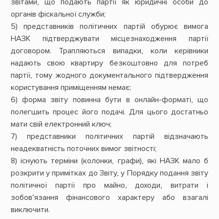
звітами, що подають партії як юридичні особи до
органів фіскальної служби;
5) представників політичних партій обурює вимога
НАЗК підтверджувати місцезнаходження партії
договором. Трапляються випадки, коли керівники
надають свою квартиру безкоштовно для потреб
партії, тому жодного документального підтвердження
користування приміщенням немає;
6) форма звіту повинна бути в онлайн-форматі, що
полегшить процес його подачі. Для цього достатньо
мати свій електронний ключ;
7) представники політичних партій відзначають
неадекватність поточних вимог звітності;
8) існують терміни (колонки, графи), які НАЗК мало б
розкрити у примітках до Звіту, у Порядку подання звіту
політичної партії про майно, доходи, витрати і
зобов’язання фінансового характеру або взагалі
виключити.