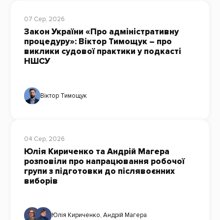
07 Сер, 2026
Закон України «Про адміністративну
процедуру»: Віктор Тимощук – про
виклики судової практики у подкасті
НШСУ
Віктор Тимощук
04 Сер, 2026
Юлія Кириченко та Андрій Магера
розповіли про напрацювання робочої
групи з підготовки до післявоєнних
виборів
Юлія Кириченко
,
Андрій Магера