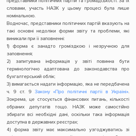
представники політичних партій та громадськості. За їх
словами, участь НАЗК у цьому процесі була лише
номінальною.
Водночас, представники політичних партій вказують на
такі основні недоліки форми звіту та проблеми, які
виникали при її заповненні:
1) форма є занадто громіздкою і незручною для
заповнення;
2) запитувана інформація у звіті повинна бути
термінологічно адаптована до законодавства про
бухгалтерський облік;
3) вимагається надати інформацію, яка не передбачена
ч. 9 ст. 9
Закону «Про політичні партії в Україні»
.
Зокрема, це стосується фінансових питань, кількості
обраних депутатів тощо. НАЗК може самостійно
збирати всі необхідні дані, оскільки така інформація
доступна в державних реєстрах;
4) форма звіту має максимально узгоджуватись зі