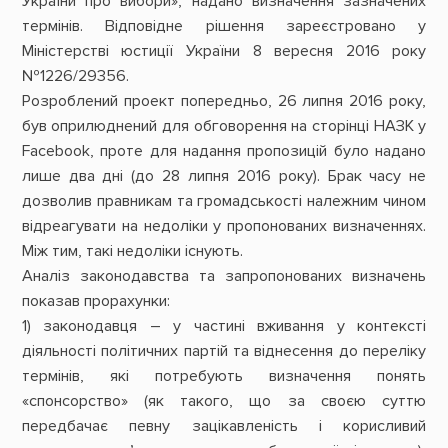
України про вибори», надано визначення зазначених
термінів. Відповідне рішення зареєстровано у
Міністерстві юстиції України 8 вересня 2016 року
№1226/29356.
Розроблений проект попередньо, 26 липня 2016 року,
був оприлюднений для обговорення на сторінці НАЗК у
Facebook, проте для надання пропозицій було надано
лише два дні (до 28 липня 2016 року). Брак часу не
дозволив правникам та громадськості належним чином
відреагувати на недоліки у пропонованих визначеннях.
Між тим, такі недоліки існують.
Аналіз законодавства та запропонованих визначень
показав прорахунки:
1) законодавця ― у частині вживання у контексті
діяльності політичних партій та віднесення до переліку
термінів, які потребують визначення понять
«спонсорство» (як такого, що за своєю суттю
передбачає певну зацікавленість і корисливий