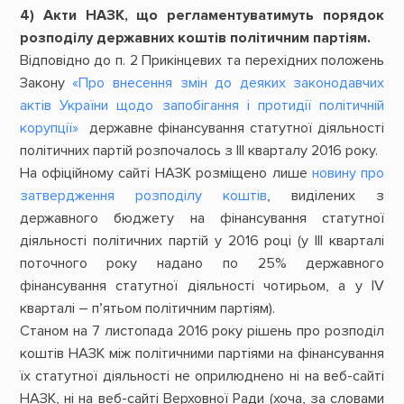
4) Акти НАЗК, що регламентуватимуть порядок
розподілу державних коштів політичним партіям.
Відповідно до п. 2 Прикінцевих та перехідних положень
Закону
«Про внесення змін до деяких законодавчих
актів України щодо запобігання і протидії політичній
корупції»
державне фінансування статутної діяльності
політичних партій розпочалось з III кварталу 2016 року.
На офіційному сайті НАЗК розміщено лише
новину про
затвердження розподілу коштів
, виділених з
державного бюджету на фінансування статутної
діяльності політичних партій у 2016 році (у ІІІ кварталі
поточного року надано по 25% державного
фінансування статутної діяльності чотирьом, а у ІV
кварталі – п’ятьом політичним партіям).
Станом на 7 листопада 2016 року рішень про розподіл
коштів НАЗК між політичними партіями на фінансування
їх статутної діяльності не оприлюднено ні на веб-сайті
НАЗК, ні на веб-сайті Верховної Ради (хоча, за словами