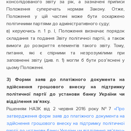
консолідованого звіту за рік, а зазначені приписи
Положення суперечать нормам Закону. Отже,
Положення у цій частині може бути оскаржено
політичними партіями до адміністративного суду;
в) керуючись п. 1 р. I, Положення визначає порядок
складання та подання Звіту політичної партії, а також
вимоги до розкриття елементів такого звіту. Тому,
питання, які є спірними та незрозумілими при
заповненні звіту (див. п. 1) могли б бути роз’яснені у
цьому Положенні.
3) Форми заяв до платіжного документа на
здійснення грошового внеску на підтримку
політичної партії до установи банку України чи
відділення зв’язку.
Рішенням НАЗК від 2 червня 2016 року №7
«Про
затвердження форм заяв до платіжного документа на
здійснення грошового внеску на підтримку політичної
партії до установи банку України чи відділення зв’язку»