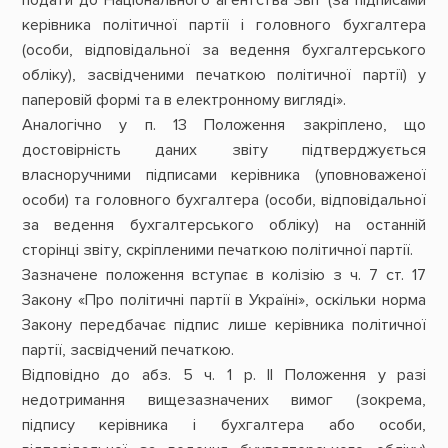
керівника політичної партії і головного бухгалтера
(особи, відповідальної за ведення бухгалтерського
обліку), засвідченими печаткою політичної партії) у
паперовій формі та в електронному вигляді».
Аналогічно у п. 13 Положення закріплено, що
достовірність даних звіту підтверджується
власноручними підписами керівника (уповноваженої
особи) та головного бухгалтера (особи, відповідальної
за ведення бухгалтерського обліку) на останній
сторінці звіту, скріпленими печаткою політичної партії.
Зазначене положення вступає в колізію з ч. 7 ст. 17
Закону «Про політичні партії в Україні», оскільки норма
Закону передбачає підпис лише керівника політичної
партії, засвідчений печаткою.
Відповідно до абз. 5 ч. 1 р. II Положення у разі
недотримання вищезазначених вимог (зокрема,
підпису керівника і бухгалтера або особи,