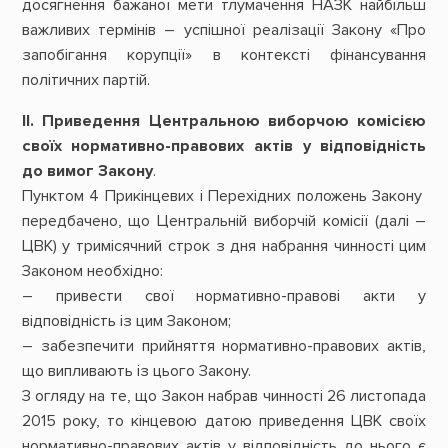
досягнення бажаної мети тлумачення НАЗК найбільш
важливих термінів – успішної реалізації Закону «Про
запобігання корупції» в контексті фінансування
політичних партій.
II. Приведення Центральною виборчою комісією
своїх нормативно-правових актів у відповідність
до вимог Закону
.
Пунктом 4 Прикінцевих і Перехідних положень Закону
передбачено, що Центральній виборчій комісії (далі –
ЦВК) у тримісячний строк з дня набрання чинності цим
Законом необхідно:
– привести свої нормативно-правові акти у
відповідність із цим Законом;
– забезпечити прийняття нормативно-правових актів,
що випливають із цього Закону.
З огляду на те, що Закон набрав чинності 26 листопада
2015 року, то кінцевою датою приведення ЦВК своїх
нормативно-правових актів у відповідність до нього є