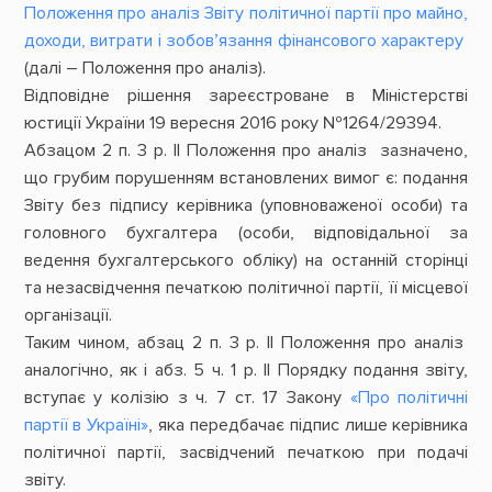
Положення про аналіз Звіту політичної партії про майно,
доходи, витрати і зобов’язання фінансового характеру
(далі – Положення про аналіз).
Відповідне рішення зареєстроване в Міністерстві
юстиції України 19 вересня 2016 року №1264/29394.
Абзацом 2 п. 3 р. II Положення про аналіз зазначено,
що грубим порушенням встановлених вимог є: подання
Звіту без підпису керівника (уповноваженої особи) та
головного бухгалтера (особи, відповідальної за
ведення бухгалтерського обліку) на останній сторінці
та незасвідчення печаткою політичної партії, її місцевої
організації.
Таким чином, абзац 2 п. 3 р. II Положення про аналіз
аналогічно, як і абз. 5 ч. 1 р. II Порядку подання звіту,
вступає у колізію з ч. 7 ст. 17 Закону
«Про політичні
партії в Україні»
, яка передбачає підпис лише керівника
політичної партії, засвідчений печаткою при подачі
звіту.