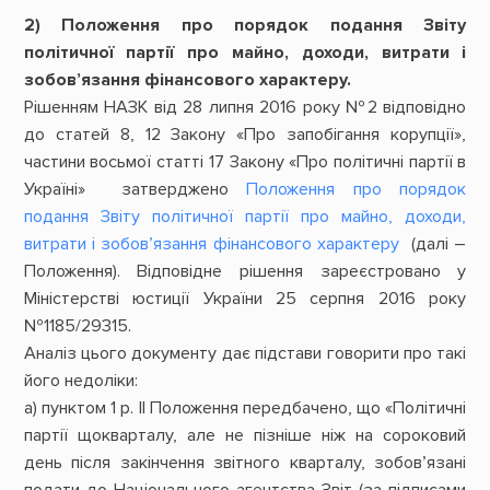
2) Положення про порядок подання Звіту
політичної партії про майно, доходи, витрати і
зобов’язання фінансового характеру.
Рішенням НАЗК від 28 липня 2016 року №2 відповідно
до статей 8, 12 Закону «Про запобігання корупції»,
частини восьмої статті 17 Закону «Про політичні партії в
Україні» затверджено
Положення про порядок
подання Звіту політичної партії про майно, доходи,
витрати і зобов’язання фінансового характеру
(далі –
Положення). Відповідне рішення зареєстровано у
Міністерстві юстиції України 25 серпня 2016 року
№1185/29315.
Аналіз цього документу дає підстави говорити про такі
його недоліки:
а) пунктом 1 р. II Положення передбачено, що «Політичні
партії щокварталу, але не пізніше ніж на сороковий
день після закінчення звітного кварталу, зобов’язані
подати до Національного агентства Звіт (за підписами