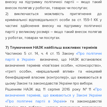
внеску на підтримку політичної партії – якщо такий
внесок полягав у роботах, товарах чи послугах;
2) виключається можливість притягнення до
кримінальної відповідальності особи за ст. 159-1 КК у
частині здійснення внеску на підтримку політичної
партії у великому розмірі – якщо такий внесок полягав
у роботах, товарах чи послугах.
7) Тлумачення НАЗК найбільш важливих термінів
Частиною 5 ст. 14, ч. 4 ст. 15 Закону
«Про політичні
партії в Україні»
визначено, що НАЗК встановлює
визначення термінів «пов’язані особи», «спонсорство»,
«треті особи», «вирішальний вплив» та «кінцевий
бенефіціарний власник (контролер)», що вживаються в
цьому Законі та законодавстві України про вибори.
Рішенням НАЗК від 11 серпня 2016 року №11 «
Про
визначення термінів, що вживаються у Законі України
«Про політичні партії в Україні
» та законодавстві