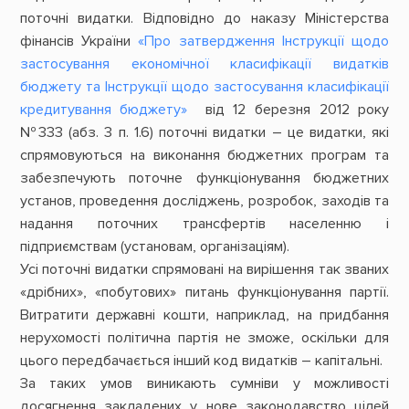
поточні видатки. Відповідно до наказу Міністерства
фінансів України
«Про затвердження Інструкції щодо
застосування економічної класифікації видатків
бюджету та Інструкції щодо застосування класифікації
кредитування бюджету»
від 12 березня 2012 року
№333 (абз. 3 п. 1.6) поточні видатки – це видатки, які
спрямовуються на виконання бюджетних програм та
забезпечують поточне функціонування бюджетних
установ, проведення досліджень, розробок, заходів та
надання поточних трансфертів населенню і
підприємствам (установам, організаціям).
Усі поточні видатки спрямовані на вирішення так званих
«дрібних», «побутових» питань функціонування партії.
Витратити державні кошти, наприклад, на придбання
нерухомості політична партія не зможе, оскільки для
цього передбачається інший код видатків – капітальні.
За таких умов виникають сумніви у можливості
досягнення закладених у нове законодавство цілей