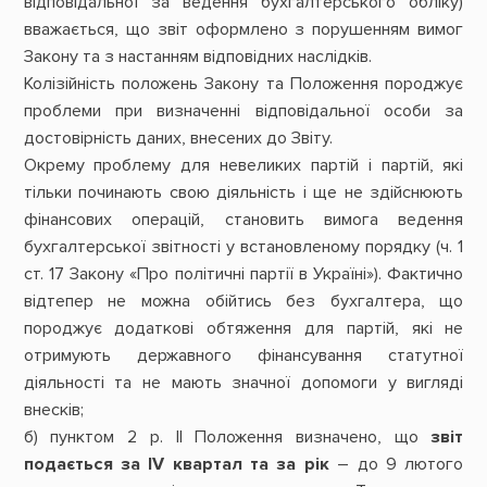
відповідальної за ведення бухгалтерського обліку)
вважається, що звіт оформлено з порушенням вимог
Закону та з настанням відповідних наслідків.
Колізійність положень Закону та Положення породжує
проблеми при визначенні відповідальної особи за
достовірність даних, внесених до Звіту.
Окрему проблему для невеликих партій і партій, які
тільки починають свою діяльність і ще не здійснюють
фінансових операцій, становить вимога ведення
бухгалтерської звітності у встановленому порядку (ч. 1
ст. 17 Закону «Про політичні партії в Україні»). Фактично
відтепер не можна обійтись без бухгалтера, що
породжує додаткові обтяження для партій, які не
отримують державного фінансування статутної
діяльності та не мають значної допомоги у вигляді
внесків;
б) пунктом 2 р. II Положення визначено, що
звіт
подається за IV квартал та за рік
– до 9 лютого