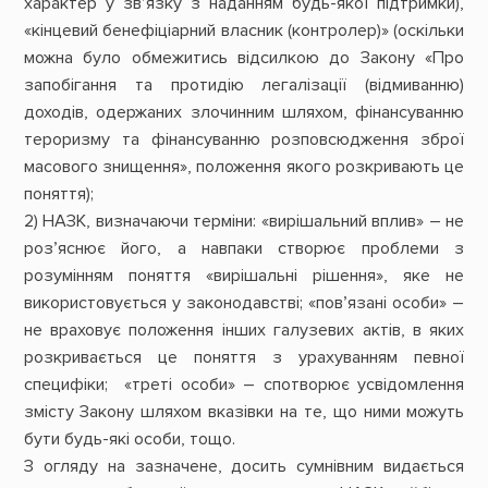
характер у зв’язку з наданням будь-якої підтримки),
«кінцевий бенефіціарний власник (контролер)» (оскільки
можна було обмежитись відсилкою до Закону «Про
запобігання та протидію легалізації (відмиванню)
доходів, одержаних злочинним шляхом, фінансуванню
тероризму та фінансуванню розповсюдження зброї
масового знищення», положення якого розкривають це
поняття);
2) НАЗК, визначаючи терміни: «вирішальний вплив» ― не
роз’яснює його, а навпаки створює проблеми з
розумінням поняття «вирішальні рішення», яке не
використовується у законодавстві; «пов’язані особи» ―
не враховує положення інших галузевих актів, в яких
розкривається це поняття з урахуванням певної
специфіки; «треті особи» – спотворює усвідомлення
змісту Закону шляхом вказівки на те, що ними можуть
бути будь-які особи, тощо.
З огляду на зазначене, досить сумнівним видається