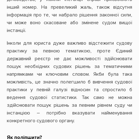
інший номер. На превеликий жаль, також відсутня
інформація про те, чи набрало рішення законної сили,
чи може воно скасоване або змінене судом вищої
інстанції.
Інколи для юриста дуже важливо відстежити судову
практику за певною тематикою, проте Єдиний
державний реєстр не дає можливості здійснювати
пошук необхідних судових рішень за тематичними
напрямками чи ключовим словом. Якби була така
можливість, це значно полегшило б вивчення судової
практики у певній галузі відносин та спростило б
ведення судової статистики. Так само не можна
здійснювати пошук рішень за певним рівнем суду чи
інстанцією – потрібно вказувати найменування
конкретного судового органу.
Як поліпшити?