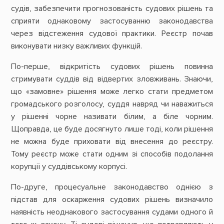
судів, забезпечити прогнозованість судових рішень та
сприяти однаковому застосуванню законодавства
через відстеження судової практики. Реєстр почав
виконувати низку важливих функцій.
По-перше, відкритість судових рішень повинна
стримувати суддів від відвертих зловживань. Знаючи,
що «замовне» рішення може легко стати предметом
громадського розголосу, суддя навряд чи наважиться
у рішенні чорне називати білим, а біле чорним.
Щоправда, це буде досягнуто лише тоді, коли рішення
не можна буде приховати від внесення до реєстру.
Тому реєстр може стати одним зі способів подолання
корупції у суддівському корпусі.
По-друге, процесуальне законодавство однією з
підстав для оскарження судових рішень визначило
наявність неоднакового застосування судами одного й