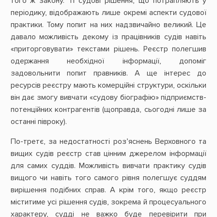
того ж закону. Ті судові рішення, що потрапляють у
періодику, відображають лише окремі аспекти судової
практики. Тому попит на них надзвичайно великий. Це
давало можливість декому із працівників судів навіть
«приторговувати» текстами рішень. Реєстр полегшив
одержання необхідної інформації, допоміг
задовольнити попит правників. А ще інтерес до
ресурсів реєстру мають комерційні структури, оскільки
він дає змогу вивчати «судову біографію» підприємств-
потенційних контрагентів (щоправда, сьогодні лише за
останні півроку).
По-третє, за недостатності роз’яснень Верховного та
вищих судів реєстр став цінним джерелом інформації
для самих суддів. Можливість вивчати практику судів
вищого чи навіть того самого рівня полегшує суддям
вирішення подібних справ. А крім того, якщо реєстр
міститиме усі рішення судів, зокрема й процесуального
характеру, судді не важко буде перевірити при