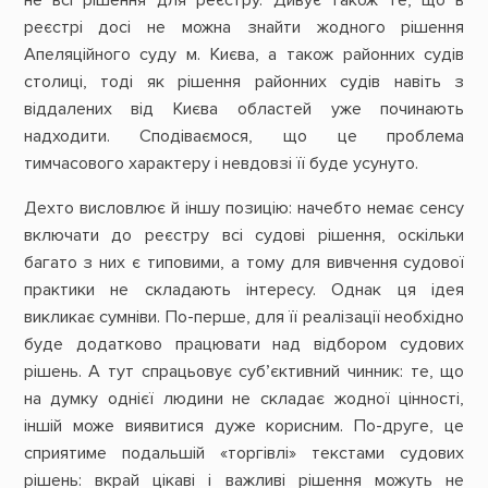
реєстрі досі не можна знайти жодного рішення
Апеляційного суду м. Києва, а також районних судів
столиці, тоді як рішення районних судів навіть з
віддалених від Києва областей уже починають
надходити. Сподіваємося, що це проблема
тимчасового характеру і невдовзі її буде усунуто.
Дехто висловлює й іншу позицію: начебто немає сенсу
включати до реєстру всі судові рішення, оскільки
багато з них є типовими, а тому для вивчення судової
практики не складають інтересу. Однак ця ідея
викликає сумніви. По-перше, для її реалізації необхідно
буде додатково працювати над відбором судових
рішень. А тут спрацьовує суб’єктивний чинник: те, що
на думку однієї людини не складає жодної цінності,
іншій може виявитися дуже корисним. По-друге, це
сприятиме подальшій «торгівлі» текстами судових
рішень: вкрай цікаві і важливі рішення можуть не