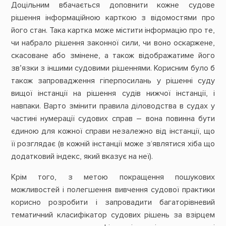
Доцільним вбачається доповнити кожне судове
рішення інформаційною карткою з відомостями про
його стан. Така картка може містити інформацію про те,
чи набрало рішення законної сили, чи воно оскаржене,
скасоване або змінене, а також відображатиме його
зв’язки з іншими судовими рішеннями. Корисним було б
також запровадження гіперпосилань у рішенні суду
вищої інстанції на рішення судів нижчої інстанції, і
навпаки. Варто змінити правила діловодства в судах у
частині нумерації судових справ – вона повинна бути
єдиною для кожної справи незалежно від інстанції, що
її розглядає (в кожній інстанції може з‘являтися хіба що
додатковий індекс, який вказує на неї).
Крім того, з метою покращення пошукових
можливостей і полегшення вивчення судової практики
корисно розробити і запровадити багаторівневий
тематичний класифікатор судових рішень за взірцем