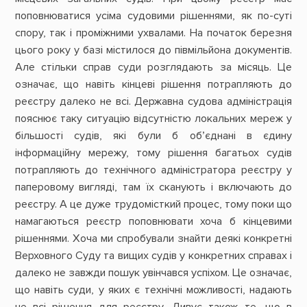
поповнюватися усіма судовими рішеннями, як по-суті
спору, так і проміжними ухвалами. На початок березня
цього року у базі містилося до півмільйона документів.
Але стільки справ суди розглядають за місяць. Це
означає, що навіть кінцеві рішення потрапляють до
реєстру далеко не всі. Державна судова адміністрація
пояснює таку ситуацію відсутністю локальних мереж у
більшості судів, які були б об’єднані в єдину
інформаційну мережу, тому рішення багатьох судів
потрапляють до технічного адміністратора реєстру у
паперовому вигляді, там їх сканують і включають до
реєстру. А це дуже трудомісткий процес, тому поки що
намагаються реєстр поповнювати хоча б кінцевими
рішеннями. Хоча ми спробували знайти деякі конкретні
Верховного Суду та вищих судів у конкретних справах і
далеко не завжди пошук увінчався успіхом. Це означає,
що навіть суди, у яких є технічні можливості, надають
не всі рішення для реєстру. Дивує також те, що в