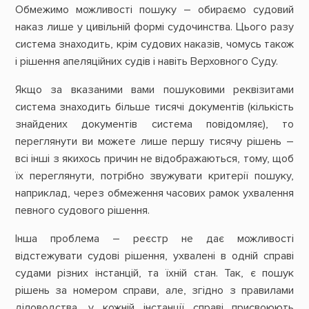
Обмежимо можливості пошуку – обираємо судовий
наказ лише у цивільній формі судочинства. Цього разу
система знаходить, крім судових наказів, чомусь також
і рішення апеляційних судів і навіть Верховного Суду.
Якщо за вказаними вами пошуковими реквізитами
система знаходить більше тисячі документів (кількість
знайдених документів система повідомляє), то
переглянути ви можете лише першу тисячу рішень –
всі інші з якихось причин не відображаються, тому, щоб
їх переглянути, потрібно звужувати критерії пошуку,
наприклад, через обмеження часових рамок ухвалення
певного судового рішення.
Інша проблема – реєстр не дає можливості
відстежувати судові рішення, ухвалені в одній справі
судами різних інстанцій, та їхній стан. Так, є пошук
рішень за номером справи, але, згідно з правилами
діловодства, у кожній інстанції справі присвоюють