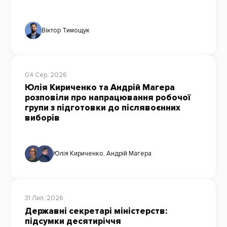
Віктор Тимощук
04 Сер, 2026
Юлія Кириченко та Андрій Магера
розповіли про напрацювання робочої
групи з підготовки до післявоєнних
виборів
Юлія Кириченко
,
Андрій Магера
31 Лип, 2026
Державні секретарі міністерств:
підсумки десятиріччя