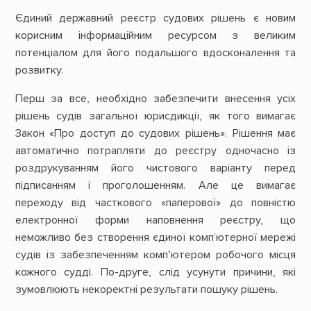
Єдиний державний реєстр судових рішень є новим
корисним інформаційним ресурсом з великим
потенціалом для його подальшого вдосконалення та
розвитку.
Перш за все, необхідно забезпечити внесення усіх
рішень судів загальної юрисдикції, як того вимагає
Закон «Про доступ до судових рішень». Рішення має
автоматично потрапляти до реєстру одночасно із
роздрукуванням його чистового варіанту перед
підписанням і проголошенням. Але це вимагає
переходу від часткового «паперової» до повністю
електронної форми наповнення реєстру, що
неможливо без створення єдиної комп‘ютерної мережі
судів із забезпеченням комп’ютером робочого місця
кожного судді. По-друге, слід усунути причини, які
зумовлюють некоректні результати пошуку рішень.