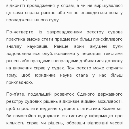
відкритті провадження у справі, а чи не вирішувалася
ця сама справа раніше або чи не знаходиться вона у
провадженні іншого суду.
По-четверте, із запровадженням реєстру судова
практика зможе стати предметом більш прискіпливого
аналізу науковців. Раніше вони змушені були
задовольнятися опублікованими у періодиці текстами
рішень або правдами і неправдами добиватися дозволу
на вивчення справ у судах. Тож реєстр може сприяти
тому, щоб юридична наука стала у нас більш
прикладною.
По-п‘яте, подальший розвиток Єдиного державного
реєстру судових рішень відкриває відмінні можливості,
щоб спростити ведення судової статистики. Кожен міг
би самостійно відшукати статистичну інформацію про
кількість справ чи рішень, обравши відповідні часові