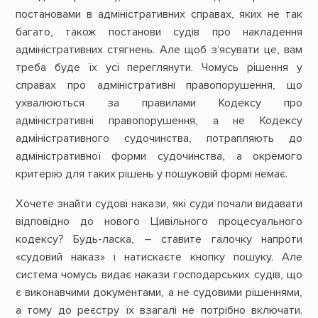
постановами в адміністративних справах, яких не так
багато, також постанови судів про накладення
адміністративних стягнень. Але щоб з‘ясувати це, вам
треба буде їх усі переглянути. Чомусь рішення у
справах про адміністративні правопорушення, що
ухвалюються за правилами Кодексу про
адміністративні правопорушення, а не Кодексу
адміністративного судочинства, потрапляють до
адміністративної форми судочинства, а окремого
критерію для таких рішень у пошуковій формі немає.
Хочете знайти судові накази, які суди почали видавати
відповідно до нового Цивільного процесуального
кодексу? Будь-ласка, – ставите галочку напроти
«судовий наказ» і натискаєте кнопку пошуку. Але
система чомусь видає накази господарських судів, що
є виконавчими документами, а не судовими рішеннями,
а тому до реєстру їх взагалі не потрібно включати.