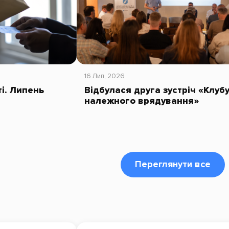
16 Лип, 2026
ті. Липень
Відбулася друга зустріч «Клуб
належного врядування»
Переглянути все