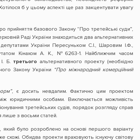
Хотілося б у цьому аспекті ще раз закцентувати увагу
ро прийняття базового Закону “Про третейські суди”,
Верховній Раді України знаходиться два альтернативних
епутатами України Пересуньком С.І., Шаровим І.Ф.,
атом Кінахом А. К., №6263-1. Найближчим часом
І. Б.
третього
альтернативного проекту (необхідно
ючого Закону України
“Про міжнародний комерційний
форм”
, є досить невдалим. Фактично цим проектом
між юридичними особами. Виключається можливість
іонування третейських судів, порядок розгляду справ
я лише з восьми статей.
, який було розроблено на основі першого варіанту
уже схожі. Обидва проекти враховують існуючу світову