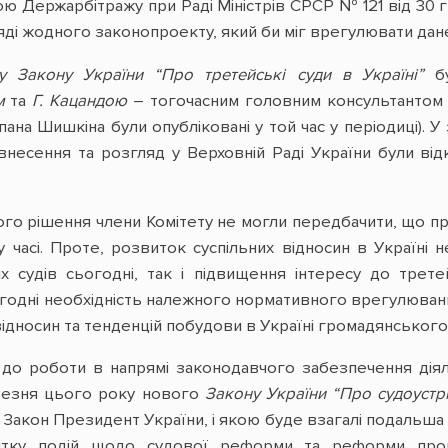
 Держарбітражу при Раді Міністрів СРСР № 121 від 30 гр
яді жодного законопроекту, який би міг врегулювати дане
у Закону України “Про третейські суди в Україні”
бу
м
та
Г. Кацандою
– тогочасним головним консультантом К
пана Шишкіна були опубліковані у той час у періодиці). 
внесення та розгляд у Верховній Раді України були відк
ого рішення члени Комітету не могли передбачити, що 
 часі. Проте, розвиток суспільних відносин в Україні н
их судів сьогодні, так і підвищення інтересу до тре
ьогодні необхідність належного нормативного врегулюван
ідносин та тенденцій побудови в Україні громадянського 
о роботи в напрямі законодавчого забезпечення діяль
езня цього року нового
Закону України “Про судоустр
 Закон Президент України, і якою буде взагалі подальша
итку подій щодо судової реформи та реформи проц