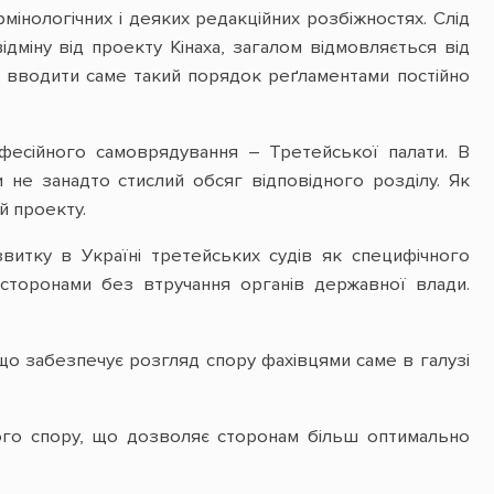
мінологічних і деяких редакційних розбіжностях. Слід
дміну від проекту Кінаха, загалом відмовляється від
є вводити саме такий порядок реґламентами постійно
фесійного самоврядування – Третейської палати. В
не занадто стислий обсяг відповідного розділу. Як
й проекту.
витку в Україні третейських судів як специфічного
 сторонами без втручання органів державної влади.
 що забезпечує розгляд спору фахівцями саме в галузі
ого спору, що дозволяє сторонам більш оптимально