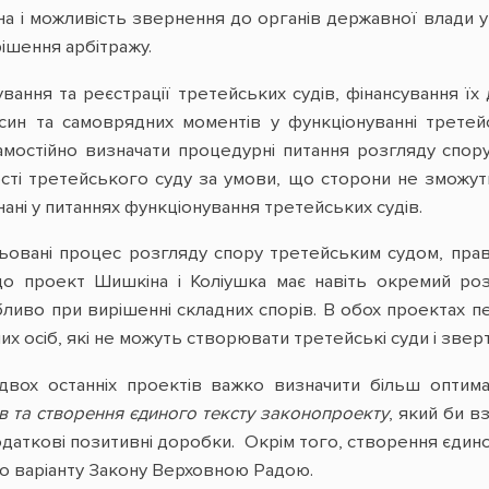
а і можливість звернення до органів державної влади 
рішення арбітражу.
ання та реєстрації третейських судів, фінансування їх 
син та самоврядних моментів у функціонуванні третей
остійно визначати процедурні питання розгляду спору.
ості третейського суду за умови, що сторони не зможу
ані у питаннях функціонування третейських судів.
ьовані процес розгляду спору третейським судом, прав
 що проект Шишкіна і Коліушка має навіть окремий р
бливо при вирішенні складних спорів. В обох проектах п
х осіб, які не можуть створювати третейські суди і зверт
 двох останніх проектів важко визначити більш оптима
ів та створення єдиного тексту законопроекту
, який би в
одаткові позитивні доробки. Окрім того, створення єдин
го варіанту Закону Верховною Радою.