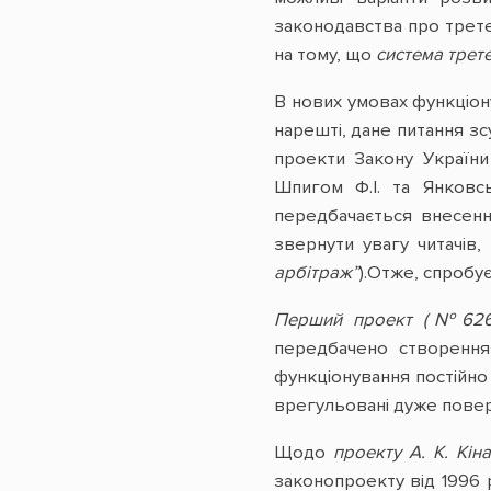
законодавства про трете
на тому, що
система трете
В нових умовах функціон
нарешті, дане питання зс
проекти Закону України
Шпигом Ф.І. та Янков
передбачається внесенн
звернути увагу читачів
арбітраж”
).Отже, спробу
Перший проект (№626
передбачено створення
функціонування постійно
врегульовані дуже повер
Щодо
проекту А. К. Кін
законопроекту від 1996 