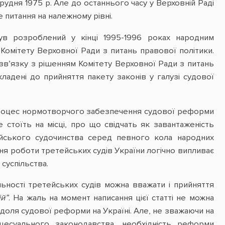
удня 1975 р. Але до останнього часу у Верховній Раді
 питання на належному рівні.
в розроблений у кінці 1995-1996 роках народним
омітету Верховної Ради з питань правової політики.
У зв’язку з рішенням Комітету Верховної Ради з питань
ладені до прийняття пакету законів у галузі судової
процес нормотворчого забезпечення судової реформи
е стоїть на місці, про що свідчать як завантаженість
тейського судочинства серед певного кола народних
ня роботи третейських судів України логічно випливає
суспільства.
ності третейських судів можна вважати і прийняття
ій”
. На жаль на момент написання цієї статті не можна
 доля судової реформи на Україні. Але, не зважаючи на
есуального законодавства, необхідність реформи