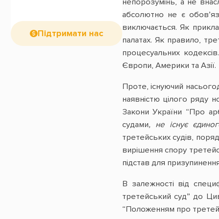
непорозумінь, а не внас
абсолютно не є обов’яз
виключається. Як прикла
Підтримати нас
палатах. Як правило, тре
процесуальних кодексів
Європи, Америки та Азії.
Проте, існуючий насього
наявністю цілого ряду н
Закони України “Про арб
судами
, не існує єдино
третейських судів, поряд
вирішення спору третей
підстав для призупиненн
В залежності від специ
третейський суд” до Цив
“Положенням про третейс