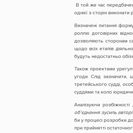
В той же час передбачен
однієї з сторін виконати 
Визначені питання формув
роллю договірних відно
дозволяють сторонам сам
щодо всіх етапів діяльн
будуть недостатньо обізн
Також проектами урегул
угоди. Слід зазначити,
третейського судді, осо
суддями та коло юридични
Аналізуючи розбіжності
об’єднання зусиль автор
би у процесі розробки д
при прийнятті остаточно