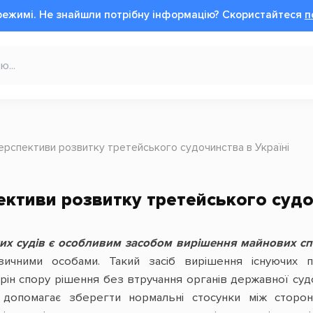
режимі.
Не знайшли потрібну інформацію?
Cкористайтеся
п
перспективи розвитку третейського судочинства в Україні
пективи розвитку третейського судо
х судів є
особливим засобом вирішення майнових сп
ичними особами. Такий засіб вирішення існуючих 
рін спору рішення без втручання органів державної судо
 допомагає зберегти нормальні стосунки між сторо