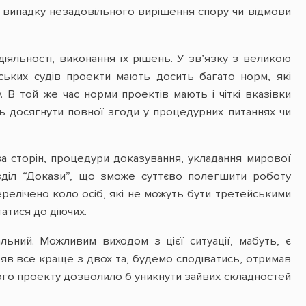
у випадку незадовільного вирішення спору чи відмови
діяльності, виконання їх рішень. У зв’язку з великою
ських судів проекти мають досить багато норм, які
 В той же час норми проектів мають і чіткі вказівки
ть досягнути повної згоди у процедурних питаннях чи
а сторін, процедури доказування, укладання мирової
озділ “Докази”, що зможе суттєво полегшити роботу
ерелічено коло осіб, які не можуть бути третейськими
атися до діючих.
льний. Можливим виходом з цієї ситуації, мабуть, є
зяв все краще з двох та, будемо сподіватись, отримав
ого проекту дозволило б уникнути зайвих складностей