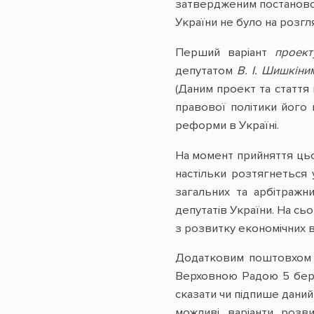
затвердженим постановою
України не було на розгл
Перший варіант
проект
депутатом
В. І. Шишкіни
(Даним проект та стаття 
правової політики його 
реформи в Україні.
На момент прийняття ць
настільки розтягнеться у
загальних та арбітражн
депутатів України. На с
з розвитку економічних в
Додатковим поштовхом д
Верховною Радою 5 бер
сказати чи підпише даний
можливі варіанти розв