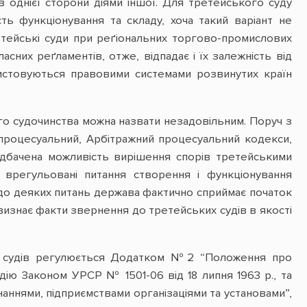
в однієї сторони діями іншої. Для третейського суду
ть функціонування та складу, хоча такий варіант не
етейські суди при реґіональних торгово-промислових
асних реґламентів, отже, відпадає і їх залежність від
ристовуються правовими системами розвинутих країн
ого судочинства можна назвати незадовільним. Поруч з
й процесуальний, Арбітражний процесуальний кодекси,
редбачена можливість вирішення спорів третейськими
врегульовані питання створення і функціонування
 щодо деяких питань держава фактично сприймає початок
 визнає факти звернення до третейських судів в якості
ких судів регулюється Додатком №2 “Положення про
ію Законом УРСР № 1501-06 від 18 липня 1963 р., та
аннями, підприємствами організаціями та установами”,