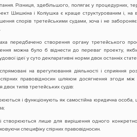
ання. Різниця, здебільшого, полягає у процедурних, тер
ект Шишкіна і Коліушка є краще структурованим і, на ві
шення спорів третейськими судами, хоча і не забороня
.
наха передбачено створення органу третейського про
ення можна було б віднести до переваг проекту, якби 
дової ідеї у суто декларативні норми двох останніх стате
прямовані на врегулювання діяльності і сприяння роз
 спірних правовідносин шляхом досягнення згоди між
 двох типів третейських судів:
ворюються і функціонують як самостійна юридична особа,
а;
які створюються лише для вирішення одного конкретн
аховуючи специфіку спірних правовідносин.