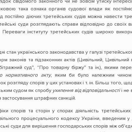
лідок свідомого законного чи не зовсім утиску інтересі
ковою така ознака органів судової влади як постійніс
д постійно діючих третейських судів можна навести тр
тейські суди розглядають справи відповідно до своїх вл
. Переваги інституту третейських судів широко вико
дні стан українського законодавства у галузі третейськ
орм законів та підзаконних актів (Цивільний, Цивільни
ітражний суд”, “Про товарну біржу” та ін.), якими пе
го нормативного акту
, яким би було належним чином 
ок розгляду спорів у цих установах і т. ін. Більш того,
ським судом як спробу
ухилення від відповідальності
і не
я застосування штрафних санкцій.
фіки спорів та сторін у спорах діяльність третейсь
ільного процесуального кодексу України, введеним у д
ькі суди для вирішення господарських спорів між об’єдн