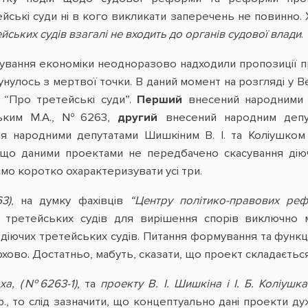
йські суди ні в кого викликати заперечень не повинно. 
йських судів взагалі не входить до органів судової влади
.
ування економіки неодноразово надходили пропозиції п
унулось з мертвої точки. В даний момент на розгляді у 
 “Про третейські суди”.
Перший
внесений народними д
ським М.А., №6263,
другий
внесений народним депут
я народними депутатами Шишкіним В. І. та Коліушком 
, що даними проектами не передбачено скасування ді
ємо коротко охарактеризувати усі три.
3)
, на думку фахівців
“Центру політико-правових ре
 третейських судів для вирішення спорів виключно 
 діючих третейських судів. Питання формування та функц
хово. Достатньо, мабуть, сказати, що проект складаєтьс
аха, (№6263-1)
, та
проекту В. І. Шишкіна і І. Б. Коліушка
р., то слід зазначити, що концептуально дані проекти д