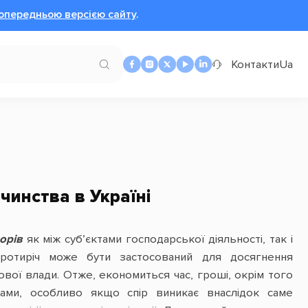
опередньою версією сайту
.
Контакти
Ua
чинства в Україні
орів
як між суб’єктами господарської діяльності, так і
протиріч може бути застосований для досягнення
вої влади. Отже, економиться час, гроші, окрім того
нами, особливо якщо спір виникає внаслідок саме