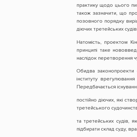
практику щодо цього пит
також зазначити, що про
позовного порядку вирі
діючих третейських судів
Натомість, проектом Кі
принципі таке нововвед
наслідок перетворення чу
Обидва законопроекти с
інституту врегулювання
Передбачається існування
постійно діючих, які ст
третейського судочинств
та третейських судів, 
підбирати склад суду, вр