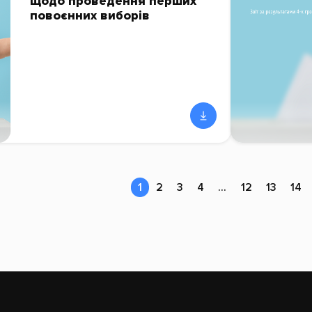
щодо проведення перших
повоєнних виборів
1
2
3
4
…
12
13
14