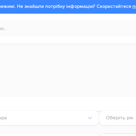
режимі.
Не знайшли потрібну інформацію?
Cкористайтеся
п
ора
Оберіть рік