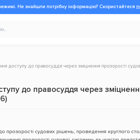
режимі.
Не знайшли потрібну інформацію?
Cкористайтеся
п
ня доступу до правосуддя через зміцнення прозорості судов
тупу до правосуддя через зміцнення
6)
до прозорості судових рішень, проведення круглого сто
вищення прозорості судової системи» за участю представ