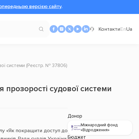
опередньою версією сайту
.
Контакти
En
Ua
ої системи (Реєстр. № 37806)
 прозорості судової системи
Донор
Міжнародний фонд
лу «Як покращити доступ до
«Відродження»
Бюджет
ників Ради суддів України,