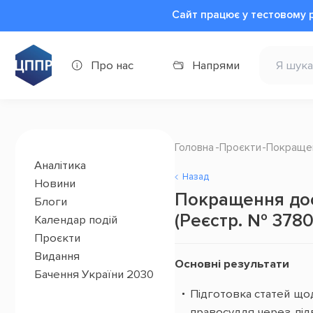
Сайт працює у тестовому 
Про нас
Напрями
Головна
Проєкти
Покращен
Аналітика
Назад
Новини
Покращення дос
Блоги
(Реєстр. № 3780
Календар подій
Проєкти
Видання
Основні результати
Бачення України 2030
Підготовка статей що
правосуддя через під