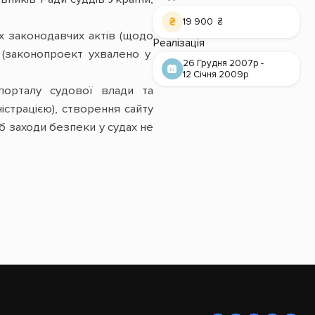
19 900 ₴
х законодавчих актів (щодо
Реалізація
 (законопроект ухвалено у
26 Грудня 2007р -
12 Січня 2009р
порталу судової влади та
страцією), створення сайту
б заходи безпеки у судах не