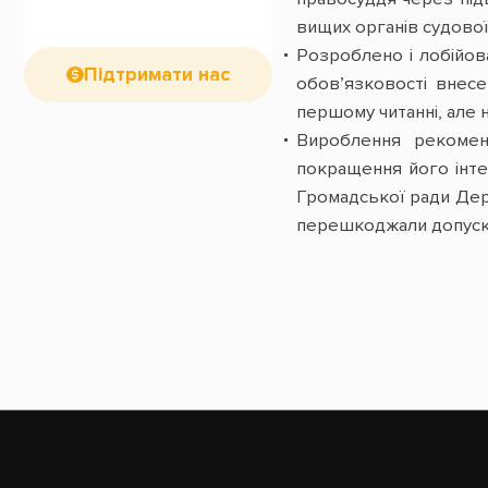
вищих органів судової 
Розроблено і лобійов
Підтримати нас
обов’язковості внес
першому читанні, але н
Вироблення рекомен
покращення його інте
Громадської ради Держ
перешкоджали допуску