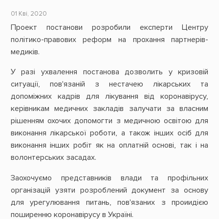
01 Кві, 2020
Проект постанови розробили експерти Центру
політико-правових реформ на прохання партнерів-
медиків.
У разі ухвалення постанова дозволить у кризовій
ситуації, пов'язаній з нестачею лікарських та
допоміжних кадрів для лікування від коронавірусу,
керівникам медичних закладів залучати за власним
рішенням охочих допомогти з медичною освітою для
виконання лікарської роботи, а також інших осіб для
виконання інших робіт як на оплатній основі, так і на
волонтерських засадах.
Заохочуємо представників влади та профільних
організацій узяти розроблений документ за основу
для урегулювання питань, пов'язаних з проиидією
поширенню коронавірусу в Україні.