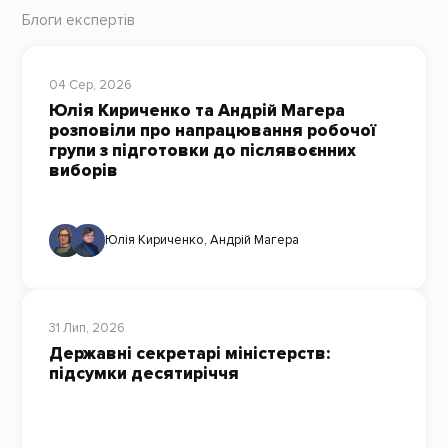
Блоги експертів
04 Сер, 2026
Юлія Кириченко та Андрій Магера
розповіли про напрацювання робочої
групи з підготовки до післявоєнних
виборів
Юлія Кириченко
,
Андрій Магера
31 Лип, 2026
Державні секретарі міністерств:
підсумки десятиріччя