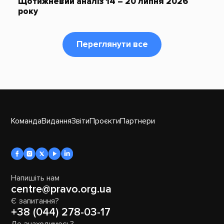
Щотижневий аналіз 14 – 20 липня 2026
року
Переглянути все
Команда
Видання
Звіти
Проєкти
Партнери
Напишіть нам
centre@pravo.org.ua
Є запитання?
+38 (044) 278-03-17
Де знаходимось?