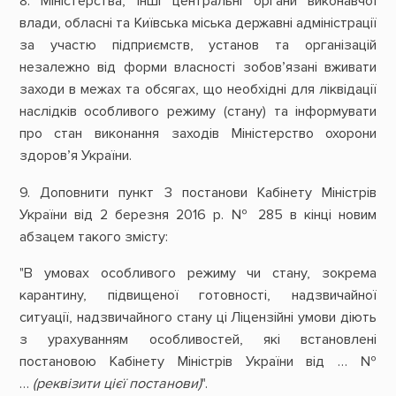
8. Міністерства, інші центральні органи виконавчої
влади, обласні та Київська міська державні адміністрації
за участю підприємств, установ та організацій
незалежно від форми власності зобов’язані вживати
заходи в межах та обсягах, що необхідні для ліквідації
наслідків особливого режиму (стану) та інформувати
про стан виконання заходів Міністерство охорони
здоров’я України.
9. Доповнити пункт 3 постанови Кабінету Міністрів
України від 2 березня 2016 р. № 285 в кінці новим
абзацем такого змісту:
"В умовах особливого режиму чи стану, зокрема
карантину, підвищеної готовності, надзвичайної
ситуації, надзвичайного стану ці Ліцензійні умови діють
з урахуванням особливостей, які встановлені
постановою Кабінету Міністрів України від … №
…
(реквізити цієї постанови)
".