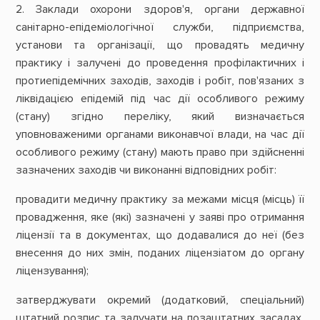
2. Заклади охорони здоров'я, органи державної
санітарно-епідеміологічної служби, підприємства,
установи та організації, що провадять медичну
практику і залучені до проведення профілактичних і
протиепідемічних заходів, заходів і робіт, пов'язаних з
ліквідацією епідемій під час дії особливого режиму
(стану) згідно переліку, який визначається
уповноваженими органами виконавчої влади, на час дії
особливого режиму (стану) мають право при здійсненні
зазначених заходів чи виконанні відповідних робіт:
провадити медичну практику за межами місця (місць) її
провадження, яке (які) зазначені у заяві про отримання
ліцензії та в документах, що додавалися до неї (без
внесення до них змін, поданих ліцензіатом до органу
ліцензування);
затверджувати окремий (додатковий, спеціальний)
штатний розпис та залучати на позаштатних засадах,