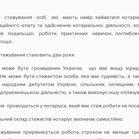
 стажування осіб, які мають намір займатися нотаріал
ційного іспиту та здійснення нотаріальної діяльності, 
я подальшої роботи практичних навичок, поглибленн
 тощо.
стажування становить два роки.
са може бути громадянин України, що має вищу юридичн
а. Не може бути стажистом особа, яка має судимість, а 
 народним депутатом України, сільським, селищним,
дприємницькою діяльністю, а також виконує іншу оплачува
ня проводиться у нотарiуса, який має стаж робити на посад
альний склад стажистів нотаріус визначає самостійно.
тажування прирівнюється робота строком не менше трьо