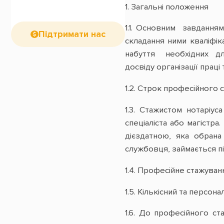
1. Загальні положення
1.1. Основним завданням
Підтримати нас
складання ними кваліфіка
набуття необхідних дл
досвіду організації праці
1.2. Строк професійного 
1.3. Стажистом нотаріу
спеціаліста або магістр
дієздатною, яка обрана
службовця, займається пі
1.4. Професійне стажуван
1.5. Кількісний та персон
1.6. До професійного с