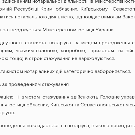
дійсненням нотаріальної діяльності, в Міністерстві юстиц
омній Республіці Крим, обласних, Київському і Севасто
матися нотаріальною діяльністю, відповідає вимогам Закону
 затверджується Міністерством юстиції України.
ідсутності стажиста нотаріуса за місцем проходження 
ищним, міським головою, хворобою, призовом на військ
иною тощо) в строк стажування не зараховуються.
 стажистом нотаріальних дій категорично забороняється.
ль за проведенням стажування
зацією і змістом стажування здійснюють Головне управлі
ння юстиції обласних, Київської та Севастопольської місь
ріусів.
 проведення покладається на нотаріуса, в якого проходить