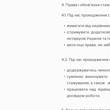
4. Права і обов’язки стаж
4.1. Під час проходження
вимагати від керівник
отримувати додаткову 
нотаріусів України та 
мати інші права, не з
4.2. Під час проходження
додержуватись чинного
сумлінно виконувати
стажування, а також в
працювати над підви
досвідом роботи.