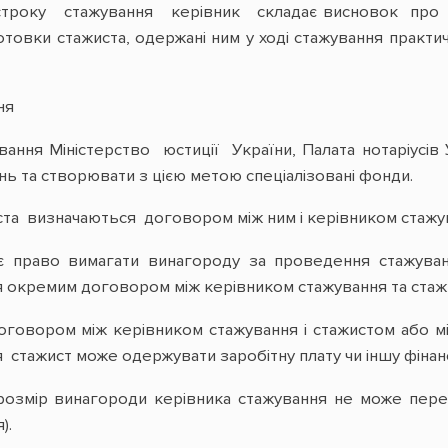
 строку стажування керівник складає висновок про 
отовки стажиста, одержані ним у ході стажування практи
ня
жування Міністерство юстиції України, Палата нотаріусів
нь та створювати з цією метою спеціалізовані фонди.
ста визначаються договором між ним і керівником стажу
є право вимагати винагороду за проведення стажуван
 окремим договором між керівником стажування та стаж
овором між керівником стажування і стажистом або між
стажист може одержувати заробітну плату чи іншу фінанс
розмір винагороди керівника стажування не може перев
).