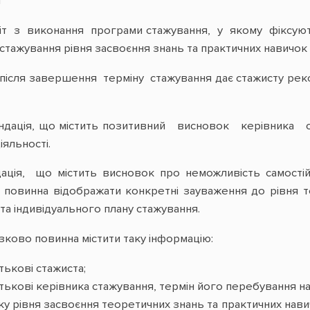
я
віт з виконання програми стажування, у якому фіксуют
стажування рівня засвоєння знань та практичних навичок
я після завершення терміну стажування дає стажисту р
ація, що містить позитивний висновок керівника ста
іяльності.
ція, що містить висновок про неможливість самостійн
 повинна відображати конкретні зауваження до рівня 
а індивідуального плану стажування.
зково повинна містити таку інформацію:
атькові стажиста;
атькові керівника стажування, термін його перебування на 
у рівня засвоєння теоретичних знань та практичних навич