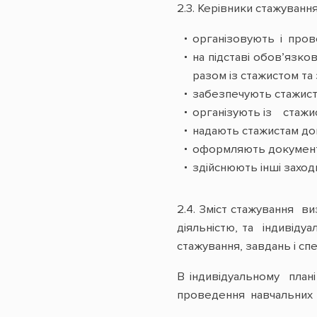
2.3. Керівники стажування
організовують і пров
на підставі обов’язко
разом із стажистом та
забезпечують стажист
організують із стажис
надають стажистам доп
оформляють документ
здійснюють інші заход
2.4. Зміст стажування в
діяльністю, та індивід
стажування, завдань і спе
В індивідуальному план
проведення навчальних за