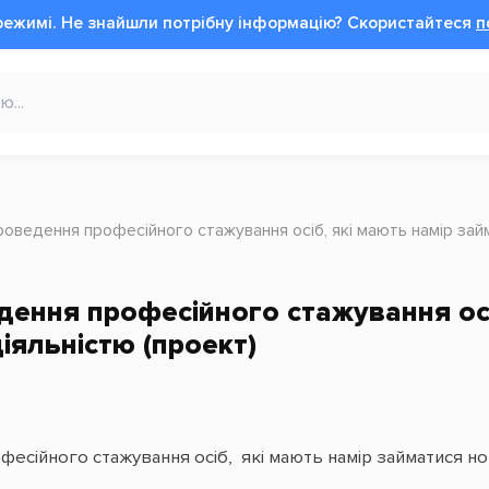
режимі.
Не знайшли потрібну інформацію?
Cкористайтеся
п
роведення професійного стажування осіб, які мають намір зай
ення професійного стажування осі
іяльністю (проект)
есійного стажування осіб, які мають намір займатися но