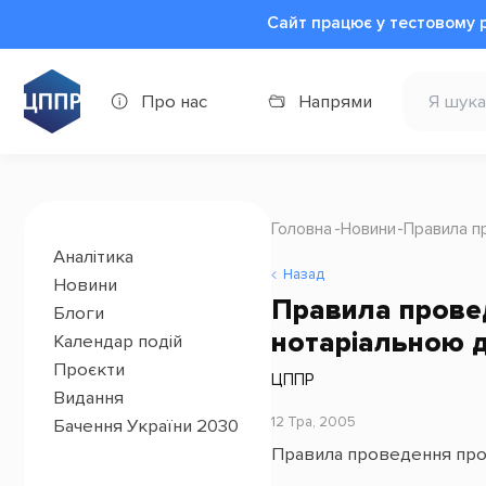
Сайт працює у тестовому 
Про нас
Напрями
Головна
Новини
Правила п
Аналітика
Назад
Новини
Правила провед
Блоги
нотаріальною д
Календар подій
Проєкти
ЦППР
Видання
12 Тра, 2005
Бачення України 2030
Правила проведення проф