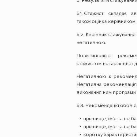
5. Результати стажуванн
5.1. Стажист складає з
також оцінка керівником 
5.2. Керівник стажуванн
негативною.
Позитивною є рекоменд
стажистом нотаріальної д
Негативною є рекоменда
Негативна рекомендація
виконання ним програми т
5.3. Рекомендація обов’я
прізвище, ім’я та по б
прізвище, ім’я та по б
коротку характеристик