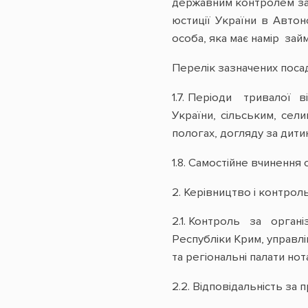
державним контролем за з
юстиції України в Автон
особа, яка має намір зай
Перелік зазначених посад
1.7. Періоди тривалої в
України, сільським, сел
пологах, догляду за дит
1.8. Самостійне вчинення
2. Керівництво і контро
2.1. Контроль за органі
Республіки Крим, управлі
та регіональні палати нота
2.2. Відповідальність за