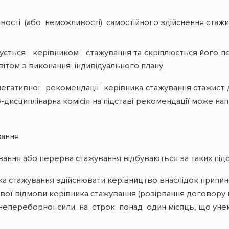
сті (або неможливості) самостійного здійснення стажис
исується керівником стажування та скріплюється його 
вітом з виконання індивідуального плану
егативної рекомендації керівника стажування стажист до
о-дисциплінарна комісія на підставі рекомендації може н
вання
жування або перерва стажування відбуваються за таких підс
а стажування здійснювати керівництво внаслідок припине
вої відмови керівника стажування (розірвання договору 
непереборної сили на строк понад один місяць, що ун