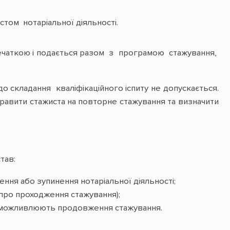
том нотаріальної діяльності.
печаткою і подається разом з програмою стажування,
 складання кваліфікаційного іспиту не допускається.
аправити стажиста на повторне стажування та визначити
тав:
ння або зупинення нотаріальної діяльності;
про проходження стажування);
еможливлюють продовження стажування.