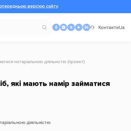
опередньою версією сайту
.
Контакти
Ua
матися нотаріальною діяльністю (проект)
б, які мають намір займатися
таріальною діяльністю