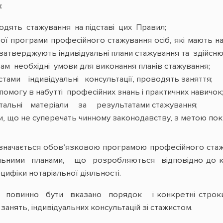
:
одять стажування на підставі цих Правил;
вої програми професійного стажування осіб, які мають 
 затверджують індивідуальні плани стажування та здійсн
ам необхідні умови для виконання планів стажування;
тами індивідуальні консультації, проводять заняття;
омогу в набутті професійних знань і практичних навичок
альні матеріали за результатами стажування;
и, що не суперечать чинному законодавству, з метою по
изначається обов’язковою програмою професійного стаж
уальними планами, що розробляються відповідно до к
цифіки нотаріальної діяльності.
і повинно бути вказано порядок і конкретні строки 
нять, індивідуальних консультацій зі стажистом.