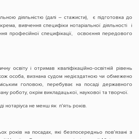
ьною діяльністю (далі – стажисти), є підготовка до
зокрема, вивчення специфіки нотаріальної діяльності і
я професійної специфікації, освоєння передового
у освіту i отримав квалiфiкацiйно-освiтнiй рівень
також особа, визнана судом недієздатною чи обмежено
 міським головою, перебуває на посаді державного
ну роботу, окрім викладацької, наукової та творчої.
і нотарiуса не менш як п’ять років.
х років на посадах, які безпосередньо пов’язані з