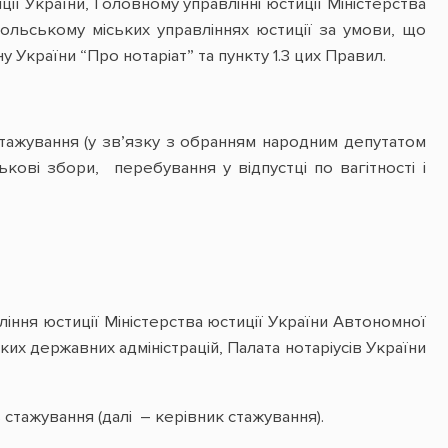
ії України, Головному управлінні юстиції Міністерства
польському міських управліннях юстиції за умови, що
 України “Про нотаріат” та пункту 1.3 цих Правил.
стажування (у зв’язку з обранням народним депутатом
ові збори, перебування у відпустці по вагітності і
ння юстиції Міністерства юстиції України Автономної
ких державних адміністрацій, Палата нотаріусів України
 стажування (далі – керівник стажування).