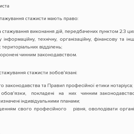
иста
 стажування стажисти мають право:
а стажування виконання дій, передбачених пунктом 2.3 ци
інформаційну, технічну, організаційну, фінансову та ін
їх територіальних відділень;
аборонені чинним законодавством.
 стажування стажисти зобов’язані:
 законодавства та Правил професійної етики нотаріуса;
 обов’язки, покладені на них чинним законодавств
изначені індивідуальними планами;
щенням свого професійного рівня, оволодівати орган