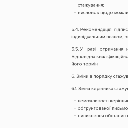
стажування;
висновок щодо можливо
5.4. Рекомендація підп
індивідуальним планом, з
5.5. У разі отримання н
Відповідна кваліфікаційн
його термін.
6. Зміни в порядку стажу
6.1. Зміна керівника ста
неможливості керівник
обґрунтованої письмо
виникнення обставин 