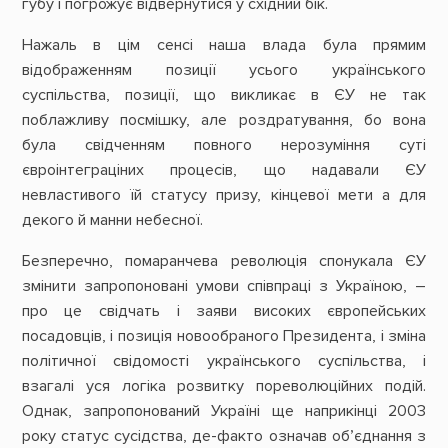
губу і погрожує відвернутися у східний бік.
Нажаль в цім сенсі наша влада була прямим
відображенням позиції усього українського
суспільства, позиції, що викликає в ЄУ не так
поблажливу посмішку, але роздратування, бо вона
була свідченням повного нерозуміння суті
євроінтеграціних процесів, що надавали ЄУ
невластивого їй статусу призу, кінцевої мети а для
декого й манни небесної.
Безперечно, помаранчева революція спонукала ЄУ
змінити запропоновані умови співпраці з Україною, –
про це свідчать і заяви високих європейських
посадовців, і позиція новообраного Президента, і зміна
політичної свідомості українського суспільства, і
взагалі уся логіка розвитку пореволюційних подій.
Однак, запропонований Україні ще наприкінці 2003
року статус сусідства, де-факто означав об’єднання з