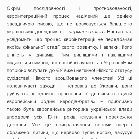
Окрім послідовності і прогнозованості,
євроінтеграційний процес наділений ще однією
засадничою рисою, що не враховується більшістю
українських дослідників –
перманентність
. Настав час
усвідомити, що процес євроінтеграції не передбачає
якоїсь фінальної стадії свого розвитку. Навпаки, його
цінність у динаміці. Тим дивнішими і наївнішими
видаються вимоги, що постійно лунають в Україні: «Нам
потрібно вступати до ЄУ вже і негайно! Ніякого статусу
сусідства! Ніякого асоційованого членства! Усі ці
половинчасті заходи – неповага до України, вони
руйнують її одвічне прагнення з’єднатися в єдиній
європейській родині народів-братів» – приблизно
такою була європейська риторика української влади
впродовж усіх 13-ти років існування незалежної
держави. Усе це приправлялося позами вперто
ображеної дитини, що нервово тупає ногою, закусує