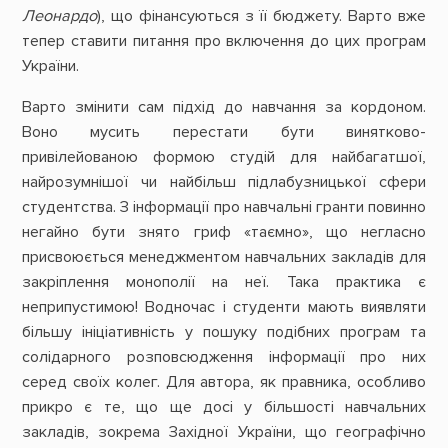
Леонардо
), що фінансуються з її бюджету. Варто вже
тепер ставити питання про включення до цих програм
України.
Варто змінити сам підхід до навчання за кордоном.
Воно мусить перестати бути винятково-
привілейованою формою студій для найбагатшої,
найрозумнішої чи найбільш підлабузницької сфери
студентства. З інформації про навчальні гранти повинно
негайно бути знято гриф «таємно», що негласно
присвоюється менеджментом навчальних закладів для
закріплення монополії на неї. Така практика є
неприпустимою! Водночас і студенти мають виявляти
більшу ініціативність у пошуку подібних програм та
солідарного розповсюдження інформації про них
серед своїх колег. Для автора, як правника, особливо
прикро є те, що ще досі у більшості навчальних
закладів, зокрема Західної України, що географічно