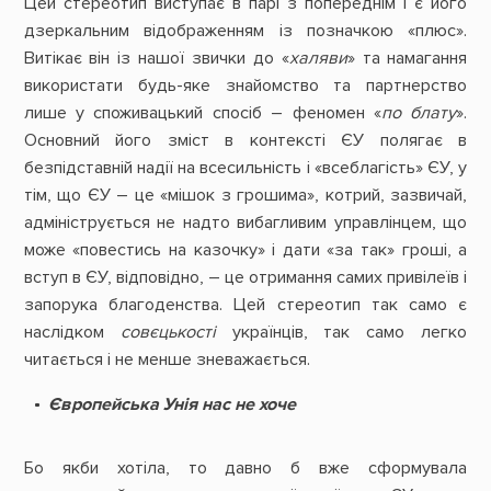
Цей стереотип виступає в парі з попереднім і є його
дзеркальним відображенням із позначкою «плюс».
Витікає він із нашої звички до «
халяви
» та намагання
використати будь-яке знайомство та партнерство
лише у споживацький спосіб – феномен «
по блату
».
Основний його зміст в контексті ЄУ полягає в
безпідставній надії на всесильність і «всеблагість» ЄУ, у
тім, що ЄУ – це «мішок з грошима», котрий, зазвичай,
адмініструється не надто вибагливим управлінцем, що
може «повестись на казочку» і дати «за так» гроші, а
вступ в ЄУ, відповідно, – це отримання самих привілеїв і
запорука благоденства. Цей стереотип так само є
наслідком
совєцькості
українців, так само легко
читається і не менше зневажається.
Європейська Унія нас не хоче
Бо якби хотіла, то давно б вже сформувала