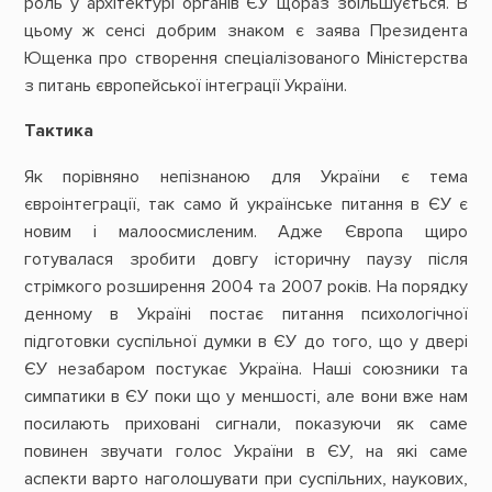
роль у архітектурі органів ЄУ щораз збільшується. В
цьому ж сенсі добрим знаком є заява Президента
Ющенка про створення спеціалізованого Міністерства
з питань європейської інтеграції України.
Тактика
Як порівняно непізнаною для України є тема
євроінтеграції, так само й українське питання в ЄУ є
новим і малоосмисленим. Адже Європа щиро
готувалася зробити довгу історичну паузу після
стрімкого розширення 2004 та 2007 років. На порядку
денному в Україні постає питання психологічної
підготовки суспільної думки в ЄУ до того, що у двері
ЄУ незабаром постукає Україна. Наші союзники та
симпатики в ЄУ поки що у меншості, але вони вже нам
посилають приховані сигнали, показуючи як саме
повинен звучати голос України в ЄУ, на які саме
аспекти варто наголошувати при суспільних, наукових,