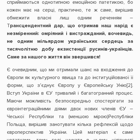
сприймаються однотипною емоційною патетикою, бо
кожен має на серці, практично, те ж саме, вирішив
обмежити власні лиш одним реченням –
Т
рансцендентний дар, що отримав наш нарід є
незміренний: омріяний і вистражданий, вочевидь,
не одним мільярдом українських сердець за
тисячолітню добу екзистенції русинів-українців.
Cаме за нашого життя він звершився!
Є очевидним, що ми отримали шанс на входження до
Європи як культурного явища та до інституційованої її
форми, що з’єднує Європу у Європейську Унію[2].
Вступ України в ЄУ тривалий і багатогранний процес.
Маючи можливість безпосередньо спостерігати за
євроінтеграційними діями двох нових членів ЄУ –
Чеської Республіки та (меншою мірою)Республіки
Польща, вирішив занотувати кілька рефлексій щодо
європерспектив України. Цей матеріал є саме