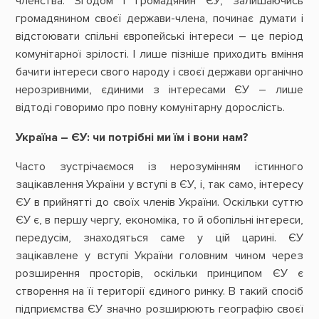
членства. Згодом і громадянин ЄУ, залишаючись
громадянином своєї держави-члена, починає думати і
відстоювати спільні європейські інтереси – це період
комунітарної зрілості. І лише пізніше приходить вміння
бачити інтереси свого народу і своєї держави органічно
нерозривними, єдиними з інтересами ЄУ – лише
відтоді говоримо про повну комунітарну дорослість.
Україна – ЄУ:
чи потрібні ми їм і вони нам?
Часто зустрічаємося із нерозумінням істинного
зацікавлення України у вступі в ЄУ, і, так само, інтересу
ЄУ в прийнятті до своїх членів України. Оскільки суттю
ЄУ є, в першу чергу, економіка, то й обопільні інтереси,
передусім, знаходяться саме у цій царині. ЄУ
зацікавлене у вступі України головним чином через
розширення просторів, оскільки принципом ЄУ є
створення на її території єдиного ринку. В такий спосіб
підприємства ЄУ значно розширюють географію своєї