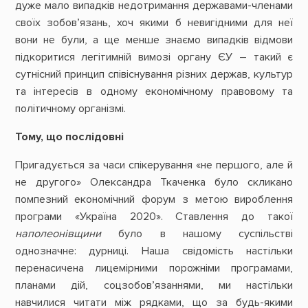
дуже мало випадків недотримання державами-членами
своїх зобов’язань, хоч якими б невигідними для неї
вони не були, а ще менше знаємо випадків відмови
підкоритися легітимній вимозі органу ЄУ – такий є
сутнісний принцип співіснування різних держав, культур
та інтересів в одному економічному правовому та
політичному організмі.
Тому, що
послідовні
Пригадується за часи спікерування «не першого, але й
не другого» Олександра Ткаченка було скликано
помпезний економічний форум з метою вироблення
програми «Україна 2020». Ставлення до такої
наполеонівщини
було в нашому суспільстві
однозначне: дурниці. Наша свідомість настільки
перенасичена лицемірними порожніми програмами,
планами дій, соцзобов’язаннями, ми настільки
навчилися читати між рядками, що за будь-якими