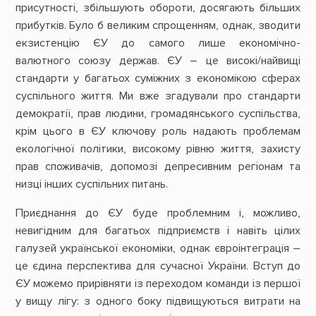
присутності, збільшують обороти, досягають більших
прибутків. Було б великим спрощенням, однак, зводити
екзистенцію ЄУ до самого лише економічно-
валютного союзу держав. ЄУ – це високі/найвищі
стандарти у багатьох суміжних з економікою сферах
суспільного життя. Ми вже згадували про стандарти
демократії, прав людини, громадянського суспільства,
крім цього в ЄУ ключову роль надають проблемам
екологічної політики, високому рівню життя, захисту
прав споживачів, допомозі депресивним регіонам та
низці інших суспільних питань.
Приєднання до ЄУ буде проблемним і, можливо,
невигідним для багатьох підприємств і навіть цілих
галузей української економіки, однак євроінтеграція –
це єдина перспектива для сучасної України. Вступ до
ЄУ можемо прирівняти із переходом команди із першої
у вищу лігу: з одного боку підвищуються витрати на