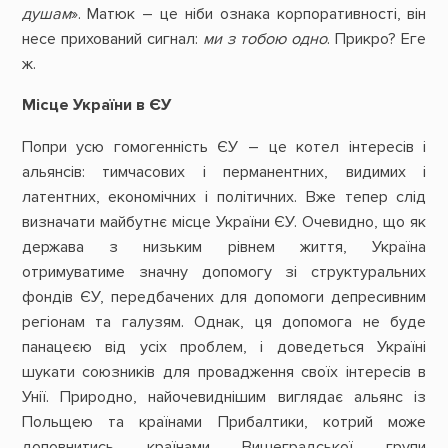
душам
». Матюк – це ніби ознака корпоративності, він
несе прихований сигнал:
ми з тобою одно
. Прикро? Еге
ж.
Місце України в ЄУ
Попри усю гомогенність ЄУ – це котел інтересів і
альянсів: тимчасових і перманентних, видимих і
латентних, економічних і політичних. Вже тепер слід
визначати майбутнє місце України ЄУ. Очевидно, що як
держава з низьким рівнем життя, Україна
отримуватиме значну допомогу зі структуральних
фондів ЄУ, передбачених для допомоги депресивним
регіонам та галузям. Однак, ця допомога не буде
панацеєю від усіх проблем, і доведеться Україні
шукати союзників для провадження своїх інтересів в
Унії. Природно, найочевиднішим виглядає альянс із
Польщею та країнами Прибалтики, котрий може
доповнитись країнами Вишеградської групи