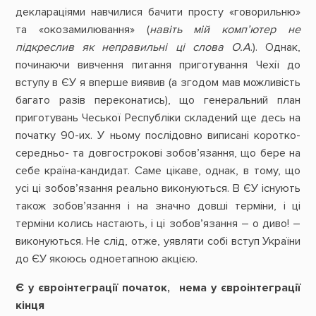
деклараціями навчилися бачити просту «говорильню»
та «окозамилювання» (
навіть мій комп’ютер не
підкреслив як неправильні ці слова О.А
.). Однак,
починаючи вивчення питання приготування Чехії до
вступу в ЄУ я вперше виявив (а згодом мав можливість
багато разів переконатись), що генеральний план
приготувань Чеської Республіки складений ще десь на
початку 90-их. У ньому послідовно виписані коротко-
середньо- та довгострокові зобов’язання, що бере на
себе країна-кандидат. Саме цікаве, однак, в тому, що
усі ці зобов’язання реально виконуються. В ЄУ існують
також зобов’язання і на значно довші терміни, і ці
терміни колись настають, і ці зобов’язання – о диво! –
виконуються. Не слід, отже, уявляти собі вступ України
до ЄУ якоюсь одноетапною акцією.
Є у євроінтеграції початок, нема у євроінтеграції
кінця