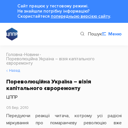
Сайт працює у тестовому режимі.
Не знайшли потрібну інформацію?
Cкористайтеся
попередньою версією сайту
.
Пошук
Меню
Головна
Новини
Пореволюційна Україна – візія капітального
євроремонту
Назад
Пореволюційна Україна – візія
капітального євроремонту
ЦППР
05 Бер, 2010
Передуючи реакції читача, котрому усі радісні
міркування про помаранчеву революцію вже