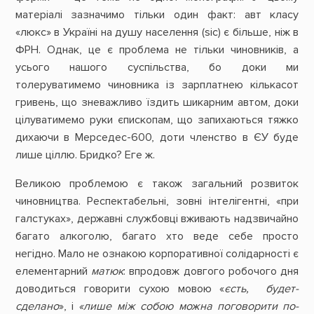
матеріалі зазначимо тільки один факт: авт класу
«люкс» в Україні на душу населення (sic) є більше, ніж в
ФРН. Однак, це є проблема не тільки чиновників, а
усього нашого суспільства, бо доки ми
толеруватимемо чиновника із зарплатнею кількасот
гривень, що зневажливо їздить шикарним автом, доки
цілуватимемо руки єпископам, що запихаються тяжко
дихаючи в Мерседес-600, доти членство в ЄУ буде
лише ціллю. Бридко? Еге ж.
Великою проблемою є також загальний розвиток
чиновництва. Респектабельні, зовні інтелігентні, «при
галстуках», державні службовці вживають надзвичайно
багато алкоголю, багато хто веде себе просто
негідно. Мало не ознакою корпоративної солідарності є
елементарний
матюк
: впродовж довгого робочого дня
доводиться говорити сухою мовою «
єсть, будет-
сделано
», і
«лише між собою можна поговорити по-