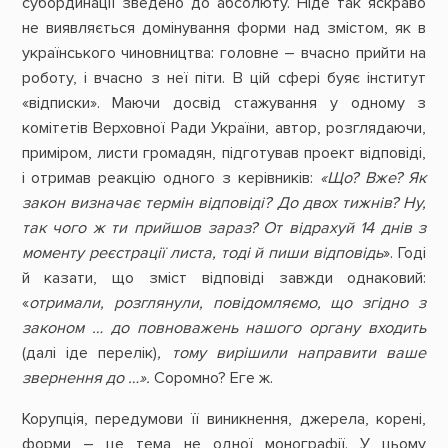
субординації зведено до абсолюту. Ніде так яскраво
не виявляється домінування форми над змістом, як в
українського чиновництва: головне – вчасно прийти на
роботу, і вчасно з неї піти. В цій сфері буяє інститут
«відписки». Маючи досвід стажування у одному з
комітетів Верховної Ради України, автор, розглядаючи,
приміром, листи громадян, підготував проект відповіді,
і отримав реакцію одного з керівників:
«Що? Вже? Як
закон визначає термін відповіді? До двох тижнів? Ну,
так чого ж ти прийшов зараз? От відрахуй 14 днів з
моменту реєстрації листа, тоді й пиши відповідь
». Годі
й казати, що зміст відповіді завжди однаковий:
«
отримали, розглянули, повідомляємо, що згідно з
законом … до повноважень нашого органу входить
(далі іде перелік)
, тому вирішили направити ваше
звернення до …».
Соромно? Еге ж.
Корупція, передумови її виникнення, джерела, корені,
форми – це тема не одної монографії. У цьому