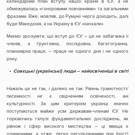
календарний план вступу нашої країни в ЄУ, а не
обмежувалась «гоноровими повчаннями» та загальними
фразами. Вже, мовляв, до Румунії черга доходить, далі
буде Македонія, а на Україну в ЄУ «начхали».
Маємо зрозуміти, що вступ до ЄУ – це не забаганка її
членів, а ґрунтовна, послідовна, багатогранна,
планомірна праця, – праця не одного дня і не одного
року.
Совєцькі (українські) люди – найосвіченіші в світі
Нажаль це не так, і далеко не так. Рівень грамотності/
писемності не є свідченням освіченості, ані
культурності. За цим критерієм українці значно
поступаються майже усім державам-членам ЄУ. Не
торкаючись галузі фундаментальних досліджень, як
рівнож і сфер високого мистецтва – ці явища є
одиничними, а отже, легко регульованими при (пост)