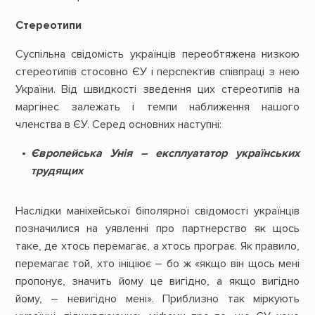
Стереотипи
Суспільна свідомість українців переобтяжена низкою
стереотипів стосовно ЄУ і перспектив співпраці з нею
України. Від швидкості зведення цих стереотипів на
маргінес залежать і темпи наближення нашого
членства в ЄУ. Серед основних наступні:
Європейська Унія – експлуататор українських
трудящих
Наслідки маніхейської біполярної свідомості українців
позначилися на уявленні про партнерство як щось
таке, де хтось перемагає, а хтось програє. Як правило,
перемагає той, хто ініціює – бо ж «якщо він щось мені
пропонує, значить йому це вигідно, а якщо вигідно
йому, – невигідно мені». Приблизно так міркують