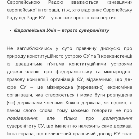
Європейською Радою вважаються «знавцями»
європейської інтеграції, ті ж, хто відрізняє Європейську
Раду від Ради ЄУ – у нас вже просто «експерти».
Європейська Унія – втрата суверенітету
Не заглиблюючись у суто правничу дискусію про
природу конституційного устрою ЄУ та її коекзистенції
із двадцятьма п’ятьма конституційними устроями
держав-членів, про федералістську та міжнародно-
правову концепції організації ЄУ, відзначимо, що де-
юре ЄУ – це міжнародна (переважно) економічна
організація, яка створюється і може бути розпущена
(sic) державами-членами. Кожна держава, як відомо, є
паном свого слова, тому можемо говорити не про
позбавлення
, але тільки про
делегування
суверенітету ЄУ, що іманентно належить саме державі.
Інша справа, що величезний правничий досвід ЄУ знає