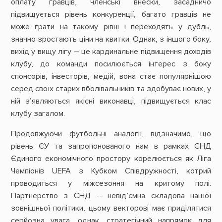
оплату гравців, членські внески, засадничо
підвищується рівень конкуренції, багато гравців не
може грати на такому рівні і переходять у дубль,
значно зростають ціни на квитки. Однак, з іншого боку,
вихід у вищу лігу – це кардинальне підвищення доходів
клубу, до команди посилюється інтерес з боку
спонсорів, інвесторів, медій, вона стає популярнішою
серед своїх старих вболівальників та здобуває нових, у
ній з’являються якісні виконавці, підвищується клас
клубу загалом.
Продовжуючи футбольні аналогії, відзначимо, що
рівень ЄУ та запропонованого нам в рамках СНД
Єдиного економічного простору корелюється як Ліга
Чемпіонів UEFA з Кубком Співдружності, котрий
проводиться у міжсезоння на критому полі.
Партнерство з СНД – невід’ємна складова нашої
зовнішньої політики, цьому векторові має приділятися
серйозна увага, однак, стратегічний напрямок для