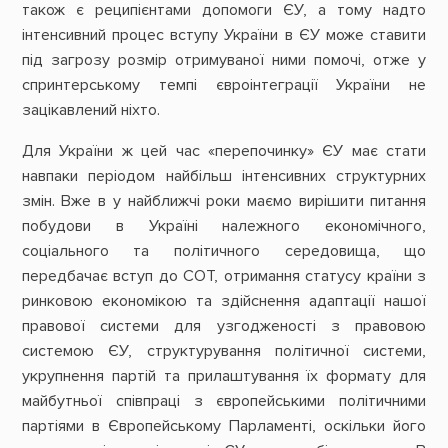
також є реципієнтами допомоги ЄУ, а тому надто
інтенсивний процес вступу України в ЄУ може ставити
під загрозу розмір отримуваної ними помочі, отже у
спринтерському темпі євроінтеграції України не
зацікавлений ніхто.
Для України ж цей час «перепочинку» ЄУ має стати
навпаки періодом найбільш інтенсивних структурних
змін. Вже в у найближчі роки маємо вирішити питання
побудови в Україні належного економічного,
соціального та політичного середовища, що
передбачає вступ до СОТ, отримання статусу країни з
ринковою економікою та здійснення адаптації нашої
правової системи для узгодженості з правовою
системою ЄУ, структурування політичної системи,
укрупнення партій та прилаштування їх формату для
майбутньої співпраці з європейськими політичними
партіями в Європейському Парламенті, оскільки його