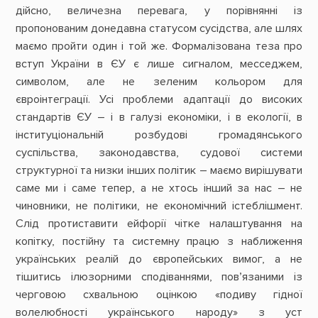
дійсно, величезна перевага, у порівнянні із
пропонованим донедавна статусом сусідства, але шлях
маємо пройти один і той же. Формалізована теза про
вступ України в ЄУ є лише сигналом, месседжем,
символом, але не зеленим кольором для
євроінтеграції. Усі проблеми адаптації до високих
стандартів ЄУ – і в галузі економіки, і в екології, в
інституціональній розбудові громадянського
суспільства, законодавства, судової системи
структурної та низки інших політик – маємо вирішувати
саме ми і саме тепер, а не хтось інший за нас – не
чиновники, не політики, не економічний істеблішмент.
Слід протиставити ейфорії чітке налаштування на
копітку, постійну та системну працю з наближення
українських реалій до європейських вимог, а не
тішитись ілюзорними сподіваннями, пов’язаними із
черговою схвальною оцінкою «подиву гідної
волелюбності українського народу» з уст