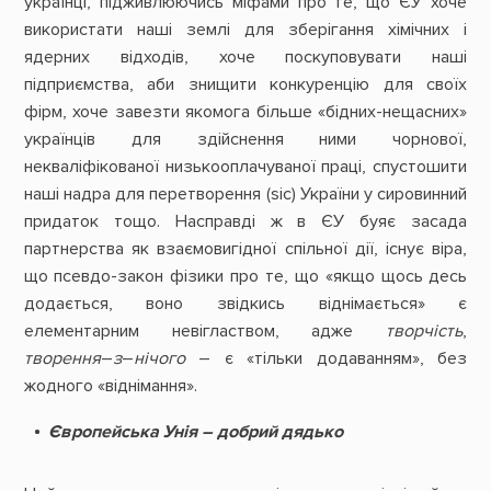
українці, підживлюючись міфами про те, що ЄУ хоче
використати наші землі для зберігання хімічних і
ядерних відходів, хоче поскуповувати наші
підприємства, аби знищити конкуренцію для своїх
фірм, хоче завезти якомога більше «бідних-нещасних»
українців для здійснення ними чорнової,
некваліфікованої низькооплачуваної праці, спустошити
наші надра для перетворення (sic) України у сировинний
придаток тощо. Насправді ж в ЄУ буяє засада
партнерства як взаємовигідної спільної дії, існує віра,
що псевдо-закон фізики про те, що «якщо щось десь
додається, воно звідкись віднімається» є
елементарним невіглаством, адже
творчість
,
творення
–
з
–
нічого
– є «тільки додаванням», без
жодного «віднімання».
Європейська Унія – добрий дядько