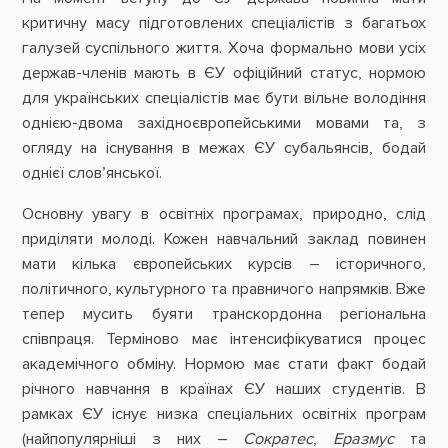
критичну масу підготовлених спеціалістів з багатьох
галузей суспільного життя. Хоча формально мови усіх
держав-членів мають в ЄУ офіційний статус, нормою
для українських спеціалістів має бути вільне володіння
однією-двома західноєвропейськими мовами та, з
огляду на існування в межах ЄУ субальянсів, бодай
однієї слов’янської.
Основну увагу в освітніх програмах, природно, слід
приділяти молоді. Кожен навчальний заклад повинен
мати кілька європейських курсів – історичного,
політичного, культурного та правничого напрямків. Вже
тепер мусить буяти транскордонна регіональна
співпраця. Терміново має інтенсифікуватися процес
академічного обміну. Нормою має стати факт бодай
річного навчання в країнах ЄУ наших студентів. В
рамках ЄУ існує низка спеціальних освітніх програм
(найпопулярніші з них –
Сократес
,
Еразмус
та