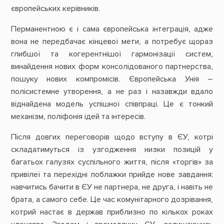
європейських керівників.
Перманентною є і сама європейська інтеграція, адже
вона не передбачає кінцевої мети, а потребує щораз
глибшої та когерентнішої гармонізації систем,
винайдення нових форм консолідованого партнерства,
пошуку нових компромісів. Європейська Унія –
полісистемне утворення, а не раз і назавжди вдало
віднайдена модель успішної співпраці. Це є тонкий
механізм, поліфонія ідей та інтересів.
Після довгих переговорів щодо вступу в ЄУ, котрі
складатимуться із узгодження низки позицій у
багатьох галузях суспільного життя, після «торгів» за
привілеї та перехідні поблажки прийде нове завдання:
навчитись бачити в ЄУ не партнера, не друга, і навіть не
брата, а самого себе. Це час комунітарного дозрівання,
котрий настає в держав приблизно по кількох роках