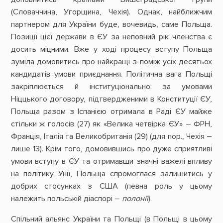
(Словаччина, Угорщина, Чехія). Однак, найближчим
партнером для України буде, вочевидь, саме Польща.
Позиції цієї держави в ЄУ за неповний рік членства є
досить міцними. Вже у ході процесу вступу Польща
зуміла домовитись про найкращі з-поміж усіх десятьох
кандидатів умови приєднання. Політична вага Польщі
закріплюється й інституціонально: за умовами
Ніццького договору, підтвердженими в Конституції ЄУ,
Польща разом з Іспанією отримала в Раді ЄУ майже
стільки ж голосів (27) як «Велика четвірка ЄУ» – ФРН,
Франція, Італія та Великобританія (29) (для пор., Чехія –
лише 13). Крім того, домовившись про дуже сприятливі
умови вступу в ЄУ та отримавши значні важелі впливу
на політику Унії, Польща спромоглася залишитись у
добрих стосунках з США (певна роль у цьому
належить польській діаспорі –
полонії
).
Спільний альянс України та Польщі (в Польщі в цьому