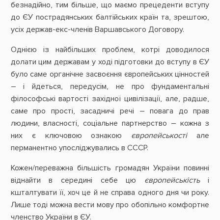
безнадійно, тим більше, що маємо прецеденти вступу
до ЄУ пострадянських балтійських країн та, зрештою,
усіх держав-екс-членів Варшавського Договору.
Однією із найбільших проблем, котрі доводилося
долати цим державам у ході підготовки до вступу в ЄУ
було саме органічне засвоєння європейських цінностей
– і йдеться, передусім, не про фундаментальні
філософські вартості західної цивілізації, але, радше,
саме про прості, засадничі речі – повага до прав
людини, власності, соціальне партнерство – кожна з
них є ключовою ознакою
європейськості
але
перманентно упосліджувались в СССР.
Кожен/переважна більшість громадян України повинні
віднайти в середині себе цю
європейськість
і
кшталтувати її, хоч це й не справа одного дня чи року.
Лише тоді можна вести мову про обопільно комфортне
членство України в ЄУ.