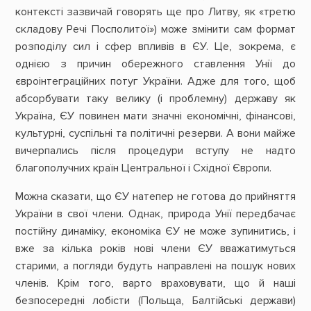
контексті зазвичай говорять ще про Литву, як «третю
складову Речі Посполитої») може змінити сам формат
розподілу сил і сфер впливів в ЄУ. Це, зокрема, є
однією з причин обережного ставлення Унії до
євроінтеграційних потуг України. Адже для того, щоб
абсорбувати таку велику (і проблемну) державу як
Україна, ЄУ повинен мати значні економічні, фінансові,
культурні, суспільні та політичні резерви. А вони майже
вичерпались після процедури вступу не надто
благополучних країн Центральної і Східної Європи.
Можна сказати, що ЄУ натепер не готова до прийняття
України в свої члени. Однак, природа Унії передбачає
постійну динаміку, економіка ЄУ не може зупинитись, і
вже за кілька років нові члени ЄУ вважатимуться
старими, а погляди будуть направлені на пошук нових
членів. Крім того, варто враховувати, що й наші
безпосередні лобісти (Польща, Балтійські держави)