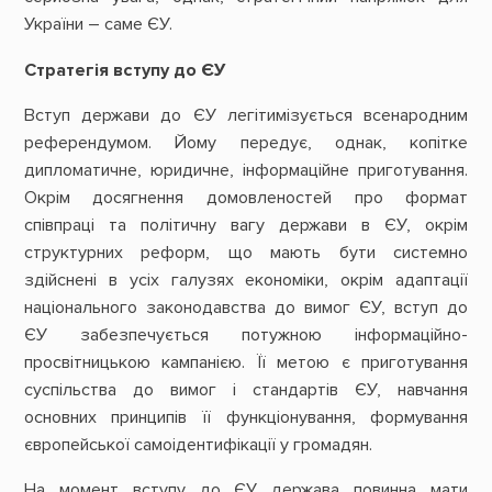
України – саме ЄУ.
Стратегія вступу до ЄУ
Вступ держави до ЄУ легітимізується всенародним
референдумом. Йому передує, однак, копітке
дипломатичне, юридичне, інформаційне приготування.
Окрім досягнення домовленостей про формат
співпраці та політичну вагу держави в ЄУ, окрім
структурних реформ, що мають бути системно
здійснені в усіх галузях економіки, окрім адаптації
національного законодавства до вимог ЄУ, вступ до
ЄУ забезпечується потужною інформаційно-
просвітницькою кампанією. Її метою є приготування
суспільства до вимог і стандартів ЄУ, навчання
основних принципів її функціонування, формування
європейської самоідентифікації у громадян.
На момент вступу до ЄУ держава повинна мати