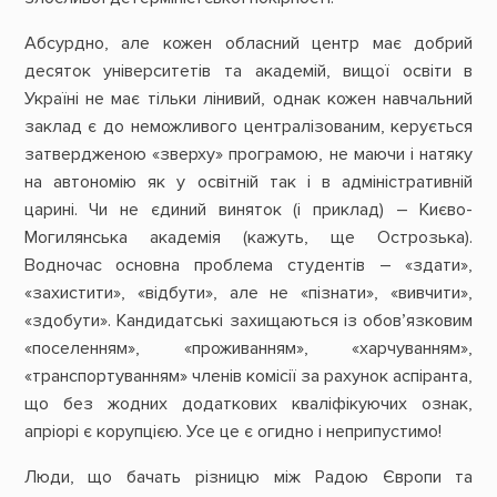
Абсурдно, але кожен обласний центр має добрий
десяток університетів та академій, вищої освіти в
Україні не має тільки лінивий, однак кожен навчальний
заклад є до неможливого централізованим, керується
затвердженою «зверху» програмою, не маючи і натяку
на автономію як у освітній так і в адміністративній
царині. Чи не єдиний виняток (і приклад) – Києво-
Могилянська академія (кажуть, ще Острозька).
Водночас основна проблема студентів – «здати»,
«захистити», «відбути», але не «пізнати», «вивчити»,
«здобути». Кандидатські захищаються із обов’язковим
«поселенням», «проживанням», «харчуванням»,
«транспортуванням» членів комісії за рахунок аспіранта,
що без жодних додаткових кваліфікуючих ознак,
апріорі є корупцією. Усе це є огидно і неприпустимо!
Люди, що бачать різницю між Радою Європи та