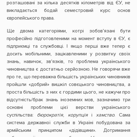
розташовані за кілька десятків кілометрів від ЄУ, не
викладається бодай семестровий курс основ
європейського права.
Ще двома категоріями, котрі зобов’язані бути
професійно підготовленими на момент вступу в ЄУ, є
підприємці та службовці. І якщо перші вже тепер є
досить мобільними, зацікавленими у розвитку своїх
знань, навичок, зв’язків, то проблема українського
чиновництва є достатньо серйозною. Не говорячи вже
про те, що переважна більшість українських чиновників
пройшли «добрий» вишкіл совєцького чиновництва, а
проста більшість з них є гордими цього, не кажучи про
відсутність/брак знань іноземних мов, зазначимо три
основні проблеми цієї верстви українського
суспільства:
бюрократія
,
корупція
і
хамство
. Сама
система державної служби в Україні побудована за
армійським принципом «дідівщини». Дотримання