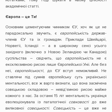
нотатками, тому годі шукати в ньому цілісності
академічної статті.
Європа – це Ти!
Основним цементуючим чинником ЄУ, хоч як це не
парадоксально звучить, є
європейськість
держав-
членів ЄУ та їх громадян. Приклади Швейцарії,
Норвегії, Ісландії – а в широкому сенсі усього
західного (включно з Новою Зеландією чи Канадою)
суспільства – свідчить, що
європейськість
не є
ексклюзивною рисою лише Європейської Унії. Але без
неї,
європейськості
, до ЄУ вступ неможливий. Не
ставлячи під сумнів європейську суть української
ментальності, все ж варто визнати, що вона засмічена
совєцькою складовою – невід’ємною рисою майже
кожного з нас. За останні 15 літ ментальність українця
еволюціонувала із паталогічної
совковості
до вже
виліковної
совєцькості
.
Совєцькість
– це вже не