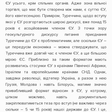
ЄУ усього, крім спільних органів. Адже зона вільної
торгівлі, що має бути створена між нами, є суттю ЄУ,
його квінтесенцією. Приміром, Туреччина, щодо вступу
якої у ЄУ розгортаються широкі дискусії, вже понад 15
років є асоційованим членом ЄУ. З точки зору
геокультурного дискурсу питання приєднання
Туреччини до ЄУ є проблематичним, але оскільки ЄУ –
це передусім економіка – можна стверджувати, що
Туреччина вже довгий час є членом ЄУ, а ще більшою
мірою ЄС. Приблизно за таким форматом мають
розвиватись стосунки ЄУ з країнами Північної Африки,
Ізраїлем та європейськими країнами СНД. Однак,
завдяки революції, відтепер Україна, а разом з нею
Грузія, Молдова і навіть Білорусь, матиме значно
привабливіший формат відносин з ЄУ, у котрому,
цілком можливо, навіть документально
закріплюватиметься теза про вступ (не важливо через
скільки – 5 чи 15 років) нашої держави до ЄУ. І це,