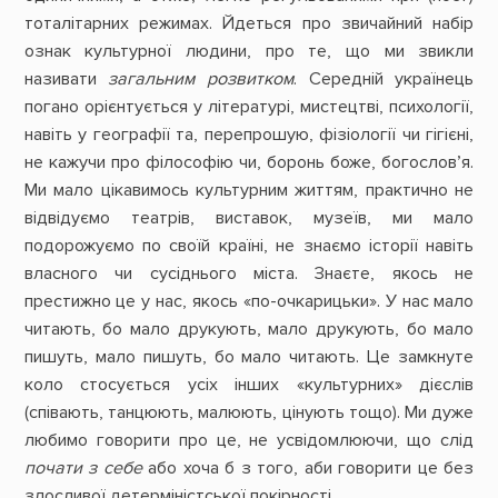
тоталітарних режимах. Йдеться про звичайний набір
ознак культурної людини, про те, що ми звикли
називати
загальним
розвитком
. Середній українець
погано орієнтується у літературі, мистецтві, психології,
навіть у географії та, перепрошую, фізіології чи гігієні,
не кажучи про філософію чи, боронь боже, богослов’я.
Ми мало цікавимось культурним життям, практично не
відвідуємо театрів, виставок, музеїв, ми мало
подорожуємо по своїй країні, не знаємо історії навіть
власного чи сусіднього міста. Знаєте, якось не
престижно це у нас, якось «по-очкарицьки». У нас мало
читають, бо мало друкують, мало друкують, бо мало
пишуть, мало пишуть, бо мало читають. Це замкнуте
коло стосується усіх інших «культурних» дієслів
(співають, танцюють, малюють, цінують тощо). Ми дуже
любимо говорити про це, не усвідомлюючи, що слід
почати з себе
або хоча б з того, аби говорити це без
злосливої детерміністської покірності.