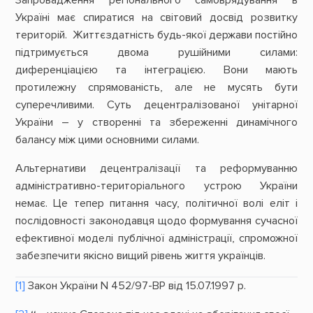
Запровадження регіонального самоврядування в
Україні має спиратися на світовий досвід розвитку
територій. Життєздатність будь-якої держави постійно
підтримується двома рушійними силами:
диференціацією та інтеграцією. Вони мають
протилежну спрямованість, але не мусять бути
суперечливими. Суть децентралізованої унітарної
України – у створенні та збереженні динамічного
балансу між цими основними силами.
Альтернативи децентралізації та реформуванню
адміністративно-територіального устрою України
немає. Це тепер питання часу, політичної волі еліт і
послідовності законодавця щодо формування сучасної
ефективної моделі публічної адміністрації, спроможної
забезпечити якісно вищий рівень життя українців.
[1]
Закон України N 452/97-ВР від 15.07.1997 р.