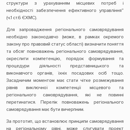
структури з урахуванням місцевих потреб і
необхідності забезпечення ефективного управління”
(ч.1 ст.6 ЄХМС).
Для запровадження регіонального самоврядування
необхідно законодавчо (може, в рамках окремого
закону про правовий статус області) визначити поняття
та обсяг повноважень регіонального самоврядування,
окреслити компетенцію, порядок формування та
процедури діяльності представницького та
виконавчого органів, їхніх посадових осіб тощо.
Засадничим моментом має стати чітке розмежування
рівнів виключної компетенції місцевого та
регіонального самоврядування, які не повинні
перетинатися. Перелік повноважень регіонального
самоврядування має бути вичерпним.
За прототип, що встановлює принципи самоврядування
на регіональному рівні, може слугувати проект