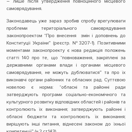
– лише після утвердження повноцінного місцевого
самоврядування.
Законодавець уже зараз зробив спробу врегулювати
проблеми територіального самоврядування
законопроектом “Про внесення змін і доповнень до
Конституції України” (реєстр. №3207-1). Позитивними
моментами законопроекту є нова редакція положень
статті 140 про те, що “повноваження, закріплені за
державними органами влади і органами місцевого
самоврядування, не можуть дублюватися” та про їх
виконавчі органи районних та обласних рад. Суттєвою
новелою є норма: “обласні та районні ради
затверджують програми соціально-економічного та
культурного розвитку відповідних областей і районів та
контролюють їх виконання; затверджують районні і
обласні бюджети та контролюють їх виконання;
вирішують інші питання, віднесені законом до їхньої
компетенції” (ч.2 ст.143).