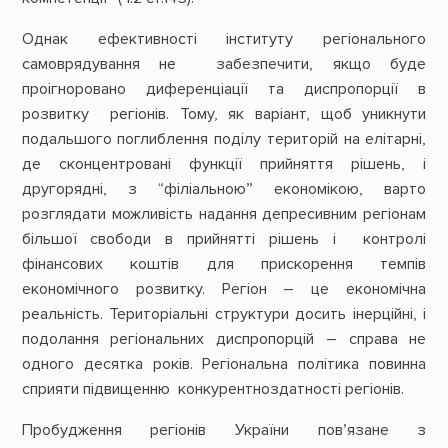
Однак ефективності інституту регіонального
самоврядування не забезпечити, якщо буде
проігноровано диференціації та диспропорції в
розвитку регіонів. Тому, як варіант, щоб уникнути
подальшого поглиблення поділу територій на елітарні,
де сконцентровані функції прийняття рішень, і
другорядні, з “філіальною” економікою, варто
розглядати можливість надання депресивним регіонам
більшої свободи в прийнятті рішень і контролі
фінансових коштів для прискорення темпів
економічного розвитку. Регіон – це економічна
реальність. Територіальні структури досить інерційні, і
подолання регіональних диспропорцій – справа не
одного десятка років. Регіональна політика повинна
сприяти підвищенню конкурентноздатності регіонів.
Пробудження регіонів України пов’язане з