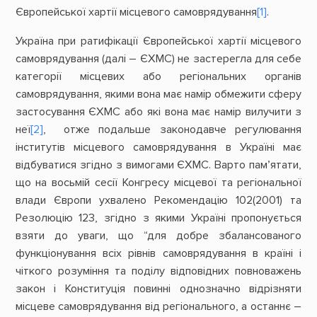
Європейської хартії місцевого самоврядування
[1]
.
Україна при ратифікації Європейської хартії місцевого
самоврядування (далі – ЄХМС) не застерегла для себе
категорії місцевих або регіональних органів
самоврядування, якими вона має намір обмежити сферу
застосування ЄХМС або які вона має намір вилучити з
неї
[2]
, отже подальше законодавче регулювання
інститутів місцевого самоврядування в Україні має
відбуватися згідно з вимогами ЄХМС. Варто пам’ятати,
що на восьмій сесії Конгресу місцевої та регіональної
влади Європи ухвалено Рекомендацію 102(2001) та
Резолюцію 123, згідно з якими Україні пропонується
взяти до уваги, що “для добре збалансованого
функціонування всіх рівнів самоврядування в країні і
чіткого розуміння та поділу відповідних повноважень
закон і Конституція повинні однозначно відрізняти
місцеве самоврядування від регіонального, а останнє –