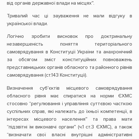
від органів державної влади на місцях”.
Тривалий час ці зауваження не мали відгуку в
української влади.
Логічно зробити висновок про доктринальну
незавершеність поняття територіального
самоврядування в Конституції України та анахронічний
за обсягом зміст конституційних повноважень
представницьких органів обласного та районного рівнів
самоврядування (ст.143 Конституції).
Визначення суб’єктів місцевого самоврядування
обласного рівня має спиратися на норми ЄХМС
стосовно “регулювання і управління суттєвою часткою
суспільних справ, які належать до їхньої компетенції, в
інтересах місцевого населення” та права мати
“підзвітні їм виконавчі органи” (ч.1 ст.3 ЄХМС), а також
“визначати свої власні внутрішні адміністративні