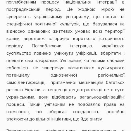
поглибленням процесу національної інтеграції в
пострадянський період. Це жодною мірою не
суперечать українському унітаризму, що постав із
специфічної політичної культури, що базувалася на
відносно однакових життєвих умовах всієї території
країни впродовж історично короткого історичного
періоду. Поглиблюючи інтеграцію, українське
суспільство повинно уникнути уніфікації, зберігати і
плекати свій плюралізм. Унітаризм, чи іншими словами
соборність не заперечує позитивного культурного
потенціалу однозначної регіональної
самоідентифікації, притаманної мешканцям багатьох
регіонів України, а тенденції децентралізації не є суто
українськими, вони відбивають загальноцивілізаційні
процеси. Такий унітаризм не позбавляє права на
відмінності, він зберігає солідарність, постійно
апелюючи до вільної ініціативи, що йде знизу.