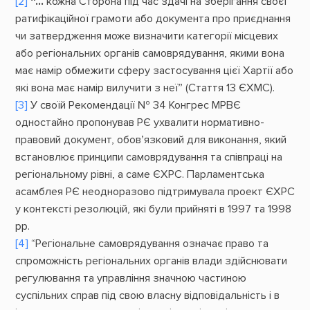
[2]
“…
кожна Сторона під час здачі на зберігання своєї
ратифікаційної грамоти або документа про приєднання
чи затвердження може визначити категорії місцевих
або регіональних органів самоврядування, якими вона
має намір обмежити сферу застосування цієї Хартії або
які вона має намір вилучити з неї” (Стаття 13 ЄХМС).
[3]
У своїй Рекомендації № 34 Конгрес МРВЄ
одностайно пропонував РЄ ухвалити нормативно-
правовий документ, обов’язковий для виконання, який
встановлює принципи самоврядування та співпраці на
регіональному рівні, а саме ЄХРС. Парламентська
асамблея РЄ неодноразово підтримувала проект ЄХРС
у контексті резолюцій, які були прийняті в 1997 та 1998
рр.
[4]
“Регіональне самоврядування означає право та
спроможність регіональних органів влади здійснювати
регулювання та управління значною частиною
суспільних справ під свою власну відповідальність і в