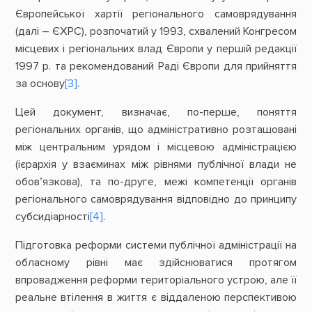
Європейської хартії регіонального самоврядування
(далі – ЄХРС), розпочатий у 1993, схвалений Конгресом
місцевих і регіональних влад Європи у першій редакції
1997 р. та рекомендований Раді Європи для прийняття
за основу
[3]
.
Цей документ, визначає, по-перше, поняття
регіональних органів, що адміністративно розташовані
між центральним урядом і місцевою адміністрацією
(ієрархія у взаєминах між рівнями публічної влади не
обов’язкова), та по-друге, межі компетенції органів
регіонального самоврядування відповідно до принципу
субсидіарності
[4]
.
Підготовка реформи системи публічної адміністрації на
обласному рівні має здійснюватися протягом
впровадження реформи територіального устрою, але її
реальне втілення в життя є віддаленою перспективою