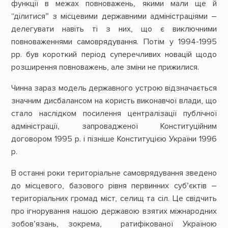
функції в межах повноважень, якими мали ще й
“ділитися” з місцевими державними адміністраціями –
делегувати навіть ті з них, що є виключними
повноваженнями самоврядування. Потім у 1994-1995
рр. був короткий період суперечливих новацій щодо
розширення повноважень, але зміни не прижилися.
Чинна зараз модель державного устрою відзначається
значним дисбалансом на користь виконавчої влади, що
стало наслідком посилення централізації публічної
адміністрації, запровадженої Конституційним
договором 1995 р. і пізніше Конституцією України 1996
р.
В останні роки територіальне самоврядування зведено
до місцевого, базового рівня первинних суб’єктів –
територіальних громад міст, селищ та сіл. Це свідчить
про ігнорування нашою державою взятих міжнародних
зобов’язань, зокрема, ратифікованої Україною