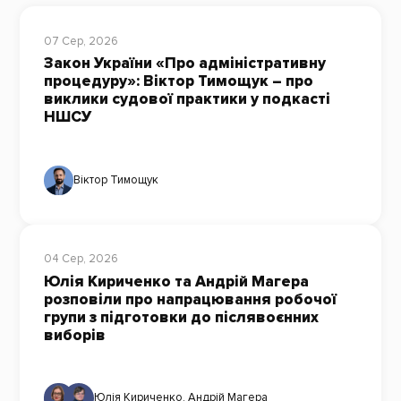
07 Сер, 2026
Закон України «Про адміністративну
процедуру»: Віктор Тимощук – про
виклики судової практики у подкасті
НШСУ
Віктор Тимощук
04 Сер, 2026
Юлія Кириченко та Андрій Магера
розповіли про напрацювання робочої
групи з підготовки до післявоєнних
виборів
Юлія Кириченко
,
Андрій Магера