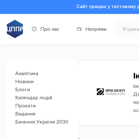
Сайт працює у тестовому 
Про нас
Напрями
Аналітика
І
Новини
Ін
Блоги
Дж
Календар подій
по
Проєкти
ос
Видання
Бачення України 2030