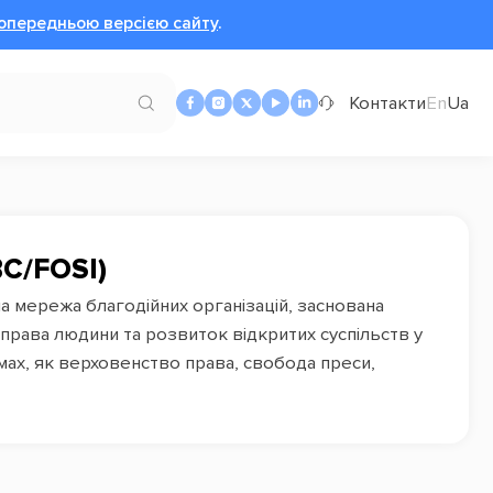
опередньою версією сайту
.
Контакти
En
Ua
ВС/FOSI)
на мережа благодійних організацій, заснована
права людини та розвиток відкритих суспільств у
ямах, як верховенство права, свобода преси,