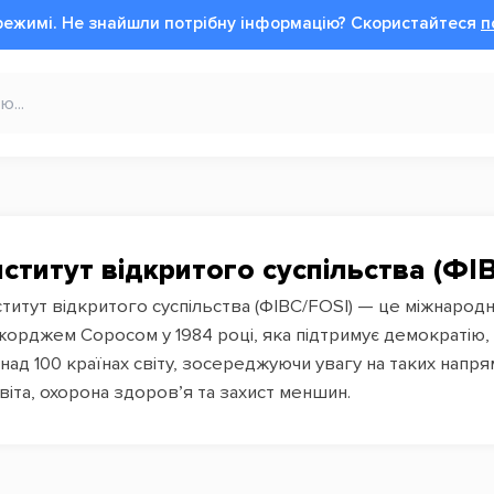
режимі.
Не знайшли потрібну інформацію?
Cкористайтеся
п
нститут відкритого суспільства (ФІ
ститут відкритого суспільства (ФІВС/FOSI) — це міжнарод
орджем Соросом у 1984 році, яка підтримує демократію, 
над 100 країнах світу, зосереджуючи увагу на таких напр
віта, охорона здоров’я та захист меншин.