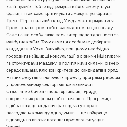
«свій-чужий». Тобто підтримувати його зможуть усі
фракції, і так само критикувати зможуть усі фракції.
Третє. Персональний склад Уряду має формуватися
Прем’єр-міністром, тобто кандидатом на цю посаду.
Саме на цю особу ляже весь тягар відповідальності за
майбутнє країни. Тому саме ця особа має добирати
кандидатів в Уряд. Звичайно, при цьому необхідно
проводити найширші консультації з різними ініціативами
та структурами Майдану, з політичними силами, бізнес-
середовищами. Ключові критерії до кандидатів в Уряд
– гідна репутація і наявність проекту програми реформ
у пропонованому секторі відповідальності.
Отже, чітке бачення нової організації Уряду,
пріоритетних реформ (тобто наявність Програми), і
відібрані під ці завдання фахівці, які утворять
злагоджену команду однодумців, – це найкраща
відповідь на виклик поточної кризової ситуації в