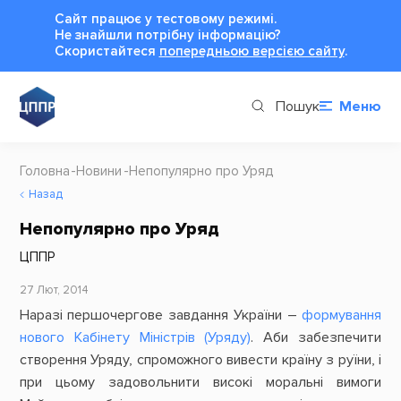
Сайт працює у тестовому режимі.
Не знайшли потрібну інформацію?
Cкористайтеся
попередньою версією сайту
.
Пошук
Меню
Головна
Новини
Непопулярно про Уряд
Назад
Непопулярно про Уряд
ЦППР
27 Лют, 2014
Наразі першочергове завдання України –
формування
нового Кабінету Міністрів (Уряду)
. Аби забезпечити
створення Уряду, спроможного вивести країну з руїни, і
при цьому задовольнити високі моральні вимоги