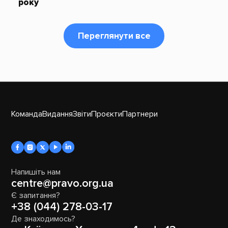
року
Переглянути все
Команда
Видання
Звіти
Проєкти
Партнери
Напишіть нам
centre@pravo.org.ua
Є запитання?
+38 (044) 278-03-17
Де знаходимось?