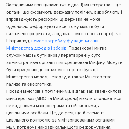
Засадничими принципами тут є два: 1) міністерства – це
органи, що формують державну політику, виробляють і
впроваджують реформи; 2) держава не може
одночасно реформувати все, тому мають бути
визначені пріоритети, а під них – міністерські портфелі.
Наприклад,
немає потреби у функціонуванні
Міністерства доходів і зборів
. Податкова і митна
служби мають бути знову перетворені у суто
адміністративні органи і підпорядковані Мінфіну. Можуть
бути приєднані до інших міністерств функції
Міністерства молоді і спорту, а також Міністерства
палива та енергетики.
Посади міністрів є політичними, відтак так звані «силові
міністерства» (МВС та Міноборони) мають очолюватися
не кадровими міліціонерами та військовими, а
цивільними особами. Це, до речі, ще й елемент
цивільного контролю за мілітаризованими органами.
МВС потребує найрадикальнішого реформування.