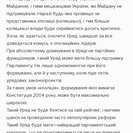
Майданом, і тими мешканцями України, які Майдану не
підтримували. Наразі будь-яке прізвище чи
представника опозиції (колишньої), і тим більше
колишньої влади буде сприйматися досить критично.
Хоча, як здається, очолити Уряд, швидше за все
доведеться комусь з опозиційних лідерів.
При абсолютному домінуванні в Уряді не партійних
функціонерів, такий Уряд може мати більшу підтримку
Парламенту. Не лише одномоментно при його
формуванні, але й у наступному, коли піде потік
урядових законопроектів.
За таких умов «коаліція», формування якої вимагає
Конституція 2004 року, може бути максимально
широкою.
Такий Уряд не буде боятися за свій рейтинг, і матиме
шанси на проведення часто непопулярних реформ.
Такий Уряд буде мати і найкращий парламентський
контроль, що не ґрунтуватиметься лише на принципі