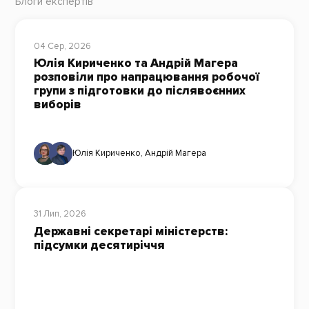
Блоги експертів
04 Сер, 2026
Юлія Кириченко та Андрій Магера
розповіли про напрацювання робочої
групи з підготовки до післявоєнних
виборів
Юлія Кириченко
,
Андрій Магера
31 Лип, 2026
Державні секретарі міністерств:
підсумки десятиріччя