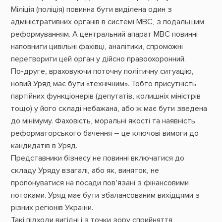
Міліція (поліція) повинна бути виділена один з
адміністративних органів в системі МВС, з подальшим
реформуванням. А центральний апарат МВС повинні
наповнити цивільні фахівці, аналітики, спроможні
перетворити цей орган у дійсно правоохоронний.
По-друге, враховуючи поточну політичну ситуацію,
новий Уряд має бути «технічним». Тобто присутність
партійних функціонерів (депутатів, колишніх міністрів
тощо) у його складі небажана, або ж має бути зведена
до мінімуму. Фаховість, моральні якості та наявність
реформаторського бачення – це ключові вимоги до
кандидатів в Уряд.
Представники бізнесу не повинні включатися до
складу Уряду взагалі, або як, виняток, не
пропонуватися на посади пов’язані з фінансовими
потоками. Уряд має бути збалансованим вихідцями з
різних регіонів України.
Такі підходи вигідні і з точки зору сприйняття