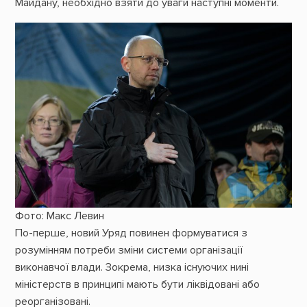
Майдану, необхідно взяти до уваги наступні моменти.
Фото: Макс Левин
По-перше, новий Уряд повинен формуватися з
розумінням потреби
зміни системи організації
виконавчої влади
. Зокрема, низка існуючих нині
міністерств в принципі мають бути ліквідовані або
реорганізовані.