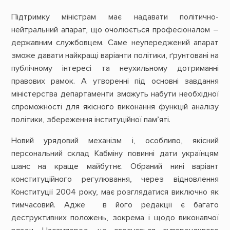
Підтримку міністрам має надавати політично-
нейтральний апарат, що очолюється професіоналом –
державним службовцем. Саме неупереджений апарат
зможе давати найкращі варіанти політики, ґрунтовані на
публічному інтересі та неухильному дотриманні
правових рамок. А утворенні під основні завдання
міністерства департаменти зможуть набути необхідної
спроможності для якісного виконання функцій аналізу
політики, збереження інституційної пам’яті.
Новий урядовий механізм і, особливо, якісний
персональний склад Кабміну повинні дати українцям
шанс на краще майбутнє. Обраний нині варіант
конституційного регулювання, через відновлення
Конституції 2004 року, має розглядатися виключно як
тимчасовий. Адже в його редакції є багато
деструктивних положень, зокрема і щодо виконавчої