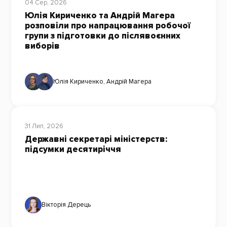
04 Сер, 2026
Юлія Кириченко та Андрій Магера
розповіли про напрацювання робочої
групи з підготовки до післявоєнних
виборів
Юлія Кириченко
,
Андрій Магера
31 Лип, 2026
Державні секретарі міністерств:
підсумки десятиріччя
Вікторія Дерець