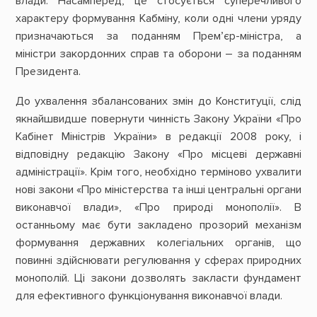
влади. Насамперед, це стосується суперечливого
характеру формування Кабміну, коли одні члени уряду
призначаються за поданням Прем’єр-міністра, а
міністри закордонних справ та оборони – за поданням
Президента.
До ухвалення збалансованих змін до Конституції, слід
якнайшвидше повернути чинність Закону України «Про
Кабінет Міністрів України» в редакції 2008 року, і
відповідну редакцію Закону «Про місцеві державні
адміністрації». Крім того, необхідно терміново ухвалити
нові закони «Про міністерства та інші центральні органи
виконавчої влади», «Про природі монополії». В
останньому має бути закладено прозорий механізм
формування державних колегіальних органів, що
повинні здійснювати регулювання у сферах природних
монополій. Ці закони дозволять закласти фундамент
для ефективного функціонування виконавчої влади.