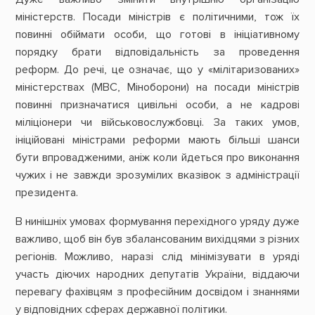
міністерств. Посади міністрів є політичними, тож їх
повинні обіймати особи, що готові в ініціативному
порядку брати відповідальність за проведення
реформ. До речі, це означає, що у «мілітаризованих»
міністерствах (МВС, Міноборони) на посади міністрів
повинні призначатися цивільні особи, а не кадрові
міліціонери чи військовослужбовці. За таких умов,
ініційовані міністрами реформи мають більші шанси
бути впровадженими, аніж коли йдеться про виконання
чужих і не завжди зрозумілих вказівок з адміністрації
президента.
В нинішніх умовах формування перехідного уряду дуже
важливо, щоб він був збалансованим вихідцями з різних
регіонів. Можливо, наразі слід мінімізувати в уряді
участь діючих народних депутатів України, віддаючи
перевагу фахівцям з професійним досвідом і знаннями
у відповідних сферах державної політики.