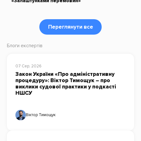
«Залаштунками перемовин»
Переглянути все
Блоги експертів
07 Сер, 2026
Закон України «Про адміністративну
процедуру»: Віктор Тимощук – про
виклики судової практики у подкасті
НШСУ
Віктор Тимощук