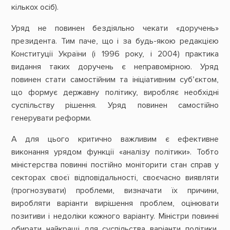
кількох осіб).
Уряд не повинен бездіяльно чекати «доручень»
президента. Тим паче, що і за будь-якою редакцією
Конституції України (і 1996 року, і 2004) практика
видання таких доручень є неправомірною. Уряд
повинен стати самостійним та ініціативним суб’єктом,
що формує державну політику, виробляє необхідні
суспільству рішення. Уряд повинен самостійно
генерувати реформи.
А для цього критично важливим є ефективне
виконання урядом функції «аналізу політики». Тобто
міністерства повинні постійно моніторити стан справ у
секторах своєї відповідальності, своєчасно виявляти
(прогнозувати) проблеми, визначати їх причини,
виробляти варіанти вирішення проблем, оцінювати
позитиви і недоліки кожного варіанту. Міністри повинні
обирати найкращі для суспільства варіанти політики,