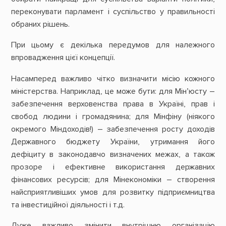
переконувати парламент і суспільство у правильності
обраних рішень.
При цьому є декілька передумов для належного
впровадження цієї концепції.
Насамперед важливо чітко визначити місію кожного
міністерства. Наприклад, це може бути: для Мін’юсту –
забезпечення верховенства права в Україні, прав і
свобод людини і громадянина; для Мінфіну (ніякого
окремого Міндоходів!) – забезпечення росту доходів
Державного бюджету України, утримання його
дефіциту в законодавчо визначених межах, а також
прозоре і ефективне використання державних
фінансових ресурсів; для Мінекономіки – створення
найсприятливіших умов для розвитку підприємництва
та інвестиційної діяльності і т.д.
Дуже важливо змінити внутрішню організацію