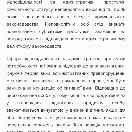
відповідальності за адміністративні проступки
спеціального статусу неповнолітніх віком від 16 до 18
років, запозиченого свого часу з кримінального
законодавства. Неповнолітніх осіб слід визнати
повноцінними суб’єктами проступків, зважаючи на
помірну тяжкість відповідальності в адміністративному
деліктному законодавстві.
Сфера відповідальності за адміністративні проступки
потребує корінної зміни в підходах до визначення вини.
Існуюча теорія вини адміністративних правопорушень,
механічно запозичена з кримінального права, має бути
замінена на концепцію об’єктивної вини. Відповідно до
цього фізична особа, у тому числі та, яка представляла
у відповідних відносинах юридичну особу,
вважатиметься винуватою у вчиненні діяння, якщо дія
або бездіяльність є усвідомленою і має наслідком
порушення положень закону. Така новація дозволить