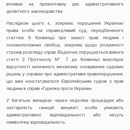
впливає на превентивну дію адміністративного
деліктного законодавства.
Наслідком цього є, зокрема, порушення Україною
права особи на справедливий суд, передбаченого
статтею 6 Конвенції про захист прав людини і
основоположних свобод, зокрема щодо розумності
строків розгляду справ. Водночас порушуються вимоги
статті 2 Протоколу № 7 до Конвенції внаслідок
відсутності належного механізму оскарження судових
рішень у справах про адміністративні правопорушення,
що вже констатувалося Європейським судом з прав
людини в справі «Гурепка проти України».
У багатьох випадках через недоліки процедури або
застарілість санкцій винуваті особи уникають
адміністративної відповідальності або несуть
символічну відповідальність.