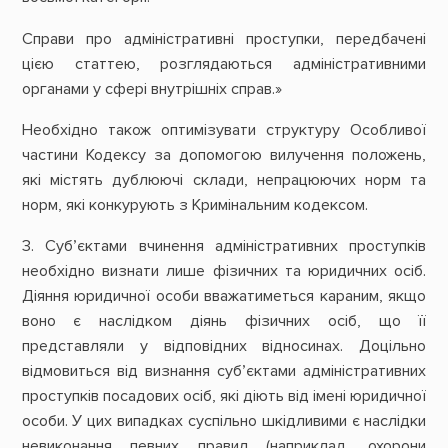
Справи про адміністративні проступки, передбачені
цією статтею, розглядаються адміністративними
органами у сфері внутрішніх справ.»
Необхідно також оптимізувати структуру Особливої
частини Кодексу за допомогою вилучення положень,
які містять дублюючі склади, непрацюючих норм та
норм, які конкурують з Кримінальним кодексом.
3. Суб’єктами вчинення адміністративних проступків
необхідно визнати лише фізичних та юридичних осіб.
Діяння юридичної особи вважатиметься караним, якщо
воно є наслідком діянь фізичних осіб, що її
представляли у відповідних відносинах. Доцільно
відмовиться від визнання суб’єктами адміністративних
проступків посадових осіб, які діють від імені юридичної
особи. У цих випадках суспільно шкідливими є наслідки
невиконання певних правил (наприклад, охорони