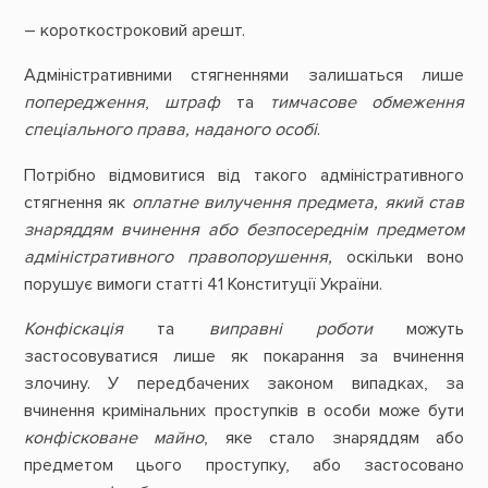
– короткостроковий арешт.
Адміністративними стягненнями залишаться лише
попередження
,
штраф
та
тимчасове обмеження
спеціального права, наданого особі
.
Потрібно відмовитися від такого адміністративного
стягнення як
оплатне вилучення предмета, який став
знаряддям вчинення або безпосереднім предметом
адміністративного правопорушення,
оскільки воно
порушує вимоги статті 41 Конституції України.
Конфіскація
та
виправні роботи
можуть
застосовуватися лише як покарання за вчинення
злочину. У передбачених законом випадках, за
вчинення кримінальних проступків в особи може бути
конфісковане майно
, яке стало знаряддям або
предметом цього проступку, або застосовано