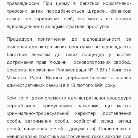
правовідносин. При цьому в багатьох нормативно-
правових актах передбачаються штрафи, фінансові
санкції до юридичних осіб, які мають всі ознаки
відповідальності за адміністративні проступки.
Процедури притягнення до відповідальності за
вчинення адміністративних проступків не відповідають
багатьом вимогам до таких процедур у частині
дотримання прав людини і основоположних свобод,
зокрема положенням Рекомендації № R (91) 1 Комітету
Міністрів Ради Європи державам-членам стосовно
адміністративних санкцій від 13 лютого 1991 року.
Крім того, деякі елементи адміністративної процедури
переобтяжені примусовими заходами, що мають
кримінально-процесуальний характер (доставлення
особи, затримання особи, особистий огляд, огляд
речей, вилучення речей і документів). Поширеною є
невиправдана практика застосування таких заходів для