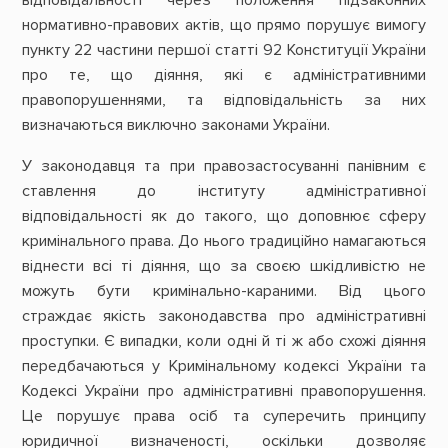
нормативно-правових актів, що прямо порушує вимогу
пункту 22 частини першої статті 92 Конституції України
про те, що діяння, які є адміністративними
правопорушеннями, та відповідальність за них
визначаються виключно законами України.
У законодавця та при правозастосуванні панівним є
ставлення до інституту адміністративної
відповідальності як до такого, що доповнює сферу
кримінального права. До нього традиційно намагаються
віднести всі ті діяння, що за своєю шкідливістю не
можуть бути кримінально-караними. Від цього
страждає якість законодавства про адміністративні
проступки. Є випадки, коли одні й ті ж або схожі діяння
передбачаються у Кримінальному кодексі України та
Кодексі України про адміністративні правопорушення.
Це порушує права осіб та суперечить принципу
юридичної визначеності, оскільки дозволяє