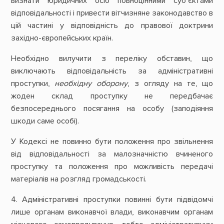
визнати юридичних осіб повноцінними суб’єктами
відповідальності і привести вітчизняне законодавство в
цій частині у відповідність до правової доктрини
західно-європейських країн.
Необхідно вилучити з переліку обставин, що
виключають відповідальність за адміністративні
проступки,
необхідну оборону
, з огляду на те, що
жоден склад проступку не передбачає
безпосереднього посягання на особу (заподіяння
шкоди саме особі).
У Кодексі не повинно бути
положення про звільнення
від відповідальності за малозначністю вчиненого
проступку та положення про можливість передачі
матеріалів на розгляд громадськості.
4. Адміністративні проступки
повинні бути підвідомчі
лише органам виконавчої влади, виконавчим органам