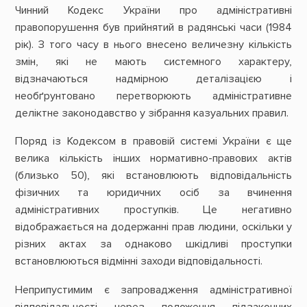
Чинний Кодекс України про адміністративні
правопорушення був прийнятий в радянські часи (1984
рік). З того часу в нього внесено величезну кількість
змін, які не мають системного характеру,
відзначаються надмірною деталізацією і
необґрунтовано перетворюють адміністративне
деліктне законодавство у зібрання казуальних правил.
Поряд із Кодексом в правовій системі України є ще
велика кількість інших нормативно-правових актів
(близько 50), які встановлюють відповідальність
фізичних та юридичних осіб за вчинення
адміністративних проступків. Це негативно
відображається на додержанні прав людини, оскільки у
різних актах за однаково шкідливі проступки
встановлюються відмінні заходи відповідальності.
Неприпустимим є запровадження адміністративної
відповідальності через положення підзаконних