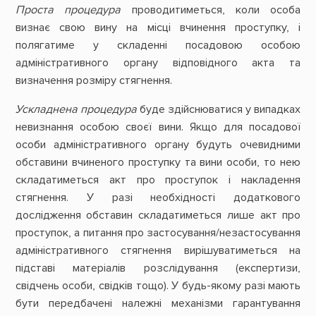
Проста процедура
проводитиметься, коли особа
визнає свою вину на місці вчинення проступку, і
полягатиме у складенні посадовою особою
адміністративного органу відповідного акта та
визначення розміру стягнення.
Ускладнена процедура
буде здійснюватися у випадках
невизнання особою своєї вини. Якщо для посадової
особи адміністративного органу будуть очевидними
обставини вчиненого проступку та вини особи, то нею
складатиметься акт про проступок і накладення
стягнення. У разі необхідності додаткового
дослідження обставин складатиметься лише акт про
проступок, а питання про застосування/незастосування
адміністративного стягнення вирішуватиметься на
підставі матеріалів розслідування (експертизи,
свідчень особи, свідків тощо). У будь-якому разі мають
бути передбачені належні механізми гарантування