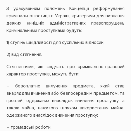
З урахуванням положень Концепції реформування
кримінальної юстиції в Україні, критеріями для визнання
деяких нинішніх адміністративних правопорушень
кримінальними проступками будуть:
1) ступінь шкідливості для суспільних відносин;
2) вид стягнення.
Стягненнями, які свідчать про кримінально-правовий
характер проступків, можуть бути:
– безоплатне вилучення предмета, який став
знаряддям вчинення або безпосереднім предметом, та
грошей, одержаних внаслідок вчинення проступку, а
також майна, нажитого шляхом використання майна,
одержаного внаслідок вчинення проступку;
– громадські роботи;