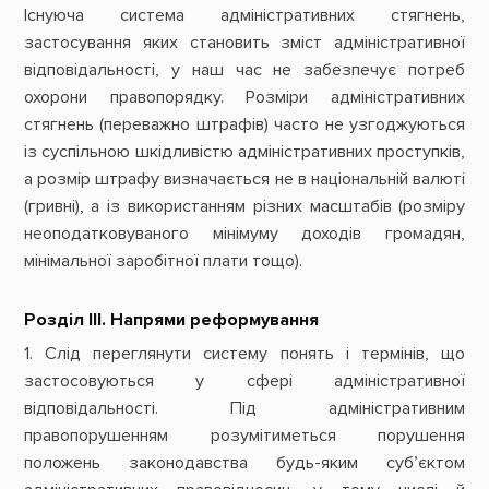
Існуюча система адміністративних стягнень,
застосування яких становить зміст адміністративної
відповідальності, у наш час не забезпечує потреб
охорони правопорядку. Розміри адміністративних
стягнень (переважно штрафів) часто не узгоджуються
із суспільною шкідливістю адміністративних проступків,
а розмір штрафу визначається не в національній валюті
(гривні), а із використанням різних масштабів (розміру
неоподатковуваного мінімуму доходів громадян,
мінімальної заробітної плати тощо).
Розділ IІІ. Напрями реформування
1.
Слід переглянути систему понять і термінів, що
застосовуються у сфері адміністративної
відповідальності. Під адміністративним
правопорушенням розумітиметься порушення
положень законодавства будь-яким суб’єктом