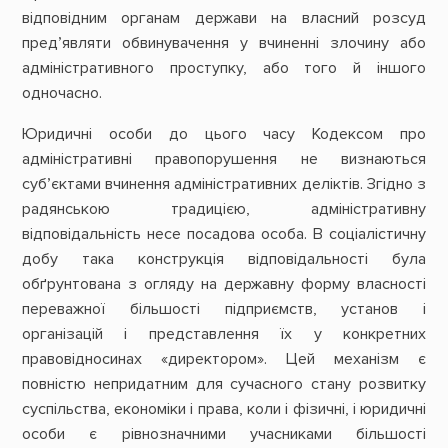
відповідним органам держави на власний розсуд
пред’являти обвинувачення у вчиненні злочину або
адміністративного проступку, або того й іншого
одночасно.
Юридичні особи до цього часу Кодексом про
адміністративні правопорушення не визнаються
суб’єктами вчинення адміністративних деліктів. Згідно з
радянською традицією, адміністративну
відповідальність несе посадова особа. В соціалістичну
добу така конструкція відповідальності була
обґрунтована з огляду на державну форму власності
переважної більшості підприємств, установ і
організацій і представлення їх у конкретних
правовідносинах «директором». Цей механізм є
повністю непридатним для сучасного стану розвитку
суспільства, економіки і права, коли і фізичні, і юридичні
особи є рівнозначними учасниками більшості