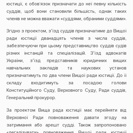
юстиції, є обов‘язок призначати до неї певну кількість
суддів, щоб вони становили більшість, однак таких
членів не можна вважати «суддями, обраними суддями».
Згідно з проектом, з’їзд суддів призначатиме до Вищої
ради юстиції дванадцять членів з числа суддів,
забезпечуючи при цьому представництво суддів судів
різних інстанцій та спеціалізацій. З’їзд адвокатів
України, з’їзд представників юридичних вищих
навчальних закладів та наукових установ
призначатимуть по два члени Вищої ради юстиції. До її
складу входитимуть за посадою голови
Конституційного Суду, Верховного Суду, Ради суддів,
Генеральний прокурор.
За проектом Вища рада юстиції має перейняти від
Верховної Ради повноваження давати згоду на
затримання або арешт судді. Також запропоновано
«легалізувати» повноваження Вищої ради юстиції