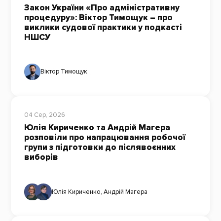
Закон України «Про адміністративну
процедуру»: Віктор Тимощук – про
виклики судової практики у подкасті
НШСУ
Віктор Тимощук
04 Сер, 2026
Юлія Кириченко та Андрій Магера
розповіли про напрацювання робочої
групи з підготовки до післявоєнних
виборів
Юлія Кириченко
,
Андрій Магера