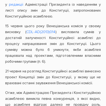
у
редакції
Адміністрації Президента із наведенням у
листі опису змін до Конституції, запропонованих
Конституційною асамблеєю.
15 червня цього року Венеціанська комісія у своєму
висновку (
CDL-AD(2013)014
) висловила сумнів у
достатній залученості Конституційної асамблеї до
процесу напрацювання змін до Конституції. Цього
сумніву можна було б уникнути, якби асамблея
працювала над проектами, підготовленими власними
робочими групами (п. 6).
21 червня на розгляд Конституційної асамблеї винесено
проект Концепції змін до Конституції, у якому ще не
враховані останні зауваження Венеціанської комісії.
Отже, між Адміністрацією Президента і Конституційною
асамблеєю виникла певна конкуренція, з якої видно,
що асамблея відіграє далеко не провідну роль.