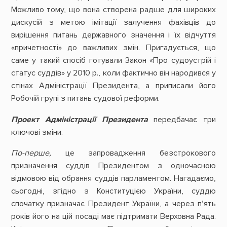
Можливо тому, що вона створена радше для широких
дискусій з метою імітації залучення фахівців до
вирішення питань державного значення і їх відчуття
«причетності» до важливих змін. Пригадується, що
саме у такий спосіб готували Закон «Про судоустрій і
статус суддів» у 2010 р., коли фактично він народився у
стінах Адміністрації Президента, а приписали його
Робочій групі з питань судової реформи.
Проект Адміністрації Президента
передбачає три
ключові зміни.
По-перше,
це запровадження безстрокового
призначення суддів Президентом з одночасною
відмовою від обрання суддів парламентом. Нагадаємо,
сьогодні, згідно з Конституцією України, суддю
спочатку призначає Президент України, а через п’ять
років його на цій посаді має підтримати Верховна Рада.