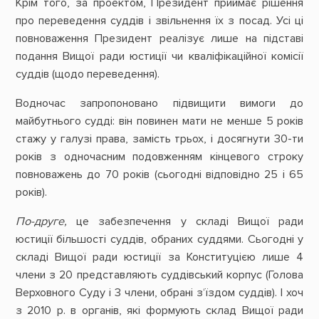
Крім того, за проектом, Президент приймає рішення
про переведення суддів і звільнення їх з посад. Усі ці
повноваження Президент реалізує лише на підставі
подання Вищої ради юстиції чи кваліфікаційної комісії
суддів (щодо переведення).
Водночас запропоновано підвищити вимоги до
майбутнього судді: він повинен мати не менше 5 років
стажу у галузі права, замість трьох, і досягнути 30-ти
років з одночасним подовженням кінцевого строку
повноважень до 70 років (сьогодні відповідно 25 і 65
років).
По-друге,
це забезпечення у складі Вищої ради
юстиції більшості суддів, обраних суддями. Сьогодні у
складі Вищої ради юстиції за Конституцією лише 4
члени з 20 представляють суддівський корпус (Голова
Верховного Суду і 3 члени, обрані з‘їздом суддів). І хоч
з 2010 р. в органів, які формують склад Вищої ради