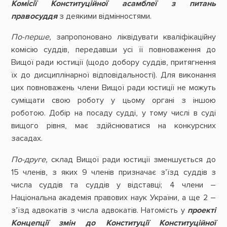
Комісії Конституційної асамблеї з питань
правосуддя
з деякими відмінностями.
По-перше,
запропоновано ліквідувати кваліфікаційну
комісію суддів, передавши усі її повноваження до
Вищої ради юстиції (щодо добору суддів, притягнення
їх до дисциплінарної відповідальності). Для виконання
цих повноважень члени Вищої ради юстиції не можуть
суміщати свою роботу у цьому органі з іншою
роботою. Добір на посаду судді, у тому числі в суді
вищого рівня, має здійснюватися на конкурсних
засадах.
По-друге,
склад Вищої ради юстиції зменшується до
15 членів, з яких 9 членів призначає з’їзд суддів з
числа суддів та суддів у відставці; 4 члени –
Національна академія правових наук України, а ще 2 –
з’їзд адвокатів з числа адвокатів. Натомість у
проекті
Концепції змін до Конституції Конституційної