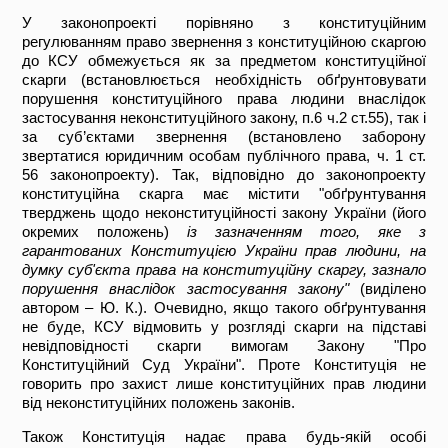
У законопроекті порівняно з конституційним
регулюванням право звернення з конституційною скаргою
до КСУ обмежується як за предметом конституційної
скарги (встановлюється необхідність обґрунтовувати
порушення конституційного права людини внаслідок
застосування неконституційного закону, п.6 ч.2 ст.55), так і
за суб’єктами звернення (встановлено заборону
звертатися юридичним особам публічного права, ч. 1 ст.
56 законопроекту). Так, відповідно до законопроекту
конституційна скарга має містити "обґрунтування
тверджень щодо неконституційності закону України (його
окремих положень)
із зазначенням того, яке з
гарантованих Конституцією України прав людини, на
думку суб'єкта права на конституційну скаргу, зазнало
порушення внаслідок застосування закону"
(виділено
автором – Ю. К.). Очевидно, якщо такого обґрунтування
не буде, КСУ відмовить у розгляді скарги на підставі
невідповідності скарги вимогам Закону "Про
Конституційний Суд України". Проте Конституція не
говорить про захист лише конституційних прав людини
від неконституційних положень законів.
Також Конституція надає права будь-якій особі