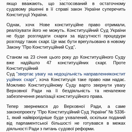
якщо вважають, що застосований в остаточному
судовому рішенні в її справі закон України суперечить
Конституції України.
Однак, хочк Нове конституційне право отримали,
реалізувати його не можуть. Конституційний Суд України
не буде розглядати скарги за відсутності процедури
розгляду таких скарг. Це має бути врегульовано в новому
Закону "Про Конституційний Суд".
Станом на 23 січня цього року до Конституційного Суду
вже надійшло 47 конституційних скарг. Проте
Конституційний
Суд
"з
вертає
увагу
на
недоцільність
направлення
констит
уційних
скарг
"
, хоча Конституція таке право нам надає.
Можливо Конституційному Суду варто звернути увагу
Верховної Ради на її бездіяльність та неналежне
забезпечення реалізації конституційного права.
Тепер звернемося до Верховної Ради, а саме
законопроекту "Про Конституційний Суд України" № 5336-
1, який найвірогідніше буде ухвалений, оскільки поданий
від парламентської більшості не готувався в межах
діяльності Ради з питань судової реформи.