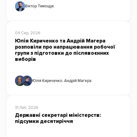
Віктор Тимощук
04 Сер, 2026
Юлія Кириченко та Андрій Магера
розповіли про напрацювання робочої
групи з підготовки до післявоєнних
виборів
Юлія Кириченко
,
Андрій Магера
31 Лип, 2026
Державні секретарі міністерств:
підсумки десятиріччя