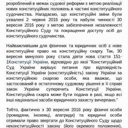
розроблений в межах судової реформи з метою реалізації
нових конституційних положень в частині конституційного
судочинства. Нагадаємо, що конституційні зміни були
ухвалені 2 червня 2016 року та набули чинності 30
вересня 2016 року з метою забезпечення незалежності
Конституційного Суду та покращення доступу осіб до
конституційного судочинства.
Найважливішим для фізичних та юридичних осіб є нове
конституційне право на конституційну скаргу. Так, 30
вересня минулого року стала діяти нова стаття 151-
1
Конституції України
, відповідно до якої "Конституційний
Суд України вирішує питання про відповідність
Конституції України (конституційність) закону України за
конституційною скаргою особи, яка вважає, що
застосований в остаточному судовому рішенні в її справі
закон України суперечить Конституції України.
Конституційна скарга може бути подана в разі, якщо всі
інші національні засоби юридичного захисту вичерпано."
Тобто, фактично з 30 вересня 2016 року фізичні особи
(громадяни, іноземці, апатриди) та юридичні особи
отримали право звертати до Конституційного Суду щодо
неконституційності закону (його окремого положення),