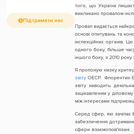
того, що Україна лишає
викликано провалом інс
Підтримати нас
Провал видається найкр
основі опитувань та кон
інспекційних органів. Ц
одного боку, більше часу
іншого боку, з 2010 року
Я пропоную низку критері
звіту
ОЕСР. Флорентин Бл
звіту наводить декільк
зацікавленим у діловому
між інтересами підприємці
Серед сфер, які зачіпає Б
забезпечення дотримання
сфери взаємопов’язані ,