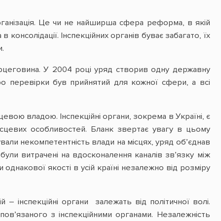
рганізація. Це чи не найширша сфера реформа, в якій
 консолідації. Інспекційних органів буває забагато, їх
.
Герцеговина. У 2004 році уряд створив одну державну
про перевірки був прийнятий для кожної сфери, а всі
евою владою. Інспекційні органи, зокрема в Україні, є
сцевих особливостей. Бланк звертає увагу в цьому
ували некомпетентність влади на місцях, уряд об’єднав
 були витрачені на вдосконалення каналів зв’язку між
однакової якості в усій країні незалежно від розміру
ій – інспекційні органи залежать від політичної волі.
пов’язаного з інспекційними органами. Незалежність