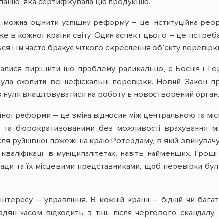
панію, яка сертифікувала цю продукцію.
 можна оцінити успішну реформу – це інституційна рео
 в кожної країни світу. Один аспект цього – це потреба в
я і їм часто бракує чіткого окреслення об’єкту перевірки
агалися вирішити цю проблему радикально, є Боснія і 
була охопити всі нефіскальні перевірки. Новий Закон 
 з нуля влаштовуватися на роботу в новостворений орган.
йної реформи – це зміна відносин між центральною та місц
 та бюрократизованими без можливості врахування мі
ісля руйнівної пожежі на краю Ротердаму, в якій звинувач
валіфікації в муніципалітетах, навіть найменших. Гроші
ди та їх місцевими представниками, щоб перевірки були 
тересу – управління. В кожній країні – бідній чи багат
ян часом відходить в тінь після чергового скандалу, 