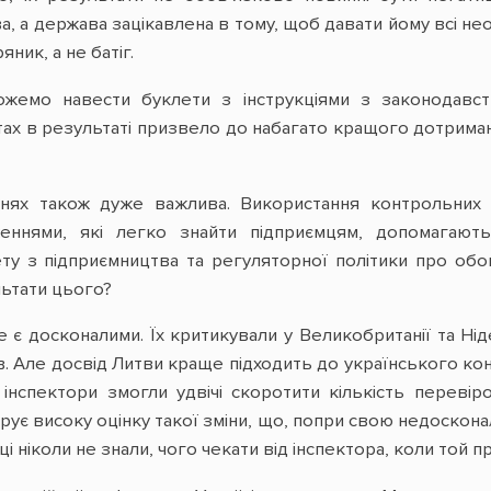
, а держава зацікавлена в тому, щоб давати йому всі не
ник, а не батіг.
жемо навести буклети з інструкціями з законодавств
ах в результаті призвело до набагато кращого дотриманн
нях також дуже важлива. Використання контрольних 
женнями, які легко знайти підприємцям, допомагают
ту з підприємництва та регуляторної політики про обо
льтати цього?
е є досконалими. Їх критикували у Великобританії та Ні
в. Але досвід Литви краще підходить до українського ко
і інспектори змогли удвічі скоротити кількість перевір
ує високу оцінку такої зміни, що, попри свою недоскона
ці ніколи не знали, чого чекати від інспектора, коли той п