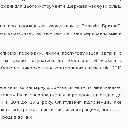
обхідні для цього інструменти. Держава має бути більш
а про громадське харчування у Великій Британії.
я законодавства, аніж раніше, і без серйозних змін в
списків перевірки, якими послуговуються органи з
ь їм краще готуватися до перевірок. В Україні є
в’язкове використання контрольних списків від 2010
дерланди за надмірну формалістичність та нівелювання
нтексту. Після запровадження перевірок відповідно до
ок з 2011 до 2012 року. Опитування підприємців, яке
лість, контрольні списки виявилися кращими, ніж стара
риходив до них.