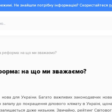
режимі.
Не знайшли потрібну інформацію?
Cкористайтеся
п
на реформа: на що ми зважаємо?
форма: на що ми зважаємо?
 нова для України. Багато важливих законодавчих новац
о запалу до покращення ділового клімату в Україні, щон
 залишається дуже низьким. Звичайно, рейтинг Світовог