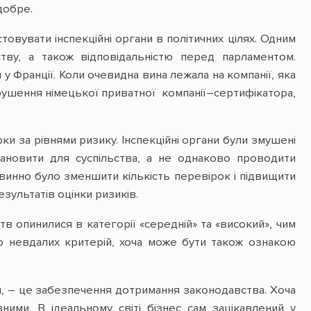
добре.
вувати інспекційні органи в політичних цілях. Одним
рству, а також відповідальністю перед парламентом.
у Франції. Коли очевидна вина лежала на компанії, яка
рушення німецької приватної компанії–сертифікатора,
ки за рівнями ризику. Інспекційні органи були змушені
тановити для суспільства, а не однаково проводити
повинно було зменшити кількість перевірок і підвищити
ультатів оцінки ризиків.
тв опинилися в категорії «середній» та «високий», чим
ю невдалих критерій, хоча може бути також ознакою
ся, – це забезпечення дотримання законодавства. Хоча
ими. В ідеальному світі бізнес сам зацікавлений у