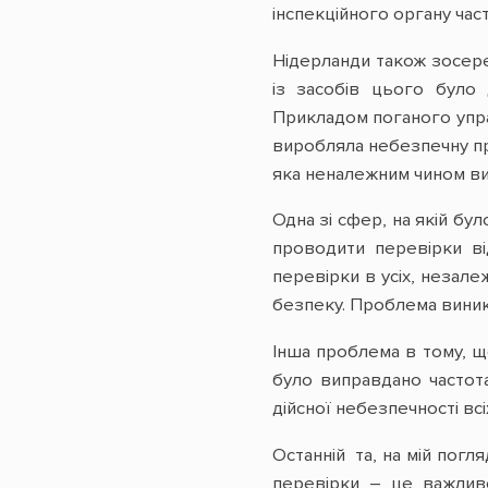
інспекційного органу ча
Нідерланди також зосере
із засобів цього було 
Прикладом поганого управ
виробляла небезпечну пр
яка неналежним чином вик
Одна зі сфер, на якій бу
проводити перевірки ві
перевірки в усіх, незале
безпеку. Проблема виник
Інша проблема в тому, що
було виправдано частот
дійсної небезпечності всіх
Останній та, на мій пог
перевірки – це важливо