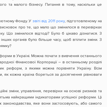
го та малого бізнесу. Питання в тому, наскільки це
лютному Фонду. У
звіті від 2011 року
, підготовленому на
 висновок про те, що мало що змінилося в перевірках
ку. Що змінилося відтоді? Було б цікаво дізнатися. З
 інших органів було більше часу, щоб втілити зміни. З
рямку?
реформи в Україні. Можна почати з вивчення останнього
родної Фінансової Корпорації – в останньому розділі
тик реформ, з якими можна порівняти Україну. Всім
ти, як кожна країна бореться за досягнення рівноваги
ційні зміни, управління, перевірки на основі ризиків та
’ятьма найкращими індикаторами успішної реформи. Ці
іж законодавства, яке вони застосовують, або самого