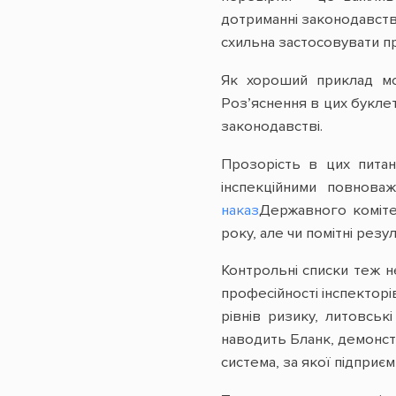
дотриманні законодавства
схильна застосовувати пря
Як хороший приклад мо
Роз’яснення в цих буклет
законодавстві.
Прозорість в цих питан
інспекційними повнова
наказ
Державного коміте
року, але чи помітні резу
Контрольні списки теж н
професійності інспекторі
рівнів ризику, литовськ
наводить Бланк, демонстр
система, за якої підприєм