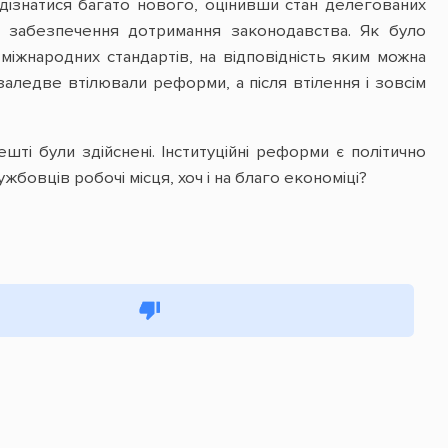
дізнатися багато нового, оцінивши стан делегованих
та забезпечення дотримання законодавства. Як було
 міжнародних стандартів, на відповідність яким можна
 заледве втілювали реформи, а після втілення і зовсім
ешті були здійснені. Інституційні реформи є політично
ужбовців робочі місця, хоч і на благо економіці?