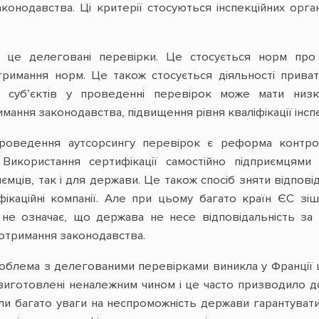
конодавства. Ці критерії стосуються інспекційних орга
це делеговані перевірки. Це стосується норм про са
римання норм. Це також стосується діяльності приватн
х суб’єктів у проведенні перевірок може мати низ
имання законодавства, підвищення рівня кваліфікації інсп
роведення аутсорсингу перевірок є реформа контро
Використання сертифікації самостійно підприємцям
ців, так і для держави. Це також спосіб зняти відповід
ікаційні компанії. Але при цьому багато країн ЄС зіш
не означає, що держава не несе відповідальність з
отримання законодавства.
роблема з делегованими перевірками виникла у Франції
 виготовлені неналежним чином і це часто призводило до
ли багато уваги на неспроможність держави гарантувати