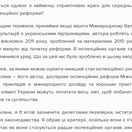
ться однією з найменш сприятливих країн для середньо
пекційної реформи?
ащим терміном, принаймні якщо вірити Міжнародному Ва
сультацій з українськими підприємцями, автори роблять
е висновок 2011 року, зроблений за матеріалами 2010 ро
 минуло від початку реформи. В інспекційних органів та
 змінився уряд. Що за цей час було зроблено в цьому нап
їв, за якими можна оцінити нинішній стан інспекційної 
анк – його автор, дослідник інспекційних реформ Міжна
а прикладів з міжнародного досвіду та хороших прак
 кліматі України можуть почитати весь звіт, щоб побачи
в та суспільства.
ланк, я б хотів зазначити: делеговані перевірки, інститу
 законодавства. Я обрав ці критерії, оскільки вони є п
 так як вони стосуються радше інспекційних органів, ан