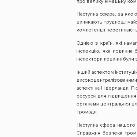
про велику німецьку ком
Наступна сфера, за якою
виникають труднощі майже
компетенції перетинаютьс
Однією з країн, які нам
інспекцію, яка повинна 
інспектори повинні були
Інший аспектом інституці
високоцентралізованими
аспекті на Нідерланди. П
ресурси для підвищення к
органами центральної вла
громади.
Наступна сфера нашого ін
Справжня безпека громад