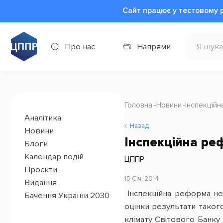
Сайт працює у тестовому 
Про нас
Напрями
Головна
Новини
Інспекцій
Аналітика
Назад
Новини
Інспекційна ре
Блоги
Календар подій
ЦППР
Проєкти
15 Січ, 2014
Видання
Інспекційна реформа не
Бачення України 2030
оцінки результати таког
клімату Світового Банку