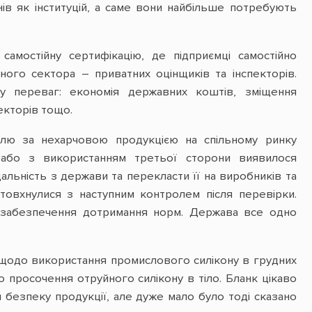
нів як інституцій, а саме вони найбільше потребують
мостійну сертифікацію, де підприємці самостійно
ого сектора – приватних оцінщиків та інспекторів.
ку переваг: економія державних коштів, зміщення
екторів тощо.
лю за нехарчовою продукцією на спільному ринку
и або з використанням третьої сторони виявилося
альність з держави та перекласти її на виробників та
товхнулися з наступним контролем після перевірки.
а забезпечення дотримання норм. Держава все одно
 щодо використання промислового силікону в грудних
 просочення отруйного силікону в тіло. Бланк цікаво
 безпеку продукції, але дуже мало було тоді сказано