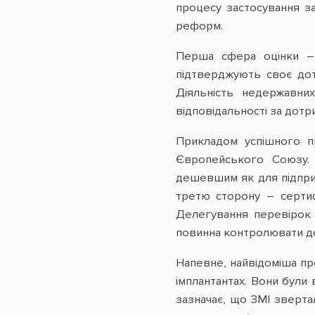
процесу застосування за
реформ.
Перша сфера оцінки – 
підтверджують своє дот
Діяльність недержавни
відповідальності за дотр
Прикладом успішного п
Європейського Союзу. 
дешевшим як для підприєм
третю сторону – сертиф
Делегування перевірок 
повинна контролювати д
Напевне, найвідоміша п
імплантантах. Вони були
зазначає, що ЗМІ зверта