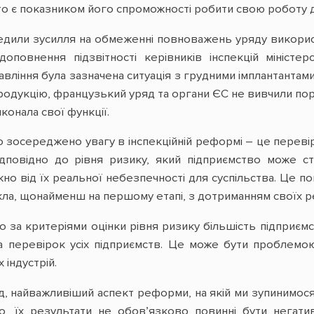
сто є показником його спроможності робити свою роботу 
дили зусилля на обмеженні повноважень уряду використо
доповнення підзвітності керівників інспекцій міністе
ління була зазначена ситуація з грудними імплантантами 
одукцію, французький уряд та органи ЄС не вивчили по
онала свої функції.
ло зосереджено увагу в інспекційній реформі – це перевір
дповідно до рівня ризику, який підприємство може с
жно від їх реальної небезпечності для суспільства. Це 
ла, щонайменш на першому етапі, з дотриманням своїх рез
 за критеріями оцінки рівня ризику більшість підприємс
а перевірок усіх підприємств. Це може бути проблемо
 індустрій.
ляд, найважливіший аспект реформи, на якій ми зупинимо
, їх результати не обов’язково повинні бути негативн