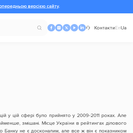
опередньою версією сайту
.
Контакти
En
Ua
ій у цій сфері було прийнято у 2009-2011 роках. Але
айменше, змішані. Місце України в рейтингах ділового
о Банку не є досконалим, але все ж він є показником