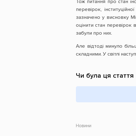
Тож питання про стан ін
перевірок, інституційн
зазначено у висновку Мі
оцінити стан перевірок в
забули про них.
Але відтоді минуло більш
складними. У світлі насту
Чи була ця стаття
Новини