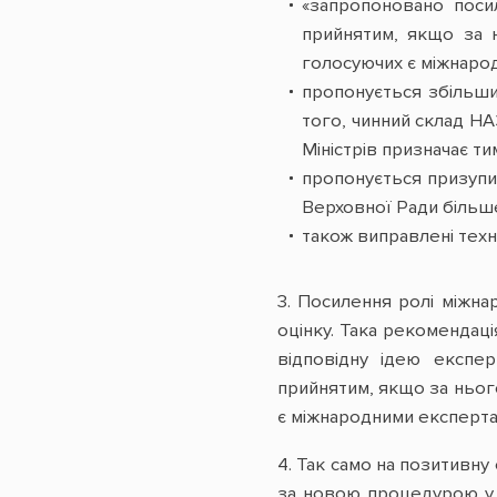
«запропоновано поси
прийнятим, якщо за н
голосуючих є міжнаро
пропонується збільши
того, чинний склад НА
Міністрів призначає т
пропонується призупин
Верховної Ради більше
також виправлені техн
3. Посилення ролі міжна
оцінку. Така рекомендац
відповідну ідею експер
прийнятим, якщо за нього
є міжнародними експерта
4. Так само на позитивн
за новою процедурою у 6