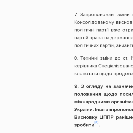
7. Запропоновані зміни
Консолідованому висновку
політичні партії вже от
партій права на державне
політичних партій, знизи
8. Технічні зміни до с
керівника Спеціалізовано
клопотати щодо продовжен
9. З огляду на зазнач
положення щодо посиле
міжнародними організаці
України. Інші запропоно
Висновку ЦППР раніше,
[6]
зробити
.