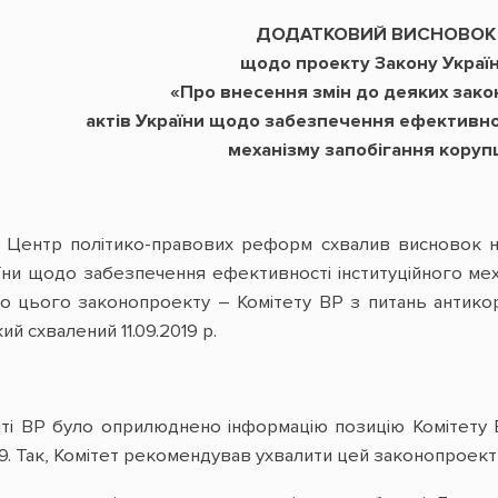
ДОДАТКОВИЙ ВИСНОВОК
щодо проекту Закону Украї
«Про внесення змін до деяких зак
актів України щодо забезпечення ефективно
механізму запобігання корупц
у Центр політико-правових реформ схвалив висновок 
їни щодо забезпечення ефективності інституційного меха
о цього законопроекту – Комітету ВР з питань антикор
й схвалений 11.09.2019 р.
йті ВР було оприлюднено інформацію позицію Комітету ВР
 Так, Комітет рекомендував ухвалити цей законопроект з