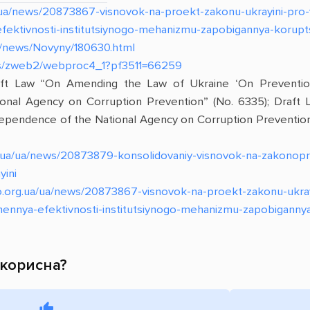
/ua/news/20873867-visnovok-na-proekt-zakonu-ukrayini-pro-
ktivnosti-institutsiynogo-mehanizmu-zapobigannya-korupts
.ua/news/Novyny/180630.html
a/pls/zweb2/webproc4_1?pf3511=66259
ft Law “On Amending the Law of Ukraine ‘On Prevention
onal Agency on Corruption Prevention” (No. 6335); Draft
dependence of the National Agency on Corruption Prevention”
g.ua/ua/news/20873879-konsolidovaniy-visnovok-na-zakonopr
yini
o.org.ua/ua/news/20873867-visnovok-na-proekt-zakonu-ukray
ennya-efektivnosti-institutsiynogo-mehanizmu-zapobigannya
 корисна?