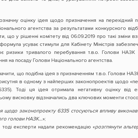
нозначну оцінку ідея щодо призначення на перехідний 
онального агентства за результатами конкурсного відбо
ти, що у рішенні комітету від 06.09.2019 про такі зміни в
 формула усуває стимули для Кабінету Міністрів забез
ює ризики тривалого перебування т.в.о. Голови НАЗК н
ння на посаду Голови Національного агентства.
начити, що подібна ідея з призначенням т.в.о. Голови Н
 присутня в одному з найперших законопроектів щодо «
6335). Тоді ця ідея отримала негативну оцінку від е
їхньому висновку відзначались два ключових моменти ст
я щодо законопроекту 6335 стосуються впливу виконавчо
ого голови НАЗК…
»;
е тоді експерти надали рекомендацію «
розглянути альте