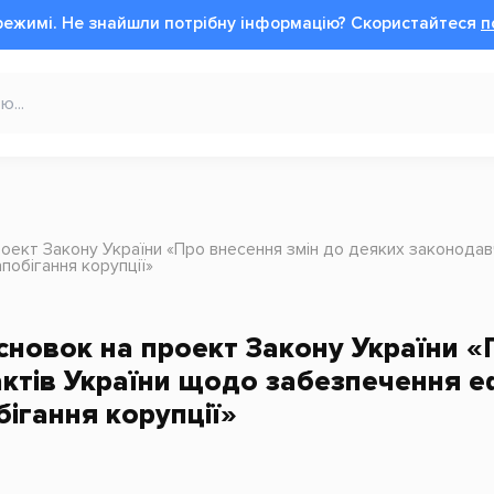
режимі.
Не знайшли потрібну інформацію?
Cкористайтеся
п
оект Закону України «Про внесення змін до деяких законодав
побігання корупції»
новок на проект Закону України «
ктів України щодо забезпечення еф
бігання корупції»