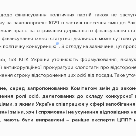
 щодо фінансування політичних партій також не заслу
 на законопроект 1029 в частині внесення змін до Закону
римали право на отримання державного фінансування ста
 фінансування їхньої статутної діяльності може суттєво 
[5]
ти політичну конкуренцію
. З огляду на зазначене, ця про
т. 155, 158 КПК України уточнюють формулювання, вказ
ї антикорупційної прокуратури клопотати про відстороне
ня строку відсторонення цих осіб від посади. Таке уточ
ене, серед запропонованих Комітетом змін до зако
ння ролі осіб, делегованих до складу конкурсної к
ями, з якими Україна співпрацює у сфері запобігання 
вані зміни, хоч і спрямовані на усунення відповідних н
 мають бути виправлені – раніше експерти ЦППР н