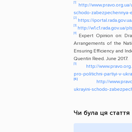
[1]
http://www.pravo.org.ua
schodo-zabezpechennya-efe
[2]
https://iportal.rada.gov
[3]
http://w1.c1.rada.gov.u
[4]
Expert Opinion on: Dra
Arrangements of the Nati
Ensuring Efficiency and In
Quentin Reed. June 2017.
[5]
http://www.pravo.or
pro-politichni-partiyi-v-ukra
[6]
http://www.prav
ukrayini-schodo-zabezpech
Чи була ця стаття