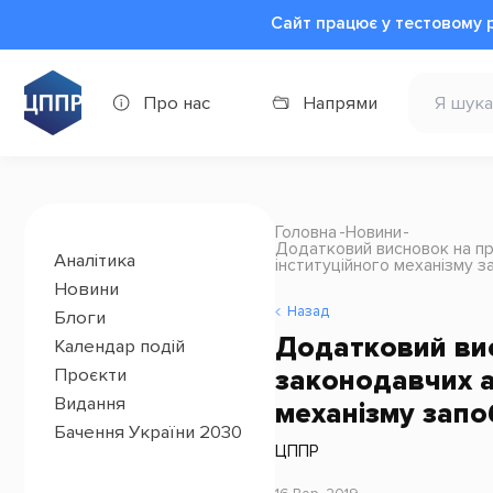
Сайт працює у тестовому 
Про нас
Напрями
Головна
Новини
Додатковий висновок на пр
Аналітика
інституційного механізму за
Новини
Назад
Блоги
Додатковий вис
Календар подій
законодавчих а
Проєкти
Видання
механізму запо
Бачення України 2030
ЦППР