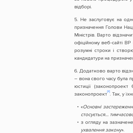
відборі.
5. Не заслуговує на од
призначення Голови Наці
Міністрів. Варто відзначи
офіційному веб-сайті ВР
розумні строки і створ
кандидатури на призначе
6. Додатково варто відз
– вона свого часу була
юстиції (законопроект 
[4]
законопроект
. Так, у 
«
Основні застереженн
стосується… тимчасов
з огляду на зазначен
ухвалення закону
».