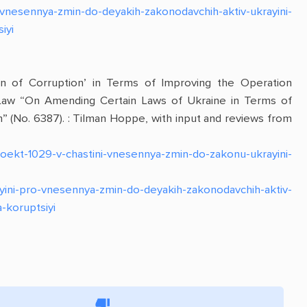
vnesennya-zmin-do-deyakih-zakonodavchih-aktiv-ukrayini-
iyi
 of Corruption’ in Terms of Improving the Operation
 Law “On Amending Certain Laws of Ukraine in Terms of
 (No. 6387). : Tilman Hoppe, with input and reviews from
oekt-1029-v-chastini-vnesennya-zmin-do-zakonu-ukrayini-
ini-pro-vnesennya-zmin-do-deyakih-zakonodavchih-aktiv-
-koruptsiyi