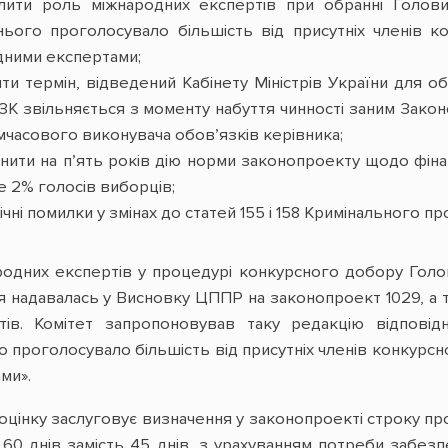
лити роль міжнародних експертів при обранні Голови 
ього проголосувало більшість від присутніх членів ко
дними експертами;
ти термін, відведений Кабінету Міністрів України для о
ЗК звільняється з моменту набуття чинності заним Зако
имчасового виконувача обов’язків керівника;
ити на п’ять років дію норми законопроекту щодо фінан
 2% голосів виборців;
ічні помилки у змінах до статей 155 і 158 Кримінального 
родних експертів у процедурі конкурсного добору Голо
ія надавалась у Висновку ЦППР на законопроект 1029, а 
тів. Комітет запропоновував таку редакцію відповід
 проголосувало більшість від присутніх членів конкурсно
ми».
у оцінку заслуговує визначення у законопроекті строку
0 днів замість 45 днів, з урахуванням потреби забезп