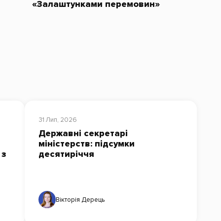
«Залаштунками перемовин»
31 Лип, 2026
Державні секретарі
міністерств: підсумки
 з
десятиріччя
Вікторія Дерець