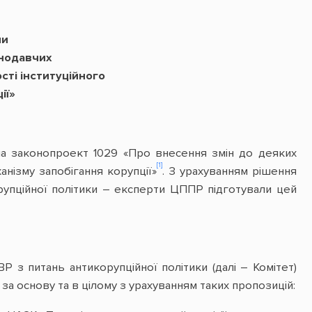
ни
онодавчих
сті інституційного
ії»
на законопроект 1029 «Про внесення змін до деяких
[1]
нізму запобігання корупції»
. З урахуванням рішення
упційної політики – експерти ЦППР підготували цей
 з питань антикорупційної політики (далі – Комітет)
а основу та в цілому з урахуванням таких пропозицій: