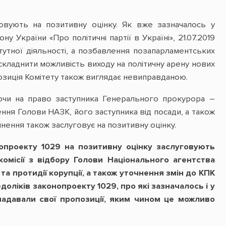
говують на позитивну оцінку. Як вже зазначалось у
 України «Про політичні партії в Україні», 21.07.2019
тутної діяльності, а позбавлення позапарламентських
ускладнити можливість виходу на політичну арену нових
позиція Комітету також виглядає невиправданою.
уючи на право заступника Генерального прокурора –
ння Голови НАЗК, його заступника від посади, а також
нення також заслуговує на позитивну оцінку.
нопроекту 1029 на позитивну оцінку заслуговують
омісії з відбору Голови Національного агентства
та протидії корупції, а також уточнення змін до КПК
едоліків законопроекту 1029, про які зазначалось і у
адавали свої пропозиції, яким чином це можливо