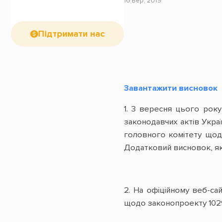
16 Вер, 2019
Підтримати нас
Завантажити висновок
1. 3 вересня цього рок
законодавчих актів Укра
головного комітету щод
Додатковий висновок, яки
2. На офіційному веб-са
щодо законопроекту 1029.