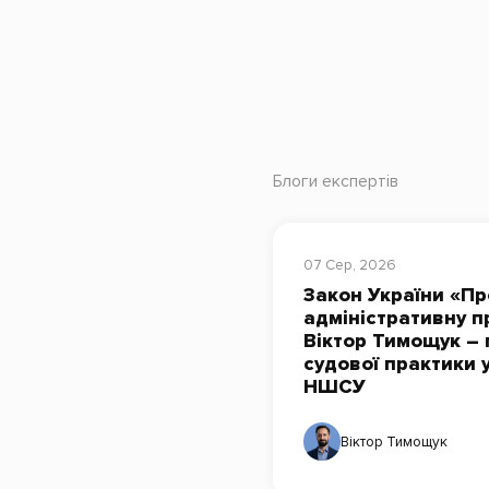
Блоги експертів
07 Сер, 2026
Закон України «Пр
адміністративну п
Віктор Тимощук – 
судової практики 
НШСУ
Віктор Тимощук