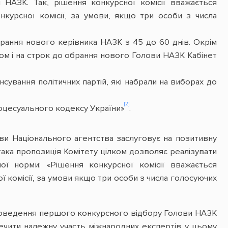
НАЗК. Так, рішення конкурсної комісії вважається
нкурсної комісії, за умови, якщо три особи з числа
брання нового керівника НАЗК з 45 до 60 днів. Окрім
ном і на строк до обрання нового Голови НАЗК Кабінет
сування політичних партій, які набрали на виборах до
[2]
процесуального кодексу України»
.
ви Національного агентства заслуговує на позитивну
така пропозиція Комітету цілком дозволяє реалізувати
ної норми: «Рішення конкурсної комісії вважається
ї комісії, за умови якщо три особи з числа голосуючих
 проведення першого конкурсного відбору Голови НАЗК
ечити належну участь міжнародних експертів у цьому