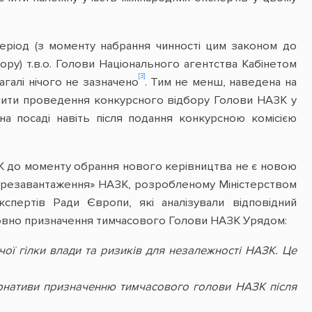
період (з моменту набрання чинності цим законом до
ру) т.в.о. Голови Національного агентства Кабінетом
[3]
загалі нічого не зазначено
. Тим не менш, наведена на
печити проведення конкурсного відбору Голови НАЗК у
а посаді навіть після подання конкурсною комісією
АЗК до моменту обрання нового керівництва не є новою
перезавантаження» НАЗК, розробленому Міністерством
кспертів Ради Європи, які аналізували відповідний
осовно призначення тимчасового Голови НАЗК Урядом:
ї гілки влади та ризиків для незалежності НАЗК. Це
рнативи призначенню тимчасового голови НАЗК після