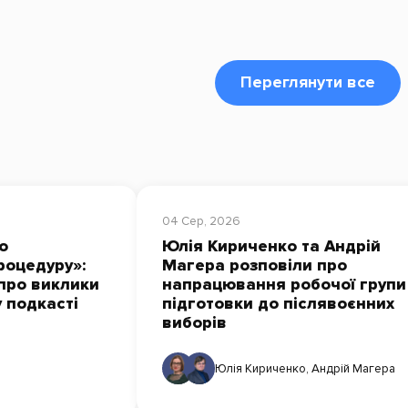
Переглянути все
04 Сер, 2026
о
Юлія Кириченко та Андрій
роцедуру»:
Магера розповіли про
про виклики
напрацювання робочої групи
у подкасті
підготовки до післявоєнних
виборів
Юлія Кириченко
,
Андрій Магера