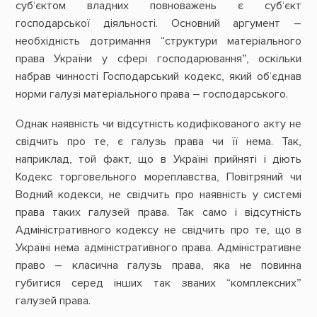
суб‘єктом владних повноважень є суб‘єкт
господарської діяльності. Основний аргумент –
необхідність дотримання “структури матеріального
права України у сфері господарювання”, оскільки
набрав чинності Господарський кодекс, який об‘єднав
норми галузі матеріального права – господарського.
Однак наявність чи відсутність кодифікованого акту не
свідчить про те, є галузь права чи її нема. Так,
наприклад, той факт, що в Україні прийняті і діють
Кодекс торговельного мореплавства, Повітряний чи
Водний кодекси, не свідчить про наявність у системі
права таких галузей права. Так само і відсутність
Адміністративного кодексу не свідчить про те, що в
Україні нема адміністративного права. Адміністративне
право – класична галузь права, яка не повинна
губитися серед інших так званих “комплексних”
галузей права.