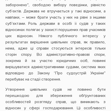
заборонено”, свободою вибору поведінки, рівністю
суб‘єктів. Держава не втручається у такі відносини, а
навпаки, – може брати участь у них на рівні з іншими
суб’єктами. Роль держави в особі її судів у таких
відносинах полягає у захисті порушених прав учасників
цих відносин. Ніякого публічного інтересу у
результатах вирішення цивільних справ, як правило,
нема, адже ці справи стосуються інтересів тільки
сторін спору. Всі адміністративно-правові спори,
зокрема й за участю юридичних осіб, повинні
вирішуватися адміністративними судами, система яких
відповідно до Закону “Про судоустрій України”
перебуває на стадії створення.
Утворення цивільних судів не повинно бути
перешкодою для збереження обґрунтованих
особливостей розгляду справ, що виникають з
відносин у сфері господарювання. Ці особливості