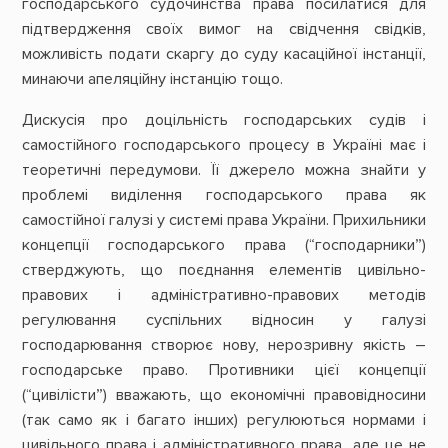
господарського судочинства права посилатися для
підтвердження своїх вимог на свідчення свідків,
можливість подати скаргу до суду касаційної інстанції,
минаючи апеляційну інстанцію тощо.
Дискусія про доцільність господарських судів і
самостійного господарського процесу в Україні має і
теоретичні передумови. Її джерело можна знайти у
проблемі виділення господарського права як
самостійної галузі у системі права України. Прихильники
концепції господарського права (“господарники”)
стверджують, що поєднання елементів цивільно-
правових і адміністративно-правових методів
регулювання суспільних відносин у галузі
господарювання створює нову, нерозривну якість –
господарське право. Противники цієї концепції
(“цивілісти”) вважають, що економічні правовідносини
(так само як і багато інших) регулюються нормами і
цивільного права і адміністративного права, але це не