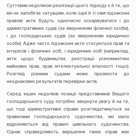
Суттєвим недоліком реалізації цього підходу є й те, що
він не запобігає ситуаціям, коли одні й ті самі підзаконні
правові акти будуть одночасно оскаржуватися і до
адміністративних судів (за зверненням фізичної особи),
і до господарських судів (за зверненням юридичної
особи). Адже часто підзаконні акти стосуються прав та
інтересів і фізичних осіб, і юридичних осіб (наприклад,
акти щодо будівництва, реєстрації різноманітних
майнових прав, прав інтелектуальної власності тощо).
Розгляд різними судами може призвести до
неоднакових результатів перевірки актів.
Серед інших недоліків позиції представників Вищого
господарського суду потрібно звернути увагу й на те,
що тоді адміністративні справи розглядатимуться за
правилами господарського судочинства, які мало
відрізняються від правил цивільного судочинства.
Однак справедливість вирішення таких справ має