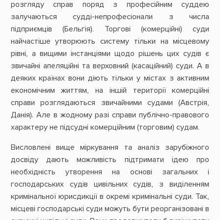
розгляду справ поряд з професійним суддею
залучаються судді-непрофесіонали з числа
підприємців (Бельгія). Торгові (комерційні) суди
найчастіше утворюють систему тільки на місцевому
рівні, а вищими інстанціями щодо рішень цих судів є
звичайні апеляційні та верховний (касаційний) суди. А в
деяких країнах вони діють тільки у містах з активним
економічним життям, на іншій території комерційні
справи розглядаються звичайними судами (Австрія,
Данія). Але в жодному разі справи публічно-правового
характеру не підсудні комерційним (торговим) судам.
Висловлені вище міркування та аналіз зарубіжного
досвіду дають можливість підтримати ідею про
необхідність утворення на основі загальних і
господарських судів цивільних судів, з виділенням
кримінальної юрисдикції в окремі кримінальні суди. Так,
місцеві господарські суди можуть бути реорганізовані в