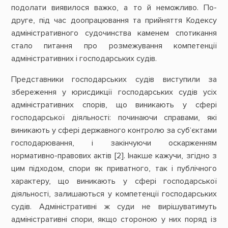
подолати виявилося важко, а то й неможливо. По-
друге, під час доопрацювання та прийняття Кодексу
адміністративного судочинства каменем спотикання
стало питання про розмежування компетенції
адміністративних і господарських судів.
Представники господарських судів виступили за
збереження у юрисдикції господарських судів усіх
адміністративних спорів, що виникають у сфері
господарської діяльності: починаючи справами, які
виникають у сфері державного контролю за суб‘єктами
господарювання, і закінчуючи оскарженням
нормативно-правових актів [2]. Інакше кажучи, згідно з
цим підходом, спори як приватного, так і публічного
характеру, що виникають у сфері господарської
діяльності, залишаються у компетенції господарських
судів. Адміністративні ж суди не вирішуватимуть
адміністративні спори, якщо стороною у них поряд із