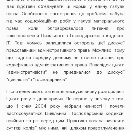
дає підстави об‘єднувати ці норми у єдину галузь
права. Особливого загострення ця проблема набула
під час кодифікаційних робіт у галузі матеріального
права, коли обговорювалося питання про
співвідношення Цивільного і Господарського кодексів
[1]. Тоді чомусь залишилися осторонь цієї дискусії
представники адміністративного права. Можливо, тому
що тоді на порядку денному не стояло питання про
кодифікацію адміністративного права. Внаслідок цього
“адміністративісти” не приєдналися до дискусії
“цивілістів” і “господарників”.
Після невеликого затишшя дискусія знову розгорілася.
Цього разу з двох причин. По-перше, у зв‘язку з тим,
що 1 січня 2004 року набрали чинності і почали
застосовуватися Цивільний і Господарський кодекси,
прийняті за рік перед цим. Практика почала виявляти
суттєві колізії між ними, які шляхом правотлумачення