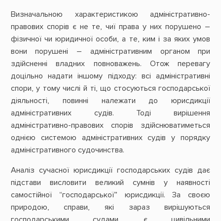
Визначальною характеристикою адміністративно-
правових спорів є не те, чиї права у них порушено –
фізичної чи юридичної особи, а те, ким і за яких умов
вони порушені – адміністративним органом при
здійсненні владних повноважень. Отож перевагу
доцільно надати іншому підходу: всі адміністративні
спори, у тому числі й ті, що стосуються господарської
діяльності, повинні належати до юрисдикції
адміністративних судів. Тоді вирішення
адміністративно-правових спорів здійснюватиметься
однією системою адміністративних судів у порядку
адміністративного судочинства.
Аналіз сучасної юрисдикції господарських судів дає
підстави висловити великий сумнів у наявності
самостійної “господарської” юрисдикції. За своєю
природою, справи, які зараз вирішуються
господарськими судами, є цивільними