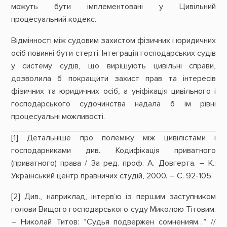
можуть бути імплементовані у Цивільний
процесуальний кодекс.
Відмінності між судовим захистом фізичних і юридичних
осіб повинні бути стерті. Інтеграція господарських судів
у систему судів, що вирішують цивільні справи,
дозволила б покращити захист прав та інтересів
фізичних та юридичних осіб, а уніфікація цивільного і
господарського судочинства надала б їм рівні
процесуальні можливості.
[1] Детальніше про полеміку між цивілістами і
господарниками див. Кодифікація приватного
(приватного) права / За ред. проф. А. Довгерта. – К.:
Український центр правничих студій, 2000. – С. 92-105.
[2] Див., наприклад, інтерв‘ю із першим заступником
голови Вищого господарського суду Миколою Тітовим.
– Николай Титов: “Судья подвержен сомнениям…” //