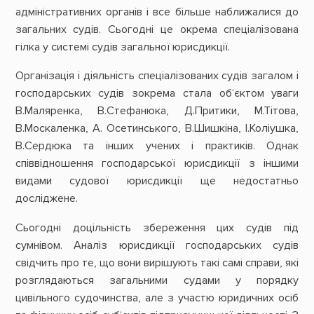
адміністративних органів і все більше наближалися до
загальних судів. Сьогодні це окрема спеціалізована
гілка у системі судів загальної юрисдикції.
Організація і діяльність спеціалізованих судів загалом і
господарських судів зокрема стала об‘єктом уваги
В.Маляренка, В.Стефанюка, Д.Притики, М.Тітова,
В.Москаленка, А. Осетинського, В.Шишкіна, І.Коліушка,
В.Сердюка та інших учених і практиків. Однак
співвідношення господарської юрисдикції з іншими
видами судової юрисдикції ще недостатньо
досліджене.
Сьогодні доцільність збереження цих судів під
сумнівом. Аналіз юрисдикції господарських судів
свідчить про те, що вони вирішують такі самі справи, які
розглядаються загальними судами у порядку
цивільного судочинства, але з участю юридичних осіб