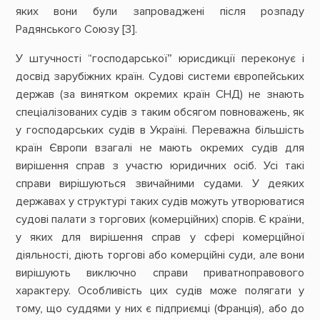
яких вони були запроваджені після розпаду
Радянського Союзу [3].
У штучності “господарської” юрисдикції переконує і
досвід зарубіжних країн. Судові системи європейських
держав (за винятком окремих країн СНД) не знають
спеціалізованих судів з таким обсягом повноважень, як
у господарських судів в Україні. Переважна більшість
країн Європи взагалі не мають окремих судів для
вирішення справ з участю юридичних осіб. Усі такі
справи вирішуються звичайними судами. У деяких
державах у структурі таких судів можуть утворюватися
судові палати з торгових (комерційних) спорів. Є країни,
у яких для вирішення справ у сфері комерційної
діяльності, діють торгові або комерційні суди, але вони
вирішують виключно справи приватноправового
характеру. Особливість цих судів може полягати у
тому, що суддями у них є підприємці (Франція), або до