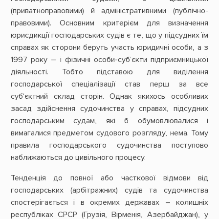
(приватноправовими) й адміністративними (публічно-
правовими). Основним критерієм для визначення
юрисдикції господарських судів є те, що у підсудних їм
справах як сторони беруть участь юридичні особи, а з
1997 року – і фізичні особи-суб‘єкти підприємницької
діяльності. Тобто підставою для виділення
господарської спеціалізації став перш за все
суб‘єктний склад сторін. Однак якихось особливих
засад здійснення судочинства у справах, підсудних
господарським судам, які б обумовлювалися і
вимагалися предметом судового розгляду, нема. Тому
правила господарського судочинства поступово
наближаються до цивільного процесу.
Тенденція до повної або часткової відмови від
господарських (арбітражних) судів та судочинства
спостерігається і в окремих державах – колишніх
республіках СРСР (Грузія, Вірменія, Азербайджан), у