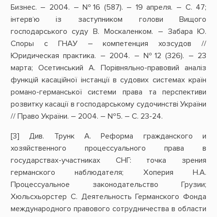
Бизнес. – 2004. – №16 (587). – 19 апреля. – С. 47;
інтерв‘ю із заступником голови Вищого
господарського суду В. Москаленком. – Забара Ю.
Споры с ГНАУ – компетенция хозсудов //
Юридическая практика. – 2004. – №12 (326). – 23
марта; Осетинський А. Порівняльно-правовий аналіз
функцій касаційної інстанції в судових системах країн
романо-германської системи права та перспективи
розвитку касації в господарському судочинстві України
// Право України. – 2004. – №5. – С. 23-24.
[3] Див. Трунк А. Реформа гражданского и
хозяйственного процессуального права в
государствах-участниках СНГ: точка зрения
германского наблюдателя; Хоперия Н.А.
Процессуальное законодательство Грузии;
Хюльсхьорстер С. Деятельность Германского Фонда
международного правового сотрудничества в области