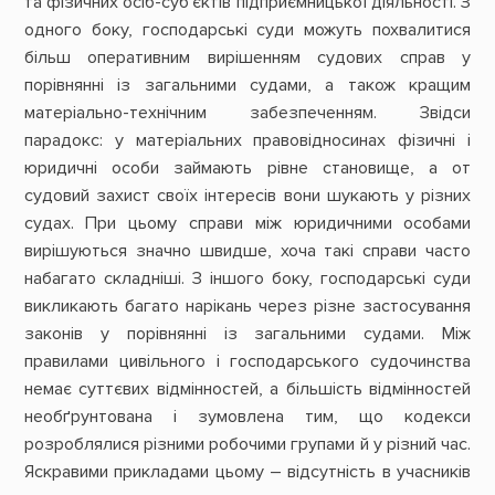
та фізичних осіб-суб‘єктів підприємницької діяльності. З
одного боку, господарські суди можуть похвалитися
більш оперативним вирішенням судових справ у
порівнянні із загальними судами, а також кращим
матеріально-технічним забезпеченням. Звідси
парадокс: у матеріальних правовідносинах фізичні і
юридичні особи займають рівне становище, а от
судовий захист своїх інтересів вони шукають у різних
судах. При цьому справи між юридичними особами
вирішуються значно швидше, хоча такі справи часто
набагато складніші. З іншого боку, господарські суди
викликають багато нарікань через різне застосування
законів у порівнянні із загальними судами. Між
правилами цивільного і господарського судочинства
немає суттєвих відмінностей, а більшість відмінностей
необґрунтована і зумовлена тим, що кодекси
розроблялися різними робочими групами й у різний час.
Яскравими прикладами цьому – відсутність в учасників