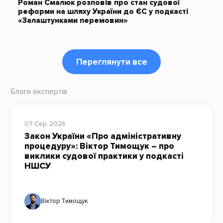
Роман Смалюк розповів про стан судової
реформи на шляху України до ЄС у подкасті
«Залаштунками перемовин»
Переглянути все
Блоги експертів
07 Сер, 2026
Закон України «Про адміністративну
процедуру»: Віктор Тимощук – про
виклики судової практики у подкасті
НШСУ
Віктор Тимощук