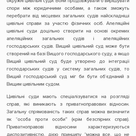
окружні цивільні суди. Вони продовжували б вирішувати
спори між юридичними особами, а також зможуть
перебрати від місцевих загальних судів найскладніші
цивільні справи за участю фізичних осіб. Апеляційні
цивільні суди доцільно створити на основі окремих
апеляційних загальних судів і апеляційних
господарських судів. Вищий цивільний суд може бути
створений на базі Вищого господарського суду, а якщо
Вищий цивільний суд буде утворено до інтеграції
господарських судів у систему загальних судів, то
Вищий господарський суд міг би бути об‘єднаний з
Вищим цивільним судом.
Цивільні суди мають спеціалізуватися на розгляді
справ, які виникають з приватноправових відносин.
Загальну спрямованість таких справ можна визначити
як “особа проти особи” (крім безспірних справ).
Приватноправові відносини характеризуються
диспозитивністю, дією принципу “можна все, що не