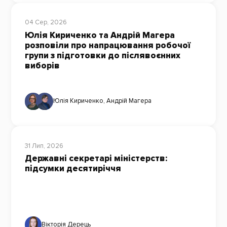
04 Сер, 2026
Юлія Кириченко та Андрій Магера
розповіли про напрацювання робочої
групи з підготовки до післявоєнних
виборів
Юлія Кириченко
,
Андрій Магера
31 Лип, 2026
Державні секретарі міністерств:
підсумки десятиріччя
Вікторія Дерець