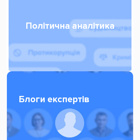
Політична аналітика
Блоги експертів