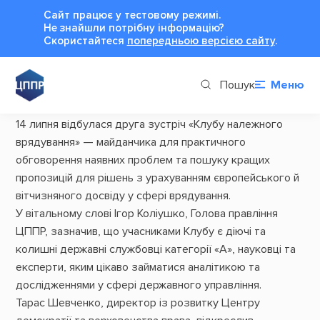
Сайт працює у тестовому режимі.
Не знайшли потрібну інформацію?
Cкористайтеся
попередньою версією сайту
.
Пошук
Меню
14 липня відбулася друга зустріч
«Клубу належного
врядування»
— майданчика для практичного
обговорення наявних проблем та пошуку кращих
пропозицій для рішень з урахуванням європейського й
вітчизняного досвіду у сфері врядування.
У вітальному слові
Ігор Коліушко
, Голова правління
ЦППР, зазначив, що учасниками Клубу є діючі та
колишні державні службовці категорії «А», науковці та
експерти, яким цікаво займатися аналітикою та
дослідженнями у сфері державного управління.
Тарас Шевченко
, директор із розвитку Центру