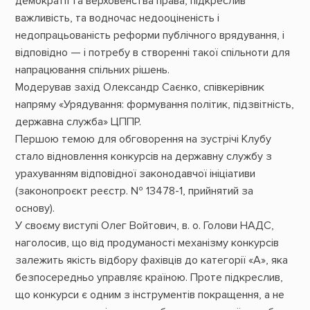
демократії та верховенства права, підкреслив
важливість, та водночас недооціненість і
недопрацьованість реформи публічного врядування, і
відповідно — і потребу в створенні такої спільноти для
напрацювання спільних рішень.
Модерував захід
Олександр Саєнко
, співкерівник
напряму «Урядування: формування політик, підзвітність,
державна служба» ЦППР.
Першою темою
для обговорення на зустрічі Клубу
стало відновлення конкурсів на державну службу з
урахуванням відповідної законодавчої ініціативи
(
законопроєкт реєстр. № 13478-1
, прийнятий за
основу).
У своєму виступі
Олег Войтович
, в. о. Голови НАДС,
наголосив, що від продуманості механізму конкурсів
залежить якість відбору фахівців до категорії «А», яка
безпосередньо управляє країною. Проте підкреслив,
що конкурси є одним з інструментів покращення, а не