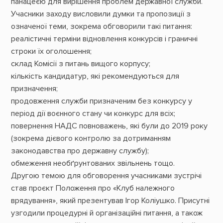
панацеєю для вирішення проблем державної служби.
Учасники заходу висловили думки та пропозиції з
означеної теми, зокрема обговорили такі питання:
реалістичні терміни відновлення конкурсів і граничні
строки їх оголошення;
склад Комісії з питань вищого корпусу;
кількість кандидатур, які рекомендуються для
призначення;
продовження служби призначеним без конкурсу у
період дії воєнного стану чи конкурс для всіх;
повернення НАДС повноважень, які були до 2019 року
(зокрема дієвого контролю за дотриманням
законодавства про державну службу);
обмеження необґрунтованих звільнень тощо.
Другою темою
для обговорення учасниками зустрічі
став проєкт Положення про «Клуб належного
врядування», який презентував
Ігор Коліушко
. Присутні
узгодили процедурні й організаційні питання, а також