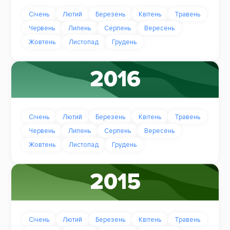
Січень
Лютий
Березень
Квітень
Травень
Червень
Липень
Серпень
Вересень
Жовтень
Листопад
Грудень
2016
Січень
Лютий
Березень
Квітень
Травень
Червень
Липень
Серпень
Вересень
Жовтень
Листопад
Грудень
2015
Січень
Лютий
Березень
Квітень
Травень