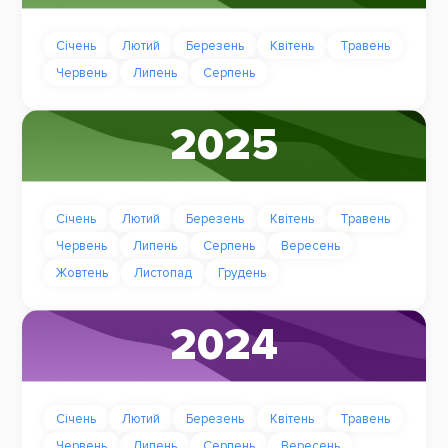
Січень
Лютий
Березень
Квітень
Травень
Червень
Липень
Серпень
2025
Січень
Лютий
Березень
Квітень
Травень
Червень
Липень
Серпень
Вересень
Жовтень
Листопад
Грудень
2024
Січень
Лютий
Березень
Квітень
Травень
Червень
Липень
Серпень
Вересень