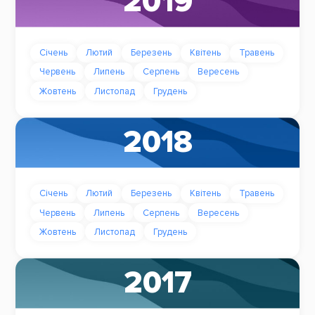
2019
Січень
Лютий
Березень
Квітень
Травень
Червень
Липень
Серпень
Вересень
Жовтень
Листопад
Грудень
2018
Січень
Лютий
Березень
Квітень
Травень
Червень
Липень
Серпень
Вересень
Жовтень
Листопад
Грудень
2017