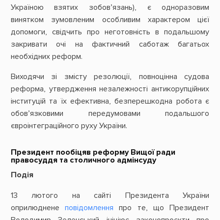
Україною взятих зобов’язань), є одноразовим
винятком зумовленим особливим характером цієї
допомоги, свідчить про неготовність в подальшому
закривати очі на фактичний саботаж багатьох
необхідних реформ.
Виходячи зі змісту резолюції, повноцінна судова
реформа, утвердження незалежності антикорупційних
інституцій та їх ефективна, безперешкодна робота є
обов’язковими передумовами подальшого
євроінтеграційного руху України.
Президент пообіцяв реформу Вищої ради
правосуддя та столичного адмінсуду
Подія
13 лютого на сайті Президента України
оприлюднене
повідомлення
про те, що Президент
Володимир Зеленський ініціює законопроєкти про