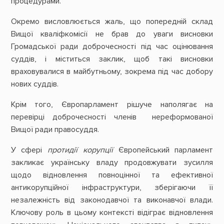
процедурами.
Окремо висловлюється жаль, що попередній склад
Вищої кваліфкомісії не брав до уваги висновки
Громадської ради доброчесності під час оцінювання
суддів, і міститься заклик, щоб такі висновки
враховувалися в майбутньому, зокрема під час добору
нових суддів.
Крім того, Європарламент рішуче наполягає на
перевірці доброчесності членів нереформованої
Вищої ради правосуддя.
У сфері
протидії корупції
Європейський парламент
закликає українську владу продовжувати зусилля
щодо відновлення повноцінної та ефективної
антикорупційної інфраструктури, зберігаючи її
незалежність від законодавчої та виконавчої влади.
Ключову роль в цьому контексті відіграє відновлення