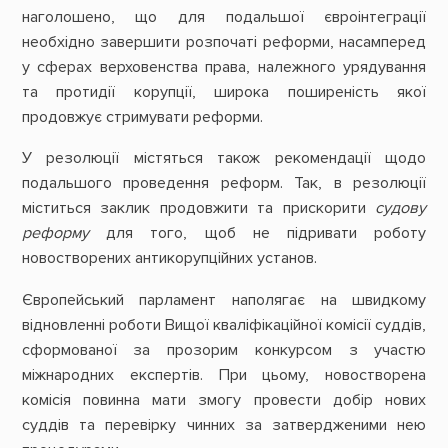
наголошено, що для подальшої євроінтеграції
необхідно завершити розпочаті реформи, насамперед
у сферах верховенства права, належного урядування
та протидії корупції, широка поширеність якої
продовжує стримувати реформи.
У резолюції містяться також рекомендації щодо
подальшого проведення реформ. Так, в резолюції
міститься заклик продовжити та прискорити
судову
реформу
для того, щоб не підривати роботу
новостворених антикорупційних установ.
Європейський парламент наполягає на швидкому
відновленні роботи Вищої кваліфікаційної комісії суддів,
сформованої за прозорим конкурсом з участю
міжнародних експертів. При цьому, новостворена
комісія повинна мати змогу провести добір нових
суддів та перевірку чинних за затвердженими нею