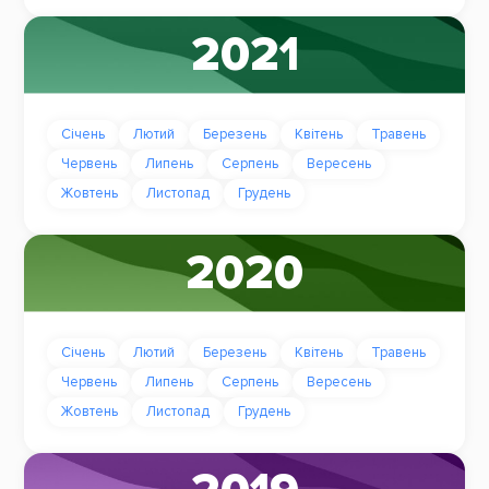
2021
Січень
Лютий
Березень
Квітень
Травень
Червень
Липень
Серпень
Вересень
Жовтень
Листопад
Грудень
2020
Січень
Лютий
Березень
Квітень
Травень
Червень
Липень
Серпень
Вересень
Жовтень
Листопад
Грудень