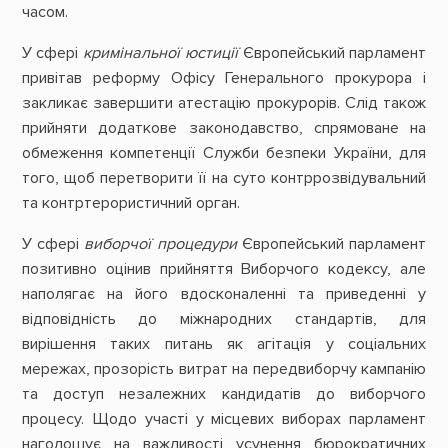
часом.
У сфері
кримінальної юстиції
Європейський парламент
привітав реформу Офісу Генерального прокурора і
закликає завершити атестацію прокурорів. Слід також
прийняти додаткове законодавство, спрямоване на
обмеження компетенції Служби безпеки України, для
того, щоб перетворити її на суто контррозвідувальний
та контртерористичний орган.
У сфері
виборчої процедури
Європейський парламент
позитивно оцінив прийняття Виборчого кодексу, але
наполягає на його вдосконаленні та приведенні у
відповідність до міжнародних стандартів, для
вирішення таких питань як агітація у соціальних
мережах, прозорість витрат на передвиборчу кампанію
та доступ незалежних кандидатів до виборчого
процесу. Щодо участі у місцевих виборах парламент
наголошує на важливості усунення бюрократичних