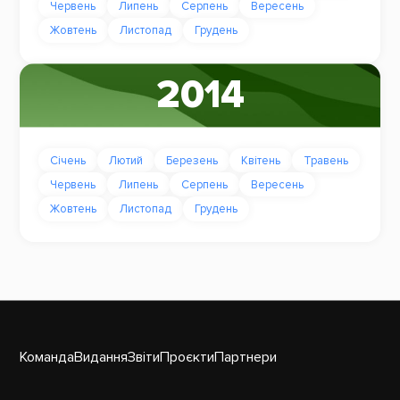
Червень
Липень
Серпень
Вересень
Жовтень
Листопад
Грудень
2014
Січень
Лютий
Березень
Квітень
Травень
Червень
Липень
Серпень
Вересень
Жовтень
Листопад
Грудень
Команда
Видання
Звіти
Проєкти
Партнери