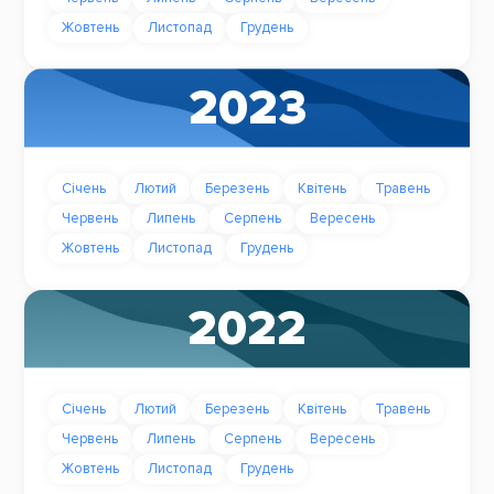
Жовтень
Листопад
Грудень
2023
Січень
Лютий
Березень
Квітень
Травень
Червень
Липень
Серпень
Вересень
Жовтень
Листопад
Грудень
2022
Січень
Лютий
Березень
Квітень
Травень
Червень
Липень
Серпень
Вересень
Жовтень
Листопад
Грудень