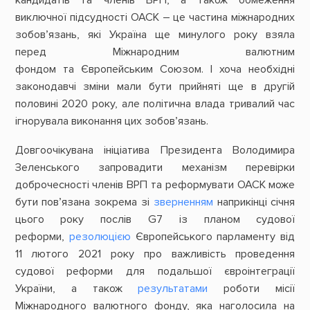
кандидатів та членів ВРП, а також обмеження
виключної підсудності ОАСК – це частина міжнародних
зобов’язань, які Україна ще минулого року взяла
перед Міжнародним валютним
фондом та Європейським Союзом. І хоча необхідні
законодавчі зміни мали бути прийняті ще в другій
половині 2020 року, але політична влада тривалий час
ігнорувала виконання цих зобов’язань.
Довгоочікувана ініціатива Президента Володимира
Зеленського запровадити механізм перевірки
доброчесності членів ВРП та реформувати ОАСК може
бути пов’язана зокрема зі
зверненням
наприкінці січня
цього року послів G7 із планом судової
реформи,
резолюцією
Європейського парламенту від
11 лютого 2021 року про важливість проведення
судової реформи для подальшої євроінтеграції
України, а також
результатами
роботи місії
Міжнародного валютного фонду, яка наголосила на