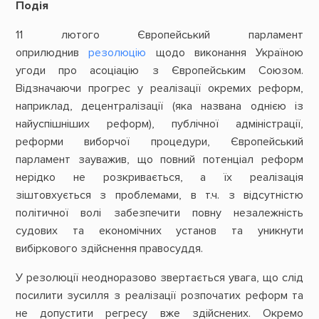
Подія
11 лютого Європейський парламент
оприлюднив
резолюцію
щодо виконання Україною
угоди про асоціацію з Європейським Союзом.
Відзначаючи прогрес у реалізації окремих реформ,
наприклад, децентралізації (яка названа однією із
найуспішніших реформ), публічної адміністрації,
реформи виборчої процедури, Європейський
парламент зауважив, що повний потенціал реформ
нерідко не розкривається, а їх реалізація
зіштовхується з проблемами, в т.ч. з відсутністю
політичної волі забезпечити повну незалежність
судових та економічних установ та уникнути
вибіркового здійснення правосуддя.
У резолюції неодноразово звертається увага, що слід
посилити зусилля з реалізації розпочатих реформ та
не допустити регресу вже здійснених. Окремо