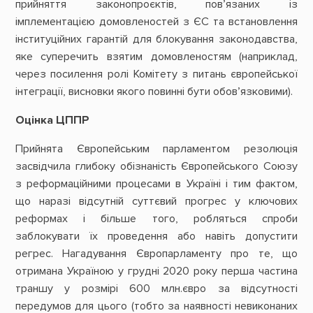
прийняття законопроєктів, пов’язаних із
імплементацією домовленостей з ЄС та встановлення
інституційних гарантій для блокування законодавства,
яке суперечить взятим домовленостям (наприклад,
через посилення ролі Комітету з питань європейської
інтеграції, висновки якого повинні бути обов’язковими).
Оцінка ЦППР
Прийнята Європейським парламентом резолюція
засвідчила глибоку обізнаність Європейського Союзу
з реформаційними процесами в Україні і тим фактом,
що наразі відсутній суттєвий прогрес у ключових
реформах і більше того, робляться спроби
заблокувати їх проведення або навіть допустити
регрес. Нагадування Європарламенту про те, що
отримана Україною у грудні 2020 року перша частина
траншу у розмірі 600 млн.євро за відсутності
передумов для цього (тобто за наявності невиконаних