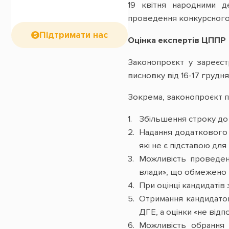
19 квітня народними д
проведення конкурсного 
Підтримати нас
Оцінка експертів ЦППР
Законопроєкт у зареєстр
висновку від 16-17 грудня
Зокрема, законопроєкт п
Збільшення строку до 
Надання додаткового 
які не є підставою для
Можливість проведен
влади», що обмежено п
При оцінці кандидатів
Отримання кандидатом
ДГЕ, а оцінки «не відп
Можливість обрання 