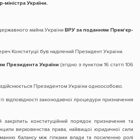
-міністра України.
 державного майна України
ВРУ за поданням Премʼєр-
еч Конституції був наділений Президент України.
ям Президента України
(згідно з пунктом 16 статті 106
 здійснюється Президентом України одноособово.
і відповідності законодавчої процедури призначення
й закріпить конституційний порядок призначення та
инципи верховенства права, найвищої юридичної сили
иманню балансу між гілками влади та посиленню ролі