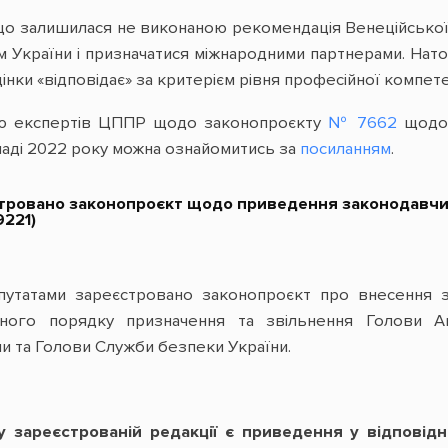
що залишилася не виконаною рекомендація Венеційської 
м України і призначатися міжнародними партнерами. На
інки «відповідає» за критерієм рівня професійної компете
ю експертів ЦППР щодо законопроєкту
№ 7662
щодо 
опаді 2022 року можна ознайомитись за
посиланням
.
стровано законопроєкт щодо приведення законодавчих 
9221)
путатами зареєстровано законопроєкт про внесення з
йного порядку призначення та звільнення Голови А
и та Голови Служби безпеки України.
 зареєстрованій редакції є приведення у відповідн