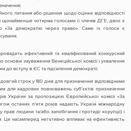
значення;
йного питання або рішення щодо оцінки відповідності
я щонайменше чотирма голосами її членів ДГЕ, двоє з
єю «За демократію через право». Саме їх голоси є
суванні.
ровадить ефективний та кваліфікований конкурсний
о основні зауваження Венеційської комісії і ухвалення
и до вступу в ЄС та підсилення демократії.
овгий строк у 180 днів для призначення відповідними
ним для кадрових повноважень суб‘єктів призначення
трів України за пропозицією Європейської комісії «За
гом останніх п’яти років надають Україні міжнародну
прав людини та/або запобігання і протидії корупції) і
ни. Це насамперед негативно впливає на ефективність