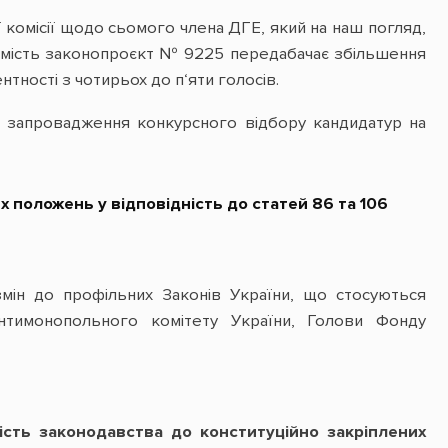
комісії щодо сьомого члена ДГЕ, який на наш погляд,
томість законопроєкт № 9225 передабачає збільшення
нтності з чотирьох до п‘яти голосів.
запровадження конкурсного відбору кандидатур на
положень у відповідність до статей 86 та 106
мін до профільних Законів України, що стосуються
нтимонопольного комітету України, Голови Фонду
ість законодавства до конституційно закріплених