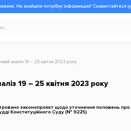
режимі.
Не знайшли потрібну інформацію?
Cкористайтеся
п
вий аналіз 19 – 25 квітня 2023 року
ліз 19 – 25 квітня 2023 року
стровано законопроєкт щодо уточнення положень про 
удді Конституційного Суду (№ 9225)