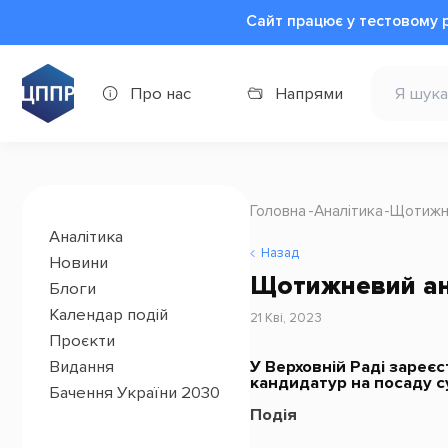
Сайт працює у тестовому 
Про нас
Напрями
Головна
Аналітика
Щотижне
Аналітика
Назад
Новини
Щотижневий ана
Блоги
Календар подій
21 Кві, 2023
Проєкти
У Верховній Раді зареє
Видання
кандидатур на посаду с
Бачення України 2030
Подія