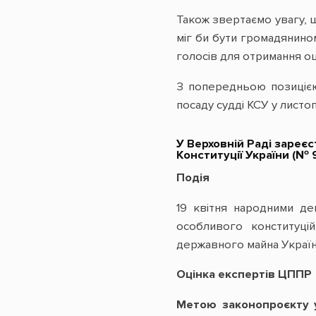
Також звертаємо увагу, 
міг би бути громадянино
голосів для отримання оц
З попередньою позиціє
посаду судді КСУ у лист
У Верховній Раді зареє
Конституції України (№ 
Подія
19 квітня народними де
особливого конституці
державного майна Україн
Оцінка експертів ЦППР
Метою законопроєкту у