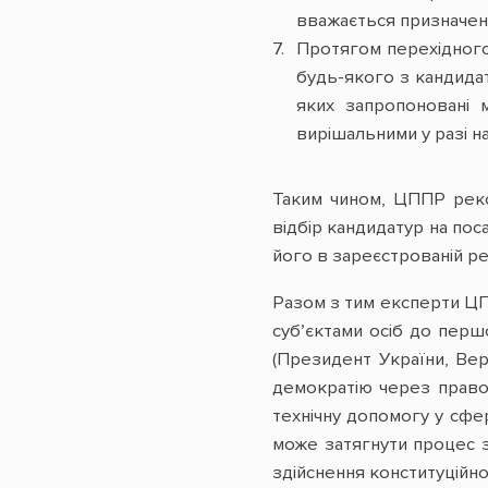
вважається призначени
Протягом перехідного
будь-якого з кандида
яких запропоновані 
вирішальними у разі н
Таким чином, ЦППР реко
відбір кандидатур на пос
його в зареєстрованій ре
Разом з тим експерти ЦП
субʼєктами осіб до перш
(Президент України, Верх
демократію через право»
технічну допомогу у сфер
може затягнути процес з
здійснення конституційн