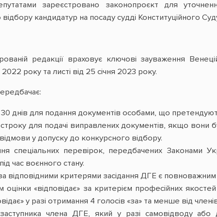
епутатами зареєстровано законопроєкт для уточне
відбору кандидатур на посаду судді Конституційного Суд
ованій редакції враховує ключові зауваження Венеційс
 2022 року та листі від 25 січня 2023 року.
ередбачає:
30 днів для подання документів особами, що претендують
строку для подачі виправлених документів, якщо вони б
 відмови у допуску до конкурсного відбору.
ня спеціальних перевірок, передбачених Законами Укр
ід час воєнного стану.
 за відповідними критерями засідання ДГЕ є повноважним
 оцінки «відповідає» за критерієм професійних якостей 
овідає» у разі отримання 4 голосів «за» та менше від члені
заступника члена ДГЕ, який у разі самовідводу аб