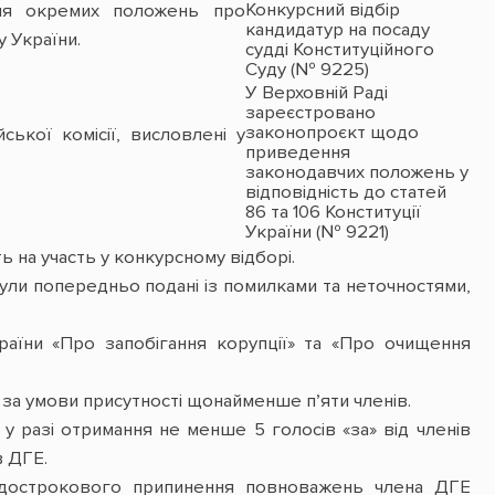
Конкурсний відбір
ння окремих положень про
кандидатур на посаду
у України.
судді Конституційного
Суду (№ 9225)
У Верховній Раді
зареєстровано
законопроєкт щодо
ької комісії, висловлені у
приведення
законодавчих положень у
відповідність до статей
86 та 106 Конституції
України (№ 9221)
 на участь у конкурсному відборі.
ули попередньо подані із помилками та неточностями,
аїни «Про запобігання корупції» та «Про очищення
 за умови присутності щонайменше пʼяти членів.
у разі отримання не менше 5 голосів «за» від членів
в ДГЕ.
о дострокового припинення повноважень члена ДГЕ