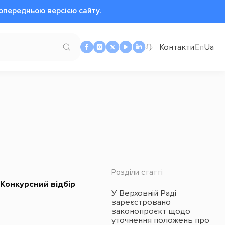
опередньою версією сайту
.
Контакти
En
Ua
Розділи статті
Конкурсний відбір
У Верховній Раді
зареєстровано
законопроєкт щодо
уточнення положень про