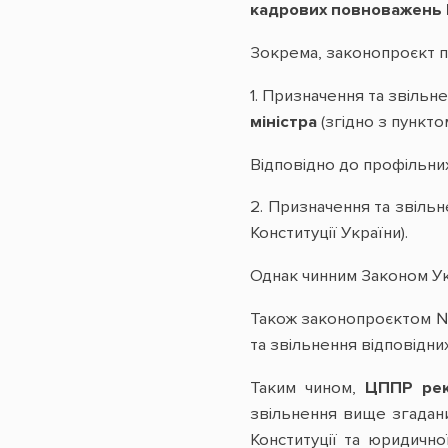
кадрових повноважень В
Зокрема, законопроєкт п
1. Призначення та звіль
міністра
(згідно з пункто
Відповідно до профільни
2. Призначення та звіль
Конституції України).
Однак чинним Законом Ук
Також законопроєктом № 
та звільнення відповідних
Таким чином,
ЦППР рек
звільнення вище згадани
Конституції та юридично