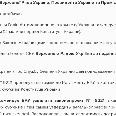
ерховної Ради України, Президента України та Премʼєр
ередбачає:
нення Голів Антимонопольного комітету України та Фонду
м 12 частини першої Конституції України).
х Законів України цими кадровими повноваженнями всупер
нення Голови СБУ
Верховною Радою України за поданн
раїни «Про Службу безпеки України» дані повноваження
9221 пропонуються зміни до Регламенту ВРУ в контекст
 субʼєктів Конституції України.
омендує ВРУ ухвалити законопроєкт № 9221
, яки
х субʼєктів і тим самим утвердить загальноправові пр
ї визначеності. Запропоновані зміни сприятимуть дотр