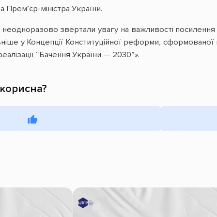
а Премʼєр-міністра України.
еодноразово звертали увагу на важливості посилення У
ніше у Концепції Конституційної реформи, сформованої в
еалізації “Бачення України — 2030”».
 корисна?