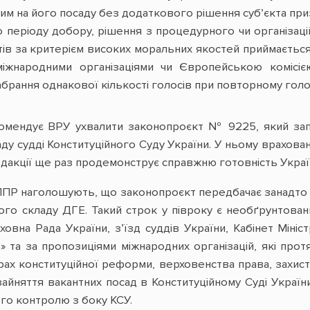
м на його посаду без додаткового рішення субʼєкта при
 періоду добору, рішення з процедурного чи організаці
тів за критерієм високих моральних якостей приймаєтьс
міжнародними організаціями чи Європейською комісі
абрання однакової кількості голосів при повторному голо
мендує ВРУ ухвалити законопроєкт № 9225, який зап
аду судді Конституційного Суду України. У ньому врахован
дакції ще раз продемонструє справжню готовність Україн
ПР наголошують, що законопроєкт передбачає занадто д
ого складу ДГЕ. Такий строк у півроку є необґрунтова
овна Рада України, з’їзд суддів України, Кабінет Мініс
 та за пропозиціями міжнародних організацій, які протя
ах конституційної реформи, верховенства права, захисту 
айняття вакантних посад в Конституційному Суді Украї
ого контролю з боку КСУ.