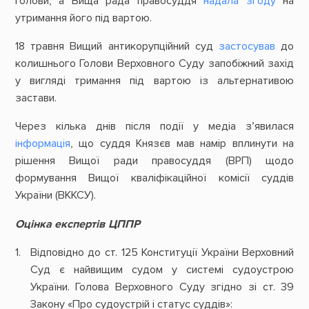
Голови, а Вища рада правосуддя
надала згоду
на
утримання його під вартою.
18 травня Вищий антикорупційний суд
застосував
до
колишнього Голови Верховного Суду запобіжний захід
у вигляді тримання під вартою із альтернативою
застави.
Через кілька днів після події у медіа з’явилася
інформація
, що суддя Князєв мав намір вплинути на
рішення Вищої ради правосуддя (ВРП) щодо
формування Вищої кваліфікаційної комісії суддів
України (ВККСУ).
Оцінка експертів ЦППР
Відповідно до ст. 125 Конституції України Верховний
Суд є найвищим судом у системі судоустрою
України. Голова Верховного Суду згідно зі ст. 39
Закону «Про судоустрій і статус суддів»: