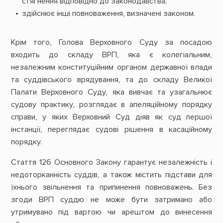
стягнення відповідно до законодавства;
здійснює інші повноваження, визначені законом.
Крім того, Голова Верховного Суду за посадою
входить до складу ВРП, яка є колегіальним,
незалежним конституційним органом державної влади
та суддівського врядування, та до складу Великої
Палати Верховного Суду, яка вивчає та узагальнює
судову практику, розглядає в апеляційному порядку
справи, у яких Верховний Суд діяв як суд першої
інстанції, переглядає судові рішення в касаційному
порядку.
Стаття 126 Основного Закону гарантує незалежність і
недоторканність суддів, а також містить підстави для
їхнього звільнення та припинення повноважень. Без
згоди ВРП суддю не може бути затримано або
утримувано під вартою чи арештом до винесення