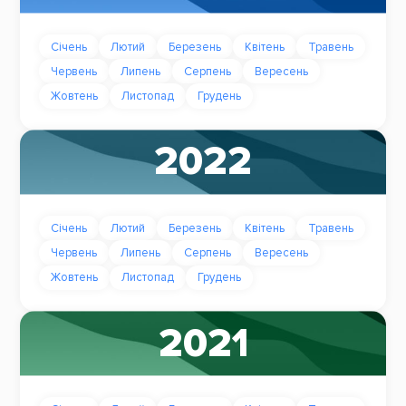
Січень
Лютий
Березень
Квітень
Травень
Червень
Липень
Серпень
Вересень
Жовтень
Листопад
Грудень
2022
Січень
Лютий
Березень
Квітень
Травень
Червень
Липень
Серпень
Вересень
Жовтень
Листопад
Грудень
2021