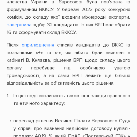
членства України в Євросоюзі була пов’язана із
формуванням ВККСУ. У березні 2023 року конкурсна
комісія, до складу якої входили міжнародні експерти,
завершила
відбір 32 кандидатів. Із них ВРП має обрати
16 та сформувати склад ВККСУ.
Після
оприлюднення
списків кандидатів до ВККС із
позначками «+» та «-», які нібито були виявлені в
кабінеті В. Князєва, рішення ВРП щодо складу цього
органу перебуває під особливою увагою
громадськості, а на самій ВРП лежить ще більша
відповідальність за об’єктивність цього рішення.
Із цієї події випливають також інші заходи правового
та етичного характеру:
перегляд рішення Великої Палати Верховного Суду
у справі про визнання недійсним договору купівлі-
продажу 40,19 % акцій ПрАТ «Полтавський ГЗК» у