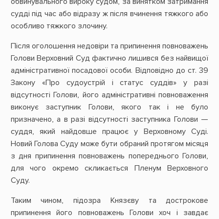
обвинувального вироку судом, за винятком затримання
судді під час або відразу ж після вчинення тяжкого або
особливо тяжкого злочину.
Після оголошення недовіри та припинення повноважень
Голови Верховний Суд фактично лишився без найвищої
адміністративної посадової особи. Відповідно до ст. 39
Закону «Про судоустрій і статус суддів» у разі
відсутності Голови, його адміністративні повноваження
виконує заступник Голови, якого так і не було
призначено, а в разі відсутності заступника Голови —
суддя, який найдовше працює у Верховному Суді.
Новий Голова Суду може бути обраний протягом місяця
з дня припинення повноважень попереднього Голови,
для чого окремо скликається Пленум Верховного
Суду.
Таким чином, підозра Князєву та дострокове
припинення його повноважень Голови хоч і завдає