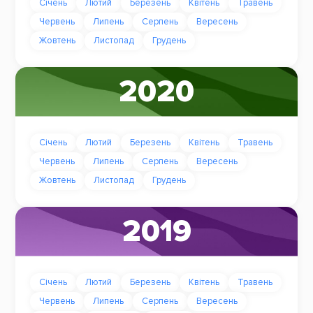
Січень
Лютий
Березень
Квітень
Травень
Червень
Липень
Серпень
Вересень
Жовтень
Листопад
Грудень
2020
Січень
Лютий
Березень
Квітень
Травень
Червень
Липень
Серпень
Вересень
Жовтень
Листопад
Грудень
2019
Січень
Лютий
Березень
Квітень
Травень
Червень
Липень
Серпень
Вересень