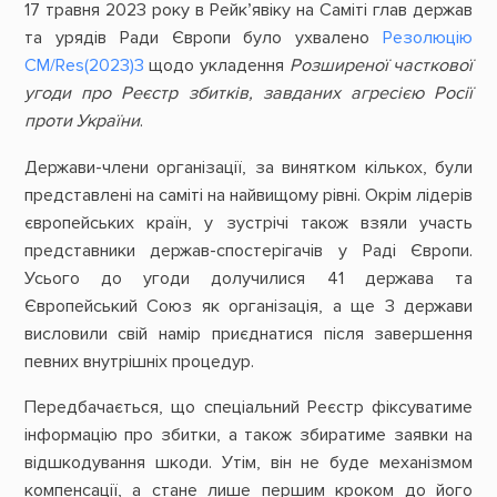
17 травня 2023 року в Рейк’явіку на Саміті глав держав
та урядів Ради Європи було ухвалено
Резолюцію
CM/Res(2023)3
щодо укладення
Розширеної часткової
угоди про Реєстр збитків, завданих агресією Росії
проти України
.
Держави-члени організації, за винятком кількох, були
представлені на саміті на найвищому рівні. Окрім лідерів
європейських країн, у зустрічі також взяли участь
представники держав-спостерігачів у Раді Європи.
Усього до угоди долучилися 41 держава та
Європейський Союз як організація, а ще 3 держави
висловили свій намір приєднатися після завершення
певних внутрішніх процедур.
Передбачається, що спеціальний Реєстр фіксуватиме
інформацію про збитки, а також збиратиме заявки на
відшкодування шкоди. Утім, він не буде механізмом
компенсації, а стане лише першим кроком до його