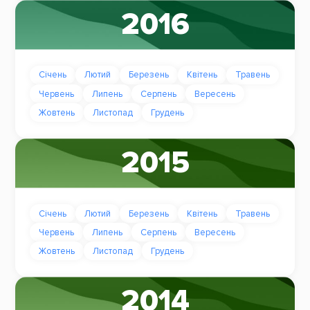
2016
Січень
Лютий
Березень
Квітень
Травень
Червень
Липень
Серпень
Вересень
Жовтень
Листопад
Грудень
2015
Січень
Лютий
Березень
Квітень
Травень
Червень
Липень
Серпень
Вересень
Жовтень
Листопад
Грудень
2014