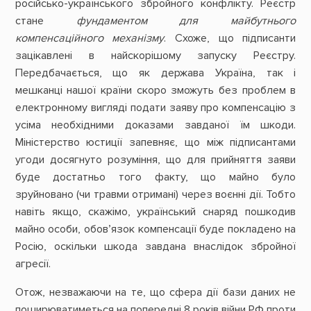
російсько-українського збройного конфлікту. Реєстр
стане
фундаментом для майбутнього
компенсаційного механізму
. Схоже, що підписанти
зацікавлені в найскорішому запуску Реєстру.
Передбачається, що як держава Україна, так і
мешканці нашої країни скоро зможуть без проблем в
електронному вигляді подати заяву про компенсацію з
усіма необхідними доказами завданої їм шкоди.
Міністерство юстиції запевняє, що між підписантами
угоди досягнуто розуміння, що для прийняття заяви
буде достатньо того факту, що майно було
зруйновано (чи травми отримані) через воєнні дії. Тобто
навіть якщо, скажімо, український снаряд пошкодив
майно особи, обов’язок компенсації буде покладено на
Росію, оскільки шкода завдана внаслідок збройної
агресії.
Отож, незважаючи на те, що сфера дії бази даних не
поширюватиметься на попередні 8 років війни РФ проти