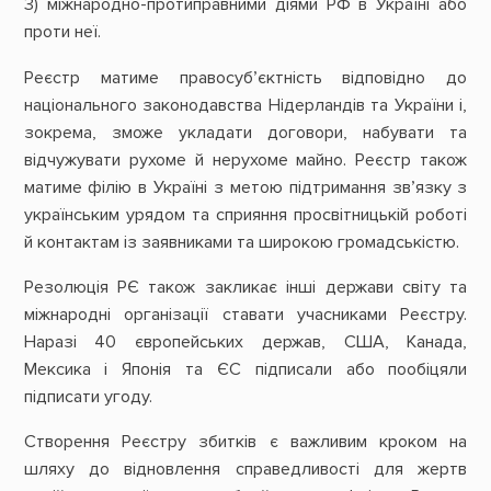
3) міжнародно-протиправними діями РФ в Україні або
проти неї.
Реєстр матиме правосуб’єктність відповідно до
національного законодавства Нідерландів та України і,
зокрема, зможе укладати договори, набувати та
відчужувати рухоме й нерухоме майно. Реєстр також
матиме філію в Україні з метою підтримання зв’язку з
українським урядом та сприяння просвітницькій роботі
й контактам із заявниками та широкою громадськістю.
Резолюція РЄ також закликає інші держави світу та
міжнародні організації ставати учасниками Реєстру.
Наразі 40 європейських держав, США, Канада,
Мексика і Японія та ЄС підписали або пообіцяли
підписати угоду.
Створення Реєстру збитків є важливим кроком на
шляху до відновлення справедливості для жертв