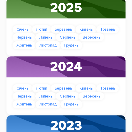
2025
Січень
Лютий
Березень
Квітень
Травень
Червень
Липень
Серпень
Вересень
Жовтень
Листопад
Грудень
2024
Січень
Лютий
Березень
Квітень
Травень
Червень
Липень
Серпень
Вересень
Жовтень
Листопад
Грудень
2023