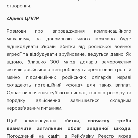
створення.
Оцінка ЦППР
Розмови про впровадження компенсаційного
механізму, за допомогою якого можливо буде
відшкодувати Україні збитки від російської воєнної
агресії та відбудувати зруйноване, ведуться давно. Як
відомо, близько 300 млрд доларів заморожених
активів російського центробанку та арештовані гроші й
майно підсанкційних російських олігархів наразі
складають потенційний «фонд» для таких виплат.
Однак визначення субʼєктів виплат, їхнього розміру та
порядку здійснення залишається складним
нерозвʼязаним питанням.
Щоб компенсувати збитки,
спочатку треба
визначити загальний обсяг завданої шкоди
.
Погоджений на саміті в Рейк’явіку Реєстр якраз