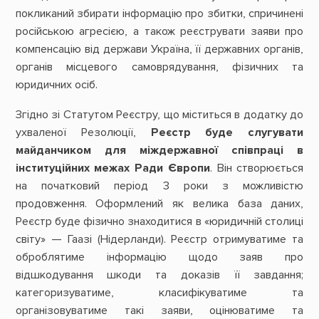
покликаний збирати інформацію про збитки, спричинені
російською агресією, а також реєструвати заяви про
компенсацію від держави Україна, її державних органів,
органів місцевого самоврядування, фізичних та
юридичних осіб.
Згідно зі Статутом Реєстру, що міститься в додатку до
ухваленої Резолюції,
Реєстр буде слугувати
майданчиком для міждержавної співпраці в
інституційних межах Ради Європи
. Він створюється
на початковий період 3 роки з можливістю
продовження. Оформлений як велика база даних,
Реєстр буде фізично знаходитися в «юридичній столиці
світу» — Гаазі (Нідерланди). Реєстр отримуватиме та
оброблятиме інформацію щодо заяв про
відшкодування шкоди та доказів її завдання;
категоризуватиме, класифікуватиме та
організовуватиме такі заяви, оцінюватиме та