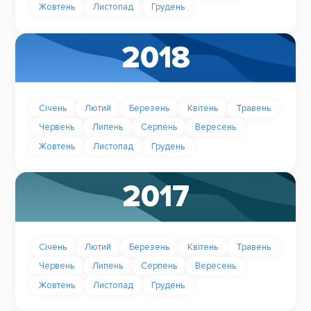
Жовтень
Листопад
Грудень
2018
Січень
Лютий
Березень
Квітень
Травень
Червень
Липень
Серпень
Вересень
Жовтень
Листопад
Грудень
2017
Січень
Лютий
Березень
Квітень
Травень
Червень
Липень
Серпень
Вересень
Жовтень
Листопад
Грудень