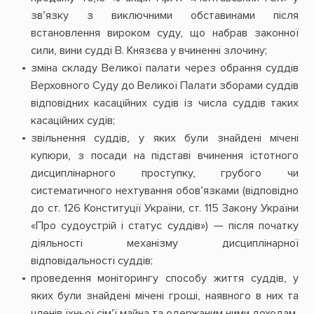
зв’язку з виключними обставинами після
встановлення вироком суду, що набрав законної
сили, вини судді В. Князєва у вчиненні злочину;
зміна складу Великої палати через обрання суддів
Верховного Суду до Великої Палати зборами суддів
відповідних касаційних судів із числа суддів таких
касаційних судів;
звільнення суддів, у яких були знайдені мічені
купюри, з посади на підставі вчинення істотного
дисциплінарного проступку, грубого чи
систематичного нехтування обов’язками (відповідно
до ст. 126 Конституції України, ст. 115 Закону України
«Про судоустрій і статус суддів») — після початку
діяльності механізму дисциплінарної
відповідальності суддів;
проведення моніторингу способу життя суддів, у
яких були знайдені мічені гроші, наявного в них та
членів їхньої сім’ї майна та одержаним ними доходам,