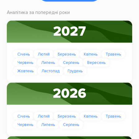
Аналітика за попередні роки
2027
Січень
Лютий
Березень
Квітень
Травень
Червень
Липень
Серпень
Вересень
Жовтень
Листопад
Грудень
2026
Січень
Лютий
Березень
Квітень
Травень
Червень
Липень
Серпень