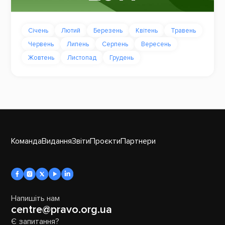
Січень
Лютий
Березень
Квітень
Травень
Червень
Липень
Серпень
Вересень
Жовтень
Листопад
Грудень
Команда
Видання
Звіти
Проєкти
Партнери
Напишіть нам
centre@pravo.org.ua
Є запитання?