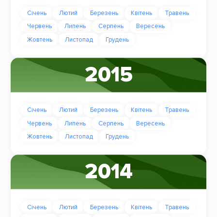
Січень
Лютий
Березень
Квітень
Травень
Червень
Липень
Серпень
Вересень
Жовтень
Листопад
Грудень
2015
Січень
Лютий
Березень
Квітень
Травень
Червень
Липень
Серпень
Вересень
Жовтень
Листопад
Грудень
2014
Січень
Лютий
Березень
Квітень
Травень