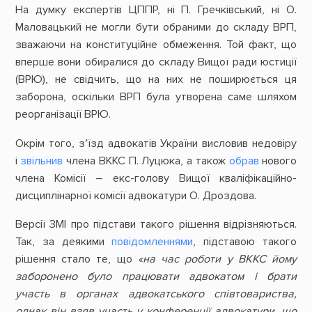
На думку експертів ЦППР, ні П. Гречківський, ні О.
Маловацький не могли бути обраними до складу ВРП,
зважаючи на конституційне обмеження. Той факт, що
вперше вони обиралися до складу Вищої ради юстиції
(ВРЮ), не свідчить, що на них не поширюється ця
заборона, оскільки ВРП була утворена саме шляхом
реорганізації ВРЮ.
Окрім того, з’їзд адвокатів України висловив недовіру
і
звільнив
члена ВККС П. Луцюка, а також
обрав
нового
члена Комісії – екс-голову Вищої кваліфікаційно-
дисциплінарної комісії адвокатури О. Дроздова.
Версії ЗМІ про підстави такого рішення відрізняються.
Так, за деякими
повідомленнями
, підставою такого
рішення стало те, що
«на час роботи у ВККС йому
заборонено було працювати адвокатом і брати
участь в органах адвокатського співтовариства,
однак він взяв участь у конференції адвокатури, що