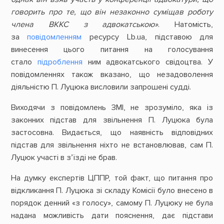
говорить про те, що він незаконно суміщав роботу
члена ВККС з адвокатською»
. Натомість,
за
повідомленням
ресурсу Lb.ua, підставою для
винесення цього питання на голосування
стало
підроблення
ним адвокатського свідоцтва. У
повідомленнях також вказано, що незадоволення
діяльністю П. Луцюка висловили запрошені судді.
Виходячи з повідомлень ЗМІ, не зрозуміло, яка із
законних підстав для звільнення П. Луцюка була
застосовна. Видається, що наявність відповідних
підстав для звільнення ніхто не встановлював, сам П.
Луцюк участі в з’їзді не брав.
На думку експертів ЦППР, той факт, що питання про
відкликання П. Луцюка зі складу Комісії було внесено в
порядок денний «з голосу», самому П. Луцюку не була
надана можливість дати пояснення, дає підстави