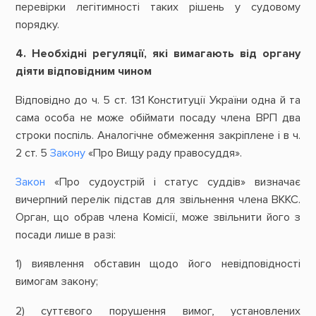
перевірки легітимності таких рішень у судовому
порядку.
4. Необхідні регуляції, які вимагають від органу
діяти відповідним чином
Відповідно до ч. 5 ст. 131 Конституції України одна й та
сама особа не може обіймати посаду члена ВРП два
строки поспіль. Аналогічне обмеження закріплене і в ч.
2 ст. 5
Закону
«Про Вищу раду правосуддя».
Закон
«Про судоустрій і статус суддів» визначає
вичерпний перелік підстав для звільнення члена ВККС.
Орган, що обрав члена Комісії, може звільнити його з
посади лише в разі:
1) виявлення обставин щодо його невідповідності
вимогам закону;
2) суттєвого порушення вимог, установлених