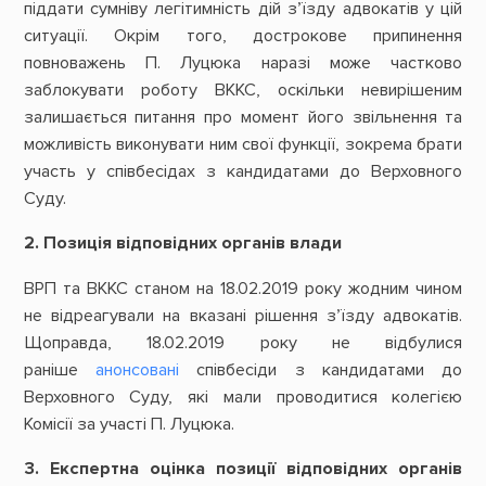
піддати сумніву легітимність дій з’їзду адвокатів у цій
ситуації. Окрім того, дострокове припинення
повноважень П. Луцюка наразі може частково
заблокувати роботу ВККС, оскільки невирішеним
залишається питання про момент його звільнення та
можливість виконувати ним свої функції, зокрема брати
участь у співбесідах з кандидатами до Верховного
Суду.
2. Позиція відповідних органів влади
ВРП та ВККС станом на 18.02.2019 року жодним чином
не відреагували на вказані рішення з’їзду адвокатів.
Щоправда, 18.02.2019 року не відбулися
раніше
анонсовані
співбесіди з кандидатами до
Верховного Суду, які мали проводитися колегією
Комісії за участі П. Луцюка.
3. Експертна оцінка позиції відповідних органів