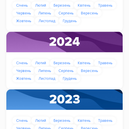
Січень
Лютий
Березень
Квітень
Травень
Червень
Липень
Серпень
Вересень
Жовтень
Листопад
Грудень
2024
Січень
Лютий
Березень
Квітень
Травень
Червень
Липень
Серпень
Вересень
Жовтень
Листопад
Грудень
2023
Січень
Лютий
Березень
Квітень
Травень
Червень
Липень
Серпень
Вересень