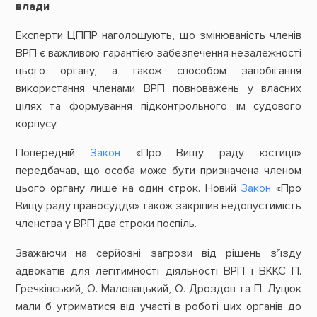
влади
Експерти ЦППР наголошують, що змінюваність членів
ВРП є важливою гарантією забезпечення незалежності
цього органу, а також способом запобігання
використання членами ВРП повноважень у власних
цілях та формування підконтрольного їм судового
корпусу.
Попередній
Закон
«Про Вищу раду юстиції»
передбачав, що особа може бути призначена членом
цього органу лише на один строк. Новий
Закон
«Про
Вищу раду правосуддя» також закріпив недопустимість
членства у ВРП два строки поспіль.
Зважаючи на серйозні загрози від рішень з’їзду
адвокатів для легітимності діяльності ВРП і ВККС П.
Гречківський, О. Маловацький, О. Дроздов та П. Луцюк
мали б утриматися від участі в роботі цих органів до