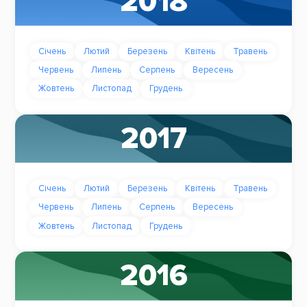
2018
Січень
Лютий
Березень
Квітень
Травень
Червень
Липень
Серпень
Вересень
Жовтень
Листопад
Грудень
2017
Січень
Лютий
Березень
Квітень
Травень
Червень
Липень
Серпень
Вересень
Жовтень
Листопад
Грудень
2016