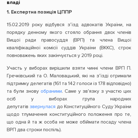
владі
1. Експертна позиція ЦППР
15.02.2019 року відбувся з’їзд адвокатів України, на
порядку денному якого стояло обрання двох членів
Вищої ради правосуддя (ВРП) та члена Вищої
кваліфікаційної комісії суддів України (ВККС), строк
повноважень яких закінчується у 2019 році.
Участь у виборах вирішили взяти чинні члени ВРП П.
Гречківський та О. Маловацький, які на з’їзді отримали
підтримку делегатів (161 та 142 голоси із 178 відповідно)
та були знову
обраними
. Саме у зв’язку з участю цих
осіб у виборах група народних
депутатів
звернулася
до Конституційного Суду України
щодо тлумачення конституційного положення про те,
що одна й та ж особа не може обіймати посаду члена
ВРП два строки поспіль).