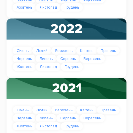
Жовтень
Листопад
Грудень
2022
Січень
Лютий
Березень
Квітень
Травень
Червень
Липень
Серпень
Вересень
Жовтень
Листопад
Грудень
2021
Січень
Лютий
Березень
Квітень
Травень
Червень
Липень
Серпень
Вересень
Жовтень
Листопад
Грудень