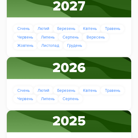
2027
Січень
Лютий
Березень
Квітень
Травень
Червень
Липень
Серпень
Вересень
Жовтень
Листопад
Грудень
2026
Січень
Лютий
Березень
Квітень
Травень
Червень
Липень
Серпень
2025